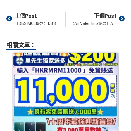
Prev
Ne
上個Post
下個Post
【DBS MCL優惠】DBS COMPASS VISA信用卡於MCL網站或手機App購買正價2D戲票享買一送一優惠！
【AE Valentino優惠】AE信用卡於Valentino門市、網店或手機App累積簽賬滿HK$7,500或以上，可享HK$1,500簽賬回贈
相關文章：