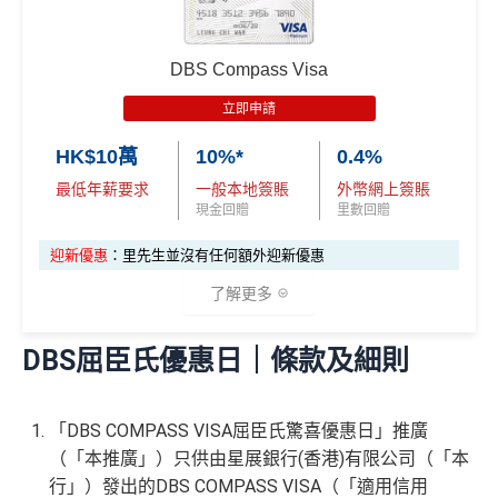
港幣支付外國註册商戶(如Airbnb)及DCC交易無回贈
(網購前查一下→
商戶註冊地清單
)
批卡比較容易，
fresh grad都申請得！
淨睇本地簽賬回贈1%未算市場上最高，高年薪有其他
指定類別簽賬高達5%回贈
DBS Compass Visa
選擇
10次Flex Shopping免費分期
立即申請
有得儲里數但手續費貴 (Sorry囉，我知off-topic但對我
❎
缺點
嚟講真係)
HK$10萬
10%*
0.4%
交保費無回贈
最低年薪要求
一般本地簽賬
外幣網上簽賬
現金回贈
里數回贈
iBanking繳費無里數
網上交易中非香港商戶用港幣交易
(CBF, 包括DCC)無
迎新優惠
：里先生並沒有任何額外迎新優惠
查看更多信用卡詳情及分析...
積分
了解更多
查看更多信用卡詳情及分析...
DBS屈臣氏優惠日｜條款及細則
✅
優點
「DBS COMPASS VISA屈臣氏驚喜優惠日」推廣
逢星期三全港超市簽賬8%回贈 (需要單一淨簽賬滿HK
（「本推廣」）只供由星展銀行(香港)有限公司（「本
$300)
行」）發出的DBS COMPASS VISA（「適用信用
對比
DBS Black
及
DBS Eminent
批卡比較容易