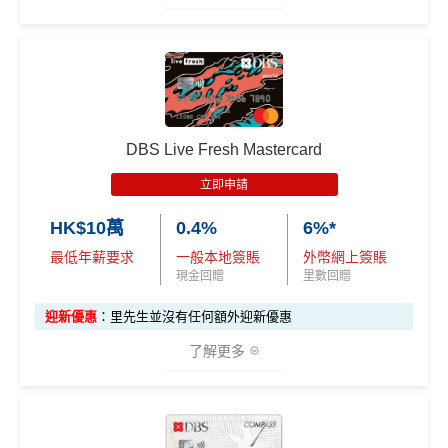
兌換里數免手續費
機場禁區Relay經緯憑卡送你$15報紙/雜誌(可補差價)
✅優點
❎
缺點
指定類別高達
5%回贈
，包括餐飲、健身中心、運動服
iBanking繳費無里數
飾及醫療服務
*
DBS Live Fresh Mastercard
信用卡交保險費
點交都無積分
其他零售簽賬1%現金回贈^
立即申請
食飯都係得$6=1里
指定餐廳低至75折優惠
HK$10萬
0.4%
6%*
網上交易中非香港商戶用港幣交易
(CBF, 包括DCC)無
精選健康及保健禮遇低至48折/專享體驗
最低年薪要求
一般本地簽賬
外幣網上簽賬
里數，但唔收charge
Visa Card，DBS有時只做Visa exclusive promotion，
現金回贈
里數回贈
八達通自動增值$12=1里，每日增值得$250
Master無份，可以賺盡突發優惠
迎新優惠
：里先生並沒有任何額外迎新優惠
^適用於Visa Platinum每個曆月的首HK$4,000簽賬 #適用
查看更多信用卡詳情及分析...
了解更多
於Visa Platinum每個曆月的首HK$15,000簽賬
❎
缺點
✅
優點