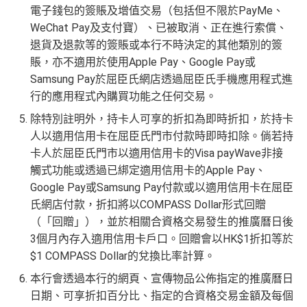
電子錢包的簽賬及增值交易（包括但不限於PayMe、
查看更多信用卡詳情及分析...
WeChat Pay及支付寶）、已被取消、正在進行索償、
退貨及退款等的簽賬或本行不時決定的其他類別的簽
賬，亦不適用於使用Apple Pay、Google Pay或
Samsung Pay於屈臣氏網店透過屈臣氏手機應用程式進
行的應用程式內購買功能之任何交易。
除特別註明外，持卡人可享的折扣為即時折扣，於持卡
人以適用信用卡在屈臣氏門市付款時即時扣除。倘若持
卡人於屈臣氏門市以適用信用卡的Visa payWave非接
觸式功能或透過已綁定適用信用卡的Apple Pay、
Google Pay或Samsung Pay付款或以適用信用卡在屈臣
氏網店付款，折扣將以COMPASS Dollar形式回贈
（「回贈」），並於相關合資格交易發生的推廣曆日後
3個月內存入適用信用卡戶口。回贈會以HK$1折扣等於
$1 COMPASS Dollar的兌換比率計算。
本行會透過本行的網頁、宣傳物品公佈指定的推廣曆日
日期、可享折扣百分比、指定的合資格交易金額及每個