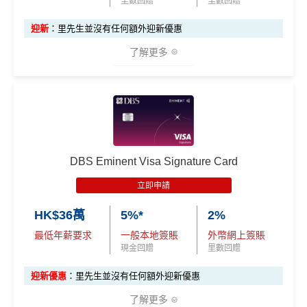
里數回贈
里數回贈
迎新
：里先生並沒有任何額外迎新優惠
了解更多
✅
優點
持續做
DBS信用卡優惠
，啲優惠都實用又貼地
有得換Asia Miles/Avios/KrisFlyer/鳯凰知音，夠flexibl
DBS Eminent Visa Signature Card
e！
立即申請
對比
東亞Flyer world
批卡比較容易，年薪要求低都仲做
到$6=1里
HK$36萬
5%*
2%
最低年薪要求
一般本地簽賬
外幣網上簽賬
日常
PayMe
/
支付寶
HK轉賬
/
Wechat Pay轉賬
都$6=
現金回贈
里數回贈
1！！！無成本賺里數！
積分無限期，轉DBS$去積分特快，Asia Miles可即日
迎新優惠
：里先生並沒有任何額外迎新優惠
到賬
了解更多