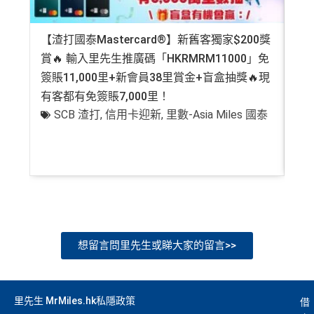
【渣打國泰Mastercard®】新舊客獨家$200獎
AE
賞🔥 輸入里先生推廣碼「HKRMRM11000」免
登記
簽賬11,000里+新會員38里賞金+盲盒抽獎🔥現
萬高
有客都有免簽賬7,000里！
有
SCB 渣打
,
信用卡迎新
,
里數-Asia Miles 國泰
+
想留言問里先生或睇大家的留言>>
里先生 MrMiles.hk私隱政策
借