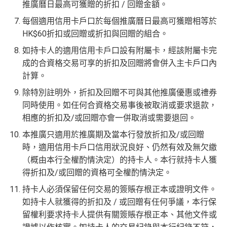
推廣曆日最高可獲贈的折扣 / 回贈金額。
每個適用信用卡戶口於每個推廣曆日最高可獲贈相等於
HK$60折扣或回贈或折扣與回贈的組合。
如持卡人的適用信用卡戶口設有附屬卡，經該附屬卡完
成的合資格交易可享的折扣及回贈將會併入主卡戶口內
計算。
除特別註明外，折扣及回贈不可與其他推廣優惠或禮券
同時使用。如任何合資格交易事後被取消或要求退款，
相應的折扣及/或回贈亦會一併取消或需要退回。
本推廣只適用於推廣期及當本行發放折扣及/或回贈
時，適用信用卡戶口信用狀況良好、仍然有效及無欠繳
（概由本行全權酌情決定）的持卡人。本行就持卡人獲
得折扣及/或回贈的資格可全權酌情決定。
持卡人必須保留任何交易的簽賬存根正本或證明文件。
如持卡人就獲得的折扣及 / 或回贈有任何爭議，本行保
留權利要求持卡人提供有關簽賬存根正本、其他文件或