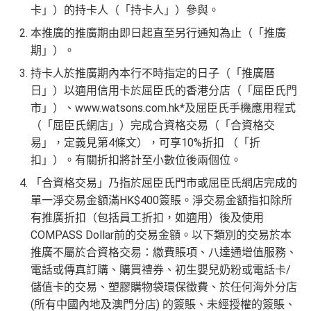
卡」）的持卡人（「持卡人」）參與。
賺返嚟嘅Compass Dollars可以玩一扣即享
本推廣的推廣期由即日起直至另行通知為止（「推廣
Chok
支付寶HK
/
WeChat Pay
都有積分！！！無成本
期」）。
賺！
持卡人於推廣期內本行不時指定的日子（「推廣曆
積分無限期
日」）以適用信用卡於屈臣氏的香港分店（「屈臣氏門
兌換里數免手續費
市」）、www.watsons.com.hk*及屈臣氏手機應用程式
有DBS可以用到DBS提供嘅酒店折扣代碼，先前做過
（「屈臣氏網店」）完成合資格交易（「合資格交
DBS Expedia 85折code
易」，定義見第4條文），可享10%折扣 （「折
扣」）。有關折扣將計至小數位後兩個位。
缺點
❎
「合資格交易」乃指於屈臣氏門市或屈臣氏網店完成的
單一淨交易金額滿HK$400簽賬。淨交易金額指扣除所
iBanking繳費無里數
有推廣折扣（包括員工折扣，如適用）後及使用
正常簽賬得$25=1里，除咗食迎新去超市買野無特別優
COMPASS Dollar前的交易金額。以下類別的交易於本
勢
推廣不屬於合資格交易：繳費賬項、八達通增值服務、
網上交易中非香港商戶用港幣交易
(CBF, 包括DCC)無
電話或傳真訂購、購買禮券、初生嬰兒奶粉或電話卡/
積分，但唔收charge
儲值卡的交易、塑膠購物袋環保徵費、於任何海外分店
(所有中國內地及澳門分店) 的簽賬、未經授權的簽賬、