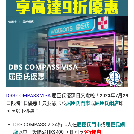
DBS COMPASS VISA
屈臣氏優惠日又嚟啦！
2023年7月29
日限時1日優惠
！只要憑卡於
屈臣氏門市
或
屈臣氏網店
即
可享以下優惠：
DBS COMPASS VISA持卡人在
屈臣氏門市
或
屈臣氏網
店
以單一簽賬滿HK$400 ，即可享
9折優惠