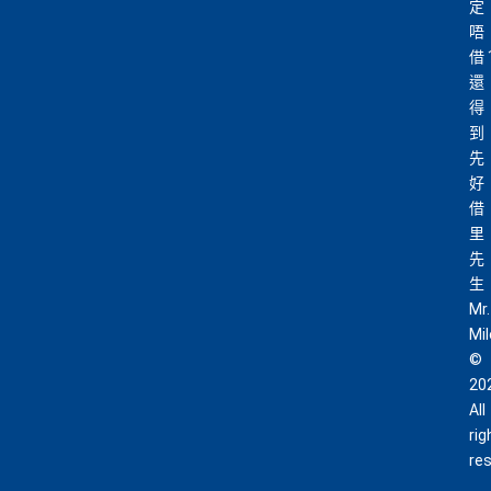
定
唔
借
還
得
到
先
好
借
里
先
生
Mr.
Mi
©
20
All
rig
re