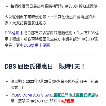
每個推廣曆日最高可獲贈相等於HK$60的折扣或回贈
今次呢個係不定時優惠嚟，一日其他優惠日會再通知大
家，大家記得留意住啦😆
DBS信用卡
成日都有好多實用嘅簽賬優惠，仲未有DBS信
用卡嘅話，新客現時經里先生成功申請有額外HK$500現
金券！更多
DBS信用卡優惠
DBS 屈臣氏優惠日｜限時1天！
優惠期：
2023年7月29日
(優惠會不時指定日子，記得
留意！)
以
DBS COMPASS VISA
在
屈臣氏門市
或
屈臣氏網店
以
單一簽賬滿HK$400 👉 即可享
9折優惠