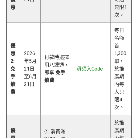
惠
只限1
次。
每日
名額
優
首
惠
2026
1,300
付款時選擇
2:
年5月
單，
用八達通，
免
21日
毋須入Code
於推
即享
免手
手
至6月
廣期
續費
續
21日
內每
費
人只
限4
次。
於推
優
廣期
① 消費滿