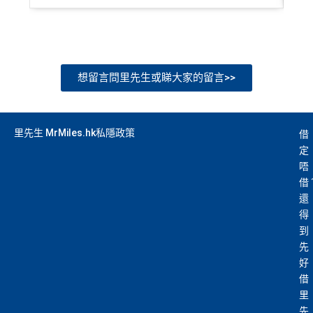
0
iPhone、Apple Watch或Android手機，單次增
簽
（
主卡及附屬卡
）
可以憑卡進入香港機場
Plaza Premi
值淨HK$600
賬
um Lounge
貴賓候機室，每曆年上限合共
8次
。了解更
回
多：
AE Explorer lounge 貴賓室
贈
全年電影優惠
：專享香港百老匯院線4DX、3D、2D及
想留言問里先生或睇大家的留言>>
IMAX 電影正價戲票9折優惠
76
免費旅遊保障
：旅遊意外保障金額高達HK$350萬（需
萬
以AE Explorer卡訂機票）
里先生 MrMiles.hk私隱政策
借
積
首6個月內
累積簽賬滿HK$6萬有
32萬積分
於
第
定
分
15至17個月
期間，進行一次任何金額的合資格
網上購物安全保證
：以
AE Explorer卡簽賬可享退貨保
唔
簽
簽賬再有額外
32萬積分
本地簽賬2X積分，簽賬
證、 45日購物保障、延長保養服務及價格保障
借
賬
HK$60,000再有額外
12萬積分
申請連結
：
MrMil
全球
24
小時提供協助
：透過「運通財」服務於世界各
還
迎
es.hk/ae-charge-apply/
地提取現金、超過2,200間美國運通旅遊辦事處提供之
得
新
專有服務
到
先
批卡特快，5-10個工作天
好
沒有
海外簽賬DCC協議
，海外實地簽賬唔洗怕中咗DC
88
借
C陷阱
里
申請完填Form
MrMiles.hk/ap-form
賺多88里賞
里
賞
金#❗️（由里先生派出🎯38新會員+成功批卡50額
一連串
American Express信用卡消費優惠
先