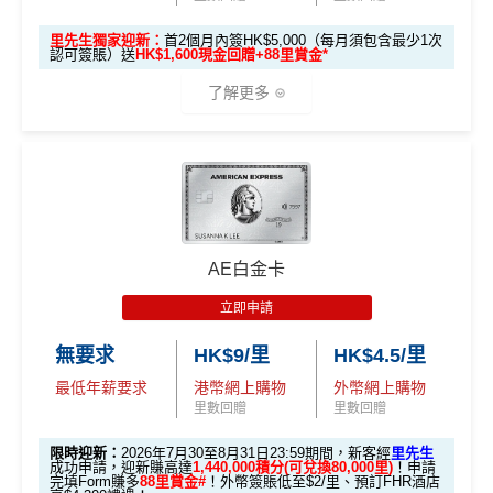
itigold Private Client 戶口+交首年年費HK$3,800，先賺
【🔥限時
於10月11日或之前獲批卡更保證100%有獎！盲盒獎賞超
60,000里數 (相等於720,000積分)
，換到
雙人日本來回
加碼🔥】
里先生獨家迎新：
首2個月內簽HK$5,000（每月須包含最少1次
豐富，有過萬份獎品、 合共3,000萬里數等你抽：
認可簽賬）送
HK$1,600現金回贈+88里賞金*
經濟艙機票
！
另外，
發卡後首2個月內累積認可簽賬
HK$500 簽
首次簽賬
完成任何金額之首次
滿HK$5,000或以上（每月須包含最少1次認可簽
了解更多
簽賬
✈️ 1,000,000里數大獎 (夠換4張歐洲商務艙 及 4張日本
賬回贈
(8月4日至
賬），可以賺
高達H
K$1,600
現金回贈
！
商務艙來回機票^^)；
8月12日期
間)
🍎 超過HK$200萬Apple Gift Card (面值 HK$10,000/ H
🎁
迎新禮遇
K$5,000/ HK$2,000)；
條件
里數獎賞
96,000 AE
累積本地簽賬滿 HK
🧳 國泰 x Samsonite 20吋限量版行李箱；
本地迎新
積分
優惠期：2026年7月1日至9月30日
$8,000（須以港幣結
30,000里數
🍽️ LUBUDS 3個月會籍及價值HK$1,000現金券；
獎賞
(相當於 5,333
算）
批卡限期：2026年10月31日
不論新舊客，成功申請及交首年年費
(相等於360,0
AE白金卡
里數)
💰 不同里數獎賞，
保證最少帶走2,000里
！
00積分)
立即申請:
MrMiles.hk/citi-pm-apply
立即申請
本地簽賬
「盲盒」推廣期：2026年7月31日至9月20日 抽獎詳情：
48,000 AE
申請完填Form賺多88里賞金*:
MrMiles.hk/citi-pm
30,000里數
無要求
HK$9/里
HK$4.5/里
6X 積分
上述 HK$8,000 本地
www.sc.com/hk/cxluckydrawr3
條款細則：
https://av.sc.c
積分
申請時有 Citigold / Citigold Private Cl
-form
(相等於360,0
簽賬*6X 積分
om/hk/content/docs/hk-cc-cx-luckydraw-r3-tnc.pdf
(第一階段已
最低年薪要求
港幣網上購物
外幣網上購物
ient 戶口
(相當於 2,667
Citi新客發卡後首2個月內累積認可簽賬滿HK$5,000或
00積分)
申請連結：
MrMiles.hk/cathay-card-appl
里數回贈
里數回贈
里數)
登記)
以上（每月最少簽一次）可獲取
HK$1,600現金回贈
y
限時迎新：
2026年7月30至8月31日23:59期間，新客經
里先生
發卡後首2個月內累積認可簽賬滿HK
學生信用卡
：
首3個月內累積認可簽賬滿HK$1,000或
🎯 第三階段：額外迎新簽賬獎賞 (累積簽滿 HK$30,0
成功申請，迎新賺高達
1,440,000積分(可兌換80,000里)
！申請
HK$1,600現
$5,000或以上（每月須包含最少1次
完填Form賺多
88里賞金#
！外幣簽賬低至$2/里、預訂FHR酒店
(全新信用卡客戶*經
里先生
指定連結申請+
輸入推廣碼「H
以上，賺
HK$300現金回贈
00 - 包括 HK$12,000 本地 + HK$10,000 外幣)