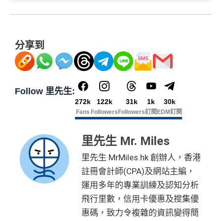
✅
優點
卡
各迎新優惠詳情
數食飯卡！
當月月結單簽賬(包括本地海外全包)滿HK$20,000，所
🎁
迎新禮遇
迎
用基本卡或附屬卡為
有海外簽帳(包括海外網上)都變HK$3 = 1 里(
電子銀包
國泰、香港快運合資格簽賬HK$3＝1里
新
手機八達通 (iPhone /
預訂任何酒店預訂4晚免1晚*
都加埋落去睇夠唔夠HK$20,000
)
HK$50 簽
八達通增
AE白金信用卡迎新(只適用於2026年8月1日至8月31日23:
換里數免手續費
項
Apple Watch / Andro
分享到
每年肯俾年費可拎返240,000積分
值回贈
賬回贈
59前申請)：
包全家免費旅遊保險(需要用Citi PM找付機票費用，換
目
id) 單次增值滿 HK$6
每月簽賬積分自動兌換去AM戶口，免除
信用卡積分換
機票俾稅都得)，個旅遊保障包括埋遺失行李，旅程延
PayMe
/
支付寶HK
/
Wechat Pay
都有無上限$6=1里
00
里數
啱晒唔想煩嘅里友
首3個月內成功簽賬一次: 享
HK$300簽賬回贈
誤等，部份高危活動都無列入不受保如40米深以內潛
H
平日簽賬無上限$6=1里
一樣食到渣打信用卡優惠及Mastercard優惠
首3個月內成功簽賬滿HK$10,000: 享
HK$700簽賬回贈
水、滑雪、跳傘
申請完填 Form
MrMi
K
Follow 里先生:
年資獎賞高達30%
基本卡批核後首3個月內每HK$1=5美國運通積分，可
港元支付海外商戶(如Apple Music)無1% CBF手續費
里先生額
les.hk/exp-form
88 里賞金#
$5
(含
❎
缺點
272k
122k
31k
1k
30k
首3個月內
用基本卡或附屬卡為手機八達通包括
有送Priority Pass可以無限次入
機場Lounge
賺取
高達240,000積分
，（以
Amex Travel換機票酒店
(但無積分)
外賞
0
38 新會員 + 成功批卡 5
Fans
Followers
Followers
訂閱
EDM訂閱
(由里先生派出)
iPhone、Apple Watch或Android手機，單次增
(ATO)
或以Pay with points max每260＝$1^可換HK$9
免費旅遊保險，另外仲有購物保障及網絡購物綜合保
簽
0 額外里賞金)
可以玩到Avios！
值淨HK$600
網上ebanking繳費無積分
23，換酒店分/里數或禮品價值會更高！）如果有大額
賬
里先生 Mr. Miles
港元支付海外商戶(如Expedia)無1%
CBF手續費
但都
Avios有
Household account
可以全家一齊儲共用里數
簽賬如醫院或保險，用呢個offer都抵！
回
590,500
無積分
里先生 MrMiles.hk 創辦人，香港
查看更多信用卡詳情及分析...
可以玩到酒店積分計劃！
贈
申請完填Form
MrMiles.hk/pc-form
賺
多
88里賞金#
AE積分
(可
可以玩到酒店積分計劃！
完成所有條件 (總簽賬
註冊會計師(CPA)及網站主編，
Citibank積分
無限期
❗️
（由里先生派出🎯38新會員+成功批卡50額外里賞
兌換 32,805
💰迎新總
HK$30,000：包括
Citibank積分
無限期
14
運用多年的專業訓練及認知分析
金）
里數)
訂酒店有得用Citi獨家code：
Expedia 酒店折扣代碼
//
A
計
HK$20,000 本地 +
4
兌換里數酒店積分免手續費
飛行里數，信用卡優惠及搜集優
goda 酒店折扣代碼
加總以上，迎新合共高達
HK$1,923
獎賞+
88里賞金#
+ HK$550
HK$10,000 外幣)
萬
• 香港瑰麗酒店住宿，餐飲及生日餐飲禮遇
惠碼，致力令複雜的資訊變得簡
首6個月內
累積簽賬滿HK$6萬有
66萬積分
於
第
簽賬回贈 + 8
積