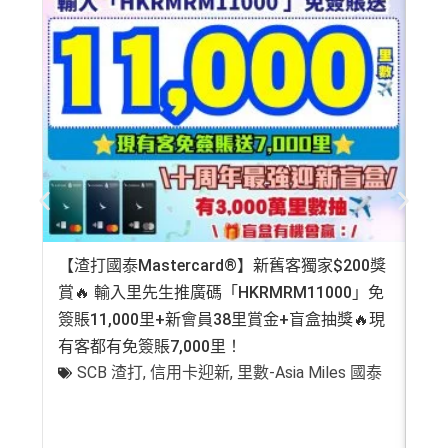
首年免年費而且
AE Explorer一年有8次機場貴賓室
免費
on. All financial products and services are presented witho
our information accurate and up to date. This information
（主卡及附屬卡）
星期五係百老匯、PALACE或AMC
起計過去 12 個月內
曾持有或取消
任何由美國運通香港批
用（2026年起有條件）
ut warranty. Additionally, this site may be compensated thr
may be different than what you see when you visit a finan
睇戲買一送一
核的信用卡或簽賬卡（不包括美國運通白金卡/半島白金
最新已經加埋
Intervals
(小食飲品套餐) 可以去R
ough third party advertisers. However, the results of our c
cial institution, service provider or specific product’s site. F
卡）之基本卡會員。
全年盡享 city’super、LOG-ON 及 cookedDeli
97折
優
oots98 或 Lee Fa Yuen Express到攞份餐
omparison tools which are not marked as sponsored are a
or any discrepancy in product information, please refer to t
惠
lways based on objective analysis first.
留意AE Explorer可以用既Lounge唔係
AE Centu
he financial institution’s website for the most updated versi
積分無限期
A
rion Lounge
而係環亞機場貴賓室
on. All financial products and services are presented witho
查看更多信用卡詳情及分析...
E
ut warranty. Additionally, this site may be compensated thr
每曆年首$120,000簽賬$6=1里
每年簽賬達HK$150,000，可獲豁免下年度HK
白
ough third party advertisers. However, the results of our c
$2,200之基本卡會籍年費，亦可繼續使用首2張
❎
缺點
金
omparison tools which are not marked as sponsored are a
附屬卡而無須繳付年費
卡
現有客戶迎新優惠詳情
lways based on objective analysis first.
AE
積分無限期
，AE積分可兌換至10間航空公司夥伴之
迎
年費要$2,200，即使有
AE白金卡
都不能免年費
【渣打國泰Mastercard®】新舊客獨家$200獎
AE
查看更多信用卡詳情及分析...
飛行里數（
行政費亦將全免
）：Asia Miles, Avios、E
新
賞🔥 輸入里先生推廣碼「HKRMRM11000」免
登記
mirates、Finnair及KrisFlyer等里數計劃都有份：18,00
海外簽賬手續費小貴，有2%收費(其他卡做緊1至1.9
項
0運通積分= 1,000里→
AE積分兌換里數
簽賬11,000里+新會員38里賞金+盲盒抽獎🔥現
萬高
5%)
目
有客都有免簽賬7,000里！
有
全年積分獎賞
：靈活運用美國運通積分兌換現金券／P
轉換成飛行里數手續費每次$400
SCB 渣打
,
信用卡迎新
,
里數-Asia Miles 國泰
+
ay with Points / 憑分繳費、Travel with Points憑分預訂
H
行程（2024年9月30日前：150AE 積分兌換至HK
K
查看更多信用卡詳情及分析...
$1）、酒店積分（
Marriott Bonvoy積分
或是
Hilton Hon
$5
首3個月內
用基本卡或附屬卡為手機八達通包括
ors積分
）、生活家品等