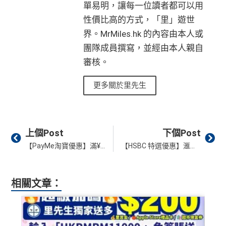
❎
缺點
• Citi Prestige禮賓部，幫你搞掂餐廳、酒店預訂
#每1里賞金 ≈ HK$1，可兌換FPS轉數快回贈！詳情
MrMi
15至17個月
期間，進行一次任何金額的合資格
單易明，讓每一位讀者都可以用
8 里賞金#
分
• 獨家本地米芝蓮官方美饌禮遇，享高達八折餐飲優惠
les.hk/mmcredit
簽賬再有額外
66萬積分
本地簽賬2X積分，簽賬
性價比高的方式，「里」遊世
簽
• 世界各地指定的高爾夫球場免果嶺費
✅
優點
HK$60,000再有額外
12萬積分
申請連結
：
MrMil
無特別優惠時正常本地簽賬得HK$8 = 1 Avios/Asia Mil
界。MrMiles.hk 的內容由本人或
賬
es.hk/ae-charge-application
es
❎
缺點
整個迎新期合共可賺
高達32,805里數+HK$550簽賬回
迎
團隊成員撰寫，並經由本人親自
飲食優惠全集：
AE美膳會及餐廳優惠合集
贈+88里賞金#
！
DCC無積分
新
審核。
優惠活動更新：
AE信用卡優惠合集
條款寫合資格迎新簽賬積分將於簽賬後
8個星期內
存
年薪要求高，要HK$600,000
更多關於里先生
入，但實測過係簽賬後3日內就入到！超快手趕住要里數
（主卡及附屬卡）
Cafe Deco Group指定餐廳惠顧晚膳
年費無得走HK$3,800，不過有里數收返，都夠去一轉
88
的話用AE Explorer就啱晒！
堂食自主餐牌食品﹐星期一至四：2-3人有6折，4-12
免責聲明：里先生努力保持信息準確。
若
任何信息與你到
東京或首爾
里
申請完填Form
MrMiles.hk/ap-form
賺多88里賞
人有75折 / 星期五至日：2-12人有75折
訪之金融機構、
服務供應商或特定產品網站有所出入，
所
首年免年費，其後每年HK$2,200(收咗打去要求免，有
CBF/DCC無積分
賞
金#❗️（由里先生派出🎯38新會員+成功批卡50額
有金融產品和服務均以他們作準，
請參閱
相關
金融機構的
得傾的)
Prev
Ne
（主卡）
美心指定中西食府惠顧晚膳堂食自主餐牌食
金
外里賞金）
上個Post
下個Post
網站為產品資訊的最更新版本。
本網站產品之比較結果建
品﹐星期一至四：2-3人有6折，4-12人有75折 / 星期五
AE啲卡勝在食
信用卡迎新
基本上你簽到嘅賬就當合資
#
【PayMe淘寶優惠】滿¥188減¥18；滿¥288減¥28！要入優惠碼！買滿HK$250即送HK$10優惠券下次用！
【HSBC 特選優惠】滙豐信用卡特選優惠簽賬賺高達額外$850獎賞錢！
基
於
客觀分析，
因此就算獲第三方廣告客戶贊助，我們並
至日：2-12人有75折
格簽賬，無再細分
信用卡交保險
/醫療/
廣告費
/交租果啲
不會特別註明。
Disclaimer: At MrMiles, we strive to keep
免責聲明：里先生努力保持信息準確。
若
任何信息與你到
唔計，所以可以放心簽。
（主卡及附屬卡）
惠顧聘珍樓、名都酒樓及名都﹐
晚
our information accurate and up to date. This information
訪之金融機構、
服務供應商或特定產品網站有所出入，
所
以上迎新連同基本積分合共有
高達1,440,000 AE積分
膳堂食自選主餐牌食品及飲品有7折
相關文章：
may be different than what you see when you visit a finan
有金融產品和服務均以他們作準，
請參閱
相關
金融機構的
#每1里賞金 ≈ HK$1，可兌換FPS轉數快回贈！詳情
MrMil
(=80,000里數) + HK$50簽賬回贈
，
獎賞由AE直接存
（主卡及附屬卡）
Mira Dining 旗下指定餐廳國金軒 (if
cial institution, service provider or specific product’s site. F
網站為產品資訊的最更新版本。
本網站產品之比較結果建
AE Explorer Card
優點
入。同埋
88里賞金#
(由里先生派出)。
現有美國運通基
es.hk/mmcredit
c)、 翠亨邨，
晚膳堂食自選主餐牌食品及飲品7折
，及
or any discrepancy in product information, please refer to t
基
於
客觀分析，
因此就算獲第三方廣告客戶贊助，我們並
本卡會員**
：迎新高達
76萬AE
積分
(可換42,222里)+88里
自選主餐牌食品外賣自取低至75折
he financial institution’s website for the most updated versi
不會特別註明。
Disclaimer: At MrMiles, we strive to keep
賞金#(由里先生派出)
迎新資格：現時持有或於申請日期