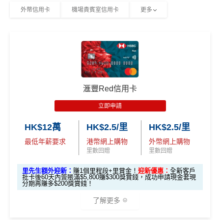
簽HK$60,000先到頂)
外幣信用卡
機場貴賓室信用卡
更多
完成簽賬要求再賺以下其中一項迎新：
不設外幣交易費、現金透支服務費
想儲「亞洲萬里通」
適合
鍾意直接賺 Cash / 最
里數換免費機票去旅
年薪要求只需HK$96,000，學生、主婦都申請得！
對象
近有大額簽賬
行嘅朋友
迎新簽賬要求
迎新優惠
❎缺點
1. M
PHILIPS RO 純淨飲水機 (A
ox
簽HK$4,000回額外
HK
簽HK$10,000賺17,000
5%指定商戶簽賬
上限為全年HK$60,000
，
回贈上限HK
DD6901)
發卡後頭90日內
滙豐Red信用卡
迎新
$1,000
現金
「亞洲萬里通」里數
$3,000，
隨後可享0.56%
。
簽滿HK$8,800
獎賞
Garmin Forerunner 165 GPS
立即申請
除咗指定商戶簽賬，其他簽賬只得0.56%簽賬回贈
智能手錶
每個戶口之現金回贈換領金額最低為港幣50元
2.
HK$12萬
HK$2.5/里
HK$2.5/里
里先
網上ebanking繳費/交保費無回贈
最低年薪要求
港幣網上購物
外幣網上購物
發卡後頭90日內
HK$500 現金回贈
生額
里數回贈
里數回贈
簽滿HK$8,500
成功申請信用卡3個月0息「月結單分期」計劃後，每
外獎
港幣180元之簽賬分期金額，渣打將扣除港幣1元現金
里先生額外迎新：
賺1個里程段+里賞金！
迎新優惠：
全新客戶
賞
批卡後60天內簽賬滿$5,800賺$300獎賞錢，成功申請現金套現
高達 HK$90,000 免息免手續
回贈。 如未合資格賺取現金回贈之簽賬，渣打亦將每
無簽賬要求
分期再賺多$200獎賞錢！
（要
費現金分期套現計劃
港幣180元之簽賬分期金額扣除港幣1元現金回贈。如
填表
簽夠HK$4,000賺額外
簽夠HK$10,000賺額外
了解更多
渣打「360 °全面賞」現金回贈結餘不足， 會以負數顯
→
M
HK$200禮品
HK$200禮品
發卡後頭90日內
HK$200 現金回贈 (只適用於
示。
rMil