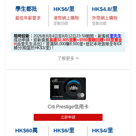
卡基本迎新
RC
C
C
rMil
1000」
申請渣打國泰Mastercard：
MrMiles.hk/cathay-
學生都批
HK$6/里
HK$4.8/里
es.h
card-apply
，成功批卡後，新客免簽賬先送
11,000里數
「現金套現」 分
k/m
最低年薪要求
港幣網上購物
外幣網上購物
❗️
期計劃優惠 （≥H
$200 R
$200 R
里數回贈
里數回贈
ox-f
不適用
K$20,000，12個
C
C
or
HKRMRM11000
里先生推廣碼：
複製
限時迎新：
2026年8月4日至8月12日23:59期間，新客經
里先生
月或以上還款期）
m
）
成功申請，迎新獎賞
高達32,805里數+$550簽賬回贈+88里賞金
#
(由里先生派出)！簽滿$8,000賺8,000里+登記本地簽賬全年6X
積分(相當於HK$3/里)！
✅申請完填
MrMiles.hk/cathay-card-form
賺多
HK$20
高達$1,
高達$1,
高達$2
開戶首7日內存入HK
0獎賞+新會員38
里賞金
@
❗️【由里先生派出】
3.
首7日內存入HK$100,0
了解更多
450 RC
000 RC
00 RC
$100,000 (放60日) 及
額外
00 (放60日)，送額外1
✅成功批卡後首兩個月內，簽滿指定金額可以賺以下
合共所得
（相等
（相等
（相等
成功獲批信用卡，再
存款
1,000 「亞洲萬里通」
迎新里數：
於29,00
於20,00
於4,00
送額外 HK$1,000現金
🎁迎新禮遇
獎賞
里數（由Mox派出）
0里）
0里）
0里）
簽HK$5,000：賺高達10,000里數(HK$0.5=1里)
（由Mox派出）
簽HK$40,000：賺高達20,000里數(HK$2=1里)
*持卡人需於發卡後60日內完成累積簽賬滿
HK$8,000
要
↓ Download App 立即申請 ↓
簽HK$110,000：
賺高達40,000里數
(HK$2.75=1
條件 (於首3個月內
Citi Prestige信用卡
求。
不可獲享迎新
：於合資格信用卡批核日起計之過去1
迎新項目
回贈 / 獎賞
里)
做)
MrMiles.hk/mox-apply/
2個月內曾取消任何滙豐個人信用卡基本卡。 迎新條款：
立即申請
滙豐迎新條款
基本里數同埋近新里數存入時間有啲唔同，詳情睇返
渣打
🎯 第一階段：開卡必做 (登記特別優惠)
(用
里先生Mox 邀請碼賺額外$200開戶禮品🎁！
）
額外禮品申
✅
優點
Asia Miles迎新
攻略。
HK$60萬
HK$6/里
HK$4/里
請表格
→
MrMiles.hk/mox-form