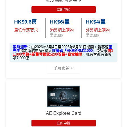
間）
唔洗煩，所有本地簽賬統一2%啱晒唔儲里數又唔追優
滙豐EveryMile信用卡迎新
惠嘅朋友
獎賞錢有效期於簽賬後最多2年，最少1年(按簽賬年度
立即申請
想儲「亞洲萬里通」
計算)
滙豐 EveryMile信用卡申請網址
：
MrMiles.hk/hsbc-mile-a
海外簽賬都有回贈2%
適合
鍾意直接賺 Cash / 最
里數換免費機票去旅
HK$9.6萬
HK$6/里
HK$4/里
pply
對象
近有大額簽賬
門檻低，學生卡都做到2%回贈！
行嘅朋友
最低年薪要求
港幣網上購物
外幣網上購物
查看更多信用卡詳情及分析...
里先生加碼：
申請完填Form
MrMiles.hk/hsbc-em-for
里數回贈
里數回贈
❎
缺點
1. M
m
賺1個里程段+
里賞金
❗️（由里先生派出🎯38新會員額
限時迎新
：
由2026年8月4日至2026年8月31日期間，新客經
里
ox
簽HK$4,000回額外
HK
簽HK$10,000賺17,000
外里賞金#）
先生
指定連結申請+輸入
推廣碼「HKRMRM11000」
免簽賬
送1
1,000里數+新舊客獨家$200獎賞+盲盒抽獎
！現有客都有免簽
加碼至2%有每半年上限HK$8萬
，夠數可停，轉玩返
迎新
$1,000
現金
「亞洲萬里通」里數
賬7,000里！
#每1里賞金 ≈ HK$1，可兌換FPS轉數快回贈！詳情
MrMil
渣打Simply Cash
獎賞
es.hk/mmcredit
了解更多
收1% CBF手續費
2.
電子錢包直接增值無得玩
里先
現有客
🎁迎新禮遇
E-banking同自動轉賬都無回贈
全新客
全新客
生額
滙豐EveryMile卡
戶簽
戶簽$2.
戶簽$8,
外獎
無得儲里數
A. 渣打信用卡
全新
客戶迎新
迎新優惠
$8,000
5萬*
000*
賞
*
（要
查看更多信用卡詳情及分析...
AE Explorer Card
優惠期：2026年8月4日至2026年8月31日
填表
簽夠HK$4,000賺額外
簽夠HK$10,000賺額外
HSBC EveryMile
$1,250
$800 R
$200 R
→
M
HK$200禮品
HK$200禮品
立即申請
✅經里先生指定連結+輸入里先生推廣碼「HKRMRM1