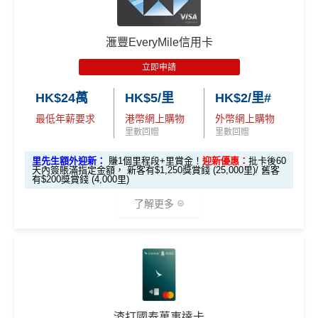
EarnMORE卡
八達通自動增值
得返0.4%回贈，但係手
2026 Mox 里先生獨家優惠懶人包 (邀請碼二
✅
Mox 信用卡 4 大優點
不可獲享迎新
：於合資格信用卡批核日起計之過去12個月
動增值八達通(即係用Apple Pay、Google Pay增值落
揀一)
內曾取消任何滙豐個人信用卡基本卡。 迎新條款：
滙豐迎
手機八達通)依然有2%回贈
滙豐EveryMile信用卡
新條款
2% 現金回贈 或 無上限$5: 1「亞洲萬里通」里數回贈
：只
2026年條款highlight咗透過電子錢包繳費得返1%回
立即申請
✅
優點
要於簽賬前成為
Mox+
會員，以Mox信用卡簽賬可享全港所
贈，用
WeChat Pay
交稅或繳費實測得1%，扣返1%手
優惠
選項 1：現兜兜賺現金
選項 2：里數達人必選
有消費 (包括網購、食飯)
2% 無上限回贈
。比很多傳統銀
續費只係打返個和。但係用實測用
AlipayHK
暫時仲食
選項
回贈
HK$24萬
HK$5/里
HK$2/里#
行卡更爽快。係非常之好的
大額簽賬信用卡
，特別係外幣
到2%。如果2026年之後仲有稅/其他費用要交，可以睇
永久免年費
最低年薪要求
港幣網上購物
外幣網上購物
簽賬揀儲里數。
返
信用卡繳費
/
信用卡交稅優惠
里先
里數回贈
里數回贈
簡化回贈方式，無需登記，無最低簽賬要求，網上簽
超市神卡 3%
：在全港超市 (惠康、百佳、一田、HKTVmal
生邀
安信EarnMore銀聯卡嘅外幣交易繼續會收
1%CBF手續
M
賬4%回贈！指定商戶 8% 回贈！
里先生額外迎新：
賺1個里程段+里賞金！
迎新優惠：
批卡後60
2
O
l 等) 簽賬，無條件享
3% 現金回贈
。
請碼
費
天內簽賬滿指定金額， 新客有$1,250獎賞錢 (25,000里)/ 舊客
夠彈性，以
「獎賞錢」RC
形式存入，可以配合HSBC
0
X
有$200獎賞錢 (4,000里)
（2
外幣神卡免1.95%手續費
：只要揀儲「亞洲萬里通」里
Reward+ App「賞付款」功能抵扣簽賬交易，亦可以
0
T
EarnMORE加碼2%現金回贈條款：
按此
026
0
R
了解更多
數，所有
外幣手續費及CBF
都免！
直接轉換為里數或喺
e-Shop
換禮品／coupon
✅
優點
年8
邀請
邀請
M
A
複
複
介面體驗 (UX)
：App 介面極度流暢，即時顯示回贈，比起
每月結單週期首HK$10,000網上繳費有0.4%回贈，市
製
製
O
V
月1
碼：
碼：
傳統銀行 App 好用得多。詳情可參考
Mox 活期存款利息
X
E
面上絕大部份銀行已沒有相關回贈
日至
*本地交通出行簽賬、本地咖啡店及輕便美食簽賬及網上
本地港幣簽賬
統一
現金回贈2%
M
L
攻略
。
8月
娛樂平台簽賬高達2.5%回贈，詳情睇返
HSBC EveryMile
直接
轉換「獎賞錢」至里數戶口
免手續費
R
M
綁定電子錢包繳費都有回贈！2%
31
M
R
信用卡
分析
❎
缺點
查看更多信用卡詳情及分析...
M
八達通自動增值都有回贈！0.4%
日期
🎁
迎新禮遇
渣打國泰萬事達卡