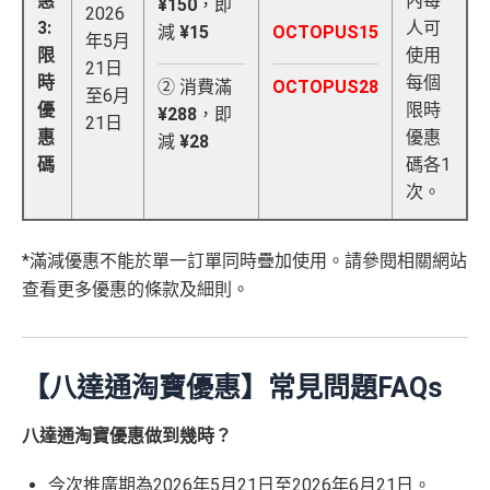
惠
內每
¥150
，即
2026
3:
人可
減
¥15
OCTOPUS15
年5月
限
使用
21日
時
每個
② 消費滿
OCTOPUS28
至6月
優
限時
¥288
，即
21日
惠
優惠
減
¥28
碼
碼各1
次。
*滿減優惠不能於單一訂單同時疊加使用。請參閱相關網站
查看更多優惠的條款及細則。
【八達通淘寶優惠】常見問題FAQs
八達通淘寶優惠做到幾時？
今次推廣期為2026年5月21日至2026年6月21日。