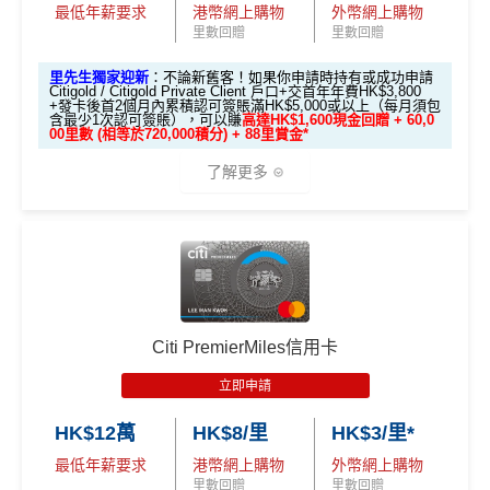
最低年薪要求
港幣網上購物
外幣網上購物
1️⃣ 啟動「本地簽賬 6
額外里數將會於信用卡獲發出後5個月內加入指定的國
里數回贈
里數回贈
✅
Mox 信用卡 4 大優點
首年免年費
X 積分」優惠（每季
泰會員賬戶內。
上限 HK$15,000）
係Agoda book酒店同國泰買機票有優惠
里先生獨家迎新
：不論新舊客！如果你申請時持有或成功申請
國泰新會員登記：
MrMiles.hk/new-am
（做咗會員先申
Citigold / Citigold Private Client 戶口+交首年年費HK$3,800
2% 現金回贈 或 無上限$5: 1「亞洲萬里通」里數回贈
：只
+發卡後首2個月內累積認可簽賬滿HK$5,000或以上（每月須包
📍
登記優惠 1：
htt
增加至19種飛行常客計劃或酒店獎勵計劃，拎嚟兌換
請到渣打國泰卡）
含最少1次認可簽賬），可以賺
高達HK$1,600現金回贈 + 60,0
要於簽賬前成為
Mox+
會員，以Mox信用卡簽賬可享全港所
ps://shorturl.at/K
里數或者酒店staycation都得！
00里數 (相等於720,000積分) + 88里賞金*
B. 渣打信用卡
現有
客戶：
有消費 (包括網購、食飯)
2% 無上限回贈
。比很多傳統銀
hrl8
八達通增值及eBanking繳費都有回贈
(為下階段疊
了解更多
行卡更爽快。係非常之好的
大額簽賬信用卡
，特別係外幣
登記特別
加倍數積分
2️⃣ 啟動「
外幣簽賬 1
HSBC信用卡優惠
夠多夠密
簽賬揀儲里數。
推廣
渣打信用卡現有客戶**一定要
經里先生指定連結+輸入
作準備)
0.75X 積分
」優惠
滙豐EveryMile信用卡仲送埋每年
HSBC免費旅遊保險
超市神卡 3%
：在全港超市 (惠康、百佳、一田、HKTVmal
🎁
迎新禮遇
里先生推廣碼「HKRMRM11000」
申請渣打國泰Mast
（每季上限 HK$10,0
l 等) 簽賬，無條件享
3% 現金回贈
。
ercard：
MrMiles.hk/cathay-card-apply
免費機場貴賓室
+
機場酒吧Intervals
俾你玩
00）
高達60,000迎新里數
外幣神卡免1.95%手續費
：只要揀儲「亞洲萬里通」里
✅免簽賬迎新：
開卡
加碼
送7,000里數！
📍
登記優惠 2：
htt
❎
缺點
數，所有
外幣手續費及CBF
都免！
優惠期：
2026年7月1日至9月30日
ps://shorturl.at/Y
✅申請完填
MrMiles.hk/cathay-card-form
賺多
HK$20
Citi PremierMiles信用卡
介面體驗 (UX)
：App 介面極度流暢，即時顯示回贈，比起
NQXl
0獎賞+新會員38
里賞金
@
❗️【由里先生派出】
立即申請:
MrMiles.hk/citi-apply
無得開附屬卡
立即申請
傳統銀行 App 好用得多。詳情可參考
Mox 活期存款利息
申請完填Form賺多88里賞金*
MrMiles.hk/citi-pre
C. 《超級10周年限定版》盲盒：
攻略
。
🎯 第二階段：本地迎新簽賬獎賞 (累積簽滿 HK$8,00
HK$12萬
HK$8/里
HK$3/里*
stige-form
查看更多信用卡詳情及分析...
0 本地簽賬)
🎁不論全新信用卡客戶*定現有信用卡客戶**推廣期內成功
最低年薪要求
港幣網上購物
外幣網上購物
不論新舊客！如果你申請時持有或成功申請Citigold / C
查看更多信用卡詳情及分析...
申請渣打國泰Mastercard後，即可自動參加盲盒抽獎，並
里數回贈
里數回贈