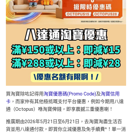
買淘寶除咗記得用
淘寶優惠碼(Promo Code)
及
淘寶信用
卡
，而家仲有其他極抵嘅支付平台優惠，例如今期用八達
通（Octopus）喺淘寶俾錢，即享震撼三重優惠喇！
推廣期由2026年5月21日至6月21日，去淘寶淘盡生活百
貨並用八達通付款，即賞你立減優惠及免手續費^！單一消