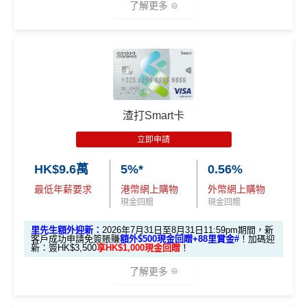
賬交易
了解更多
市禮券(3揀1)
於App Store或Google Play作任何單一簽賬消費
立即申請！
→
MrMiles.hk/mpower-apply
📝迎新表格：
MrMiles.hk/mpower-form
🎁
迎新禮遇
3. Apple Pay及Google Pay簽賬享高達1
0%回贈，高達HK$500回贈
申請後記得盡快填form先有額外獎賞㗎！
滙豐 Red Card申請網址
：
MrMiles.hk/hsbc-red-apply
*每1
里賞金
≈ HK$1，可兌換FPS轉數快回贈！
***2026年
合資格客戶於發卡後首60天內憑卡簽賬消費或成功辦
里先生加碼：
申請完填Form
MrMiles.hk/hsbc-red-for
渣打Smart卡
4月17日或之前申請，填表呢邊
：
https://forms.gle/rPueeq
理信用卡免息分期計劃滿HK$8,000或以上，當中透過
m
賺1個里程段+
里賞金
❗️（由里先生派出🎯38新會員額
aPvoCRjPBh9
基本迎新：
Apple Pay及Google Pay
簽賬
可享
高達10%回贈
，最高
立即申請
外里賞金#）
達
HK$500
回贈！
推廣期：2026年1月1日至12月31日
HK$9.6萬
5%*
0.56%
#每1里賞金 ≈ HK$1，可兌換FPS轉數快回贈！詳情
MrMil
以上加埋，迎新期內合共可享高達
HK$1,038
。
迎新優惠：批卡後60日內累積簽賬滿HK$5,000，新客
es.hk/mmcredit
全新信用卡客戶基本迎新
：
最低年薪要求
港幣網上購物
外幣網上購物
立即下載「AEON HK」手機App並輸入：
戶即可享
$700
+FUN Dollars
！
現金回贈
現金回贈
MrMiles.hk/aeon-apply
累積合資格簽賬滿HK$5,800 ：
迎舊優惠：現有恒生卡客戶都有
$300 +FUN Dollars
！
里先生額外迎新：
2026年7月31日至8月31日11:59pm期間，新
基本迎新賺
$300
「獎賞錢」
全日制大學/大專學生於批卡後首60日內累積簽賬滿HK
客戶成功申請免簽賬賺
額外$500現金回贈+88里賞金#
！
加碼迎
新：簽HK$3,500
享HK$1,000現金回贈
！
$2,000都有迎新優惠！
啟動新卡後再成功申請「現金套現」分期計劃，獲批
MILEWAKU
里先生推薦碼：
複製
了解更多
金額達港幣20,000元或以上，並選擇12個月或以上還
海外外幣簽賬可享高達
6% +FUN Dollars回贈
、網上零
款期，享
$200
「獎賞錢」（相等於2,000里）
售簽賬可享高達
5% +FUN Dollars回贈
、自選簽賬類別