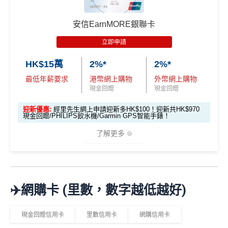
❎
缺點
揀一)
指定商戶5%簽賬回贈同基本簽賬都增加咗簽賬門檻，但
^「恒生MMPOWER World Mastercard 5% +FUN Dollar
日常簽賬只得0.5%現金回贈
簽得夠HK$15,000的話基本回贈上到1.2%：
安信EarnMORE銀聯卡
s」受有關條款及細則約束，詳情請瀏覽
www.hangseng.c
AEON WAKUWAKU其他優惠
om/content/dam/hase/rwd/personal/cards/pdfs/everyday_
獎賞錢有效期於簽賬後最多2年，最少1年(按簽賬年度
立即申請
每月簽賬滿HK$4,000(一定要簽足先有)：
指定商戶
5%
tnc_cn.pdf
優惠
選項 1：現兜兜賺現金
優惠受條款及細則約束，詳情請瀏覽恒生官網
計算)
現金回贈
+
其他合資格簽賬無上限
0.56%簽賬回贈
選項 2：里數達人必選
選項
回贈
HK$15萬
2%*
2%*
AEON感謝日95折優惠：每月2號及20號及其他指定日
查看更多信用卡詳情及分析...
每月簽夠HK$15,000或以上：
指定商戶
5%現金回贈
+其
子於AEON簽賬購物可享
95折
優惠
最低年薪要求
港幣網上購物
外幣網上購物
查看更多信用卡詳情及分析...
他合資格簽賬無上限
1.2%簽賬回贈
里先
現金回贈
現金回贈
於AEON購物可享「AEON 會員價」優惠
生邀
M
❎優點
迎新優惠:
經里先生網上申請迎新多HK$100！迎新共HK$970
憑AEON CARD WAKUWAKU 簽賬可享
2
免息分期
O
請碼
現金回贈/PHILIPS飲水機/Garmin GPS智能手錶！
0
X
（2
0
T
了解更多
SC PAY
先轉數後找數：經 FPS轉數俾親友或繳交日常
026
查看更多信用卡詳情及分析...
0
R
使費，每曆月首HK$40,000手續費全免再延長到2026
年8
邀請
邀請
M
A
複
複
製
製
O
V
年7月31日，兼享長達56日免息期
月1
碼：
碼：
*
2%有每半年上限HK$8萬
，記得唔係無上限架！
X
E
日至
而3個月免息分期繼續無次數限制，做幾多次HK$500
M
L
🎁
迎新禮遇
8月
✈️網購卡 (里數，數字越低越好)
R
M
以上旅行及其他零售簽賬都可以，只要喺SC Mobile A
31
M
R
pp或者online banking選3個月分期就可以即時分期呀！
M
優惠期：即日起至2026年6月30日
日期
現金回贈信用卡
里數信用卡
網購信用卡
指定商戶簽賬高達
5%
簽賬回贈(回贈上限HK$3,000，
間）
經網上申請先賺
HK$100現金回贈