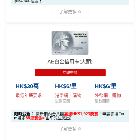
金回贈
享$4,300禮遇！
認可簽賬）
KRMRM11000」
免簽賬送多HK$200獎賞+里先生派出38
*38新會員+成功批卡派出50額外里賞金。每1里賞金 ≈ HK
了解更多
新會員里賞金@+11,000里數
❗️
舊客免簽賬加碼送7,000里❗️
282,000 A
累積總簽賬滿 HK$3
$1，可兌換FPS轉數快回贈！詳情
MrMiles.hk/mmcredit
如果用
iPhone/Mac的話會有Adblock
，請你改返啲Settin
額外迎新
Citi Prestige Card 迎新得分及同時所得基本積
E積分
0,000（包括合資格
Citi PremierMiles信用卡迎新條件及
冷河
g再申請：
MrMiles.hk/adblock/
)
分
獎賞
(相當於 15,66
🎁
迎新禮遇 AE白金卡里先生優惠
本地及海外簽賬）
期
7 里數)
申請完填Form賺多HK$200獎賞+新會員38
如果唔怕麻煩其實應該開咗個 Citigold / Citigold Private
獎賞於完成簽賬條件後5個曆月內自動存入至認可信用
優惠期：
2026年7月30日至8月31日23:59期間
，年費HK
里賞金@：
MrMiles.hk/cathay-card-for
Client 戶口先申請Citi Prestige，比冇戶口嘅人
賺多一
本地簽賬
卡戶口
$9,500，無得傾必需俾，留意
新客
及
現有
AE信用卡
之客戶
• 首 HK$7,000 享 6X
m
57,000 AE
倍迎新
：
30,000
里數
(相等於360,000
積分
) > 60,000
里
6X + 基本
AE白金信用卡(大頭)
迎新有唔同
全新美國運通基本卡會員*
：迎新高達
1,440,0
積分
(食盡每季HK$15,00
Citi新客 ＝ 過去12個月內沒有取消或持有過任何Citiba
積分
數
(相等於720,000
積分
)
3X
( HK$1
@每1里賞金 ≈ HK$1，可兌換FPS轉數快回贈！詳情
Mr
00 AE積分
(可換80,000里) +88里賞金#(由里先生派出)
迎
• 餘下 HK$5,0
0上限)
nk信用卡
(相當於 3,166
立即申請
2,000 本地
Miles.hk/mmcredit
迎新
條件及
冷河期
新資格：
現時或於申請日期起計過去 12 個月內
未曾持有
00 享基本 3X 積分
里數)
用PayMe/Alipay等電子錢包增值都計迎新，不過要留
簽賬)
✅
優點
或取消
任何由美國運通香港批核的信用卡或簽賬卡之基本
HK$30萬
HK$6/里
HK$6/里
意手續費
可以拎咗Citibank其他信用卡先再拎呢張Citi Prestige，
卡會員。
最低年薪要求
港幣網上購物
外幣網上購物
外幣簽賬 1
額外外幣簽賬 HK$1
因為拎咗其他卡可以食咗迎新先，之後先俾年費出呢
107,500 A
里數回贈
里數回贈
✅
優點
首年免年費
0.75X
0,000*10.75X 積分
張卡(如果先拎Citi Prestige再拎Citi PM，咁Citi PM會
(第
E積分
A
簽賬都可以儲會籍！合資格簽賬滿HK$500,000可賺高
無迎新)
一階段已登
(食盡每季HK$10,000上
(相當於 5,972
限時迎新：
迎新期內合共賺
高達HK$1,923獎賞
！申請完填For
m賺多
88里賞金#
(由里先生派出)
E
達100馬可孛羅會會籍積分 (以簽賬賺取，以前只能夠
里數)
記)
限)
一年可以免費用12次香港Plaza Premium Lounge (用
*38新會員+成功批卡派出50額外里賞金。每1里賞金 ≈ HK
白
用飛行嚟賺取)
嚟俾人入都得，之後可以用PayMe/AlipayHK增值當中
了解更多
$1，可兌換FPS轉數快回贈！詳情
MrMiles.hk/mmcredit
金
⭐️ 手機八達通增值獎賞 + 里先生額外賞 ⭐️
HK$2,000→
PayMe攻略
) 或→
其他可入之貴賓室清單
食肆、酒店及海外簽賬HK$4 = 1里！勁抵無上限賺里