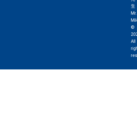
金
外里賞金）
生
#
Mr.
查看更多信用卡詳情及分析...
Mi
©
以上加總，迎新有
76
0,000 AE積分(相等於42,222里數)+H
20
K$50簽賬回贈
，獎賞由AE直接存入。同埋有
88里賞金#
All
(由里先生派出)， 獎賞將於
簽賬後16星期或以內
存入卡會
rig
員之基本卡的美國運通積分計劃戶口內。
re
新客戶立即申請
：
MrMiles.hk/ae-charge-
application/
現有客戶立即申請
：
MrMiles.hk/ae-charg
e-apply/
（記得揀返想要嘅迎新連結申請，一經申請無得更改。如
果用
iPhone/Mac的話會可能有Adblock
，建議你改返啲S
etting再申請：
MrMiles.hk/adblock/
）
#
每1里賞金 ≈ HK$1，可兌換FPS轉數快回贈！詳情
MrMi
✅
優點
les.hk/mmcredit