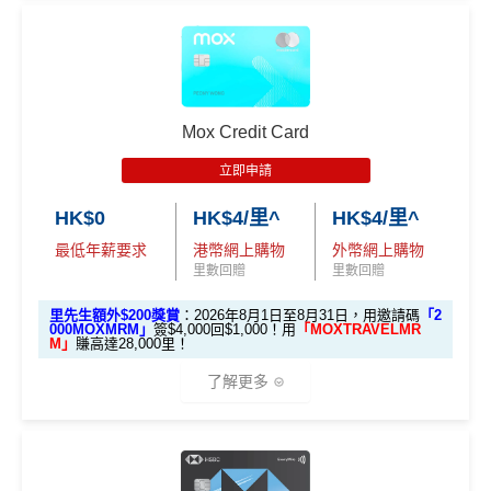
簽滿HK$2,000
全日制大學/大專學生)
無得儲里數 (Sorry，我知off-topic但對我嚟講真係)
es.h
🎁
迎新禮遇
k/m
滙豐 Red Card申請網址
：
MrMiles.hk/hsbc-red-apply
有關迎新優惠換領短訊通知將於客戶之新卡已入賬金
ox-f
查看更多信用卡詳情及分析...
額達到指定合資格零售購物交易要求後2個月內發出。
or
里先生加碼：
申請完填Form
MrMiles.hk/hsbc-red-for
有關換領詳情請於收到迎新優惠換領短訊通知後參閱
m
）
Mox Credit Card
m
賺1個里程段+
里賞金
❗️（由里先生派出🎯38新會員額
OmyCard 手機應用程式。
外里賞金#）
立即申請
開戶首7日內存入HK
如客戶選擇 HK$500 現金回贈作迎新優惠，有關回贈
3.
首7日內存入HK$100,0
$100,000 (放60日) 及
HK$0
HK$4/里^
HK$4/里^
金額將於客戶之新卡已入賬金額達到指定合資格零售
#每1里賞金 ≈ HK$1，可兌換FPS轉數快回贈！詳情
MrMil
額外
00 (放60日)，送額外1
成功獲批信用卡，再
購物交易要求後2個月內，以現金回贈方式存入合資格
es.hk/mmcredit
全新信用卡客戶基本迎新
：
存款
1,000 「亞洲萬里通」
最低年薪要求
港幣網上購物
外幣網上購物
送額外 HK$1,000現金
客戶之安信信用卡賬戶內。
里數回贈
里數回贈
獎賞
里數（由Mox派出）
（由Mox派出）
累積合資格簽賬滿HK$5,800 ：
安信EarnMore 2026新條款
里先生額外$200獎賞
：2026年8月1日至8月31日，用邀請碼
「2
基本迎新賺
$300
「獎賞錢」
000MOXMRM」
簽$4,000回$1,000！用
「MOXTRAVELMR
M」
賺高達28,000里！
↓ Download App 立即申請 ↓
啟動新卡後再成功申請「現金套現」分期計劃，獲批
安信啱啱出咗2026年新條款，有以下幾大重點：
了解更多
金額達港幣20,000元或以上，並選擇12個月或以上還
MrMiles.hk/mox-apply/
2026年加碼2%上限變做每半年咁計，每半年上限為H
款期，享
$200
「獎賞錢」（相等於2,000里）
K$8萬。相對2025年嘅全年上限HK$15萬總數係多
(用
里先生Mox 邀請碼賺額外$200開戶禮品🎁！
）
額外禮品申
加總以上，迎新合共賺
高達$500
「獎賞錢」(相等於5,0
🎁開戶迎新
咗，但係就無得一筆過咁打爆個大額cap。
請表格
→
MrMiles.hk/mox-form
00里數)