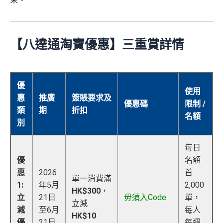
【八達通淘寶優惠】三重賞詳情
優
使用
惠
推廣
簽賬要求及
優惠碼
限制 /
類
期
折扣
名額
別
每日
優
名額
惠
2026
首
單一消費滿
1:
年5月
2,000
HK$300
，
立
21日
毋須入Code
單，
立減
減
至6月
每人
HK$10
優
21日
每週