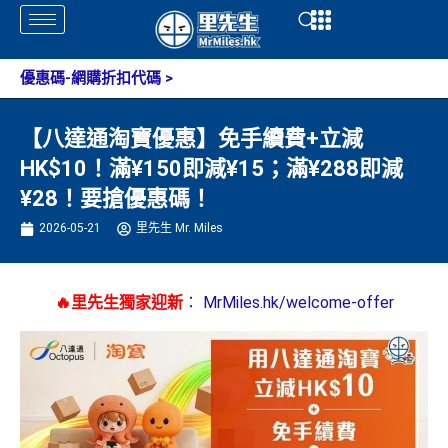
Skip
Open
Open
to
content
優惠碼-網購折扣代碼
>
【八達通淘寶優惠】免手續費+立減
HK$10！滿¥150即減¥15；滿¥288即減
¥28！要搶優惠碼！
2026-05-21
里先生 Mr. Miles
🔥里先生獨家迎新
：
MrMiles.hk/welcome-offer