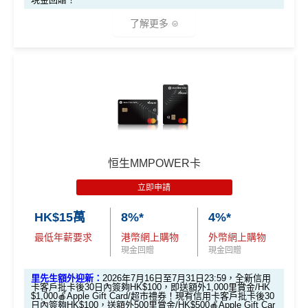
了解更多
AEON WAKUWAKU主打網購6%回贈🤩，算係市面上網
購卡回贈率最有競爭力嘅卡之一。呢張卡喺日本簽賬仲有
3%回贈🇯🇵！對鐘意去日本旅行嘅你嚟講，絕對係慳錢
好幫手！詳情睇返：
AEON WAKUWAKU信用卡
🎁
迎新禮遇
AEON CARD WAKUWAKU迎新合共享高
恒生MMPOWER卡
達HK$1,038
立即申請
HK$15萬
8%*
4%*
迎新資格：
過去12個月內未曾持有任何有效之 AEON
最低年薪要求
港幣網上購物
外幣網上購物
信用卡（包括尚未確認之信用卡）
現金回贈
現金回贈
優惠期：2026年7月10日至7月31日
里先生額外迎新：
2026年7月16日至7月31日23:59，全新信用
1. 經「AEON HK」手機App成功申請可享
卡客戶批卡後30日內簽夠HK$100，即送額外1,000里賞金/HK
$1,000🍎Apple Gift Card/超市禮券！現有信用卡客戶批卡後30
HK$200 回贈
日內簽夠HK$100，送額外500里賞金/HK$500🍎Apple Gift Car