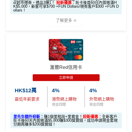
d/超市禮券。禮品3揀1！
迎新優惠：
批卡後首60日內簽賬滿H
K$5,000，新客可享$700 +FUN Dollars/現有客戶$300 +FUN D
ollars！
優惠期：2026年7月10日至7月31日
經「AEON HK」手機App申請信用卡，並輸入
了解更多
推薦碼
「MILEWAKU」
，
成功申請及批核後，簽賬期內簽一
次可享
HK$200回贈
+
138里賞金
(包括額外迎新100里
（由2023年7月22日開始，恒生MMPOWER World Mast
賞金 + 新會員註冊38里賞金)
ercard可以
用+Fun Dollars找卡數
！）
迎新表格：
MrMiles.hk/aeon-wakuwaku-form/
🎁
迎新禮遇
2. 指定類別簽賬可享高達HK$200回贈
限時加碼迎新：
滙豐Red信用卡
合資格客戶於發卡後首60天內於以下四大類別簽賬，
立即申請
推廣期：2026年7月16日至7月31日23:59
每個類別可享HK$50回贈
，最高達
HK$200
回贈
經里先生申請恒生MMPOWER World Mastercard
HK$12萬
4%
4%
指定類別包括：
全新信用卡客戶*批卡後30日內簽夠HK$100，
最低年薪要求
港幣網上購物
外幣網上購物
「八達通自動增值」服務
送額外1,000里賞金/HK$1,000🍎Apple Gift Car
現金回贈
現金回贈
透過Rentsmart、Reap 或Keychain Pay平台繳
d/超市禮券 (3揀1)
里先生額外迎新：
賺1個里程段+里賞金！
迎新優惠：
全新客戶
交租金
現有信用卡客戶批卡後30日內簽夠HK$100，送
批卡後60天內簽賬滿$5,800賺$300獎賞錢，成功申請現金套現
分期再賺多$200獎賞錢！
於商戶設定每月自動轉賬，並完成一次自動轉
額外500里賞金/HK$500🍎Apple Gift Card/超