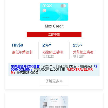
📝
填Form賺額外138里賞金#/Apple Gift C
簽賬可享高達
1% +FUN Dollars回贈
，每月額外回贈上
加總以上，迎新合共賺
高達$500
「獎賞錢」(相等於5,0
🎁迎新禮遇
ard/超市禮券
：
MrMiles.hk/aeon-wakuwa
限$500 +FUN Dollars！^
00里數)
ku-form/
渣打Smart 卡迎新｜賺高達
HK$1,500
獎賞
✅
優點
#每1里賞金 ≈ HK$1，可兌換FPS轉數快回贈！詳情：
Mr
不可獲享迎新
：於合資格信用卡批核日起計之過去12個月
+88里賞金#
Miles.hk/mmcredit/
內曾取消任何滙豐個人信用卡基本卡。 迎新條款：
滙豐迎
Mox Credit
新條款
永久免年費
✅
優點
里先生額外迎新：
2026年7月31日至8月31日11:59pm
✅
優點
立即申請
入息要求親民，
學生都申請得！
期間
，新客戶經里先生成功申請賺
額外HK$500簽賬回
HK$0
2%^
2%^
網購及指定商戶、網上娛樂及網上服飾
簽賬可享高達
贈
，獎賞由渣打提供。
網上(海外及本地)簽賬
6%
回贈
，跑贏市面上其他卡👍
永久免年費
8% +FUN Dollars
最低年薪要求
港幣網上購物
外幣網上購物
信用卡基本迎新：全新渣打信用卡客戶批卡後首1個月
日本簽賬亦有
3%回贈
現金回贈
現金回贈
簡化回贈方式，無需登記，無最低簽賬要求，網上簽
其他網購享高達
5% +FUN Dollars
簽賬滿HK$3,500就有
HK$1,000簽賬回贈【渣打加碼
永久免年費
賬4%回贈！指定商戶 8% 回贈！
🔥】
外幣簽賬享高達
4% +FUN Dollars
里先生額外$200獎賞
：2026年8月1日至8月31日，用邀請碼
「2
000MOXMRM」
簽$4,000回$1,000！用
「MOXTRAVELMR
無年薪要求，學生主婦都申請得
夠彈性，以
「獎賞錢」RC
形式存入，可以配合HSBC
申請完填Form
MrMiles.hk/smart-card-form
賺多
88里
M」
賺高達28,000里！
Reward+ App「賞付款」功能抵扣簽賬交易，亦可以
❎
缺點
回贈以WAKU COIN發放，儲夠$1,800/$4,500可享額
賞金#
（由里先生派出🎯38新會員+成功批卡50額外里
了解更多
直接轉換為里數或喺
e-Shop
換禮品／coupon
外獎賞
賞金）
無得換里數
每月結單週期首HK$10,000網上繳費有0.4%回贈，市
加總以上，迎新可賺
HK$1,500現金回贈+88里賞金#！
❎
缺點
面上絕大部份銀行已沒有相關回贈
🎁開戶迎新
積分每年續期月計有效期24個月
#38新會員+成功批卡派出50額外里賞金。每1里賞金 ≈ HK
直接
轉換「獎賞錢」至里數戶口
免手續費
日常簽賬回贈0.4%，唔算太吸引
2026 Mox 里先生獨家優惠懶人包 (邀請碼二
$1，可兌換FPS轉數快回贈！詳情
MrMiles.hk/mmcredit
每月現金回贈上限HK$300，簽賬前需要計一計數先