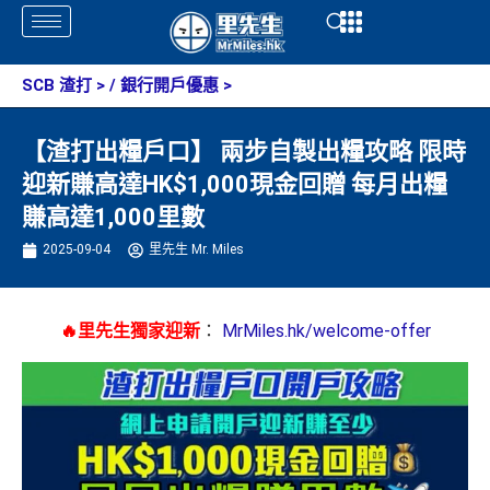
Skip
Open
Open
to
content
SCB 渣打
> /
銀行開戶優惠
>
【渣打出糧戶口】 兩步自製出糧攻略 限時
迎新賺高達HK$1,000現金回贈 每月出糧
賺高達1,000里數
2025-09-04
里先生 Mr. Miles
🔥里先生獨家迎新
：
MrMiles.hk/welcome-offer