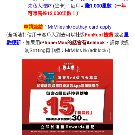
先私人理財
(黑卡)：每月可
賺
1,000里數
（一年
可賺高達12,000里數！）
申請連結
：
MrMiles.hk/cathay-card-apply
(全新渣打信用卡客戶入到去可以揀返
FanFest禮遇
或者
里
數迎新
，如果用
iPhone/Mac的話會有Adblock
，請你改返
啲Setting再申請：MrMiles.hk/adblock/)