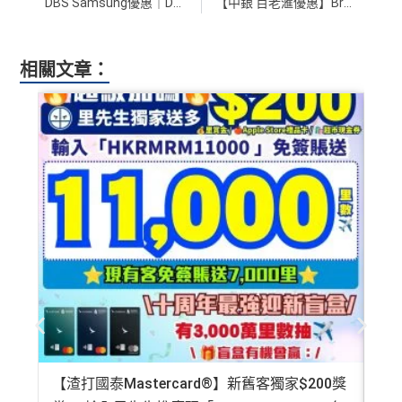
DBS Samsung優惠｜DBS信用卡簽賬賺高達HK$2,000現金回贈！仲有36個月免息分期！
【中銀 百老滙優惠】Broadway 簽滿指定金額可獲額外現金回贈高達HK$1,640！精選貨品低至5折！
相關文章：
【渣打國泰Mastercard®】新舊客獨家$200獎
AE