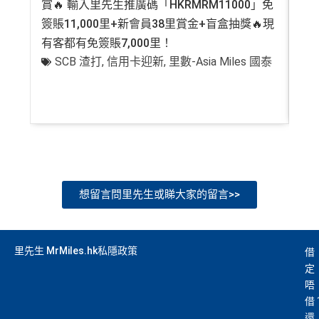
賞🔥 輸入里先生推廣碼「HKRMRM11000」免
登記
簽賬11,000里+新會員38里賞金+盲盒抽獎🔥現
萬高
有客都有免簽賬7,000里！
有
SCB 渣打
,
信用卡迎新
,
里數-Asia Miles 國泰
+
想留言問里先生或睇大家的留言>>
里先生 MrMiles.hk私隱政策
借
定
唔
借
還