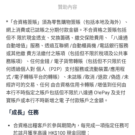
贊助內容
*「合資格簽賬」須為零售購物簽賬（包括本地及海外）、
網上消費或已誌賬之分期付款金額。不合資格之簽賬包括
但不 限於現金透支、兌換籌碼、繳交保險費用、「八達通
自動增值」服務、透過互聯網 /自動櫃員機 /電話銀行服務
或其他繳 費方法繳付之賬項（包括但不限於稅項及公共事
務賬項）、任何金錢 / 電子貨幣轉賬（包括但不只限於任
何透過個人對 個人（P2P）支付服務或流動裝置/應用程
式 /電子轉賬平台的轉賬）、未誌賬 /取消 /退款 /偽造 /未
經許可的交易、任何 由合資格信用卡轉賬 /增值到任何由
本行不時指定之賬戶包括但不限於八達通 O!ePay 及支付
寶賬戶或本行不時新增之電 子付款賬戶之金額。
「成長」任務
合資格出糧客戶於參與期間內，每完成一項指定任務可
於該月獲享高達 HK$100 現金回贈：