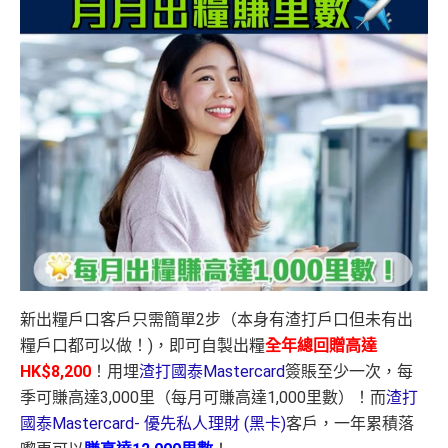
新出糧戶口客戶只需簡單2步（本身有渣打戶口但未有出
糧戶口都可以做！)，即可自製出糧
全年總回贈高達
HK$8,200
！用埋
渣打國泰Mastercard
簽賬至少一次，每
季可賺高達3,000里（每月可賺高達1,000里數）！而
渣打
國泰Mastercard- 優先私人理財 (黑卡)
客戶，一年累積落