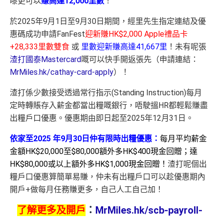
嚟更可以
賺高達12,000里數
！
於2025年9月1日至9月30日期間，經里先生指定連結及優
惠碼成功申請FanFest
迎新賺HK$2,000 Apple禮品卡
+28,333里數雙食
或
里數迎新賺高達41,667里
！未有呢張
渣打國泰Mastercard
嘅可以快手開返張先（申請連結：
MrMiles.hk/cathay-card-apply
）！
渣打係少數接受透過常行指示(Standing Instruction)每月
定時轉賬存入薪金都當出糧嘅銀行，唔駛搵HR都輕鬆賺盡
出糧戶口優惠。優惠期由即日起至2025年12月31日。
依家至2025 年9月30日仲有限時出糧優惠：
每月平均薪金
金額HK$20,000至$80,000額外多HK$400現金回贈；達
HK$80,000或以上額外多HK$1,000現金回贈！
渣打呢個出
糧戶口優惠算簡單易賺，仲未有出糧戶口可以趁優惠期內
開戶+做每月任務賺更多，自己人工自己加！
了解更多及開戶
：
MrMiles.hk/scb-payroll-