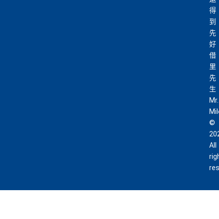
得
到
先
好
借
里
先
生
Mr.
Mi
©
20
All
rig
re