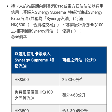
勢
持卡人於推廣期內到香港Esso或東方石油油站以適用
網上交易中非香港商戶用港幣交易
(CBF, 包括DCC)無
+
信用卡簽賬入Synergy Supreme
特級汽油或Synergy
積分，但唔收charge
Extra汽油 (共稱為「Synergy汽油」) 每滿
HK$500（「合資格交易」），可享額外價值HK$100
查看更多信用卡詳情及分析...
之相同種類Synergy汽油 （「優惠」）：
參考例子：
以適用信用卡簽賬入
+
Synergy Supreme
特
可獲之汽油（公升）
級汽油
#
HK$500
25.80公升
免費獲贈價值HK$100
額外4.68公升
之同等汽油
HK$500
合共30.48公升