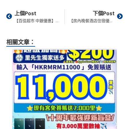
Prev
Ne
上個Post
下個Post
【百佳超市 中銀優惠】憑中銀信用卡或BoC Pay逢星期五、六、日於百佳超市消費滿HK$500可享高達HK$50現金回贈🛒！
【房內晚餐酒店住宿優惠】多達10間精選房內用餐酒店Staycation！最平連服務費低至HK$579/晚！有尖沙咀凱悅/柏寧/YMCA/文華東方等！
相關文章：