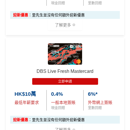
現金回贈
里數回贈
1！！！無成本賺里數！
積分無限期，轉DBS$去積分特快，Asia Miles可即日
迎新優惠
：里先生並沒有任何額外迎新優惠
到賬
了解更多
兌換里數免手續費
機場禁區Relay經緯憑卡送你$15報紙/雜誌(可補差價)
✅優點
❎
缺點
指定類別高達
5%回贈
，包括餐飲、健身中心、運動服
iBanking繳費無里數
飾及醫療服務
*
DBS Live Fresh Mastercard
信用卡交保險費
點交都無積分
其他零售簽賬1%現金回贈^
立即申請
食飯都係得$6=1里
指定餐廳低至75折優惠
HK$10萬
0.4%
6%*
網上交易中非香港商戶用港幣交易
(CBF, 包括DCC)無
精選健康及保健禮遇低至48折/專享體驗
最低年薪要求
一般本地簽賬
外幣網上簽賬
里數，但唔收charge
Visa Card，DBS有時只做Visa exclusive promotion，
現金回贈
里數回贈
八達通自動增值$12=1里，每日增值得$250
Master無份，可以賺盡突發優惠
迎新優惠
：里先生並沒有任何額外迎新優惠
^適用於Visa Platinum每個曆月的首HK$4,000簽賬 #適用
查看更多信用卡詳情及分析...
了解更多