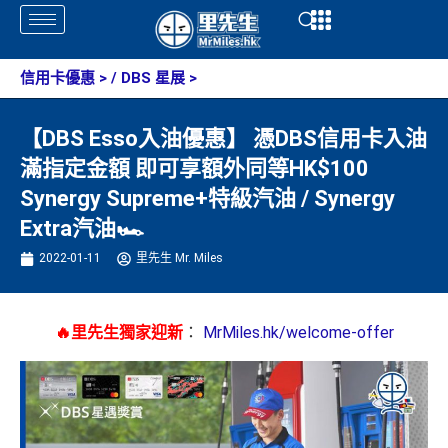
Skip
Open
Open
to
content
信用卡優惠
> /
DBS 星展
>
【DBS Esso入油優惠】 憑DBS信用卡入油
滿指定金額 即可享額外同等HK$100
Synergy Supreme+特級汽油 / Synergy
Extra汽油🏎
2022-01-11
里先生 Mr. Miles
🔥里先生獨家迎新
：
MrMiles.hk/welcome-offer