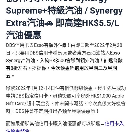
Supreme+特級汽油 / Synergy
Extra汽油🚗 即高達HK$5.5/L
汽油優惠
DBS信用卡去Esso有額外油🛢！由即日起至2022年2月28
日，只要用DBS信用卡喺Esso或者東方石油油站入
Esso
Synergy™汽油，入夠HK$500會賺到額外汽油！計返條數
有8折左右。提提你，今次優惠唔適用於星期二及星期
五。
嚟緊2022年1月12-14日仲有個派錢級優惠，經里先生成功
申請DBS指定信用卡，毋積簽賬可享額外HK$1,000 Apple
Gift Card/超市現金券，仲未開卡嘅話，今次真係大好機會
呀，DBS仲會不定期推出各類至簽賬優惠添！
而如果想睇其他信用卡嘅入油優惠都可以睇返→
信用卡入
油優惠整合