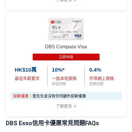
於Visa Platinum每個曆月的首HK$15,000簽賬
❎
缺點
✅
優點
港幣支付外國註册商戶(如Airbnb)及DCC交易無回贈
(網購前查一下→
商戶註冊地清單
)
批卡比較容易，
fresh grad都申請得！
淨睇本地簽賬回贈1%未算市場上最高，高年薪有其他
指定類別簽賬高達5%回贈
DBS Compass Visa
選擇
10次Flex Shopping免費分期
立即申請
有得儲里數但手續費貴 (Sorry囉，我知off-topic但對我
❎
缺點
嚟講真係)
HK$10萬
10%*
0.4%
交保費無回贈
最低年薪要求
一般本地簽賬
外幣網上簽賬
現金回贈
里數回贈
iBanking繳費無里數
網上交易中非香港商戶用港幣交易
(CBF, 包括DCC)無
迎新優惠
：里先生並沒有任何額外迎新優惠
查看更多信用卡詳情及分析...
積分
了解更多
查看更多信用卡詳情及分析...
DBS Esso信用卡優惠常見問題FAQs
✅
優點