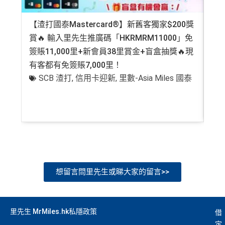
【渣打國泰Mastercard®】新舊客獨家$200獎
AE
賞🔥 輸入里先生推廣碼「HKRMRM11000」免
登記
簽賬11,000里+新會員38里賞金+盲盒抽獎🔥現
萬高
有客都有免簽賬7,000里！
有
SCB 渣打
,
信用卡迎新
,
里數-Asia Miles 國泰
+
想留言問里先生或睇大家的留言>>
里先生 MrMiles.hk私隱政策
借
定