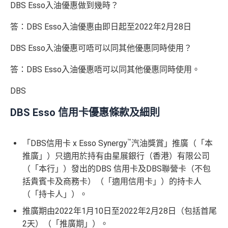
DBS Esso入油優惠做到幾時？
逢星期三全港超市簽賬8%回贈 (需要單一淨簽賬滿HK
答：DBS Esso入油優惠由即日起至2022年2月28日
$300)
對比
DBS Black
及
DBS Eminent
批卡比較容易
DBS Esso入油優惠可唔可以同其他優惠同時使用？
賺返嚟嘅Compass Dollars可以玩一扣即享
答：DBS Esso入油優惠唔可以同其他優惠同時使用。
Chok
支付寶HK
/
WeChat Pay
都有積分！！！無成本
DBS
賺！
積分無限期
DBS Esso 信用卡優惠條款及細則
兌換里數免手續費
有DBS可以用到DBS提供嘅酒店折扣代碼，先前做過
™
「DBS信用卡 x Esso Synergy
汽油獎賞」推廣（「本
DBS Expedia 85折code
推廣」）只適用於持有由星展銀行（香港）有限公司
（「本行」）發出的DBS 信用卡及DBS聯營卡（不包
缺點
❎
括貴賓卡及商務卡）（「適用信用卡」）的持卡人
（「持卡人」）。
iBanking繳費無里數
推廣期由2022年1月10日至2022年2月28日（包括首尾
正常簽賬得$25=1里，除咗食迎新去超市買野無特別優
2天）（「推廣期」）。