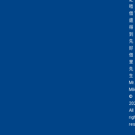
唔
借
還
得
到
先
好
借
里
先
生
Mr.
Mi
©
20
All
rig
re