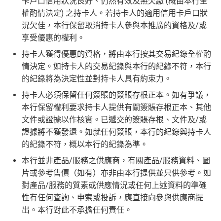
卡戶口信用狀況良好、仍然有效及無欠繳 (概由本行全
權酌情決定) 之持卡人。若持卡人的適用信用卡戶口狀
況欠佳，本行保留取消持卡人參與本推廣的資格及/或
享受優惠的權利。
持卡人獲得優惠的資格，將由本行按其交易紀錄全權酌
情決定。如持卡人的交易紀錄與本行的紀錄不符，本行
的紀錄將為決定性並對持卡人具有約束力。
持卡人必須保留任何簽賬的簽賬存根正本。如有爭議，
本行保留權利要求持卡人提供有關簽賬存根正本、其他
文件或證據以作核實。已遞交的簽賬存根、文件及/或
證據將不獲發還。如就任何簽賬，本行的紀錄與持卡人
的紀錄不符，概以本行的紀錄為準。
本行並非產品/服務之供應商，有關產品/服務資料、圖
片或參考售價（如有）亦非由本行提供並只供參考。如
對產品/服務的質素或供應情況或任何上述資料的準確
性有任何查詢、申索或投訴，應直接向參與供應商提
出。本行對此不承擔任何責任。