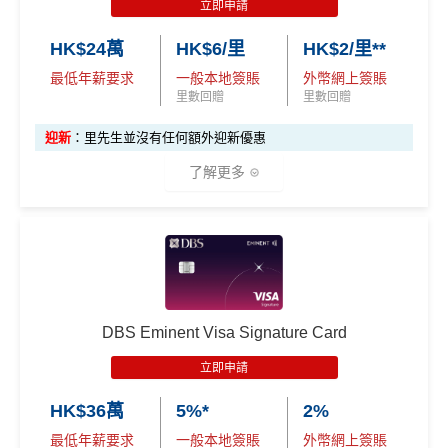
立即申請
HK$24萬
HK$6/里
HK$2/里**
最低年薪要求
一般本地簽賬
外幣網上簽賬
里數回贈
里數回贈
迎新
：里先生並沒有任何額外迎新優惠
了解更多
✅
優點
持續做
DBS信用卡優惠
，啲優惠都實用又貼地
有得換Asia Miles/Avios/KrisFlyer/鳯凰知音，夠flexibl
DBS Eminent Visa Signature Card
e！
立即申請
對比
東亞Flyer world
批卡比較容易，年薪要求低都仲做
到$6=1里
HK$36萬
5%*
2%
最低年薪要求
一般本地簽賬
外幣網上簽賬
日常
PayMe
/
支付寶
HK轉賬
/
Wechat Pay轉賬
都$6=