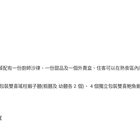
fet 晚餐配有一份廚師沙律、一份甜品及一個外賣盒、住客可以在熟食區內
包裝雙喜瑤柱蝦子麵(粗麵及 幼麵各 2 個)、 4 個獨立包裝雙喜鮑魚
支