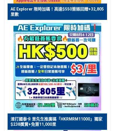
AE Explorer 限時加碼！高達$550簽賬回贈+32,805
里數
渣打國泰卡 里先生推廣碼「HKRMRM11000」獨家
$238獎賞+免簽11,000里