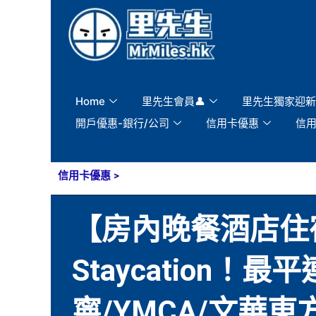
Skip
to
content
Home
里先生會員👤
里先生獨家迎新
開戶優惠-銀行/公司
信用卡優惠
信
信用卡優惠
>
【房內晚餐酒店住
Staycation
寧/YMCA/文華東