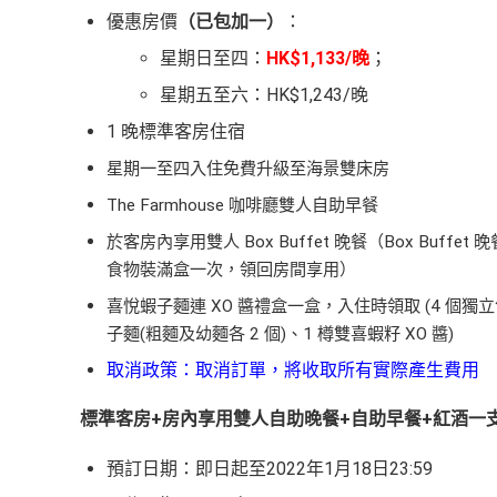
優惠房價
（已包加一）
：
星期日至四：
HK$1,133/晚
；
星期五至六：HK$1,243/晚
1 晚標準客房住宿
星期一至四入住免費升級至海景雙床房
The Farmhouse 咖啡廳雙人自助早餐
於客房內享用雙人 Box Buffet 晚餐（
Box Buf
食物裝滿盒一次，領回房間享用）
喜悅蝦子麵連 XO 醬禮盒一盒，入住時領取 (4 個獨立
子麵(粗麵及幼麵各 2 個)、1 樽雙喜蝦籽 XO 醬)
取消政策：取消訂單，將收取所有實際產生費用
標準客房+房內享用雙人自助晚餐+自助早餐+紅酒一
預訂日期：即日起至2022年1月18日23:59