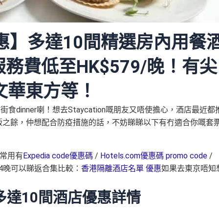
惠】多達10間精選房內用餐
連服務費低至HK$579/晚！有尖
/文華東方等！
inner喇！想去Staycation嘅朋友又唔使擔心，酒店最近都
宿同食飯之餘，仲想配合防疫措施的話，不妨睇睇以下有冇適合你嘅套
常用有
Expedia code優惠碼
/
Hotels.com優惠碼 promo code
/
4晚可以睇返合集比較：
香港隔離酒店名單 優惠
如果去東京唔知
達10間酒店優惠詳情