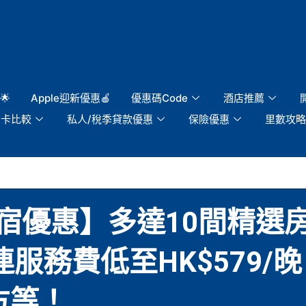
🌟
Apple迎新優惠🍎
優惠碼Code
酒店推薦
用卡比較
私人/稅季貸款優惠
保險優惠
里數攻略
宿優惠】多達10間精選
！最平連服務費低至HK$579
方等！