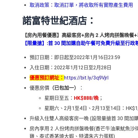
取消政策：取消訂單，將收取所有實際產生費用
諾富特世紀酒店：
【房內用餐優惠】高級客房+房內 2 人烤肉拼盤晚餐
【限量搶】:首 30 間加購自助午餐可免費升級至行政尊
預訂日期：即日起至2022年1月16日23:59
入住日期：2022年1月12日至2月28日
優惠預訂網址：
https://bit.ly/3q9Vjrl
優惠房價
（已包加一）
：
星期日至五：
HK$888/晚
；
星期六、2月1至4日、2月13至14日：HK$1,
升級入住雙人高級客房一晚 (設限量搶首 30 間加
房內享用 2 人份烤肉拼盤晚餐(香芒牛油果魷魚
雞、泰式香茅燒大蝦、特濃朱古力蛋糕)