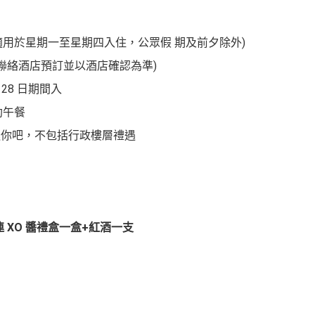
 (適用於星期一至星期四入住，公眾假 期及前夕除外)
天聯絡酒店預訂並以酒店確認為準)
月 28 日期間入
自助午餐
內迷你吧，不包括行政樓層禮遇
 XO 醬禮盒一盒+紅酒一支