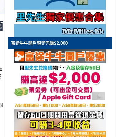
酒
富途牛牛開戶現兜兜賺$2,000
推
票
想