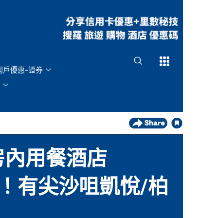
Open
Open
開戶優惠-證券
房內用餐酒店
/晚！有尖沙咀凱悅/柏