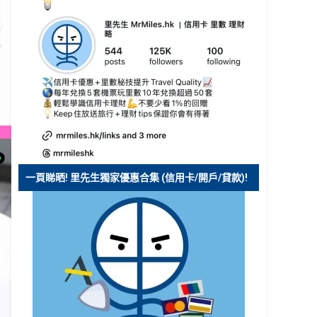
一頁睇晒! 里先生獨家優惠合集 (信用卡/開戶/貸款)!