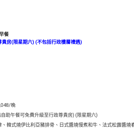
+早餐
貴房(限星期六) (不包括行政樓層禮遇)
048/晚
購自助午餐可免費升級至行政尊貴房) (限星期六)
沙律、韓式燒伊比利亞豬排骨、日式醬燒慢煮和牛、法式松露醬燒