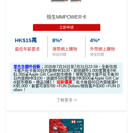
🎁
迎新禮遇
AEON CARD WAKUWAKU迎新合共享高
恒生MMPOWER卡
達HK$1,038
立即申請
HK$15萬
8%*
4%*
迎新資格：
過去12個月內未曾持有任何有效之 AEON
最低年薪要求
港幣網上購物
外幣網上購物
信用卡（包括尚未確認之信用卡）
現金回贈
現金回贈
優惠期：2026年7月10日至7月31日
里先生額外迎新：
2026年7月16日至7月31日23:59，全新信用
1. 經「AEON HK」手機App成功申請可享
卡客戶批卡後30日內簽夠HK$100，即送額外1,000里賞金/HK
$1,000🍎Apple Gift Card/超市禮券！現有信用卡客戶批卡後30
HK$200 回贈
日內簽夠HK$100，送額外500里賞金/HK$500🍎Apple Gift Car
d/超市禮券。禮品3揀1！
迎新優惠：
批卡後首60日內簽賬滿H
K$5,000，新客可享$700 +FUN Dollars/現有客戶$300 +FUN D
ollars！
優惠期：2026年7月10日至7月31日
經「AEON HK」手機App申請信用卡，並輸入
了解更多
推薦碼
「MILEWAKU」
，
成功申請及批核後，簽賬期內簽一
次可享
HK$200回贈
+
138里賞金
(包括額外迎新100里
（由2023年7月22日開始，恒生MMPOWER World Mast
賞金 + 新會員註冊38里賞金)
ercard可以
用+Fun Dollars找卡數
！）
迎新表格：
MrMiles.hk/aeon-wakuwaku-form/