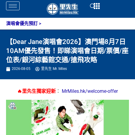
Skip
Open
Open
to
content
演唱會優先預訂
>
【Dear Jane演唱會2026】澳門場8月7日
10AM優先發售！即睇演唱會日期/票價/座
位表/銀河綜藝館交通/搶飛攻略
2026-08-05
里先生 Mr. Miles
🔥里先生獨家迎新
：
MrMiles.hk/welcome-offer