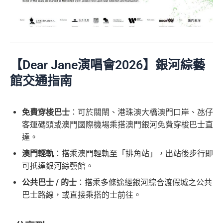
年費無得走HK$3,800，不過有里數收返，都夠去一轉
88
的話用AE Explorer就啱晒！
堂食自主餐牌食品﹐星期一至四：2-3人有6折，4-12
免責聲明：里先生努力保持信息準確。
若
任何信息與你到
東京或首爾
里
申請完填Form
MrMiles.hk/ap-form
賺多88里賞
人有75折 / 星期五至日：2-12人有75折
訪之金融機構、
服務供應商或特定產品網站有所出入，
所
首年免年費，其後每年HK$2,200(收咗打去要求免，有
CBF/DCC無積分
賞
金#❗️（由里先生派出🎯38新會員+成功批卡50額
有金融產品和服務均以他們作準，
請參閱
相關
金融機構的
得傾的)
（主卡）
美心指定中西食府惠顧晚膳堂食自主餐牌食
金
外里賞金）
網站為產品資訊的最更新版本。
本網站產品之比較結果建
品﹐星期一至四：2-3人有6折，4-12人有75折 / 星期五
AE啲卡勝在食
信用卡迎新
基本上你簽到嘅賬就當合資
#
基
於
客觀分析，
因此就算獲第三方廣告客戶贊助，我們並
至日：2-12人有75折
格簽賬，無再細分
信用卡交保險
/醫療/
廣告費
/交租果啲
【Dear Jane演唱會2026】銀河綜藝
不會特別註明。
Disclaimer: At MrMiles, we strive to keep
免責聲明：里先生努力保持信息準確。
若
任何信息與你到
唔計，所以可以放心簽。
（主卡及附屬卡）
惠顧聘珍樓、名都酒樓及名都﹐
晚
館交通指南
our information accurate and up to date. This information
訪之金融機構、
服務供應商或特定產品網站有所出入，
所
以上迎新連同基本積分合共有
高達1,440,000 AE積分
膳堂食自選主餐牌食品及飲品有7折
may be different than what you see when you visit a finan
有金融產品和服務均以他們作準，
請參閱
相關
金融機構的
#每1里賞金 ≈ HK$1，可兌換FPS轉數快回贈！詳情
MrMil
(=80,000里數) + HK$50簽賬回贈
，
獎賞由AE直接存
（主卡及附屬卡）
Mira Dining 旗下指定餐廳國金軒 (if
cial institution, service provider or specific product’s site. F
網站為產品資訊的最更新版本。
本網站產品之比較結果建
AE Explorer Card
優點
入。同埋
88里賞金#
(由里先生派出)。
現有美國運通基
es.hk/mmcredit
免費穿梭巴士
：可於關閘、港珠澳大橋澳門口岸、氹仔
c)、 翠亨邨，
晚膳堂食自選主餐牌食品及飲品7折
，及
or any discrepancy in product information, please refer to t
基
於
客觀分析，
因此就算獲第三方廣告客戶贊助，我們並
本卡會員**
：迎新高達
76萬AE
積分
(可換42,222里)+88里
客運碼頭或澳門國際機場乘搭澳門銀河免費穿梭巴士直
自選主餐牌食品外賣自取低至75折
he financial institution’s website for the most updated versi
不會特別註明。
Disclaimer: At MrMiles, we strive to keep
賞金#(由里先生派出)
迎新資格：現時持有或於申請日期
首年免年費而且
AE Explorer一年有8次機場貴賓室
免費
達。
on. All financial products and services are presented witho
our information accurate and up to date. This information
（主卡及附屬卡）
星期五係百老匯、PALACE或AMC
起計過去 12 個月內
曾持有或取消
任何由美國運通香港批
用（2026年起有條件）
澳門輕軌
：搭乘澳門輕軌至「排角站」，出站後步行即
ut warranty. Additionally, this site may be compensated thr
may be different than what you see when you visit a finan
睇戲買一送一
核的信用卡或簽賬卡（不包括美國運通白金卡/半島白金
最新已經加埋
Intervals
(小食飲品套餐) 可以去R
ough third party advertisers. However, the results of our c
可抵達銀河綜藝館。
cial institution, service provider or specific product’s site. F
卡）之基本卡會員。
全年盡享 city’super、LOG-ON 及 cookedDeli
97折
優
oots98 或 Lee Fa Yuen Express到攞份餐
omparison tools which are not marked as sponsored are a
or any discrepancy in product information, please refer to t
公共巴士 / 的士
：搭乘多條途經銀河綜合渡假城之公共
惠
lways based on objective analysis first.
留意AE Explorer可以用既Lounge唔係
AE Centu
he financial institution’s website for the most updated versi
巴士路線，或直接乘搭的士前往。
積分無限期
A
rion Lounge
而係環亞機場貴賓室
on. All financial products and services are presented witho
查看更多信用卡詳情及分析...
E
ut warranty. Additionally, this site may be compensated thr
每曆年首$120,000簽賬$6=1里
每年簽賬達HK$150,000，可獲豁免下年度HK