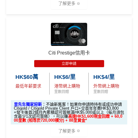
0獎賞+新會員38
里賞金
@
❗️【由里先生派出】
3.
首7日內存入HK$100,0
了解更多
450 RC
000 RC
00 RC
$100,000 (放60日) 及
額外
00 (放60日)，送額外1
✅成功批卡後首兩個月內，簽滿指定金額可以賺以下
合共所得
（相等
（相等
（相等
成功獲批信用卡，再
存款
1,000 「亞洲萬里通」
迎新里數：
於29,00
於20,00
於4,00
送額外 HK$1,000現金
🎁迎新禮遇
獎賞
里數（由Mox派出）
0里）
0里）
0里）
簽HK$5,000：賺高達10,000里數(HK$0.5=1里)
（由Mox派出）
簽HK$40,000：賺高達20,000里數(HK$2=1里)
*持卡人需於發卡後60日內完成累積簽賬滿
HK$8,000
要
↓ Download App 立即申請 ↓
簽HK$110,000：
賺高達40,000里數
(HK$2.75=1
條件 (於首3個月內
Citi Prestige信用卡
求。
不可獲享迎新
：於合資格信用卡批核日起計之過去1
迎新項目
回贈 / 獎賞
里)
做)
MrMiles.hk/mox-apply/
2個月內曾取消任何滙豐個人信用卡基本卡。 迎新條款：
立即申請
滙豐迎新條款
基本里數同埋近新里數存入時間有啲唔同，詳情睇返
渣打
🎯 第一階段：開卡必做 (登記特別優惠)
(用
里先生Mox 邀請碼賺額外$200開戶禮品🎁！
）
額外禮品申
✅
優點
Asia Miles迎新
攻略。
HK$60萬
HK$6/里
HK$4/里
請表格
→
MrMiles.hk/mox-form
最低年薪要求
港幣網上購物
外幣網上購物
1️⃣ 啟動「本地簽賬 6
額外里數將會於信用卡獲發出後5個月內加入指定的國
里數回贈
里數回贈
✅
Mox 信用卡 4 大優點
首年免年費
X 積分」優惠（每季
泰會員賬戶內。
上限 HK$15,000）
係Agoda book酒店同國泰買機票有優惠
里先生獨家迎新
：不論新舊客！如果你申請時持有或成功申請
國泰新會員登記：
MrMiles.hk/new-am
（做咗會員先申
Citigold / Citigold Private Client 戶口+交首年年費HK$3,800
2% 現金回贈 或 無上限$5: 1「亞洲萬里通」里數回贈
：只
+發卡後首2個月內累積認可簽賬滿HK$5,000或以上（每月須包
📍
登記優惠 1：
htt
增加至19種飛行常客計劃或酒店獎勵計劃，拎嚟兌換
請到渣打國泰卡）
含最少1次認可簽賬），可以賺
高達HK$1,600現金回贈 + 60,0
要於簽賬前成為
Mox+
會員，以Mox信用卡簽賬可享全港所
ps://shorturl.at/K
里數或者酒店staycation都得！
00里數 (相等於720,000積分) + 88里賞金*
B. 渣打信用卡
現有
客戶：
有消費 (包括網購、食飯)
2% 無上限回贈
。比很多傳統銀
hrl8
八達通增值及eBanking繳費都有回贈
(為下階段疊
了解更多
行卡更爽快。係非常之好的
大額簽賬信用卡
，特別係外幣
登記特別
加倍數積分