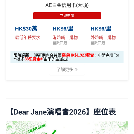
m
57,000 AE
倍迎新
：
30,000
里數
(相等於360,000
積分
) > 60,000
里
6X + 基本
AE白金信用卡(大頭)
迎新有唔同
全新美國運通基本卡會員*
：迎新高達
1,440,0
積分
(食盡每季HK$15,00
Citi新客 ＝ 過去12個月內沒有取消或持有過任何Citiba
積分
數
(相等於720,000
積分
)
3X
( HK$1
@每1里賞金 ≈ HK$1，可兌換FPS轉數快回贈！詳情
Mr
00 AE積分
(可換80,000里) +88里賞金#(由里先生派出)
迎
• 餘下 HK$5,0
0上限)
nk信用卡
(相當於 3,166
立即申請
2,000 本地
Miles.hk/mmcredit
迎新
條件及
冷河期
新資格：
現時或於申請日期起計過去 12 個月內
未曾持有
00 享基本 3X 積分
里數)
用PayMe/Alipay等電子錢包增值都計迎新，不過要留
簽賬)
✅
優點
或取消
任何由美國運通香港批核的信用卡或簽賬卡之基本
HK$30萬
HK$6/里
HK$6/里
意手續費
可以拎咗Citibank其他信用卡先再拎呢張Citi Prestige，
卡會員。
最低年薪要求
港幣網上購物
外幣網上購物
外幣簽賬 1
額外外幣簽賬 HK$1
因為拎咗其他卡可以食咗迎新先，之後先俾年費出呢
107,500 A
里數回贈
里數回贈
✅
優點
首年免年費
0.75X
0,000*10.75X 積分
張卡(如果先拎Citi Prestige再拎Citi PM，咁Citi PM會
(第
E積分
A
簽賬都可以儲會籍！合資格簽賬滿HK$500,000可賺高
無迎新)
一階段已登
(食盡每季HK$10,000上
(相當於 5,972
限時迎新：
迎新期內合共賺
高達HK$1,923獎賞
！申請完填For
m賺多
88里賞金#
(由里先生派出)
E
達100馬可孛羅會會籍積分 (以簽賬賺取，以前只能夠
里數)
記)
限)
一年可以免費用12次香港Plaza Premium Lounge (用
*38新會員+成功批卡派出50額外里賞金。每1里賞金 ≈ HK
白
用飛行嚟賺取)
嚟俾人入都得，之後可以用PayMe/AlipayHK增值當中
了解更多
$1，可兌換FPS轉數快回贈！詳情
MrMiles.hk/mmcredit
金
⭐️ 手機八達通增值獎賞 + 里先生額外賞 ⭐️
HK$2,000→
PayMe攻略
) 或→
其他可入之貴賓室清單
食肆、酒店及海外簽賬HK$4 = 1里！勁抵無上限賺里
✅
優點
卡
各迎新優惠詳情
數食飯卡！
當月月結單簽賬(包括本地海外全包)滿HK$20,000，所
🎁
迎新禮遇
迎
用基本卡或附屬卡為
有海外簽帳(包括海外網上)都變HK$3 = 1 里(
電子銀包
國泰、香港快運合資格簽賬HK$3＝1里
新
手機八達通 (iPhone /
預訂任何酒店預訂4晚免1晚*
都加埋落去睇夠唔夠HK$20,000
)
HK$50 簽
八達通增
AE白金信用卡迎新(只適用於2026年8月1日至8月31日23:
換里數免手續費
項
Apple Watch / Andro
每年肯俾年費可拎返240,000積分
值回贈
賬回贈
59前申請)：
包全家免費旅遊保險(需要用Citi PM找付機票費用，換
【Dear Jane演唱會2026】座位表
目
id) 單次增值滿 HK$6
每月簽賬積分自動兌換去AM戶口，免除
信用卡積分換
機票俾稅都得)，個旅遊保障包括埋遺失行李，旅程延
PayMe
/
支付寶HK
/
Wechat Pay
都有無上限$6=1里
00
里數
啱晒唔想煩嘅里友
首3個月內成功簽賬一次: 享
HK$300簽賬回贈
誤等，部份高危活動都無列入不受保如40米深以內潛
H
平日簽賬無上限$6=1里
一樣食到渣打信用卡優惠及Mastercard優惠
首3個月內成功簽賬滿HK$10,000: 享
HK$700簽賬回贈
水、滑雪、跳傘
申請完填 Form
MrMi
K