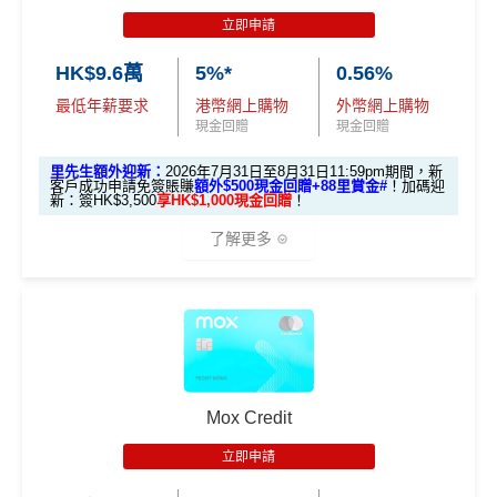
m
賺1個里程段+
里賞金
❗️（由里先生派出🎯38新會員額
aPvoCRjPBh9
基本迎新：
Apple Pay及Google Pay
簽賬
可享
高達10%回贈
，最高
立即申請
外里賞金#）
達
HK$500
回贈！
推廣期：2026年1月1日至12月31日
HK$9.6萬
5%*
0.56%
#每1里賞金 ≈ HK$1，可兌換FPS轉數快回贈！詳情
MrMil
以上加埋，迎新期內合共可享高達
HK$1,038
。
迎新優惠：批卡後60日內累積簽賬滿HK$5,000，新客
es.hk/mmcredit
全新信用卡客戶基本迎新
：
最低年薪要求
港幣網上購物
外幣網上購物
立即下載「AEON HK」手機App並輸入：
戶即可享
$700
+FUN Dollars
！
現金回贈
現金回贈
MrMiles.hk/aeon-apply
累積合資格簽賬滿HK$5,800 ：
迎舊優惠：現有恒生卡客戶都有
$300 +FUN Dollars
！
里先生額外迎新：
2026年7月31日至8月31日11:59pm期間，新
基本迎新賺
$300
「獎賞錢」
全日制大學/大專學生於批卡後首60日內累積簽賬滿HK
客戶成功申請免簽賬賺
額外$500現金回贈+88里賞金#
！
加碼迎
新：簽HK$3,500
享HK$1,000現金回贈
！
$2,000都有迎新優惠！
啟動新卡後再成功申請「現金套現」分期計劃，獲批
MILEWAKU
里先生推薦碼：
複製
了解更多
金額達港幣20,000元或以上，並選擇12個月或以上還
海外外幣簽賬可享高達
6% +FUN Dollars回贈
、網上零
款期，享
$200
「獎賞錢」（相等於2,000里）
售簽賬可享高達
5% +FUN Dollars回贈
、自選簽賬類別
📝
填Form賺額外138里賞金#/Apple Gift C
簽賬可享高達
1% +FUN Dollars回贈
，每月額外回贈上
加總以上，迎新合共賺
高達$500
「獎賞錢」(相等於5,0
🎁迎新禮遇
ard/超市禮券
：
MrMiles.hk/aeon-wakuwa
限$500 +FUN Dollars！^
00里數)
ku-form/
渣打Smart 卡迎新｜賺高達
HK$1,500
獎賞
✅
優點
#每1里賞金 ≈ HK$1，可兌換FPS轉數快回贈！詳情：
Mr
不可獲享迎新
：於合資格信用卡批核日起計之過去12個月
+88里賞金#
Miles.hk/mmcredit/
內曾取消任何滙豐個人信用卡基本卡。 迎新條款：
滙豐迎
Mox Credit
新條款
永久免年費
里先生額外迎新：
2026年7月31日至8月31日11:59pm
✅
優點
立即申請
入息要求親民，
學生都申請得！
期間
，新客戶經里先生成功申請賺
額外HK$500簽賬回