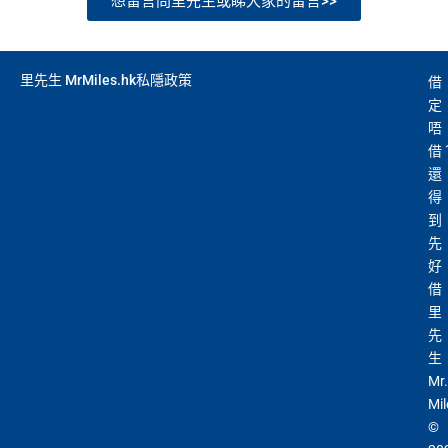
想留言問里先生或睇大家的留言>>
送1張無限次入全球airport VIP lounge既Priority Pass
俾你，最新Policy仲打以拎嚟帶多1個guest入
Amex Platinum Travel Service -
Fine Hotels & Resorts
里先生 MrMiles.hk私隱政策
(FHR)
識玩又夠運嘅住品牌酒店平過官網不但止仲有
借
定
得upgrade套房，免費早餐，Late check out等等benefit
唔
s
借
可以轉積分為多個飛行里數或酒店積分計劃，包括Asi
還
a Miles/ Avios/ KrisFlyer/
Marriott Bonvoy
/
Hilton Hono
得
rs Points
等等
到
AE緊急家居及汽車支援服務
先
好
酒店Elite會籍，Hilton金卡入住送早餐
借
美心美膳會2-3人星期一至四食有六折
里
睇戲折扣
：
星期五係百老匯、PALACE或AMC睇戲買
先
生
一送一或其他日子享有8折優惠
Mr.
AE購物保障：延長一年保障
Mil
高達HK$9,000奢華酒店回贈
©