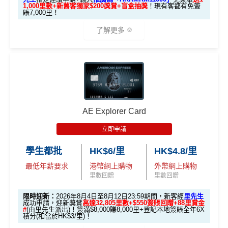
1,000里數+新舊客獨家$200獎賞+盲盒抽獎
！現有客都有免簽
加碼至2%有每半年上限HK$8萬
，夠數可停，轉玩返
迎新
$1,000
現金
「亞洲萬里通」里數
賬7,000里！
#每1里賞金 ≈ HK$1，可兌換FPS轉數快回贈！詳情
MrMil
渣打Simply Cash
獎賞
es.hk/mmcredit
了解更多
收1% CBF手續費
2.
電子錢包直接增值無得玩
里先
現有客
🎁迎新禮遇
E-banking同自動轉賬都無回贈
全新客
全新客
生額
滙豐EveryMile卡
戶簽
戶簽$2.
戶簽$8,
外獎
無得儲里數
A. 渣打信用卡
全新
客戶迎新
迎新優惠
$8,000
5萬*
000*
賞
*
（要
查看更多信用卡詳情及分析...
AE Explorer Card
優惠期：2026年8月4日至2026年8月31日
填表
簽夠HK$4,000賺額外
簽夠HK$10,000賺額外
HSBC EveryMile
$1,250
$800 R
$200 R
→
M
HK$200禮品
HK$200禮品
立即申請
✅經里先生指定連結+輸入里先生推廣碼「HKRMRM1
卡基本迎新
RC
C
C
rMil
1000」
申請渣打國泰Mastercard：
MrMiles.hk/cathay-
學生都批
HK$6/里
HK$4.8/里
es.h
card-apply
，成功批卡後，新客免簽賬先送
11,000里數
「現金套現」 分
k/m
最低年薪要求
港幣網上購物
外幣網上購物
❗️
期計劃優惠 （≥H
$200 R
$200 R
里數回贈
里數回贈
ox-f
不適用
K$20,000，12個
C
C
or
HKRMRM11000
里先生推廣碼：
複製
限時迎新：
2026年8月4日至8月12日23:59期間，新客經
里先生
月或以上還款期）
m
）
成功申請，迎新獎賞
高達32,805里數+$550簽賬回贈+88里賞金
#
(由里先生派出)！簽滿$8,000賺8,000里+登記本地簽賬全年6X
積分(相當於HK$3/里)！
✅申請完填
MrMiles.hk/cathay-card-form
賺多
HK$20
高達$1,
高達$1,
高達$2
開戶首7日內存入HK