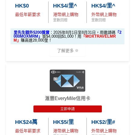
$100,000 (放60日) 及
HK$0
HK$4/里^
HK$4/里^
金額將於客戶之新卡已入賬金額達到指定合資格零售
#每1里賞金 ≈ HK$1，可兌換FPS轉數快回贈！詳情
MrMil
額外
00 (放60日)，送額外1
成功獲批信用卡，再
購物交易要求後2個月內，以現金回贈方式存入合資格
es.hk/mmcredit
全新信用卡客戶基本迎新
：
存款
1,000 「亞洲萬里通」
最低年薪要求
港幣網上購物
外幣網上購物
送額外 HK$1,000現金
客戶之安信信用卡賬戶內。
里數回贈
里數回贈
獎賞
里數（由Mox派出）
（由Mox派出）
累積合資格簽賬滿HK$5,800 ：
安信EarnMore 2026新條款
里先生額外$200獎賞
：2026年8月1日至8月31日，用邀請碼
「2
基本迎新賺
$300
「獎賞錢」
000MOXMRM」
簽$4,000回$1,000！用
「MOXTRAVELMR
M」
賺高達28,000里！
↓ Download App 立即申請 ↓
啟動新卡後再成功申請「現金套現」分期計劃，獲批
安信啱啱出咗2026年新條款，有以下幾大重點：
了解更多
金額達港幣20,000元或以上，並選擇12個月或以上還
MrMiles.hk/mox-apply/
2026年加碼2%上限變做每半年咁計，每半年上限為H
款期，享
$200
「獎賞錢」（相等於2,000里）
K$8萬。相對2025年嘅全年上限HK$15萬總數係多
(用
里先生Mox 邀請碼賺額外$200開戶禮品🎁！
）
額外禮品申
加總以上，迎新合共賺
高達$500
「獎賞錢」(相等於5,0
🎁開戶迎新
咗，但係就無得一筆過咁打爆個大額cap。
請表格
→
MrMiles.hk/mox-form
00里數)
EarnMORE卡
八達通自動增值
得返0.4%回贈，但係手
2026 Mox 里先生獨家優惠懶人包 (邀請碼二
✅
Mox 信用卡 4 大優點
不可獲享迎新
：於合資格信用卡批核日起計之過去12個月
動增值八達通(即係用Apple Pay、Google Pay增值落
揀一)
內曾取消任何滙豐個人信用卡基本卡。 迎新條款：
滙豐迎
手機八達通)依然有2%回贈
滙豐EveryMile信用卡
新條款
2% 現金回贈 或 無上限$5: 1「亞洲萬里通」里數回贈
：只
2026年條款highlight咗透過電子錢包繳費得返1%回
立即申請
✅
優點
要於簽賬前成為
Mox+
會員，以Mox信用卡簽賬可享全港所
贈，用
WeChat Pay
交稅或繳費實測得1%，扣返1%手
優惠
選項 1：現兜兜賺現金
選項 2：里數達人必選
有消費 (包括網購、食飯)
2% 無上限回贈
。比很多傳統銀
續費只係打返個和。但係用實測用
AlipayHK
暫時仲食
選項
回贈
HK$24萬
HK$5/里
HK$2/里#
行卡更爽快。係非常之好的
大額簽賬信用卡
，特別係外幣
到2%。如果2026年之後仲有稅/其他費用要交，可以睇
永久免年費
最低年薪要求
港幣網上購物
外幣網上購物
簽賬揀儲里數。
返
信用卡繳費
/
信用卡交稅優惠