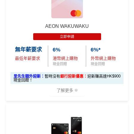
AEON WAKUWAKU
立即申請
無年薪要求
6%
6%*
最低年薪要求
港幣網上購物
外幣網上購物
現金回贈
現金回贈
里先生額外迎新：
暫時沒有
銀行迎新優惠：
迎新賺高達HK$900
現金回贈！
了解更多
AEON WAKUWAKU主打網購6%回贈🤩，算係市面上網
購卡回贈率最有競爭力嘅卡之一。呢張卡喺日本簽賬仲有
3%回贈🇯🇵！對鐘意去日本旅行嘅你嚟講，絕對係慳錢
好幫手！詳情睇返：
AEON WAKUWAKU信用卡