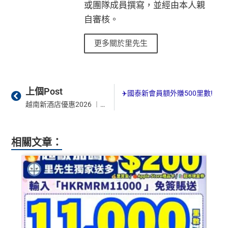
或團隊成員撰寫，並經由本人親
以AE Explorer卡訂機票）
積
首6個月內
累積簽賬滿HK$6萬有
32萬積分
於
第
自審核。
分
15至17個月
期間，進行一次任何金額的合資格
網上購物安全保證
：以
AE Explorer卡簽賬可享退貨保
簽
簽賬再有額外
32萬積分
本地簽賬2X積分，簽賬
證、 45日購物保障、延長保養服務及價格保障
更多關於里先生
賬
HK$60,000再有額外
12萬積分
申請連結
：
MrMil
全球
24
小時提供協助
：透過「運通財」服務於世界各
迎
es.hk/ae-charge-apply/
地提取現金、超過2,200間美國運通旅遊辦事處提供之
新
專有服務
Prev
Ne
批卡特快，5-10個工作天
上個Post
務再賺800里數，總共高達1,200里數✈️國泰新會員額外賺500里數!
越南新酒店優惠2026 ︱10間越南全新開幕住宿推薦！富國島/峴港/芽莊無邊際泳池高CP值之選！
沒有
海外簽賬DCC協議
，海外實地簽賬唔洗怕中咗DC
88
C陷阱
里
申請完填Form
MrMiles.hk/ap-form
賺多88里賞
賞
金#❗️（由里先生派出🎯38新會員+成功批卡50額
一連串
American Express信用卡消費優惠
相關文章：
金
外里賞金）
#
查看更多信用卡詳情及分析...
以上加總，迎新有
76
0,000 AE積分(相等於42,222里數)+H
K$50簽賬回贈
，獎賞由AE直接存入。同埋有
88里賞金#
(由里先生派出)， 獎賞將於
簽賬後16星期或以內
存入卡會
員之基本卡的美國運通積分計劃戶口內。