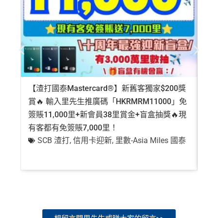
新客戶立即申請
：
MrMiles.hk/ae-charge-
application/
現有客戶立即申請
：
MrMiles.hk/ae-charg
e-apply/
（記得揀返想要嘅迎新連結申請，一經申請無得更改。如
果用
iPhone/Mac的話會可能有Adblock
，建議你改返啲S
etting再申請：
MrMiles.hk/adblock/
）
【渣打國泰Mastercard®】新舊客獨家$200獎
AE
#
每1里賞金 ≈ HK$1，可兌換FPS轉數快回贈！詳情
MrMi
賞🔥 輸入里先生推廣碼「HKRMRM11000」免
登記
✅
優點
les.hk/mmcredit
簽賬11,000里+新會員38里賞金+盲盒抽獎🔥現
萬高
有客都有免簽賬7,000里！
有
HK$9,500年費已經包晒
AE Explorer
年費
SCB 渣打
,
信用卡迎新
,
里數-Asia Miles 國泰
+
可以無限次入全球
AE Lounge
(The Centurion Lounge)
及
免費帶多1個同伴入
，除香港機場外其他The Centuri
on Lounges位於美國
全年全家旅遊保險！
免費申請2張附屬卡