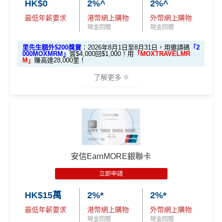
HK$0
2%^
2%^
網購及指定商戶、網上娛樂及網上服飾
簽賬可享高達
贈
，獎賞由渣打提供。
永久免年費
8% +FUN Dollars
最低年薪要求
港幣網上購物
外幣網上購物
信用卡基本迎新：全新渣打信用卡客戶批卡後首1個月
現金回贈
現金回贈
簡化回贈方式，無需登記，無最低簽賬要求，網上簽
其他網購享高達
5% +FUN Dollars
簽賬滿HK$3,500就有
HK$1,000簽賬回贈【渣打加碼
賬4%回贈！指定商戶 8% 回贈！
🔥】
外幣簽賬享高達
4% +FUN Dollars
里先生額外$200獎賞
：2026年8月1日至8月31日，用邀請碼
「2
000MOXMRM」
簽$4,000回$1,000！用
「MOXTRAVELMR
夠彈性，以
「獎賞錢」RC
形式存入，可以配合HSBC
申請完填Form
MrMiles.hk/smart-card-form
賺多
88里
M」
賺高達28,000里！
Reward+ App「賞付款」功能抵扣簽賬交易，亦可以
❎
缺點
賞金#
（由里先生派出🎯38新會員+成功批卡50額外里
了解更多
直接轉換為里數或喺
e-Shop
換禮品／coupon
賞金）
無得換里數
每月結單週期首HK$10,000網上繳費有0.4%回贈，市
加總以上，迎新可賺
HK$1,500現金回贈+88里賞金#！
面上絕大部份銀行已沒有相關回贈
贊助內容
🎁開戶迎新
積分每年續期月計有效期24個月
#38新會員+成功批卡派出50額外里賞金。每1里賞金 ≈ HK
直接
轉換「獎賞錢」至里數戶口
免手續費
日常簽賬回贈0.4%，唔算太吸引
2026 Mox 里先生獨家優惠懶人包 (邀請碼二
✅
優點
$1，可兌換FPS轉數快回贈！詳情
MrMiles.hk/mmcredit
❎
缺點
揀一)
指定商戶5%簽賬回贈同基本簽賬都增加咗簽賬門檻，但
^「恒生MMPOWER World Mastercard 5% +FUN Dollar
簽得夠HK$15,000的話基本回贈上到1.2%：
安信EarnMORE銀聯卡
s」受有關條款及細則約束，詳情請瀏覽
www.hangseng.c
網上(海外及本地)簽賬
6%
回贈
，跑贏市面上其他卡👍
om/content/dam/hase/rwd/personal/cards/pdfs/everyday_
獎賞錢有效期於簽賬後最多2年，最少1年(按簽賬年度
立即申請
每月簽賬滿HK$4,000(一定要簽足先有)：
指定商戶
5%
日本簽賬亦有
3%回贈
tnc_cn.pdf
優惠
選項 1：現兜兜賺現金
優惠受條款及細則約束，詳情請瀏覽恒生官網
計算)
現金回贈
+
其他合資格簽賬無上限
0.56%簽賬回贈
選項 2：里數達人必選
永久免年費
選項
回贈
HK$15萬
2%*
2%*
查看更多信用卡詳情及分析...
每月簽夠HK$15,000或以上：
指定商戶
5%現金回贈
+其
無年薪要求，學生主婦都申請得
最低年薪要求
港幣網上購物
外幣網上購物
查看更多信用卡詳情及分析...
他合資格簽賬無上限
1.2%簽賬回贈
里先
現金回贈
現金回贈