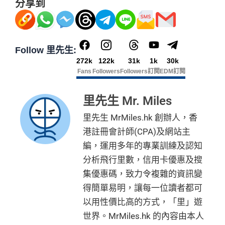
白
分享到
ough third party advertisers. However, the results of our c
$2,200之基本卡會籍年費，亦可繼續使用首2張
❎
缺點
金
omparison tools which are not marked as sponsored are a
附屬卡而無須繳付年費
卡
現有客戶迎新優惠詳情
lways based on objective analysis first.
AE
積分無限期
，AE積分可兌換至10間航空公司夥伴之
迎
年費要$2,200，即使有
AE白金卡
都不能免年費
查看更多信用卡詳情及分析...
飛行里數（
行政費亦將全免
）：Asia Miles, Avios、E
新
Follow 里先生:
mirates、Finnair及KrisFlyer等里數計劃都有份：18,00
海外簽賬手續費小貴，有2%收費(其他卡做緊1至1.9
272k
122k
31k
1k
30k
項
0運通積分= 1,000里→
AE積分兌換里數
5%)
Fans
Followers
Followers
訂閱
EDM訂閱
目
全年積分獎賞
：靈活運用美國運通積分兌換現金券／P
轉換成飛行里數手續費每次$400
ay with Points / 憑分繳費、Travel with Points憑分預訂
里先生 Mr. Miles
H
行程（2024年9月30日前：150AE 積分兌換至HK
K
查看更多信用卡詳情及分析...
里先生 MrMiles.hk 創辦人，香
$1）、酒店積分（
Marriott Bonvoy積分
或是
Hilton Hon
$5
首3個月內
用基本卡或附屬卡為手機八達通包括
港註冊會計師(CPA)及網站主
ors積分
）、生活家品等
0
iPhone、Apple Watch或Android手機，單次增
編，運用多年的專業訓練及認知
簽
（
主卡及附屬卡
）
可以憑卡進入香港機場
Plaza Premi
值淨HK$600
分析飛行里數，信用卡優惠及搜
賬
um Lounge
貴賓候機室，每曆年上限合共
8次
。了解更
回
集優惠碼，致力令複雜的資訊變
多：
AE Explorer lounge 貴賓室
贈
得簡單易明，讓每一位讀者都可
全年電影優惠
：專享香港百老匯院線4DX、3D、2D及
以用性價比高的方式，「里」遊
IMAX 電影正價戲票9折優惠
76
世界。MrMiles.hk 的內容由本人
免費旅遊保障
：旅遊意外保障金額高達HK$350萬（需
萬