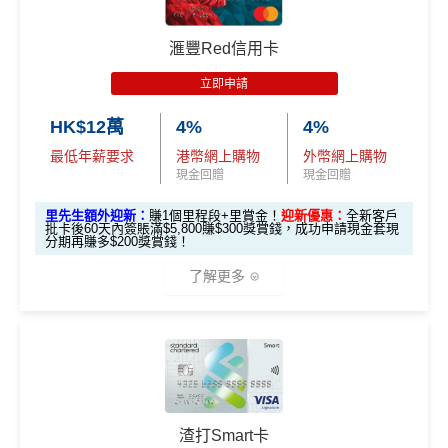
🎁
迎新禮遇
2. 指定類別簽賬可享高達HK$200回贈
限時加碼迎新：
滙豐Red信用卡
合資格客戶於發卡後首60天內於以下四大類別簽賬，
立即申請
推廣期：2026年7月16日至7月31日23:59
每個類別可享HK$50回贈
，最高達
HK$200
回贈
經里先生申請恒生MMPOWER World Mastercard
HK$12萬
4%
4%
指定類別包括：
全新信用卡客戶*批卡後30日內簽夠HK$100，
最低年薪要求
港幣網上購物
外幣網上購物
「八達通自動增值」服務
送額外1,000里賞金/HK$1,000🍎Apple Gift Car
現金回贈
現金回贈
透過Rentsmart、Reap 或Keychain Pay平台繳
d/超市禮券 (3揀1)
里先生額外迎新：
賺1個里程段+里賞金！
迎新優惠：
全新客戶
交租金
現有信用卡客戶批卡後30日內簽夠HK$100，送
批卡後60天內簽賬滿$5,800賺$300獎賞錢，成功申請現金套現
分期再賺多$200獎賞錢！
於商戶設定每月自動轉賬，並完成一次自動轉
額外500里賞金/HK$500🍎Apple Gift Card/超
賬交易
了解更多
市禮券(3揀1)
於App Store或Google Play作任何單一簽賬消費
立即申請！
→
MrMiles.hk/mpower-apply
📝迎新表格：
MrMiles.hk/mpower-form
🎁
迎新禮遇
3. Apple Pay及Google Pay簽賬享高達1
0%回贈，高達HK$500回贈
申請後記得盡快填form先有額外獎賞㗎！
滙豐 Red Card申請網址
：
MrMiles.hk/hsbc-red-apply
*每1
里賞金
≈ HK$1，可兌換FPS轉數快回贈！
***2026年
合資格客戶於發卡後首60天內憑卡簽賬消費或成功辦
里先生加碼：
申請完填Form
MrMiles.hk/hsbc-red-for
渣打Smart卡
4月17日或之前申請，填表呢邊
：
https://forms.gle/rPueeq
理信用卡免息分期計劃滿HK$8,000或以上，當中透過