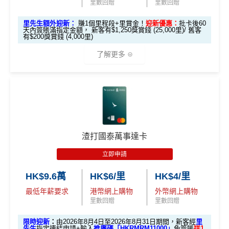
里先
里數回贈
里數回贈
簡化回贈方式，無需登記，無最低簽賬要求，網上簽
超市神卡 3%
：在全港超市 (惠康、百佳、一田、HKTVmal
生邀
安信EarnMore銀聯卡嘅外幣交易繼續會收
1%CBF手續
M
賬4%回贈！指定商戶 8% 回贈！
里先生額外迎新：
賺1個里程段+里賞金！
迎新優惠：
批卡後60
2
O
l 等) 簽賬，無條件享
3% 現金回贈
。
請碼
費
天內簽賬滿指定金額， 新客有$1,250獎賞錢 (25,000里)/ 舊客
夠彈性，以
「獎賞錢」RC
形式存入，可以配合HSBC
0
X
有$200獎賞錢 (4,000里)
（2
外幣神卡免1.95%手續費
：只要揀儲「亞洲萬里通」里
Reward+ App「賞付款」功能抵扣簽賬交易，亦可以
0
T
EarnMORE加碼2%現金回贈條款：
按此
026
0
R
了解更多
數，所有
外幣手續費及CBF
都免！
直接轉換為里數或喺
e-Shop
換禮品／coupon
✅
優點
年8
邀請
邀請
M
A
複
複
介面體驗 (UX)
：App 介面極度流暢，即時顯示回贈，比起
每月結單週期首HK$10,000網上繳費有0.4%回贈，市
製
製
O
V
月1
碼：
碼：
傳統銀行 App 好用得多。詳情可參考
Mox 活期存款利息
X
E
面上絕大部份銀行已沒有相關回贈
日至
*本地交通出行簽賬、本地咖啡店及輕便美食簽賬及網上
本地港幣簽賬
統一
現金回贈2%
M
L
攻略
。
8月
娛樂平台簽賬高達2.5%回贈，詳情睇返
HSBC EveryMile
直接
轉換「獎賞錢」至里數戶口
免手續費
R
M
綁定電子錢包繳費都有回贈！2%
31
M
R
信用卡
分析
❎
缺點
查看更多信用卡詳情及分析...
M
八達通自動增值都有回贈！0.4%
日期
🎁
迎新禮遇
渣打國泰萬事達卡
間）
唔洗煩，所有本地簽賬統一2%啱晒唔儲里數又唔追優
滙豐EveryMile信用卡迎新
惠嘅朋友
獎賞錢有效期於簽賬後最多2年，最少1年(按簽賬年度
立即申請
想儲「亞洲萬里通」
計算)
滙豐 EveryMile信用卡申請網址
：
MrMiles.hk/hsbc-mile-a
海外簽賬都有回贈2%
適合
鍾意直接賺 Cash / 最
里數換免費機票去旅
HK$9.6萬
HK$6/里
HK$4/里
pply
對象
近有大額簽賬
門檻低，學生卡都做到2%回贈！
行嘅朋友
最低年薪要求
港幣網上購物
外幣網上購物
查看更多信用卡詳情及分析...
里先生加碼：
申請完填Form
MrMiles.hk/hsbc-em-for
里數回贈
里數回贈
❎
缺點
1. M
m
賺1個里程段+
里賞金
❗️（由里先生派出🎯38新會員額
限時迎新
：
由2026年8月4日至2026年8月31日期間，新客經
里
ox
簽HK$4,000回額外
HK
簽HK$10,000賺17,000
外里賞金#）
先生
指定連結申請+輸入
推廣碼「HKRMRM11000」
免簽賬
送1