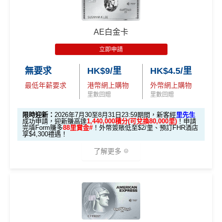
96,000 AE
累積本地簽賬滿 HK
🧳 國泰 x Samsonite 20吋限量版行李箱；
本地迎新
積分
優惠期：2026年7月1日至9月30日
$8,000（須以港幣結
30,000里數
🍽️ LUBUDS 3個月會籍及價值HK$1,000現金券；
獎賞
(相當於 5,333
算）
批卡限期：2026年10月31日
不論新舊客，成功申請及交首年年費
(相等於360,0
AE白金卡
里數)
💰 不同里數獎賞，
保證最少帶走2,000里
！
00積分)
立即申請:
MrMiles.hk/citi-pm-apply
立即申請
本地簽賬
「盲盒」推廣期：2026年7月31日至9月20日 抽獎詳情：
48,000 AE
申請完填Form賺多88里賞金*:
MrMiles.hk/citi-pm
30,000里數
無要求
HK$9/里
HK$4.5/里
6X 積分
上述 HK$8,000 本地
www.sc.com/hk/cxluckydrawr3
條款細則：
https://av.sc.c
積分
申請時有 Citigold / Citigold Private Cl
-form
(相等於360,0
簽賬*6X 積分
om/hk/content/docs/hk-cc-cx-luckydraw-r3-tnc.pdf
(第一階段已
最低年薪要求
港幣網上購物
外幣網上購物
ient 戶口
(相當於 2,667
Citi新客發卡後首2個月內累積認可簽賬滿HK$5,000或
00積分)
申請連結：
MrMiles.hk/cathay-card-appl
里數回贈
里數回贈
里數)
登記)
以上（每月最少簽一次）可獲取
HK$1,600現金回贈
y
限時迎新：
2026年7月30至8月31日23:59期間，新客經
里先生
發卡後首2個月內累積認可簽賬滿HK
學生信用卡
：
首3個月內累積認可簽賬滿HK$1,000或
🎯 第三階段：額外迎新簽賬獎賞 (累積簽滿 HK$30,0
成功申請，迎新賺高達
1,440,000積分(可兌換80,000里)
！申請
HK$1,600現
$5,000或以上（每月須包含最少1次
完填Form賺多
88里賞金#
！外幣簽賬低至$2/里、預訂FHR酒店
(全新信用卡客戶*經
里先生
指定連結申請+
輸入推廣碼「H
以上，賺
HK$300現金回贈
00 - 包括 HK$12,000 本地 + HK$10,000 外幣)
金回贈
享$4,300禮遇！
認可簽賬）
KRMRM11000」
免簽賬送多HK$200獎賞+里先生派出38
*38新會員+成功批卡派出50額外里賞金。每1里賞金 ≈ HK
了解更多
新會員里賞金@+11,000里數
❗️
舊客免簽賬加碼送7,000里❗️
282,000 A
累積總簽賬滿 HK$3
$1，可兌換FPS轉數快回贈！詳情
MrMiles.hk/mmcredit
如果用
iPhone/Mac的話會有Adblock
，請你改返啲Settin
額外迎新
Citi Prestige Card 迎新得分及同時所得基本積
E積分
0,000（包括合資格
Citi PremierMiles信用卡迎新條件及
冷河
g再申請：
MrMiles.hk/adblock/
)
分
獎賞
(相當於 15,66
🎁
迎新禮遇 AE白金卡里先生優惠
本地及海外簽賬）
期
7 里數)
申請完填Form賺多HK$200獎賞+新會員38
如果唔怕麻煩其實應該開咗個 Citigold / Citigold Private
獎賞於完成簽賬條件後5個曆月內自動存入至認可信用
優惠期：
2026年7月30日至8月31日23:59期間
，年費HK
里賞金@：
MrMiles.hk/cathay-card-for
Client 戶口先申請Citi Prestige，比冇戶口嘅人
賺多一
本地簽賬
卡戶口
$9,500，無得傾必需俾，留意
新客
及
現有
AE信用卡
之客戶
• 首 HK$7,000 享 6X