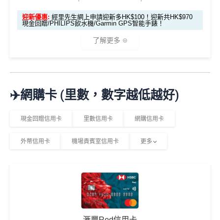
回贈以WAKU COIN發放，儲夠$1,800/$4,500可享額
生邀
M
外獎賞
❎優點
迎新優惠:
經里先生網上申請迎新多HK$100！迎新共HK$970
2
O
請碼
現金回贈/PHILIPS飲水機/Garmin GPS智能手錶！
0
X
（2
❎
缺點
0
T
了解更多
SC PAY
先轉數後找數：經 FPS轉數俾親友或繳交日常
026
0
R
使費，每曆月首HK$40,000手續費全免再延長到2026
年8
邀請
邀請
M
A
複
複
每月現金回贈上限HK$300，簽賬前需要計一計數先
製
製
O
V
年7月31日，兼享長達56日免息期
月1
碼：
碼：
*
2%有每半年上限HK$8萬
，記得唔係無上限架！
X
E
日常簽賬只得0.5%現金回贈
日至
而3個月免息分期繼續無次數限制，做幾多次HK$500
M
L
🎁
迎新禮遇
8月
✈️網購卡 (里數，數字越低越好)
R
M
以上旅行及其他零售簽賬都可以，只要喺SC Mobile A
AEON WAKUWAKU其他優惠
31
M
R
pp或者online banking選3個月分期就可以即時分期呀！
M
優惠期：即日起至2026年6月30日
日期
現金回贈信用卡
里數信用卡
網購信用卡
指定商戶簽賬高達
5%
簽賬回贈(回贈上限HK$3,000，
間）
AEON感謝日95折優惠：每月2號及20號及其他指定日
經網上申請先賺
HK$100現金回贈
簽HK$60,000先到頂)
子於AEON簽賬購物可享
95折
優惠
外幣信用卡
機場貴賓室信用卡
更多
完成簽賬要求再賺以下其中一項迎新：
不設外幣交易費、現金透支服務費
想儲「亞洲萬里通」
於AEON購物可享「AEON 會員價」優惠
適合
鍾意直接賺 Cash / 最
里數換免費機票去旅
年薪要求只需HK$96,000，學生、主婦都申請得！
對象
近有大額簽賬
憑AEON CARD WAKUWAKU 簽賬可享
免息分期
行嘅朋友
迎新簽賬要求
迎新優惠
❎缺點
查看更多信用卡詳情及分析...
1. M
PHILIPS RO 純淨飲水機 (A
ox
簽HK$4,000回額外
HK
簽HK$10,000賺17,000
5%指定商戶簽賬
上限為全年HK$60,000
，
回贈上限HK
DD6901)
發卡後頭90日內
滙豐Red信用卡