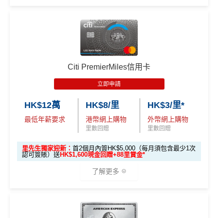
2️⃣ 啟動「
外幣簽賬 1
HSBC信用卡優惠
夠多夠密
簽賬揀儲里數。
推廣
渣打信用卡現有客戶**一定要
經里先生指定連結+輸入
作準備)
0.75X 積分
」優惠
滙豐EveryMile信用卡仲送埋每年
HSBC免費旅遊保險
超市神卡 3%
：在全港超市 (惠康、百佳、一田、HKTVmal
🎁
迎新禮遇
里先生推廣碼「HKRMRM11000」
申請渣打國泰Mast
（每季上限 HK$10,0
l 等) 簽賬，無條件享
3% 現金回贈
。
ercard：
MrMiles.hk/cathay-card-apply
免費機場貴賓室
+
機場酒吧Intervals
俾你玩
00）
高達60,000迎新里數
外幣神卡免1.95%手續費
：只要揀儲「亞洲萬里通」里
✅免簽賬迎新：
開卡
加碼
送7,000里數！
📍
登記優惠 2：
htt
❎
缺點
數，所有
外幣手續費及CBF
都免！
優惠期：
2026年7月1日至9月30日
ps://shorturl.at/Y
✅申請完填
MrMiles.hk/cathay-card-form
賺多
HK$20
Citi PremierMiles信用卡
介面體驗 (UX)
：App 介面極度流暢，即時顯示回贈，比起
NQXl
0獎賞+新會員38
里賞金
@
❗️【由里先生派出】
立即申請:
MrMiles.hk/citi-apply
無得開附屬卡
立即申請
傳統銀行 App 好用得多。詳情可參考
Mox 活期存款利息
申請完填Form賺多88里賞金*
MrMiles.hk/citi-pre
C. 《超級10周年限定版》盲盒：
攻略
。
🎯 第二階段：本地迎新簽賬獎賞 (累積簽滿 HK$8,00
HK$12萬
HK$8/里
HK$3/里*
stige-form
查看更多信用卡詳情及分析...
0 本地簽賬)
🎁不論全新信用卡客戶*定現有信用卡客戶**推廣期內成功
最低年薪要求
港幣網上購物
外幣網上購物
不論新舊客！如果你申請時持有或成功申請Citigold / C
查看更多信用卡詳情及分析...
申請渣打國泰Mastercard後，即可自動參加盲盒抽獎，並
里數回贈
里數回贈
itigold Private Client 戶口+交首年年費HK$3,800，先賺
【🔥限時
於10月11日或之前獲批卡更保證100%有獎！盲盒獎賞超
60,000里數 (相等於720,000積分)
，換到
雙人日本來回
加碼🔥】
里先生獨家迎新：
首2個月內簽HK$5,000（每月須包含最少1次
豐富，有過萬份獎品、 合共3,000萬里數等你抽：
認可簽賬）送
HK$1,600現金回贈+88里賞金*
經濟艙機票
！
另外，
發卡後首2個月內累積認可簽賬
HK$500 簽
首次簽賬
完成任何金額之首次
滿HK$5,000或以上（每月須包含最少1次認可簽
了解更多
簽賬
✈️ 1,000,000里數大獎 (夠換4張歐洲商務艙 及 4張日本
賬回贈
(8月4日至
賬），可以賺
高達H
K$1,600
現金回贈
！
商務艙來回機票^^)；
8月12日期
間)
🍎 超過HK$200萬Apple Gift Card (面值 HK$10,000/ H
🎁
迎新禮遇
K$5,000/ HK$2,000)；
條件
里數獎賞