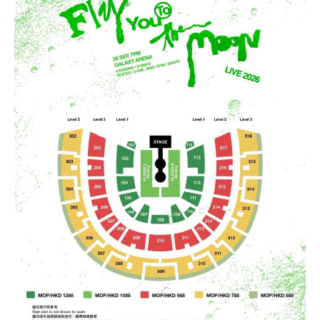
年資獎賞高達30%
基本卡批核後首3個月內每HK$1=5美國運通積分，可
港元支付海外商戶(如Apple Music)無1% CBF手續費
里先生額
les.hk/exp-form
88 里賞金#
$5
(含
❎
缺點
首3個月內
用基本卡或附屬卡為手機八達通包括
有送Priority Pass可以無限次入
機場Lounge
賺取
高達240,000積分
，（以
Amex Travel換機票酒店
(但無積分)
外賞
0
38 新會員 + 成功批卡 5
(由里先生派出)
iPhone、Apple Watch或Android手機，單次增
(ATO)
或以Pay with points max每260＝$1^可換HK$9
免費旅遊保險，另外仲有購物保障及網絡購物綜合保
簽
0 額外里賞金)
可以玩到Avios！
值淨HK$600
網上ebanking繳費無積分
23，換酒店分/里數或禮品價值會更高！）如果有大額
賬
港元支付海外商戶(如Expedia)無1%
CBF手續費
但都
Avios有
Household account
可以全家一齊儲共用里數
簽賬如醫院或保險，用呢個offer都抵！
回
590,500
無積分
查看更多信用卡詳情及分析...
可以玩到酒店積分計劃！
贈
申請完填Form
MrMiles.hk/pc-form
賺
多
88里賞金#
AE積分
(可
可以玩到酒店積分計劃！
完成所有條件 (總簽賬
Citibank積分
無限期
❗️
（由里先生派出🎯38新會員+成功批卡50額外里賞
兌換 32,805
💰迎新總
HK$30,000：包括
Citibank積分
無限期
14
金）
里數)
訂酒店有得用Citi獨家code：
Expedia 酒店折扣代碼
//
A
計
HK$20,000 本地 +
4
兌換里數酒店積分免手續費
goda 酒店折扣代碼
加總以上，迎新合共高達
HK$1,923
獎賞+
88里賞金#
+ HK$550
HK$10,000 外幣)
萬
• 香港瑰麗酒店住宿，餐飲及生日餐飲禮遇
首6個月內
累積簽賬滿HK$6萬有
66萬積分
於
第
簽賬回贈 + 8
積
❎
缺點
• Citi Prestige禮賓部，幫你搞掂餐廳、酒店預訂
#每1里賞金 ≈ HK$1，可兌換FPS轉數快回贈！詳情
MrMi
15至17個月
期間，進行一次任何金額的合資格
8 里賞金#
分
• 獨家本地米芝蓮官方美饌禮遇，享高達八折餐飲優惠
les.hk/mmcredit
簽賬再有額外
66萬積分
本地簽賬2X積分，簽賬
簽
• 世界各地指定的高爾夫球場免果嶺費
✅
優點
HK$60,000再有額外
12萬積分
申請連結
：
MrMil
無特別優惠時正常本地簽賬得HK$8 = 1 Avios/Asia Mil
賬
es.hk/ae-charge-application
es
❎
缺點
整個迎新期合共可賺
高達32,805里數+HK$550簽賬回
迎
飲食優惠全集：
AE美膳會及餐廳優惠合集
贈+88里賞金#
！
DCC無積分
新
優惠活動更新：
AE信用卡優惠合集
條款寫合資格迎新簽賬積分將於簽賬後
8個星期內
存
年薪要求高，要HK$600,000
入，但實測過係簽賬後3日內就入到！超快手趕住要里數
（主卡及附屬卡）
Cafe Deco Group指定餐廳惠顧晚膳