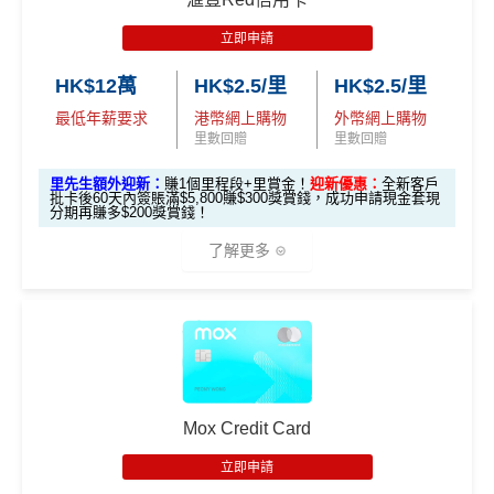
迎新
$1,000
現金
「亞洲萬里通」里數
$3,000，
隨後可享0.56%
。
簽滿HK$8,800
獎賞
Garmin Forerunner 165 GPS
立即申請
除咗指定商戶簽賬，其他簽賬只得0.56%簽賬回贈
智能手錶
每個戶口之現金回贈換領金額最低為港幣50元
2.
HK$12萬
HK$2.5/里
HK$2.5/里
里先
網上ebanking繳費/交保費無回贈
最低年薪要求
港幣網上購物
外幣網上購物
發卡後頭90日內
HK$500 現金回贈
生額
里數回贈
里數回贈
簽滿HK$8,500
成功申請信用卡3個月0息「月結單分期」計劃後，每
外獎
港幣180元之簽賬分期金額，渣打將扣除港幣1元現金
里先生額外迎新：
賺1個里程段+里賞金！
迎新優惠：
全新客戶
賞
批卡後60天內簽賬滿$5,800賺$300獎賞錢，成功申請現金套現
高達 HK$90,000 免息免手續
回贈。 如未合資格賺取現金回贈之簽賬，渣打亦將每
無簽賬要求
分期再賺多$200獎賞錢！
（要
費現金分期套現計劃
港幣180元之簽賬分期金額扣除港幣1元現金回贈。如
填表
簽夠HK$4,000賺額外
簽夠HK$10,000賺額外
了解更多
渣打「360 °全面賞」現金回贈結餘不足， 會以負數顯
→
M
HK$200禮品
HK$200禮品
發卡後頭90日內
HK$200 現金回贈 (只適用於
示。
rMil
簽滿HK$2,000
全日制大學/大專學生)
無得儲里數 (Sorry，我知off-topic但對我嚟講真係)
es.h
🎁
迎新禮遇
k/m
滙豐 Red Card申請網址
：
MrMiles.hk/hsbc-red-apply
有關迎新優惠換領短訊通知將於客戶之新卡已入賬金
ox-f
查看更多信用卡詳情及分析...
額達到指定合資格零售購物交易要求後2個月內發出。
or
里先生加碼：
申請完填Form
MrMiles.hk/hsbc-red-for
有關換領詳情請於收到迎新優惠換領短訊通知後參閱
m
）
Mox Credit Card
m
賺1個里程段+
里賞金
❗️（由里先生派出🎯38新會員額
OmyCard 手機應用程式。
外里賞金#）
立即申請
開戶首7日內存入HK
如客戶選擇 HK$500 現金回贈作迎新優惠，有關回贈
3.
首7日內存入HK$100,0