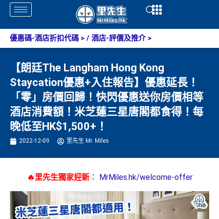
Skip
Open
Open
to
content
優惠碼-酒店折扣代碼
> /
酒店-評價及推介
>
【朗廷The Langham Hong Kong
Staycation優惠+入住報告】優惠延長！
「零」房價回歸！快閃優惠送你房價相等
酒店消費額！米芝蓮三星唐閣都食得！每
晚低至HK$1,500+！
2022-12-09
里先生 Mr. Miles
🔥里先生獨家迎新
：
MrMiles.hk/welcome-offer