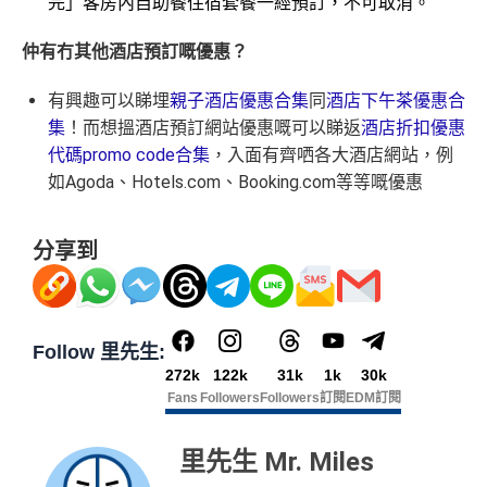
分
完」客房內自助餐住宿套餐一經預訂，不可取消。
• 獨家本地米芝蓮官方美饌禮遇，享高達八折餐飲優惠
les.hk/mmcredit
簽賬再有額外
66萬積分
本地簽賬2X積分，簽賬
簽
• 世界各地指定的高爾夫球場免果嶺費
✅
優點
HK$60,000再有額外
12萬積分
申請連結
：
MrMil
無特別優惠時正常本地簽賬得HK$8 = 1 Avios/Asia Mil
仲有冇其他酒店預訂嘅優惠？
賬
es.hk/ae-charge-application
es
❎
缺點
整個迎新期合共可賺
高達32,805里數+HK$550簽賬回
迎
有興趣可以睇埋
親子酒店優惠合集
同
酒店下午茶優惠合
飲食優惠全集：
AE美膳會及餐廳優惠合集
贈+88里賞金#
！
DCC無積分
新
集
！而想搵酒店預訂網站優惠嘅可以睇返
酒店折扣優惠
優惠活動更新：
AE信用卡優惠合集
條款寫合資格迎新簽賬積分將於簽賬後
8個星期內
存
年薪要求高，要HK$600,000
代碼
promo code
合集
，入面有齊哂各大酒店網站，例
入，但實測過係簽賬後3日內就入到！超快手趕住要里數
（主卡及附屬卡）
Cafe Deco Group指定餐廳惠顧晚膳
年費無得走HK$3,800，不過有里數收返，都夠去一轉
如
Agoda
、
Hotels.com
、
Booking.com
等等嘅優惠
88
的話用AE Explorer就啱晒！
堂食自主餐牌食品﹐星期一至四：2-3人有6折，4-12
免責聲明：里先生努力保持信息準確。
若
任何信息與你到
東京或首爾
里
申請完填Form
MrMiles.hk/ap-form
賺多88里賞
人有75折 / 星期五至日：2-12人有75折
訪之金融機構、
服務供應商或特定產品網站有所出入，
所
首年免年費，其後每年HK$2,200(收咗打去要求免，有
CBF/DCC無積分
賞
金#❗️（由里先生派出🎯38新會員+成功批卡50額
分享到
有金融產品和服務均以他們作準，
請參閱
相關
金融機構的
得傾的)
（主卡）
美心指定中西食府惠顧晚膳堂食自主餐牌食
金
外里賞金）
網站為產品資訊的最更新版本。
本網站產品之比較結果建
品﹐星期一至四：2-3人有6折，4-12人有75折 / 星期五
AE啲卡勝在食
信用卡迎新
基本上你簽到嘅賬就當合資
#
基
於
客觀分析，
因此就算獲第三方廣告客戶贊助，我們並
至日：2-12人有75折
格簽賬，無再細分
信用卡交保險
/醫療/
廣告費
/交租果啲
不會特別註明。
Disclaimer: At MrMiles, we strive to keep
免責聲明：里先生努力保持信息準確。
若
任何信息與你到
唔計，所以可以放心簽。
（主卡及附屬卡）
惠顧聘珍樓、名都酒樓及名都﹐
晚
Follow 里先生:
our information accurate and up to date. This information
訪之金融機構、
服務供應商或特定產品網站有所出入，
所
以上迎新連同基本積分合共有
高達1,440,000 AE積分
膳堂食自選主餐牌食品及飲品有7折
272k
122k
31k
1k
30k
may be different than what you see when you visit a finan
有金融產品和服務均以他們作準，
請參閱
相關
金融機構的
#每1里賞金 ≈ HK$1，可兌換FPS轉數快回贈！詳情
MrMil
(=80,000里數) + HK$50簽賬回贈
，
獎賞由AE直接存
Fans
Followers
Followers
訂閱
EDM訂閱
（主卡及附屬卡）
Mira Dining 旗下指定餐廳國金軒 (if
cial institution, service provider or specific product’s site. F
網站為產品資訊的最更新版本。
本網站產品之比較結果建
AE Explorer Card
優點
入。同埋
88里賞金#
(由里先生派出)。
現有美國運通基
es.hk/mmcredit
c)、 翠亨邨，
晚膳堂食自選主餐牌食品及飲品7折
，及
or any discrepancy in product information, please refer to t
基
於
客觀分析，
因此就算獲第三方廣告客戶贊助，我們並
本卡會員**
：迎新高達
76萬AE
積分
(可換42,222里)+88里
里先生 Mr. Miles
自選主餐牌食品外賣自取低至75折
he financial institution’s website for the most updated versi
不會特別註明。
Disclaimer: At MrMiles, we strive to keep
賞金#(由里先生派出)
迎新資格：現時持有或於申請日期
首年免年費而且
AE Explorer一年有8次機場貴賓室
免費
on. All financial products and services are presented witho
our information accurate and up to date. This information