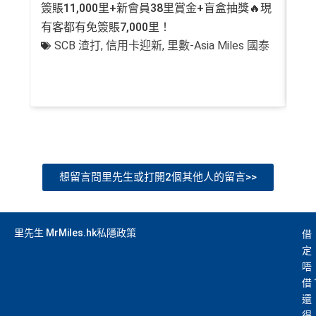
簽賬11,000里+新會員38里賞金+盲盒抽獎🔥現
萬高
#
查看更多信用卡詳情及分析...
有客都有免簽賬7,000里！
有
SCB 渣打
,
信用卡迎新
,
里數-Asia Miles 國泰
+
以上加總，迎新有
76
0,000 AE積分(相等於42,222里數)+H
K$50簽賬回贈
，獎賞由AE直接存入。同埋有
88里賞金#
(由里先生派出)， 獎賞將於
簽賬後16星期或以內
存入卡會
員之基本卡的美國運通積分計劃戶口內。
新客戶立即申請
：
MrMiles.hk/ae-charge-
application/
現有客戶立即申請
：
MrMiles.hk/ae-charg
e-apply/
想留言問里先生或打開2個其他人的留言>>
（記得揀返想要嘅迎新連結申請，一經申請無得更改。如
果用
iPhone/Mac的話會可能有Adblock
，建議你改返啲S
etting再申請：
MrMiles.hk/adblock/
）
里先生 MrMiles.hk私隱政策
借
定
#
每1里賞金 ≈ HK$1，可兌換FPS轉數快回贈！詳情
MrMi
唔
✅
優點
les.hk/mmcredit
借
還
HK$9,500年費已經包晒
AE Explorer
年費
得