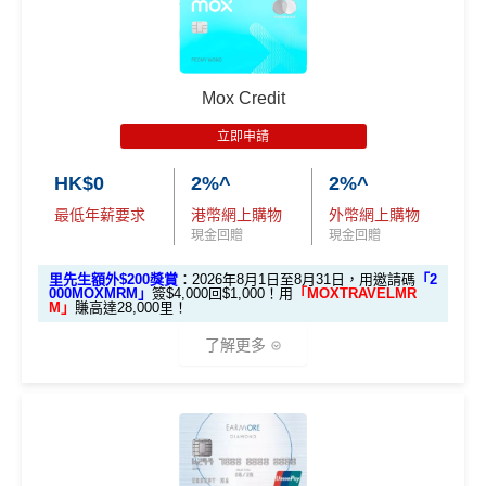
ard/超市禮券
：
MrMiles.hk/aeon-wakuwa
限$500 +FUN Dollars！^
00里數)
ku-form/
渣打Smart 卡迎新｜賺高達
HK$1,500
獎賞
✅
優點
#每1里賞金 ≈ HK$1，可兌換FPS轉數快回贈！詳情：
Mr
不可獲享迎新
：於合資格信用卡批核日起計之過去12個月
+88里賞金#
Miles.hk/mmcredit/
內曾取消任何滙豐個人信用卡基本卡。 迎新條款：
滙豐迎
Mox Credit
新條款
永久免年費
✅
優點
里先生額外迎新：
2026年7月31日至8月31日11:59pm
✅
優點
立即申請
入息要求親民，
學生都申請得！
期間
，新客戶經里先生成功申請賺
額外HK$500簽賬回
HK$0
2%^
2%^
網購及指定商戶、網上娛樂及網上服飾
簽賬可享高達
贈
，獎賞由渣打提供。
網上(海外及本地)簽賬
6%
回贈
，跑贏市面上其他卡👍
永久免年費
8% +FUN Dollars
最低年薪要求
港幣網上購物
外幣網上購物
信用卡基本迎新：全新渣打信用卡客戶批卡後首1個月
日本簽賬亦有
3%回贈
現金回贈
現金回贈
簡化回贈方式，無需登記，無最低簽賬要求，網上簽
其他網購享高達
5% +FUN Dollars
簽賬滿HK$3,500就有
HK$1,000簽賬回贈【渣打加碼
永久免年費
賬4%回贈！指定商戶 8% 回贈！
🔥】
外幣簽賬享高達
4% +FUN Dollars
里先生額外$200獎賞
：2026年8月1日至8月31日，用邀請碼
「2
000MOXMRM」
簽$4,000回$1,000！用
「MOXTRAVELMR
無年薪要求，學生主婦都申請得
夠彈性，以
「獎賞錢」RC
形式存入，可以配合HSBC
申請完填Form
MrMiles.hk/smart-card-form
賺多
88里
M」
賺高達28,000里！
Reward+ App「賞付款」功能抵扣簽賬交易，亦可以
❎
缺點
回贈以WAKU COIN發放，儲夠$1,800/$4,500可享額
賞金#
（由里先生派出🎯38新會員+成功批卡50額外里
了解更多
直接轉換為里數或喺
e-Shop
換禮品／coupon
外獎賞
賞金）
無得換里數
每月結單週期首HK$10,000網上繳費有0.4%回贈，市
加總以上，迎新可賺
HK$1,500現金回贈+88里賞金#！
❎
缺點
面上絕大部份銀行已沒有相關回贈
🎁開戶迎新
積分每年續期月計有效期24個月
#38新會員+成功批卡派出50額外里賞金。每1里賞金 ≈ HK
直接
轉換「獎賞錢」至里數戶口
免手續費
日常簽賬回贈0.4%，唔算太吸引
2026 Mox 里先生獨家優惠懶人包 (邀請碼二
$1，可兌換FPS轉數快回贈！詳情
MrMiles.hk/mmcredit
每月現金回贈上限HK$300，簽賬前需要計一計數先