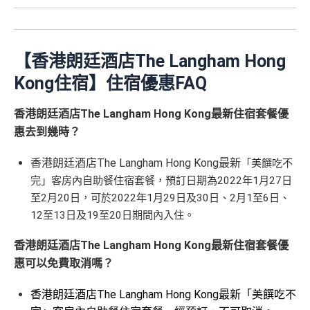
🎁
迎新禮遇
迎
用基本卡或附屬卡為
有海外簽帳(包括海外網上)都變HK$3 = 1 里(
電子銀包
國泰、香港快運合資格簽賬HK$3＝1里
新
手機八達通 (iPhone /
預訂任何酒店預訂4晚免1晚*
都加埋落去睇夠唔夠HK$20,000
)
HK$50 簽
八達通增
AE白金信用卡迎新(只適用於2026年8月1日至8月31日23:
換里數免手續費
項
Apple Watch / Andro
每年肯俾年費可拎返240,000積分
值回贈
賬回贈
59前申請)：
包全家免費旅遊保險(需要用Citi PM找付機票費用，換
【香港朗廷酒店The Langham Hong
目
id) 單次增值滿 HK$6
每月簽賬積分自動兌換去AM戶口，免除
信用卡積分換
機票俾稅都得)，個旅遊保障包括埋遺失行李，旅程延
PayMe
/
支付寶HK
/
Wechat Pay
都有無上限$6=1里
00
Kong住宿】住宿優惠FAQ
里數
啱晒唔想煩嘅里友
首3個月內成功簽賬一次: 享
HK$300簽賬回贈
誤等，部份高危活動都無列入不受保如40米深以內潛
H
平日簽賬無上限$6=1里
一樣食到渣打信用卡優惠及Mastercard優惠
首3個月內成功簽賬滿HK$10,000: 享
HK$700簽賬回贈
水、滑雪、跳傘
申請完填 Form
MrMi
K
香港朗廷酒店The Langham Hong Kong最新住宿套餐優
年資獎賞高達30%
基本卡批核後首3個月內每HK$1=5美國運通積分，可
港元支付海外商戶(如Apple Music)無1% CBF手續費
里先生額
les.hk/exp-form
88 里賞金#
$5
(含
❎
缺點
惠
去到幾時？
首3個月內
用基本卡或附屬卡為手機八達通包括
有送Priority Pass可以無限次入
機場Lounge
賺取
高達240,000積分
，（以
Amex Travel換機票酒店
(但無積分)
外賞
0
38 新會員 + 成功批卡 5
(由里先生派出)
iPhone、Apple Watch或Android手機，單次增
(ATO)
或以Pay with points max每260＝$1^可換HK$9
免費旅遊保險，另外仲有購物保障及網絡購物綜合保
簽
0 額外里賞金)
香港朗廷酒店The Langham Hong Kong最新
「美饌吃不
可以玩到Avios！
值淨HK$600
網上ebanking繳費無積分
23，換酒店分/里數或禮品價值會更高！）如果有大額
賬
完」客房內自助餐住宿套餐，
預訂日期為2022年1月27日
港元支付海外商戶(如Expedia)無1%
CBF手續費
但都
Avios有
Household account
可以全家一齊儲共用里數
簽賬如醫院或保險，用呢個offer都抵！
回
590,500
至2月20日，可於
2022年1月29日及30日、2月1至6日、
無積分
查看更多信用卡詳情及分析...
可以玩到酒店積分計劃！
贈
申請完填Form
MrMiles.hk/pc-form
賺
多
88里賞金#
12至13日及19至20日期間內入住。
AE積分
(可
可以玩到酒店積分計劃！
完成所有條件 (總簽賬
Citibank積分
無限期
❗️
（由里先生派出🎯38新會員+成功批卡50額外里賞
兌換 32,805
💰迎新總
HK$30,000：包括
Citibank積分
無限期
14
香港朗廷酒店The Langham Hong Kong最新住宿套餐優
金）
里數)
訂酒店有得用Citi獨家code：
Expedia 酒店折扣代碼
//
A
計
HK$20,000 本地 +
4
惠可以免費取消嗎？
兌換里數酒店積分免手續費
goda 酒店折扣代碼
加總以上，迎新合共高達
HK$1,923
獎賞+
88里賞金#
+ HK$550
HK$10,000 外幣)
萬
• 香港瑰麗酒店住宿，餐飲及生日餐飲禮遇
首6個月內
累積簽賬滿HK$6萬有
66萬積分
於
第
簽賬回贈 + 8
香港朗廷酒店The Langham Hong Kong最新「美饌吃不
積
❎
缺點
• Citi Prestige禮賓部，幫你搞掂餐廳、酒店預訂
#每1里賞金 ≈ HK$1，可兌換FPS轉數快回贈！詳情
MrMi
15至17個月
期間，進行一次任何金額的合資格
8 里賞金#