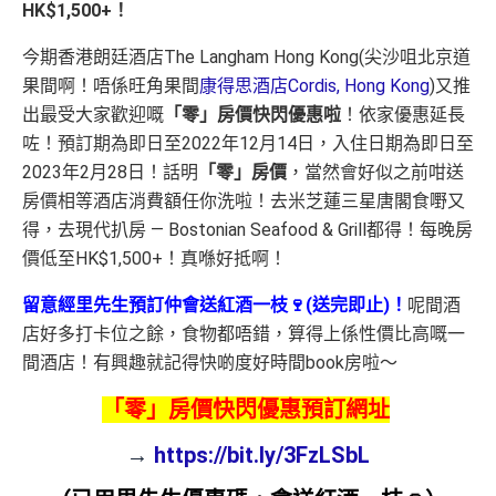
HK$1,500+！
今期香港朗廷酒店The Langham Hong Kong(尖沙咀北京道
果間啊！唔係旺角果間
康得思酒店Cordis, Hong Kong
)又推
出最受大家歡迎嘅
「零」房價快閃優惠啦
！依家優惠延長
咗！預訂期為即日至2022年12月14日，入住日期為即日至
2023年2月28日！話明
「零」房價
，當然會好似之前咁送
房價相等酒店消費額任你洗啦！去米芝蓮三星唐閣食嘢又
得，去現代扒房 — Bostonian Seafood & Grill都得！每晚房
價低至HK$1,500+！真喺好抵啊！
留意經里先生預訂仲會送紅酒一枝🍷(送完即止)！
呢間酒
店好多打卡位之餘，食物都唔錯，算得上係性價比高嘅一
間酒店！有興趣就記得快啲度好時間book房啦～
「零」房價快閃優惠預訂網址
→
https://bit.ly/3FzLSbL