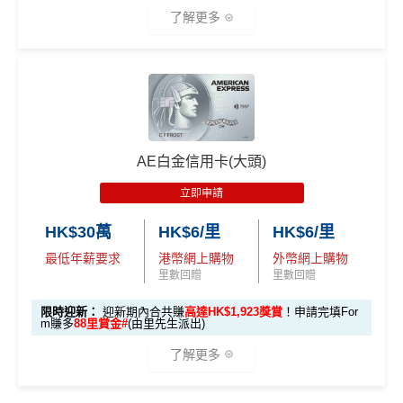
*38新會員+成功批卡派出50額外里賞金。每1里賞金 ≈ HK
了解更多
新會員里賞金@+11,000里數
❗️
舊客免簽賬加碼送7,000里❗️
282,000 A
累積總簽賬滿 HK$3
$1，可兌換FPS轉數快回贈！詳情
MrMiles.hk/mmcredit
如果用
iPhone/Mac的話會有Adblock
，請你改返啲Settin
額外迎新
Citi Prestige Card 迎新得分及同時所得基本積
E積分
0,000（包括合資格
Citi PremierMiles信用卡迎新條件及
冷河
g再申請：
MrMiles.hk/adblock/
)
分
獎賞
(相當於 15,66
🎁
迎新禮遇 AE白金卡里先生優惠
本地及海外簽賬）
期
7 里數)
申請完填Form賺多HK$200獎賞+新會員38
如果唔怕麻煩其實應該開咗個 Citigold / Citigold Private
獎賞於完成簽賬條件後5個曆月內自動存入至認可信用
優惠期：
2026年7月30日至8月31日23:59期間
，年費HK
里賞金@：
MrMiles.hk/cathay-card-for
Client 戶口先申請Citi Prestige，比冇戶口嘅人
賺多一
本地簽賬
卡戶口
$9,500，無得傾必需俾，留意
新客
及
現有
AE信用卡
之客戶
• 首 HK$7,000 享 6X
m
57,000 AE
倍迎新
：
30,000
里數
(相等於360,000
積分
) > 60,000
里
6X + 基本
AE白金信用卡(大頭)
迎新有唔同
全新美國運通基本卡會員*
：迎新高達
1,440,0
積分
(食盡每季HK$15,00
Citi新客 ＝ 過去12個月內沒有取消或持有過任何Citiba
積分
數
(相等於720,000
積分
)
3X
( HK$1
@每1里賞金 ≈ HK$1，可兌換FPS轉數快回贈！詳情
Mr
00 AE積分
(可換80,000里) +88里賞金#(由里先生派出)
迎
• 餘下 HK$5,0
0上限)
nk信用卡
(相當於 3,166
立即申請
2,000 本地
Miles.hk/mmcredit
迎新
條件及
冷河期
新資格：
現時或於申請日期起計過去 12 個月內
未曾持有
00 享基本 3X 積分
里數)
用PayMe/Alipay等電子錢包增值都計迎新，不過要留
簽賬)
✅
優點
或取消
任何由美國運通香港批核的信用卡或簽賬卡之基本
HK$30萬
HK$6/里
HK$6/里
意手續費
可以拎咗Citibank其他信用卡先再拎呢張Citi Prestige，
卡會員。
最低年薪要求
港幣網上購物
外幣網上購物
外幣簽賬 1
額外外幣簽賬 HK$1
因為拎咗其他卡可以食咗迎新先，之後先俾年費出呢
107,500 A
里數回贈
里數回贈
✅
優點
首年免年費
0.75X
0,000*10.75X 積分
張卡(如果先拎Citi Prestige再拎Citi PM，咁Citi PM會
(第
E積分
A
簽賬都可以儲會籍！合資格簽賬滿HK$500,000可賺高
無迎新)
一階段已登
(食盡每季HK$10,000上
(相當於 5,972
限時迎新：
迎新期內合共賺
高達HK$1,923獎賞
！申請完填For
m賺多
88里賞金#
(由里先生派出)
E
達100馬可孛羅會會籍積分 (以簽賬賺取，以前只能夠
里數)
記)
限)
一年可以免費用12次香港Plaza Premium Lounge (用
*38新會員+成功批卡派出50額外里賞金。每1里賞金 ≈ HK
白
用飛行嚟賺取)
嚟俾人入都得，之後可以用PayMe/AlipayHK增值當中
了解更多
$1，可兌換FPS轉數快回贈！詳情
MrMiles.hk/mmcredit
金
⭐️ 手機八達通增值獎賞 + 里先生額外賞 ⭐️
HK$2,000→
PayMe攻略
) 或→
其他可入之貴賓室清單
食肆、酒店及海外簽賬HK$4 = 1里！勁抵無上限賺里
✅
優點
卡
各迎新優惠詳情
數食飯卡！
當月月結單簽賬(包括本地海外全包)滿HK$20,000，所