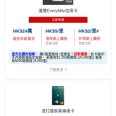
✅
Mox 信用卡 4 大優點
不可獲享迎新
：於合資格信用卡批核日起計之過去12個月
動增值八達通(即係用Apple Pay、Google Pay增值落
揀一)
內曾取消任何滙豐個人信用卡基本卡。 迎新條款：
滙豐迎
手機八達通)依然有2%回贈
滙豐EveryMile信用卡
新條款
2% 現金回贈 或 無上限$5: 1「亞洲萬里通」里數回贈
：只
2026年條款highlight咗透過電子錢包繳費得返1%回
立即申請
✅
優點
要於簽賬前成為
Mox+
會員，以Mox信用卡簽賬可享全港所
贈，用
WeChat Pay
交稅或繳費實測得1%，扣返1%手
優惠
選項 1：現兜兜賺現金
選項 2：里數達人必選
有消費 (包括網購、食飯)
2% 無上限回贈
。比很多傳統銀
續費只係打返個和。但係用實測用
AlipayHK
暫時仲食
選項
回贈
HK$24萬
HK$5/里
HK$2/里#
行卡更爽快。係非常之好的
大額簽賬信用卡
，特別係外幣
到2%。如果2026年之後仲有稅/其他費用要交，可以睇
永久免年費
最低年薪要求
港幣網上購物
外幣網上購物
簽賬揀儲里數。
返
信用卡繳費
/
信用卡交稅優惠
里先
里數回贈
里數回贈
簡化回贈方式，無需登記，無最低簽賬要求，網上簽
超市神卡 3%
：在全港超市 (惠康、百佳、一田、HKTVmal
生邀
安信EarnMore銀聯卡嘅外幣交易繼續會收
1%CBF手續
M
賬4%回贈！指定商戶 8% 回贈！
里先生額外迎新：
賺1個里程段+里賞金！
迎新優惠：
批卡後60
2
O
l 等) 簽賬，無條件享
3% 現金回贈
。
請碼
費
天內簽賬滿指定金額， 新客有$1,250獎賞錢 (25,000里)/ 舊客
夠彈性，以
「獎賞錢」RC
形式存入，可以配合HSBC
0
X
有$200獎賞錢 (4,000里)
（2
外幣神卡免1.95%手續費
：只要揀儲「亞洲萬里通」里
Reward+ App「賞付款」功能抵扣簽賬交易，亦可以
0
T
EarnMORE加碼2%現金回贈條款：
按此
026
0
R
了解更多
數，所有
外幣手續費及CBF
都免！
直接轉換為里數或喺
e-Shop
換禮品／coupon
✅
優點
年8
邀請
邀請
M
A
複
複
介面體驗 (UX)
：App 介面極度流暢，即時顯示回贈，比起
每月結單週期首HK$10,000網上繳費有0.4%回贈，市
製
製
O
V
月1
碼：
碼：
傳統銀行 App 好用得多。詳情可參考
Mox 活期存款利息
X
E
面上絕大部份銀行已沒有相關回贈
日至
*本地交通出行簽賬、本地咖啡店及輕便美食簽賬及網上
本地港幣簽賬
統一
現金回贈2%
M
L
攻略
。
8月
娛樂平台簽賬高達2.5%回贈，詳情睇返
HSBC EveryMile
直接
轉換「獎賞錢」至里數戶口
免手續費
R
M
綁定電子錢包繳費都有回贈！2%
31
M
R
信用卡
分析
❎
缺點
查看更多信用卡詳情及分析...
M
八達通自動增值都有回贈！0.4%
日期
🎁
迎新禮遇
渣打國泰萬事達卡
間）
唔洗煩，所有本地簽賬統一2%啱晒唔儲里數又唔追優