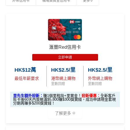
外幣信用卡
機場貴賓室信用卡
更多
完成簽賬要求再賺以下其中一項迎新：
不設外幣交易費、現金透支服務費
想儲「亞洲萬里通」
適合
鍾意直接賺 Cash / 最
里數換免費機票去旅
年薪要求只需HK$96,000，學生、主婦都申請得！
對象
近有大額簽賬
行嘅朋友
迎新簽賬要求
迎新優惠
❎缺點
1. M
PHILIPS RO 純淨飲水機 (A
ox
簽HK$4,000回額外
HK
簽HK$10,000賺17,000
5%指定商戶簽賬
上限為全年HK$60,000
，
回贈上限HK
DD6901)
發卡後頭90日內
滙豐Red信用卡
迎新
$1,000
現金
「亞洲萬里通」里數
$3,000，
隨後可享0.56%
。
簽滿HK$8,800
獎賞
Garmin Forerunner 165 GPS
立即申請
除咗指定商戶簽賬，其他簽賬只得0.56%簽賬回贈
智能手錶
每個戶口之現金回贈換領金額最低為港幣50元
2.
HK$12萬
HK$2.5/里
HK$2.5/里
里先
網上ebanking繳費/交保費無回贈
最低年薪要求
港幣網上購物
外幣網上購物
發卡後頭90日內
HK$500 現金回贈
生額
里數回贈
里數回贈
簽滿HK$8,500
成功申請信用卡3個月0息「月結單分期」計劃後，每
外獎
港幣180元之簽賬分期金額，渣打將扣除港幣1元現金
里先生額外迎新：
賺1個里程段+里賞金！
迎新優惠：
全新客戶
賞
批卡後60天內簽賬滿$5,800賺$300獎賞錢，成功申請現金套現
高達 HK$90,000 免息免手續
回贈。 如未合資格賺取現金回贈之簽賬，渣打亦將每
無簽賬要求
分期再賺多$200獎賞錢！
（要
費現金分期套現計劃
港幣180元之簽賬分期金額扣除港幣1元現金回贈。如
填表
簽夠HK$4,000賺額外
簽夠HK$10,000賺額外
了解更多
渣打「360 °全面賞」現金回贈結餘不足， 會以負數顯
→
M
HK$200禮品
HK$200禮品
發卡後頭90日內
HK$200 現金回贈 (只適用於
示。
rMil
簽滿HK$2,000
全日制大學/大專學生)