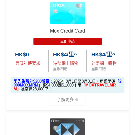
無得儲里數 (Sorry，我知off-topic但對我嚟講真係)
es.h
🎁
迎新禮遇
k/m
滙豐 Red Card申請網址
：
MrMiles.hk/hsbc-red-apply
有關迎新優惠換領短訊通知將於客戶之新卡已入賬金
ox-f
查看更多信用卡詳情及分析...
額達到指定合資格零售購物交易要求後2個月內發出。
or
里先生加碼：
申請完填Form
MrMiles.hk/hsbc-red-for
有關換領詳情請於收到迎新優惠換領短訊通知後參閱
m
）
Mox Credit Card
m
賺1個里程段+
里賞金
❗️（由里先生派出🎯38新會員額
OmyCard 手機應用程式。
外里賞金#）
立即申請
開戶首7日內存入HK
如客戶選擇 HK$500 現金回贈作迎新優惠，有關回贈
3.
首7日內存入HK$100,0
$100,000 (放60日) 及
HK$0
HK$4/里^
HK$4/里^
金額將於客戶之新卡已入賬金額達到指定合資格零售
#每1里賞金 ≈ HK$1，可兌換FPS轉數快回贈！詳情
MrMil
額外
00 (放60日)，送額外1
成功獲批信用卡，再
購物交易要求後2個月內，以現金回贈方式存入合資格
es.hk/mmcredit
全新信用卡客戶基本迎新
：
存款
1,000 「亞洲萬里通」
最低年薪要求
港幣網上購物
外幣網上購物
送額外 HK$1,000現金
客戶之安信信用卡賬戶內。
里數回贈
里數回贈
獎賞
里數（由Mox派出）
（由Mox派出）
累積合資格簽賬滿HK$5,800 ：
安信EarnMore 2026新條款
里先生額外$200獎賞
：2026年8月1日至8月31日，用邀請碼
「2
基本迎新賺
$300
「獎賞錢」
000MOXMRM」
簽$4,000回$1,000！用
「MOXTRAVELMR
M」
賺高達28,000里！
↓ Download App 立即申請 ↓
啟動新卡後再成功申請「現金套現」分期計劃，獲批
安信啱啱出咗2026年新條款，有以下幾大重點：
了解更多
金額達港幣20,000元或以上，並選擇12個月或以上還
MrMiles.hk/mox-apply/
2026年加碼2%上限變做每半年咁計，每半年上限為H
款期，享
$200
「獎賞錢」（相等於2,000里）
K$8萬。相對2025年嘅全年上限HK$15萬總數係多
(用
里先生Mox 邀請碼賺額外$200開戶禮品🎁！
）
額外禮品申
加總以上，迎新合共賺
高達$500
「獎賞錢」(相等於5,0
🎁開戶迎新
咗，但係就無得一筆過咁打爆個大額cap。
請表格
→
MrMiles.hk/mox-form
00里數)
EarnMORE卡
八達通自動增值
得返0.4%回贈，但係手
2026 Mox 里先生獨家優惠懶人包 (邀請碼二