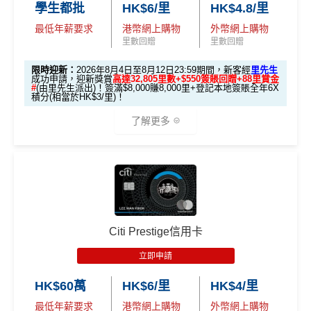
學生都批
HK$6/里
HK$4.8/里
es.h
card-apply
，成功批卡後，新客免簽賬先送
11,000里數
「現金套現」 分
k/m
最低年薪要求
港幣網上購物
外幣網上購物
❗️
期計劃優惠 （≥H
$200 R
$200 R
里數回贈
里數回贈
ox-f
不適用
K$20,000，12個
C
C
or
HKRMRM11000
里先生推廣碼：
複製
限時迎新：
2026年8月4日至8月12日23:59期間，新客經
里先生
月或以上還款期）
m
）
成功申請，迎新獎賞
高達32,805里數+$550簽賬回贈+88里賞金
#
(由里先生派出)！簽滿$8,000賺8,000里+登記本地簽賬全年6X
積分(相當於HK$3/里)！
✅申請完填
MrMiles.hk/cathay-card-form
賺多
HK$20
高達$1,
高達$1,
高達$2
開戶首7日內存入HK
0獎賞+新會員38
里賞金
@
❗️【由里先生派出】
3.
首7日內存入HK$100,0
了解更多
450 RC
000 RC
00 RC
$100,000 (放60日) 及
額外
00 (放60日)，送額外1
✅成功批卡後首兩個月內，簽滿指定金額可以賺以下
合共所得
（相等
（相等
（相等
成功獲批信用卡，再
存款
1,000 「亞洲萬里通」
迎新里數：
於29,00
於20,00
於4,00
送額外 HK$1,000現金
🎁迎新禮遇
獎賞
里數（由Mox派出）
0里）
0里）
0里）
簽HK$5,000：賺高達10,000里數(HK$0.5=1里)
（由Mox派出）
簽HK$40,000：賺高達20,000里數(HK$2=1里)
*持卡人需於發卡後60日內完成累積簽賬滿
HK$8,000
要
↓ Download App 立即申請 ↓
簽HK$110,000：
賺高達40,000里數
(HK$2.75=1
條件 (於首3個月內
Citi Prestige信用卡
求。
不可獲享迎新
：於合資格信用卡批核日起計之過去1
迎新項目
回贈 / 獎賞
里)
做)
MrMiles.hk/mox-apply/
2個月內曾取消任何滙豐個人信用卡基本卡。 迎新條款：
立即申請
滙豐迎新條款
基本里數同埋近新里數存入時間有啲唔同，詳情睇返
渣打
🎯 第一階段：開卡必做 (登記特別優惠)
(用
里先生Mox 邀請碼賺額外$200開戶禮品🎁！
）
額外禮品申
✅
優點
Asia Miles迎新
攻略。
HK$60萬
HK$6/里
HK$4/里
請表格
→
MrMiles.hk/mox-form
最低年薪要求
港幣網上購物
外幣網上購物