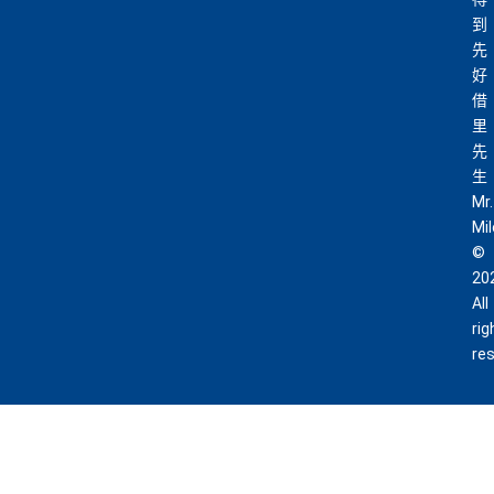
可以無限次入全球
AE Lounge
(The Centurion Lounge)
到
先
及
免費帶多1個同伴入
，除香港機場外其他The Centuri
好
on Lounges位於美國
借
全年全家旅遊保險！
里
免費申請2張附屬卡
先
生
送1張無限次入全球airport VIP lounge既Priority Pass
Mr.
俾你，最新Policy仲打以拎嚟帶多1個guest入
Mi
Amex Platinum Travel Service -
Fine Hotels & Resorts
©
(FHR)
識玩又夠運嘅住品牌酒店平過官網不但止仲有
20
得upgrade套房，免費早餐，Late check out等等benefit
All
s
rig
re
可以轉積分為多個飛行里數或酒店積分計劃，包括Asi
a Miles/ Avios/ KrisFlyer/
Marriott Bonvoy
/
Hilton Hono
rs Points
等等
AE緊急家居及汽車支援服務
酒店Elite會籍，Hilton金卡入住送早餐