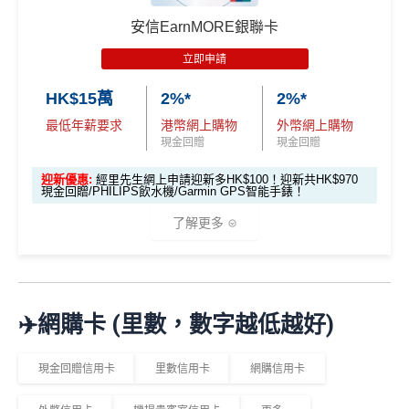
❎
缺點
揀一)
指定商戶5%簽賬回贈同基本簽賬都增加咗簽賬門檻，但
^「恒生MMPOWER World Mastercard 5% +FUN Dollar
日常簽賬只得0.5%現金回贈
簽得夠HK$15,000的話基本回贈上到1.2%：
安信EarnMORE銀聯卡
s」受有關條款及細則約束，詳情請瀏覽
www.hangseng.c
AEON WAKUWAKU其他優惠
om/content/dam/hase/rwd/personal/cards/pdfs/everyday_
獎賞錢有效期於簽賬後最多2年，最少1年(按簽賬年度
立即申請
每月簽賬滿HK$4,000(一定要簽足先有)：
指定商戶
5%
tnc_cn.pdf
優惠
選項 1：現兜兜賺現金
優惠受條款及細則約束，詳情請瀏覽恒生官網
計算)
現金回贈
+
其他合資格簽賬無上限
0.56%簽賬回贈
選項 2：里數達人必選
選項
回贈
HK$15萬
2%*
2%*
AEON感謝日95折優惠：每月2號及20號及其他指定日
查看更多信用卡詳情及分析...
每月簽夠HK$15,000或以上：
指定商戶
5%現金回贈
+其
子於AEON簽賬購物可享
95折
優惠
最低年薪要求
港幣網上購物
外幣網上購物
查看更多信用卡詳情及分析...
他合資格簽賬無上限
1.2%簽賬回贈
里先
現金回贈
現金回贈
於AEON購物可享「AEON 會員價」優惠
生邀
M
❎優點
迎新優惠:
經里先生網上申請迎新多HK$100！迎新共HK$970
憑AEON CARD WAKUWAKU 簽賬可享
2
免息分期
O
請碼
現金回贈/PHILIPS飲水機/Garmin GPS智能手錶！
0
X
（2
0
T
了解更多
SC PAY
先轉數後找數：經 FPS轉數俾親友或繳交日常
026
查看更多信用卡詳情及分析...
0
R
使費，每曆月首HK$40,000手續費全免再延長到2026
年8
邀請
邀請
M
A
複
複
製
製
O
V
年7月31日，兼享長達56日免息期
月1
碼：
碼：
*
2%有每半年上限HK$8萬
，記得唔係無上限架！
X
E
日至
而3個月免息分期繼續無次數限制，做幾多次HK$500
M
L
🎁
迎新禮遇
8月
✈️網購卡 (里數，數字越低越好)
R
M
以上旅行及其他零售簽賬都可以，只要喺SC Mobile A
31
M
R
pp或者online banking選3個月分期就可以即時分期呀！
M
優惠期：即日起至2026年6月30日
日期
現金回贈信用卡
里數信用卡
網購信用卡
指定商戶簽賬高達
5%
簽賬回贈(回贈上限HK$3,000，
間）
經網上申請先賺
HK$100現金回贈
簽HK$60,000先到頂)