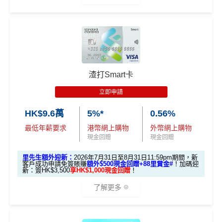
於App Store或Google Play作任何單一簽賬消費
立即申請！
→
MrMiles.hk/mpower-apply
📝迎新表格：
MrMiles.hk/mpower-form
🎁
迎新禮遇
3. Apple Pay及Google Pay簽賬享高達1
0%回贈，高達HK$500回贈
申請後記得盡快填form先有額外獎賞㗎！
滙豐 Red Card申請網址
：
MrMiles.hk/hsbc-red-apply
*每1
里賞金
≈ HK$1，可兌換FPS轉數快回贈！
***2026年
合資格客戶於發卡後首60天內憑卡簽賬消費或成功辦
里先生加碼：
申請完填Form
MrMiles.hk/hsbc-red-for
渣打Smart卡
4月17日或之前申請，填表呢邊
：
https://forms.gle/rPueeq
理信用卡免息分期計劃滿HK$8,000或以上，當中透過
m
賺1個里程段+
里賞金
❗️（由里先生派出🎯38新會員額
aPvoCRjPBh9
基本迎新：
Apple Pay及Google Pay
簽賬
可享
高達10%回贈
，最高
立即申請
外里賞金#）
達
HK$500
回贈！
推廣期：2026年1月1日至12月31日
HK$9.6萬
5%*
0.56%
#每1里賞金 ≈ HK$1，可兌換FPS轉數快回贈！詳情
MrMil
以上加埋，迎新期內合共可享高達
HK$1,038
。
迎新優惠：批卡後60日內累積簽賬滿HK$5,000，新客
es.hk/mmcredit
全新信用卡客戶基本迎新
：
最低年薪要求
港幣網上購物
外幣網上購物
立即下載「AEON HK」手機App並輸入：
戶即可享
$700
+FUN Dollars
！
現金回贈
現金回贈
MrMiles.hk/aeon-apply
累積合資格簽賬滿HK$5,800 ：
迎舊優惠：現有恒生卡客戶都有
$300 +FUN Dollars
！
里先生額外迎新：
2026年7月31日至8月31日11:59pm期間，新
基本迎新賺
$300
「獎賞錢」
全日制大學/大專學生於批卡後首60日內累積簽賬滿HK
客戶成功申請免簽賬賺
額外$500現金回贈+88里賞金#
！
加碼迎
新：簽HK$3,500
享HK$1,000現金回贈
！
$2,000都有迎新優惠！
啟動新卡後再成功申請「現金套現」分期計劃，獲批
MILEWAKU
里先生推薦碼：
複製
了解更多
金額達港幣20,000元或以上，並選擇12個月或以上還
海外外幣簽賬可享高達
6% +FUN Dollars回贈
、網上零
款期，享
$200
「獎賞錢」（相等於2,000里）
售簽賬可享高達
5% +FUN Dollars回贈
、自選簽賬類別
📝
填Form賺額外138里賞金#/Apple Gift C
簽賬可享高達
1% +FUN Dollars回贈
，每月額外回贈上
加總以上，迎新合共賺
高達$500
「獎賞錢」(相等於5,0
🎁迎新禮遇