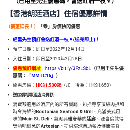
（已用里先生優惠碼，會送紅酒一枝🍷）
【香港朗廷酒店】住宿優惠詳情
（優惠延長！）
「零」房價快閃優惠
經里先生預訂會送紅酒一枝🍷(送完即止)！
預訂日期：即日至2022年12月14日
入住日期：即日至2023年2月28日
優惠預訂網址
：
https://bit.ly/3FzLSbL
（已用里先生優
惠碼：
「MMTC16」
）
優惠房價：
HK$1,500起
（加一後為：HK$1,650）
送房價相等酒店消費額
消費額適用於酒店內的所有餐廳，包括尊享頂級肉扒和
時令海鮮的
B
ostonian Seafood & Grill
、充滿美式風
味的
Main St. Deli
、氣派典雅奢華的
廷廊
、源自倫敦得
獎酒吧概念的
Arte
sian
、提供環球自助餐及健康美食