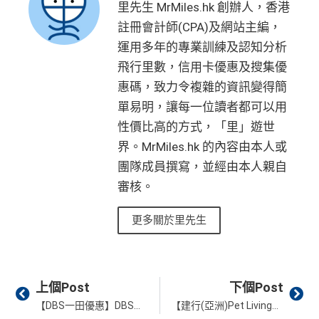
（主卡及附屬卡）
星期五係百老匯、PALACE或AMC
起計過去 12 個月內
曾持有或取消
任何由美國運通香港批
用（2026年起有條件）
里先生 MrMiles.hk 創辦人，香港
ut warranty. Additionally, this site may be compensated thr
may be different than what you see when you visit a finan
睇戲買一送一
核的信用卡或簽賬卡（不包括美國運通白金卡/半島白金
註冊會計師(CPA)及網站主編，
最新已經加埋
Intervals
(小食飲品套餐) 可以去R
ough third party advertisers. However, the results of our c
cial institution, service provider or specific product’s site. F
卡）之基本卡會員。
全年盡享 city’super、LOG-ON 及 cookedDeli
97折
優
oots98 或 Lee Fa Yuen Express到攞份餐
運用多年的專業訓練及認知分析
omparison tools which are not marked as sponsored are a
or any discrepancy in product information, please refer to t
惠
飛行里數，信用卡優惠及搜集優
lways based on objective analysis first.
留意AE Explorer可以用既Lounge唔係
AE Centu
he financial institution’s website for the most updated versi
積分無限期
A
rion Lounge
而係環亞機場貴賓室
on. All financial products and services are presented witho
惠碼，致力令複雜的資訊變得簡
查看更多信用卡詳情及分析...
E
ut warranty. Additionally, this site may be compensated thr
每曆年首$120,000簽賬$6=1里
單易明，讓每一位讀者都可以用
每年簽賬達HK$150,000，可獲豁免下年度HK
白
ough third party advertisers. However, the results of our c
$2,200之基本卡會籍年費，亦可繼續使用首2張
性價比高的方式，「里」遊世
❎
缺點
金
omparison tools which are not marked as sponsored are a
附屬卡而無須繳付年費
界。MrMiles.hk 的內容由本人或
卡
現有客戶迎新優惠詳情
lways based on objective analysis first.
AE
積分無限期
，AE積分可兌換至10間航空公司夥伴之
團隊成員撰寫，並經由本人親自
迎
年費要$2,200，即使有
AE白金卡
都不能免年費
查看更多信用卡詳情及分析...
飛行里數（
行政費亦將全免
）：Asia Miles, Avios、E
新
審核。
mirates、Finnair及KrisFlyer等里數計劃都有份：18,00
海外簽賬手續費小貴，有2%收費(其他卡做緊1至1.9
項
0運通積分= 1,000里→
AE積分兌換里數
5%)
更多關於里先生
目
全年積分獎賞
：靈活運用美國運通積分兌換現金券／P
轉換成飛行里數手續費每次$400
ay with Points / 憑分繳費、Travel with Points憑分預訂
H
行程（2024年9月30日前：150AE 積分兌換至HK
K
查看更多信用卡詳情及分析...
Prev
Ne
上個Post
下個Post
$1）、酒店積分（
Marriott Bonvoy積分
或是
Hilton Hon
$5
首3個月內
用基本卡或附屬卡為手機八達通包括
ors積分
）、生活家品等
【DBS一田優惠】DBS信用卡一田簽賬高達HK$80獎賞
【建行(亞洲)Pet Living虛擬信用卡】寵物簽賬高回贈信用卡！獸醫診所、寵物相關商店及OneDegree寵物保險簽賬低至8%現金回贈！
0
iPhone、Apple Watch或Android手機，單次增