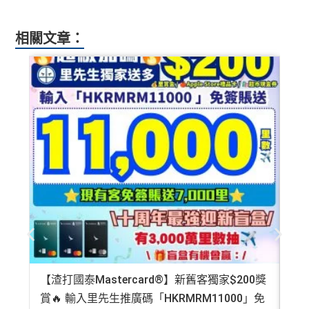
簽
（
主卡及附屬卡
）
可以憑卡進入香港機場
Plaza Premi
值淨HK$600
賬
um Lounge
貴賓候機室，每曆年上限合共
8次
。了解更
相關文章：
回
多：
AE Explorer lounge 貴賓室
贈
全年電影優惠
：專享香港百老匯院線4DX、3D、2D及
IMAX 電影正價戲票9折優惠
76
免費旅遊保障
：旅遊意外保障金額高達HK$350萬（需
萬
以AE Explorer卡訂機票）
積
首6個月內
累積簽賬滿HK$6萬有
32萬積分
於
第
分
15至17個月
期間，進行一次任何金額的合資格
網上購物安全保證
：以
AE Explorer卡簽賬可享退貨保
簽
簽賬再有額外
32萬積分
本地簽賬2X積分，簽賬
證、 45日購物保障、延長保養服務及價格保障
賬
HK$60,000再有額外
12萬積分
申請連結
：
MrMil
全球
24
小時提供協助
：透過「運通財」服務於世界各
迎
es.hk/ae-charge-apply/
地提取現金、超過2,200間美國運通旅遊辦事處提供之
新
專有服務
批卡特快，5-10個工作天
沒有
海外簽賬DCC協議
，海外實地簽賬唔洗怕中咗DC
88
C陷阱
里
申請完填Form
MrMiles.hk/ap-form
賺多88里賞
【渣打國泰Mastercard®】新舊客獨家$200獎
AE
賞
金#❗️（由里先生派出🎯38新會員+成功批卡50額
一連串
American Express信用卡消費優惠
賞🔥 輸入里先生推廣碼「HKRMRM11000」免
登記
金
外里賞金）