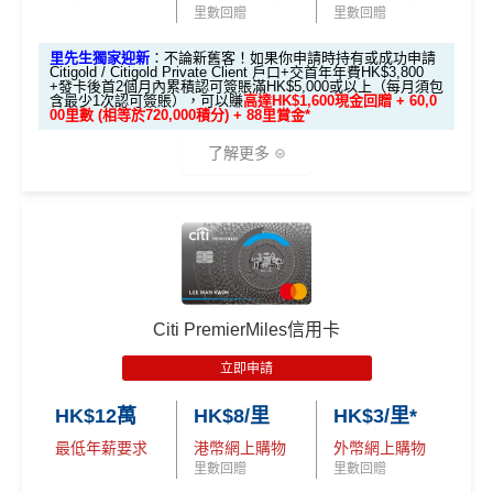
1️⃣ 啟動「本地簽賬 6
額外里數將會於信用卡獲發出後5個月內加入指定的國
里數回贈
里數回贈
✅
Mox 信用卡 4 大優點
首年免年費
X 積分」優惠（每季
泰會員賬戶內。
上限 HK$15,000）
係Agoda book酒店同國泰買機票有優惠
里先生獨家迎新
：不論新舊客！如果你申請時持有或成功申請
國泰新會員登記：
MrMiles.hk/new-am
（做咗會員先申
Citigold / Citigold Private Client 戶口+交首年年費HK$3,800
2% 現金回贈 或 無上限$5: 1「亞洲萬里通」里數回贈
：只
+發卡後首2個月內累積認可簽賬滿HK$5,000或以上（每月須包
📍
登記優惠 1：
htt
增加至19種飛行常客計劃或酒店獎勵計劃，拎嚟兌換
請到渣打國泰卡）
含最少1次認可簽賬），可以賺
高達HK$1,600現金回贈 + 60,0
要於簽賬前成為
Mox+
會員，以Mox信用卡簽賬可享全港所
ps://shorturl.at/K
里數或者酒店staycation都得！
00里數 (相等於720,000積分) + 88里賞金*
B. 渣打信用卡
現有
客戶：
有消費 (包括網購、食飯)
2% 無上限回贈
。比很多傳統銀
hrl8
八達通增值及eBanking繳費都有回贈
(為下階段疊
了解更多
行卡更爽快。係非常之好的
大額簽賬信用卡
，特別係外幣
登記特別
加倍數積分
2️⃣ 啟動「
外幣簽賬 1
HSBC信用卡優惠
夠多夠密
簽賬揀儲里數。
推廣
渣打信用卡現有客戶**一定要
經里先生指定連結+輸入
作準備)
0.75X 積分
」優惠
滙豐EveryMile信用卡仲送埋每年
HSBC免費旅遊保險
超市神卡 3%
：在全港超市 (惠康、百佳、一田、HKTVmal
🎁
迎新禮遇
里先生推廣碼「HKRMRM11000」
申請渣打國泰Mast
（每季上限 HK$10,0
l 等) 簽賬，無條件享
3% 現金回贈
。
ercard：
MrMiles.hk/cathay-card-apply
免費機場貴賓室
+
機場酒吧Intervals
俾你玩
00）
高達60,000迎新里數
外幣神卡免1.95%手續費
：只要揀儲「亞洲萬里通」里
✅免簽賬迎新：
開卡
加碼
送7,000里數！
📍
登記優惠 2：
htt
❎
缺點
數，所有
外幣手續費及CBF
都免！
優惠期：
2026年7月1日至9月30日
ps://shorturl.at/Y
✅申請完填
MrMiles.hk/cathay-card-form
賺多
HK$20
Citi PremierMiles信用卡
介面體驗 (UX)
：App 介面極度流暢，即時顯示回贈，比起
NQXl
0獎賞+新會員38
里賞金
@
❗️【由里先生派出】
立即申請:
MrMiles.hk/citi-apply
無得開附屬卡
立即申請
傳統銀行 App 好用得多。詳情可參考
Mox 活期存款利息
申請完填Form賺多88里賞金*
MrMiles.hk/citi-pre
C. 《超級10周年限定版》盲盒：
攻略
。
🎯 第二階段：本地迎新簽賬獎賞 (累積簽滿 HK$8,00
HK$12萬
HK$8/里
HK$3/里*
stige-form
查看更多信用卡詳情及分析...
0 本地簽賬)
🎁不論全新信用卡客戶*定現有信用卡客戶**推廣期內成功
最低年薪要求
港幣網上購物
外幣網上購物
不論新舊客！如果你申請時持有或成功申請Citigold / C
查看更多信用卡詳情及分析...
申請渣打國泰Mastercard後，即可自動參加盲盒抽獎，並
里數回贈
里數回贈
itigold Private Client 戶口+交首年年費HK$3,800，先賺
【🔥限時