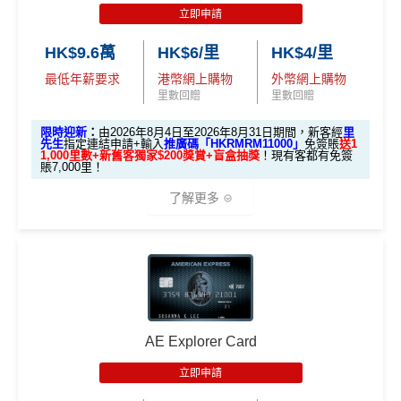
滙豐EveryMile信用卡迎新
惠嘅朋友
獎賞錢有效期於簽賬後最多2年，最少1年(按簽賬年度
立即申請
想儲「亞洲萬里通」
計算)
滙豐 EveryMile信用卡申請網址
：
MrMiles.hk/hsbc-mile-a
海外簽賬都有回贈2%
適合
鍾意直接賺 Cash / 最
里數換免費機票去旅
HK$9.6萬
HK$6/里
HK$4/里
pply
對象
近有大額簽賬
門檻低，學生卡都做到2%回贈！
行嘅朋友
最低年薪要求
港幣網上購物
外幣網上購物
查看更多信用卡詳情及分析...
里先生加碼：
申請完填Form
MrMiles.hk/hsbc-em-for
里數回贈
里數回贈
❎
缺點
1. M
m
賺1個里程段+
里賞金
❗️（由里先生派出🎯38新會員額
限時迎新
：
由2026年8月4日至2026年8月31日期間，新客經
里
ox
簽HK$4,000回額外
HK
簽HK$10,000賺17,000
外里賞金#）
先生
指定連結申請+輸入
推廣碼「HKRMRM11000」
免簽賬
送1
1,000里數+新舊客獨家$200獎賞+盲盒抽獎
！現有客都有免簽
加碼至2%有每半年上限HK$8萬
，夠數可停，轉玩返
迎新
$1,000
現金
「亞洲萬里通」里數
賬7,000里！
#每1里賞金 ≈ HK$1，可兌換FPS轉數快回贈！詳情
MrMil
渣打Simply Cash
獎賞
es.hk/mmcredit
了解更多
收1% CBF手續費
2.
電子錢包直接增值無得玩
里先
現有客
🎁迎新禮遇
E-banking同自動轉賬都無回贈
全新客
全新客
生額
滙豐EveryMile卡
戶簽
戶簽$2.
戶簽$8,
外獎
無得儲里數
A. 渣打信用卡
全新
客戶迎新
迎新優惠
$8,000
5萬*
000*
賞
*
（要
查看更多信用卡詳情及分析...
AE Explorer Card
優惠期：2026年8月4日至2026年8月31日
填表
簽夠HK$4,000賺額外
簽夠HK$10,000賺額外
HSBC EveryMile
$1,250
$800 R
$200 R
→
M
HK$200禮品
HK$200禮品
立即申請
✅經里先生指定連結+輸入里先生推廣碼「HKRMRM1
卡基本迎新
RC
C
C
rMil
1000」
申請渣打國泰Mastercard：
MrMiles.hk/cathay-