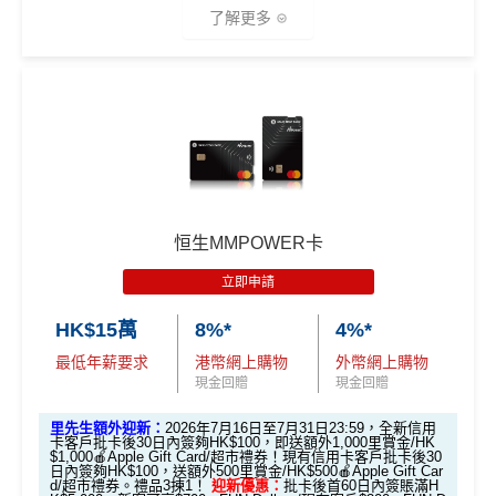
了解更多
AEON WAKUWAKU主打網購6%回贈🤩，算係市面上網
購卡回贈率最有競爭力嘅卡之一。呢張卡喺日本簽賬仲有
3%回贈🇯🇵！對鐘意去日本旅行嘅你嚟講，絕對係慳錢
好幫手！詳情睇返：
AEON WAKUWAKU信用卡
🎁
迎新禮遇
AEON CARD WAKUWAKU迎新合共享高
恒生MMPOWER卡
達HK$1,038
立即申請
HK$15萬
8%*
4%*
迎新資格：
過去12個月內未曾持有任何有效之 AEON
最低年薪要求
港幣網上購物
外幣網上購物
信用卡（包括尚未確認之信用卡）
現金回贈
現金回贈
優惠期：2026年7月10日至7月31日
里先生額外迎新：
2026年7月16日至7月31日23:59，全新信用
1. 經「AEON HK」手機App成功申請可享
卡客戶批卡後30日內簽夠HK$100，即送額外1,000里賞金/HK
$1,000🍎Apple Gift Card/超市禮券！現有信用卡客戶批卡後30
HK$200 回贈
日內簽夠HK$100，送額外500里賞金/HK$500🍎Apple Gift Car
d/超市禮券。禮品3揀1！
迎新優惠：
批卡後首60日內簽賬滿H