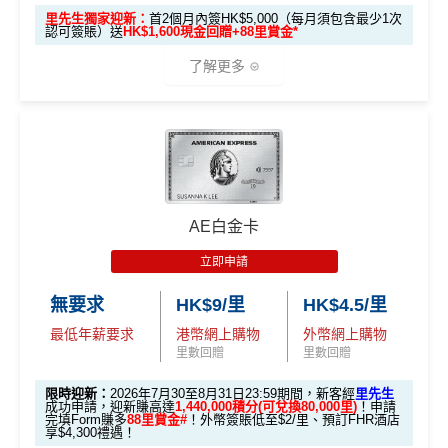
於10月11日或之前獲批卡更保證100%有獎！盲盒獎賞超
60,000里數 (相等於720,000積分)
，換到
雙人日本來回
加碼🔥】
里先生獨家迎新：
首2個月內簽HK$5,000（每月須包含最少1次
豐富，有過萬份獎品、 合共3,000萬里數等你抽：
認可簽賬）送
HK$1,600現金回贈+88里賞金*
經濟艙機票
！
另外，
發卡後首2個月內累積認可簽賬
HK$500 簽
首次簽賬
完成任何金額之首次
滿HK$5,000或以上（每月須包含最少1次認可簽
了解更多
簽賬
✈️ 1,000,000里數大獎 (夠換4張歐洲商務艙 及 4張日本
賬回贈
(8月4日至
賬），可以賺
高達H
K$1,600
現金回贈
！
商務艙來回機票^^)；
8月12日期
間)
🍎 超過HK$200萬Apple Gift Card (面值 HK$10,000/ H
🎁
迎新禮遇
K$5,000/ HK$2,000)；
條件
里數獎賞
96,000 AE
累積本地簽賬滿 HK
🧳 國泰 x Samsonite 20吋限量版行李箱；
本地迎新
積分
優惠期：2026年7月1日至9月30日
$8,000（須以港幣結
30,000里數
🍽️ LUBUDS 3個月會籍及價值HK$1,000現金券；
獎賞
(相當於 5,333
算）
批卡限期：2026年10月31日
不論新舊客，成功申請及交首年年費
(相等於360,0
AE白金卡
里數)
💰 不同里數獎賞，
保證最少帶走2,000里
！
00積分)
立即申請:
MrMiles.hk/citi-pm-apply
立即申請
本地簽賬
「盲盒」推廣期：2026年7月31日至9月20日 抽獎詳情：
48,000 AE
申請完填Form賺多88里賞金*:
MrMiles.hk/citi-pm
30,000里數
無要求
HK$9/里
HK$4.5/里
6X 積分
上述 HK$8,000 本地
www.sc.com/hk/cxluckydrawr3
條款細則：
https://av.sc.c
積分
申請時有 Citigold / Citigold Private Cl
-form
(相等於360,0
簽賬*6X 積分
om/hk/content/docs/hk-cc-cx-luckydraw-r3-tnc.pdf
(第一階段已
最低年薪要求
港幣網上購物
外幣網上購物
ient 戶口
(相當於 2,667
Citi新客發卡後首2個月內累積認可簽賬滿HK$5,000或
00積分)
申請連結：
MrMiles.hk/cathay-card-appl
里數回贈
里數回贈
里數)
登記)
以上（每月最少簽一次）可獲取
HK$1,600現金回贈
y
限時迎新：
2026年7月30至8月31日23:59期間，新客經
里先生
發卡後首2個月內累積認可簽賬滿HK
學生信用卡
：
首3個月內累積認可簽賬滿HK$1,000或
🎯 第三階段：額外迎新簽賬獎賞 (累積簽滿 HK$30,0
成功申請，迎新賺高達
1,440,000積分(可兌換80,000里)
！申請
HK$1,600現
$5,000或以上（每月須包含最少1次
完填Form賺多
88里賞金#
！外幣簽賬低至$2/里、預訂FHR酒店
(全新信用卡客戶*經
里先生
指定連結申請+
輸入推廣碼「H
以上，賺
HK$300現金回贈
00 - 包括 HK$12,000 本地 + HK$10,000 外幣)
金回贈
享$4,300禮遇！
認可簽賬）
KRMRM11000」
免簽賬送多HK$200獎賞+里先生派出38