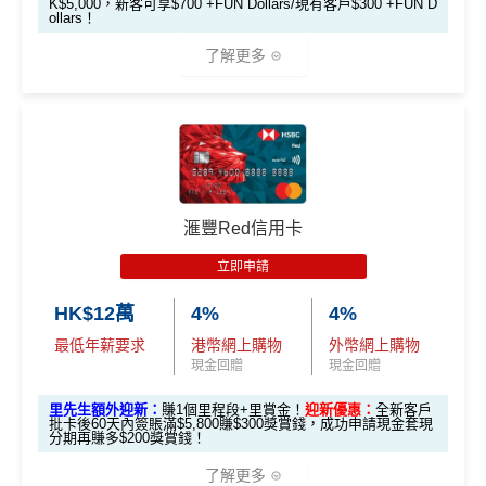
K$5,000，新客可享$700 +FUN Dollars/現有客戶$300 +FUN D
ollars！
優惠期：2026年7月10日至7月31日
經「AEON HK」手機App申請信用卡，並輸入
了解更多
推薦碼
「MILEWAKU」
，
成功申請及批核後，簽賬期內簽一
次可享
HK$200回贈
+
138里賞金
(包括額外迎新100里
（由2023年7月22日開始，恒生MMPOWER World Mast
賞金 + 新會員註冊38里賞金)
ercard可以
用+Fun Dollars找卡數
！）
迎新表格：
MrMiles.hk/aeon-wakuwaku-form/
🎁
迎新禮遇
2. 指定類別簽賬可享高達HK$200回贈
限時加碼迎新：
滙豐Red信用卡
合資格客戶於發卡後首60天內於以下四大類別簽賬，
立即申請
推廣期：2026年7月16日至7月31日23:59
每個類別可享HK$50回贈
，最高達
HK$200
回贈
經里先生申請恒生MMPOWER World Mastercard
HK$12萬
4%
4%
指定類別包括：
全新信用卡客戶*批卡後30日內簽夠HK$100，
最低年薪要求
港幣網上購物
外幣網上購物
「八達通自動增值」服務
送額外1,000里賞金/HK$1,000🍎Apple Gift Car
現金回贈
現金回贈
透過Rentsmart、Reap 或Keychain Pay平台繳
d/超市禮券 (3揀1)
里先生額外迎新：
賺1個里程段+里賞金！
迎新優惠：
全新客戶
交租金
現有信用卡客戶批卡後30日內簽夠HK$100，送
批卡後60天內簽賬滿$5,800賺$300獎賞錢，成功申請現金套現
分期再賺多$200獎賞錢！
於商戶設定每月自動轉賬，並完成一次自動轉
額外500里賞金/HK$500🍎Apple Gift Card/超
賬交易
了解更多
市禮券(3揀1)