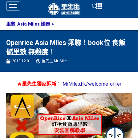
Skip
Open
Open
to
content
里數-Asia Miles 國泰
>
Openrice Asia Miles 乘聯！book位 食飯
儲里數 無難度！
2019-12-01
里先生 Mr. Miles
🔥里先生獨家迎新
：
MrMiles.hk/welcome-offer