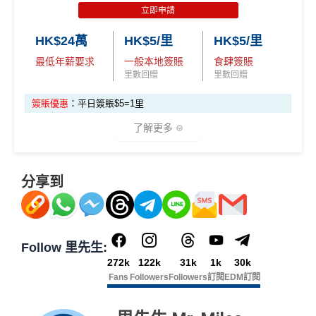
立即申請:
MrMiles.hk/citi-apply
用卡
賬
新獎賞
額外獎賞
享)
立即申請
要
*
申請完填Form賺多88里賞金*
MrMiles.hk/citi-pre
求
HK$24萬
HK$5/里
HK$5/里
stige-form
最低年薪要求
一般本地簽賬
食肆簽賬
不論新舊客！如果你申請時持有或成功申請Citigold / C
H
里數回贈
里數回贈
22.5萬
30萬分
itigold Private Client 戶口+交首年年費HK$3,800，先賺
中銀 Ch
K
+7.5萬分
分 ($90
($1,200
60,000里數 (相等於720,000積分)
，換到
雙人日本來回
簽賬優惠
：平日簽賬$5=1里
eers Vis
$1
($300 / 5,
0 / 15,0
/ 20,000
經濟艙機票
！
另外，
發卡後首2個月內累積認可簽賬
a Infinite
2,0
000里)
了解更多
00里)
里)
滿HK$5,000或以上（每月須包含最少1次認可簽
00
賬），可以賺
高達H
K$1,600
現金回贈
！
H
🎁
迎新禮遇
分享到
中銀 Ch
15萬分
22.5萬
K
+7.5萬分
條件
里數獎賞
eers Vis
($600 /
分 ($90
$1
($300 / 5,
a Signat
10,000
0 / 15,0
暫未有迎新優惠
0,0
000里)
ure
里)
00里)
30,000里數
00
✅
優點
Follow 里先生:
不論新舊客，成功申請及交首年年費
(相等於360,0
272k
122k
31k
1k
30k
00積分)
Fans
Followers
Followers
訂閱
EDM訂閱
*額外獎賞適用於持有「私人財富」或「中銀理財」賬戶之全新中銀信用
本地簽賬$5 = 1里
30,000里數
卡客戶。
積分可以儲五年
申請時有 Citigold / Citigold Private Cl