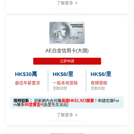
了解更多
B. 渣打信用卡
現有
客戶：
滙豐Visa Sign
全新信用卡客
現有信用卡客
ature卡迎新優
戶
戶
🎁
迎新禮遇
渣打信用卡現有客戶**一定要
經里先生指定連結+輸入
惠
里先生推廣碼「HKRMRM11000」
申請渣打國泰Mast
滙豐 Red Card申請網址
：
MrMiles.hk/hsbc-red-apply
ercard：
MrMiles.hk/cathay-card-apply
滙豐Visa Sign
$800「獎賞
$200 「獎賞
里先生加碼：
申請完填Form
MrMiles.hk/hsbc-red-for
✅免簽賬迎新：
開卡
加碼
送7,000里數！
ature卡基本迎
AE白金信用卡(大頭)
錢」
錢」
m
賺1個里程段+
里賞金
❗️（由里先生派出🎯38新會員額
新*
✅申請完填
MrMiles.hk/cathay-card-form
賺多
HK$20
立即申請
外里賞金#）
0獎賞+新會員38
里賞金
@
❗️【由里先生派出】
「現金套現」
HK$30萬
HK$6/里
HK$6/里
#每1里賞金 ≈ HK$1，可兌換FPS轉數快回贈！詳情
MrMil
C. 《超級10周年限定版》盲盒：
分期計劃優惠
$200 「獎賞
es.hk/mmcredit
全新信用卡客戶基本迎新
：
最低年薪要求
一般本地簽賬
食肆簽賬
（≥HK$20,00
不適用
錢」
里數回贈
里數回贈
🎁不論全新信用卡客戶*定現有信用卡客戶**推廣期內成功
0，12個月或以
累積合資格簽賬滿HK$5,800 ：
申請渣打國泰Mastercard後，即可自動參加盲盒抽獎，並
上還款期）
限時迎新：
迎新期內合共賺
高達HK$1,923獎賞
！申請完填For
於10月11日或之前獲批卡更保證100%有獎！盲盒獎賞超
基本迎新賺
$300
「獎賞錢」
m賺多
88里賞金#
(由里先生派出)
豐富，有過萬份獎品、 合共3,000萬里數等你抽：
啟動新卡後再成功申請「現金套現」分期計劃，獲批
$1,000「獎賞
$200「獎賞
了解更多
金額達港幣20,000元或以上，並選擇12個月或以上還
合共高達
錢」 (相等於1
錢」 (相等於2,
✈️ 1,000,000里數大獎 (夠換4張歐洲商務艙 及 4張日本
款期，享
$200
「獎賞錢」（相等於2,000里）
0,000里)
000里)
商務艙來回機票^^)；