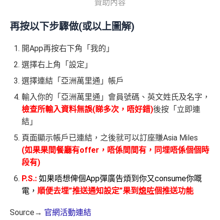
贊助內容
再按以下步驟做(或以上圖解)
開App再按右下角「我的」
選擇右上角「設定」
選擇連結「亞洲萬里通」帳戶
輸入你的「亞洲萬里通」會員號碼、英文姓氏及名字，
檢查所輸
入
資料無誤(睇多次，唔好錯)
後按「立即連
結」
頁面顯示帳戶已連結，之後就可以訂座賺Asia Miles
(如果果間餐廳有offer，唔係間間有，同埋唔係個個時
段有)
P.S.:
如果唔想俾個App彈廣告煩到你又consume你嘅
電，
順便去埋”推送通知設定”果到
熄咗
個推送功能
Source→
官網活動連結