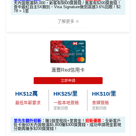
天內簽賬滿$8,000，新客有$800獎賞錢 / 舊客有$200獎賞錢！
食中最紅自主5X類別，Visa Signature做到高達3.6%回贈 / $2.
78 = 1里
✅申請完填
MrMiles.hk/cathay-card-form
賺多
HK$20
0獎賞+新會員38
里賞金
@
❗️【由里先生派出】
了解更多
✅成功批卡後首兩個月內，簽滿指定金額可以賺以下
迎新里數：
*以上為最高之回贈，需配合
HSBC最紅自主獎賞
5X
簽HK$5,000：賺高達10,000里數(HK$0.5=1里)
🎁
迎新禮遇
簽HK$40,000：賺高達40,000里數(HK$1=1里)
HSBC Visa Signature信用卡迎新
簽HK$110,000：
賺高達120,000里數
(HK$0.91=
滙豐Red信用卡
1里)
滙豐 Visa Signature信用卡申請網址
：
MrMiles.hk/hsbc-v
s-apply
立即申請
基本里數同埋近新里數存入時間有啲唔同，詳情睇返
渣打
Asia Miles迎新
攻略。
HK$12萬
HK$25/里
HK$10/里
里先生加碼：
申請完填Form
MrMiles.hk/hsbc-vs-form
賺1個里程段+
里賞金
❗️（由里先生派出🎯38新會員額外
最低年薪要求
一般本地簽賬
食肆簽賬
額外里數將會於信用卡獲發出後5個月內加入指定的國
里賞金#）
里數回贈
里數回贈
泰會員賬戶內。
里先生額外迎新：
賺1個里程段+里賞金！
迎新優惠：
全新客戶
#每1里賞金 ≈ HK$1，可兌換FPS轉數快回贈！詳情
MrMil
國泰新會員登記：
MrMiles.hk/new-am
（做咗會員先申
批卡後60天內簽賬滿$5,800賺$300獎賞錢，成功申請現金套現
es.hk/mmcredit
分期再賺多$200獎賞錢！
請到渣打國泰卡）