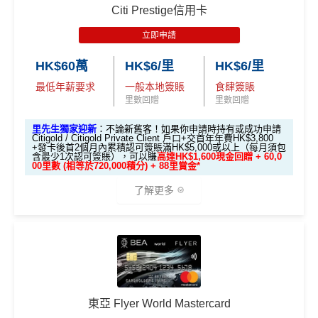
推廣期：2026年8月1日至8月31日
Citi Prestige信用卡
全新信用卡客戶經里先生申請中銀Cheers Card，並於
查看更多信用卡詳情及分析...
立即申請
批卡後1個月內簽賬滿HK$100，
額外送$500⾥先⽣
獎賞 (⾥賞⾦ / Apple Store禮品卡/ 超市現⾦券)
！
HK$60萬
HK$6/里
HK$6/里
立即申請！
→
MrMiles.hk/boc-cheers-apply
最低年薪要求
一般本地簽賬
食肆簽賬
里數回贈
里數回贈
📝迎新表格：
MrMiles.hk/boc-cheers-form/
申請後記得盡快填form先有額外獎賞㗎！
里先生獨家迎新
：不論新舊客！如果你申請時持有或成功申請
Citigold / Citigold Private Client 戶口+交首年年費HK$3,800
+發卡後首2個月內累積認可簽賬滿HK$5,000或以上（每月須包
含最少1次認可簽賬），可以賺
高達HK$1,600現金回贈 + 60,0
基本迎新：
00里數 (相等於720,000積分) + 88里賞金*
推廣期：即日起至2026年12月31日
了解更多
新客戶於發卡月及其後
首兩個曆月內
累積簽賬滿指定
金額，可享以下迎新獎賞：
🎁
迎新禮遇
高達60,000迎新里數
累
積
「中銀理
總獎賞
優惠期：
2026年7月1日至9月30日
東亞 Flyer World Mastercard
合資格信
簽
基本迎
財」客戶
(最高可