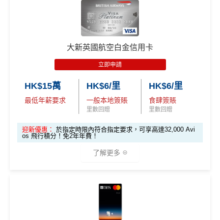
🎁
迎新禮遇
加總以上，迎新合共賺
高達$500
「獎賞錢」(相等於5,0
🍎 超過HK$200萬Apple Gift Card (面值 HK$10,000/ H
00里數)
*持卡人需於發卡後60日內完成累積簽賬滿
HK$8,000
要
AE白金信用卡迎新(只適用於2026年8月1日至8月31日23:
K$5,000/ HK$2,000)；
求。
不可獲享迎新
：於合資格信用卡批核日起計之過去1
59前申請)：
🧳 國泰 x Samsonite 20吋限量版行李箱；
不可獲享迎新
：於合資格信用卡批核日起計之過去12個月
2個月內曾取消任何滙豐個人信用卡基本卡。 迎新條款：
大新英國航空白金信用卡
內曾取消任何滙豐個人信用卡基本卡。 迎新條款：
滙豐迎
🍽️ LUBUDS 3個月會籍及價值HK$1,000現金券；
首3個月內成功簽賬一次: 享
HK$300簽賬回贈
滙豐迎新條款
新條款
立即申請
❎
優點
💰 不同里數獎賞，
保證最少帶走2,000里
！
首3個月內成功簽賬滿HK$10,000: 享
HK$700簽賬回贈
✅
優點
基本卡批核後首3個月內每HK$1=5美國運通積分，可
HK$15萬
HK$6/里
HK$6/里
「盲盒」推廣期：2026年7月31日至9月20日 抽獎詳情：
食中
最紅自主
5X類別，Visa Signature做到高達3.6%回
賺取
高達240,000積分
，（以
Amex Travel換機票酒店
最低年薪要求
一般本地簽賬
食肆簽賬
www.sc.com/hk/cxluckydrawr3
條款細則：
https://av.sc.c
永久免年費
贈/ $2.78=1里
(ATO)
或以Pay with points max每260＝$1^可換HK$9
里數回贈
里數回贈
om/hk/content/docs/hk-cc-cx-luckydraw-r3-tnc.pdf
簡化回贈方式，無需登記，無最低簽賬要求，網上簽
23，換酒店分/里數或禮品價值會更高！）如果有大額
經常有特別Bonus, e.g.
HSBC萬寧
/
HSBC百老匯
或其他
申請連結：
MrMiles.hk/cathay-card-appl
賬4%回贈！指定商戶 8% 回贈！
迎新優惠：
於指定時限內符合指定要求，可享高達32,000 Avi
簽賬如醫院或保險，用呢個offer都抵！
HSBC信用卡優惠
os 飛行積分！免2年年費！
y
夠彈性，以
「獎賞錢」RC
形式存入，可以配合HSBC
申請完填Form
MrMiles.hk/pc-form
賺
多
88里賞金#
每月結單週期首HK$10,000
網上銀行ebanking繳費
有0.
了解更多
Reward+ App「賞付款」功能抵扣簽賬交易，亦可以
(全新信用卡客戶*經
里先生
指定連結申請+
輸入推廣碼「H
❗️
（由里先生派出🎯38新會員+成功批卡50額外里賞
4%回贈，市面上絕大部份銀行已沒有相關回贈
直接轉換為里數或喺
e-Shop
換禮品／coupon
KRMRM11000」
免簽賬送多HK$200獎賞+里先生派出38
金）
HSBC信用卡優惠
夠多夠密
新會員里賞金@+11,000里數
❗️
舊客免簽賬加碼送7,000里❗️
每月結單週期首HK$10,000網上繳費有0.4%回贈，市
(里先生額外迎新已於2026年2月28日完結)
加總以上，迎新合共高達
HK$1,923
獎賞+
88里賞金#
如果用
iPhone/Mac的話會有Adblock
，請你改返啲Settin
HSBC獎賞錢轉換飛行里數無手續費
，換Asia Miles更
面上絕大部份銀行已沒有相關回贈
🎁
迎新禮遇
g再申請：
MrMiles.hk/adblock/
)
可即時到賬
#每1里賞金 ≈ HK$1，可兌換FPS轉數快回贈！詳情
MrMi
直接
轉換「獎賞錢」至里數戶口
免手續費
大新迎新優惠：