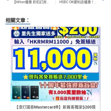
豁免兌換里數手續費
！
【Hilton優惠 折扣訂房】希爾頓半價限時3天！日本/韓國/關島/香港
HSBC OK便利店優惠！買滿HK$30即減HK$15
無迎新)
每季
簽賬滿$15,000
後可以
免費享環亞機場貴賓室服務
2 次
，次數仲可以同同行親友share！教學：
中銀Chee
*38新會員+成功批卡派出50額外里賞金。每1里賞金 ≈ HK
相關文章：
rs Card 機場貴賓室
$1，可兌換FPS轉數快回贈！詳情
MrMiles.hk/mmcredit
✅
優點
指定高級食府可享
買1送1
優惠
指定
Hotels.com
網站預訂酒店
住4晚可享75折優惠
預訂任何酒店預訂4晚免1晚*
憑卡預訂酒店機票送
中銀Cheers Card免費人身意外
險，附帶旅遊相關保障
！
每年肯俾年費可拎返240,000積分
憑卡於
卡塔爾航空
網站預訂機票可享
85折優惠
PayMe
/
支付寶HK
/
Wechat Pay
都有無上限$6=1里
平日簽賬無上限$6=1里
查看更多信用卡詳情及分析...
年資獎賞高達30%
有送Priority Pass可以無限次入
機場Lounge
免費旅遊保險，另外仲有購物保障及網絡購物綜合保
港元支付海外商戶(如Expedia)無1%
CBF手續費
但都
無積分
【渣打國泰Mastercard®】新舊客獨家$200獎
AE
可以玩到酒店積分計劃！