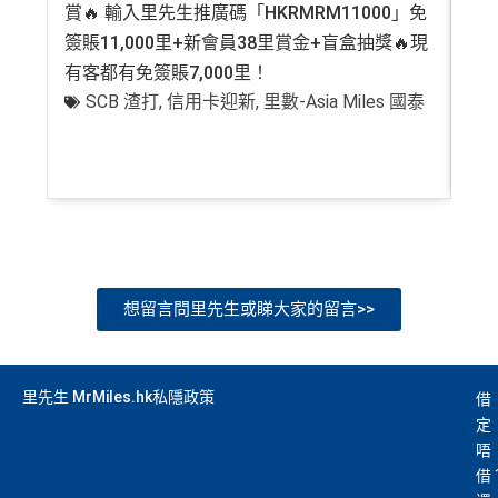
賞🔥 輸入里先生推廣碼「HKRMRM11000」免
登記
Citibank積分
無限期
簽賬11,000里+新會員38里賞金+盲盒抽獎🔥現
萬高
兌換里數酒店積分免手續費
有客都有免簽賬7,000里！
有
• 香港瑰麗酒店住宿，餐飲及生日餐飲禮遇
SCB 渣打
,
信用卡迎新
,
里數-Asia Miles 國泰
+
• Citi Prestige禮賓部，幫你搞掂餐廳、酒店預訂
• 獨家本地米芝蓮官方美饌禮遇，享高達八折餐飲優惠
• 世界各地指定的高爾夫球場免果嶺費
❎
缺點
年薪要求高，要HK$600,000
想留言問里先生或睇大家的留言>>
年費無得走HK$3,800，不過有里數收返，都夠去一轉
東京或首爾
CBF/DCC無積分
里先生 MrMiles.hk私隱政策
借
定
唔
借
免責聲明：里先生努力保持信息準確。
若
任何信息與你到