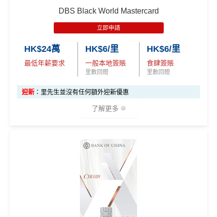
les.hk/mmcredit
申請完填Form賺多HK$200獎賞+新會員38
❎
缺點
❎
缺點
DBS Black World Mastercard
✅
優點
里賞金@：
MrMiles.hk/cathay-card-for
推廣期：即日起至2026年12月31日
m
立即申請
新客戶成功申請大新英國航空白金卡，並於指定時限
獎賞錢有效期於簽賬後最多2年，最少1年(按簽賬年度
獎賞錢有效期於簽賬後最多2年，最少1年(按簽賬年度
飲食優惠全集：
AE美膳會及餐廳優惠合集
內符合以下指定要求，可享高達32,000 Avios 飛行積
計)
HK$24萬
HK$6/里
HK$6/里
@每1里賞金 ≈ HK$1，可兌換FPS轉數快回贈！詳情
Mr
計算)
分：
優惠活動更新：
AE信用卡優惠合集
Miles.hk/mmcredit
玩法相對複雜，要注意既限時優惠/條款/最低簽賬要求
最低年薪要求
一般本地簽賬
食肆簽賬
✅
優點
優惠一：發卡後首3個月內，累積HK$12,000
合
（主卡及附屬卡）
Cafe Deco Group指定餐廳惠顧晚膳
里數回贈
里數回贈
多，唔識玩平日本地簽賬只得$25=1里
查看更多信用卡詳情及分析...
資格簽賬
→
享12,000 Avios 飛行積分
（連同基
堂食自主餐牌食品﹐星期一至四：2-3人有6折，4-12
如果唔中最紅自主六類別，平日簽賬得$25=1里
迎新
：里先生並沒有任何額外迎新優惠
本 Avios 飛行積分）
人有75折 / 星期五至日：2-12人有75折
首年免年費
了解更多
優惠二：發卡後首6個月內，每月首HK$10,000
（主卡）
美心指定中西食府惠顧晚膳堂食自主餐牌食
查看更多信用卡詳情及分析...
簽賬都可以儲會籍！合資格簽賬滿HK$500,000可賺高
海外
簽賬
→
享HK$2=1 Avios 飛行積分
品﹐星期一至四：2-3人有6折，4-12人有75折 / 星期五
達100馬可孛羅會會籍積分 (以簽賬賺取，以前只能夠
至日：2-12人有75折
優惠三：發卡後首3個月內，
成功開立優易綜合
用飛行嚟賺取)
✅
優點
理財戶口、VIP i-Account 綜合理財戶口或 Hell
（主卡及附屬卡）
惠顧聘珍樓、名都酒樓及名都﹐
晚
食肆、酒店及海外簽賬HK$4 = 1里！勁抵無上限賺里
o Kitty VIP i-Account 綜合理財戶口 →
享額外
膳堂食自選主餐牌食品及飲品有7折
數食飯卡！
持續做
DBS信用卡優惠
，啲優惠都實用又貼地
5,000 Avios 飛行積分
（主卡及附屬卡）
Mira Dining 旗下指定餐廳國金軒 (if
國泰、香港快運合資格簽賬HK$3＝1里
有得換Asia Miles/Avios/KrisFlyer/鳯凰知音，夠flexibl
c)、 翠亨邨，
晚膳堂食自選主餐牌食品及飲品7折
，及
✅
優點
換里數免手續費
e！
自選主餐牌食品外賣自取低至75折
每月簽賬積分自動兌換去AM戶口，免除
信用卡積分換
對比
東亞Flyer world
批卡比較容易，年薪要求低都仲做
（主卡及附屬卡）
星期五係百老匯、PALACE或AMC