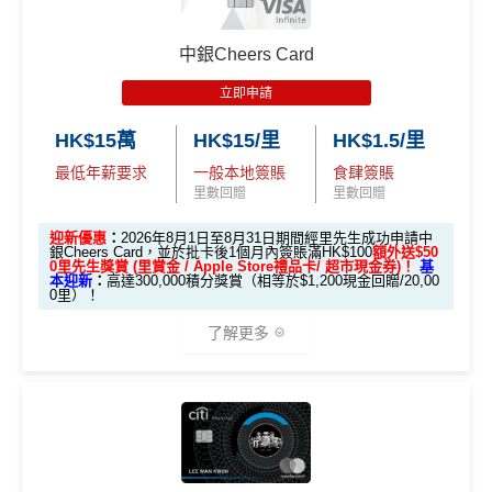
年薪要求低！
里數
啱晒唔想煩嘅里友
到$6=1里
睇戲買一送一
本地簽賬HK$6=1 Avios
一樣食到渣打信用卡優惠及Mastercard優惠
日常
PayMe
/
支付寶
HK轉賬
/
Wechat Pay轉賬
都$6=
中銀Cheers Card
全年盡享 city’super、LOG-ON 及 cookedDeli
97折
優
1！！！無成本賺里數！
生日當天簽賬HK$6=2 Avios
惠
❎
缺點
立即申請
積分無限期，轉DBS$去積分特快，Asia Miles可即日
英航指定網頁買英航機票9折兼享HK$6 = 2 Avios
積分無限期
到賬
HK$15萬
HK$15/里
HK$1.5/里
3年內Executive Club戶口有郁過就自動延長Avios有效
每曆年首$120,000簽賬$6=1里
網上ebanking繳費無積分
兌換里數免手續費
最低年薪要求
一般本地簽賬
食肆簽賬
期
里數回贈
里數回贈
❎
缺點
機場禁區Relay經緯憑卡送你$15報紙/雜誌(可補差價)
兌換Avios免手續費
查看更多信用卡詳情及分析...
迎新優惠
：
2026年8月1日至8月31日期間經里先生成功申請中
Avios有
Household account
可以全家一齊儲共用Avios
❎
缺點
銀Cheers Card，並於批卡後1個月內簽賬滿HK$100
額外送$50
年費要$2,200，即使有
AE白金卡
都不能免年費
0⾥先⽣獎賞 (⾥賞⾦ / Apple Store禮品卡/ 超市現⾦券)！
基
本迎新
：
高達300,000積分獎賞（相等於$1,200現金回贈/20,00
❎
缺點
海外簽賬手續費小貴，有2%收費(其他卡做緊1至1.9
0里）！
iBanking繳費無里數
5%)
了解更多
信用卡交保險費
點交都無積分
只能收取Avios做回贈，無得選擇儲現金回贈
轉換成飛行里數手續費每次$400
食飯都係得$6=1里
中銀Cheers Card迎新
查看更多信用卡詳情及分析...
網上交易中非香港商戶用港幣交易
(CBF, 包括DCC)無
查看更多信用卡詳情及分析...
里數，但唔收charge
限時加碼迎新：
八達通自動增值$12=1里，每日增值得$250