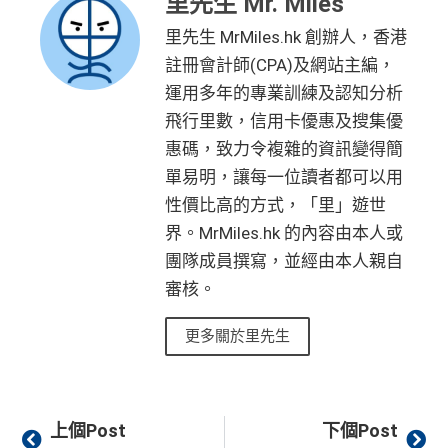
里先生 Mr. Miles
(相等於360,0
ient 戶口
兌換里數免手續費
00積分)
里先生 MrMiles.hk 創辦人，香港
里先生總結：
如果你是「中銀理財」
❎
缺點
註冊會計師(CPA)及網站主編，
或以上客戶，申請
Cheers Visa Infini
發卡後首2個月內累積認可簽賬滿HK
HK$1,600現
運用多年的專業訓練及認知分析
$5,000或以上（每月須包含最少1次
te
並簽滿 HK$12,000，最高可以拎到
金回贈
飛行里數，信用卡優惠及搜集優
海外簽賬都係$5 = 1里
認可簽賬）
20,000里
，夠換一套來回首爾經濟艙
惠碼，致力令複雜的資訊變得簡
於非香港登記之商戶以港幣交易金額及DCC都有1%收
機票！即使是
Visa Signature
版本，
單易明，讓每一位讀者都可以用
費
Citi Prestige Card 迎新得分及同時所得基本積
簽 HK$10,000 拎
15,000里，
亦是非常
性價比高的方式，「里」遊世
分
吸引的入里成本。
到第二年時沒有東亞戶口唔waive年費，打完電話都唔
界。MrMiles.hk 的內容由本人或
waive
如果唔怕麻煩其實應該開咗個 Citigold / Citigold Private
團隊成員撰寫，並經由本人親自
Client 戶口先申請Citi Prestige，比冇戶口嘅人
賺多一
中銀Cheers Card優點
查看更多信用卡詳情及分析...
審核。
倍迎新
：
30,000
里數
(相等於360,000
積分
) > 60,000
里
數
(相等於720,000
積分
)
更多關於里先生
餐飲/外幣/寵物生活簽賬有
高達10倍積分獎賞
，相等於
迎新
條件及
冷河期
$1.5/里
或
4%現金回贈
！
Private I PETS享全年8折優惠；購買指定寵物保險享7
可以拎咗Citibank其他信用卡先再拎呢張Citi Prestige，
Prev
Ne
5折優惠
因為拎咗其他卡可以食咗迎新先，之後先俾年費出呢
上個Post
下個Post
張卡(如果先拎Citi Prestige再拎Citi PM，咁Citi PM會