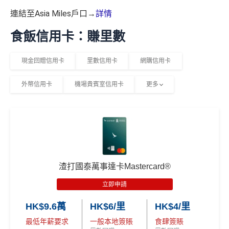
連結至Asia Miles戶口→
詳情
食飯信用卡：賺里數
現金回贈信用卡
里數信用卡
網購信用卡
外幣信用卡
機場貴賓室信用卡
更多
渣打國泰萬事達卡Mastercard®
立即申請
HK$9.6萬
HK$6/里
HK$4/里
最低年薪要求
一般本地簽賬
食肆簽賬