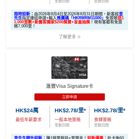
里數回贈
里數回贈
限時迎新
：
由2026年8月4日至2026年8月31日期間，新客經
里
先生
指定連結申請+輸入
推廣碼「HKRMRM11000」
免簽賬
送1
1,000里數+新舊客獨家$200獎賞+盲盒抽獎
！現有客都有免簽
賬7,000里！
了解更多
🎁迎新禮遇
A. 渣打信用卡
全新
客戶迎新
滙豐Visa Signature卡
優惠期：2026年8月4日至2026年8月31日
立即申請
✅經里先生指定連結+輸入里先生推廣碼「HKRMRM1
1000」
申請渣打國泰Mastercard：
MrMiles.hk/cathay-
HK$24萬
HK$2.78/里*
HK$2.78/里*
card-apply
，成功批卡後，新客免簽賬先送
11,000里數
最低年薪要求
一般本地簽賬
食肆簽賬
❗️
里數回贈
里數回贈
HKRMRM11000
里先生推廣碼：
複製
里先生額外迎新：
賺1個里程段+里賞金！
迎新優惠：
批卡後60