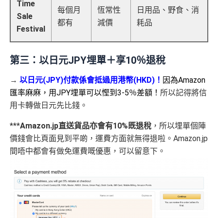
Time
每個月
恆常性
日用品、野食、消
Sale
都有
減價
耗品
Festival
第三：以日元JPY埋單＋享10％退稅
→
以日元(JPY)付款係會抵過用港幣(HKD)！
因為Amazon
匯率麻麻，用JPY埋單可以慳到3-5％差額！
所以記得將信
用卡轉做日元先比錢。
***
Amazon.jp直送貨品亦會有10%既退稅
，所以埋單個陣
價錢會比頁面見到平啲，運費方面就無得退啦。Amazon.jp
間唔中都會有做免運費嘅優惠，可以留意下。