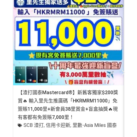
【渣打國泰Mastercard®】新舊客獨家$200獎
AE
賞🔥 輸入里先生推廣碼「HKRMRM11000」免
登記
簽賬11,000里+新會員38里賞金+盲盒抽獎🔥現
萬高
有客都有免簽賬7,000里！
有
SCB 渣打
,
信用卡迎新
,
里數-Asia Miles 國泰
+