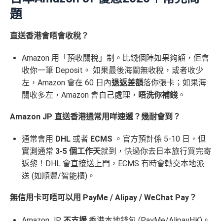
題
直送香港會唔會收稅？
Amazon 用「預收關稅」制。比錢個陣如果夠額，佢會
收你一筆 Deposit。 如果最後海關無收稅，或者收少
左，Amazon 會在 60 日內
退返差額
落你張卡；如果海
關收多左，Amazon 會自己處理，
唔洗你補錢
。
Amazon JP 直送香港通常用咩速遞？幾耐會到？
通常會用
DHL
或者
ECMS
。官方預計係 5-10 日，但
實測通常
3-5 個工作天
就到，快過你去日本旅行買完寄
返黎！DHL 會直接送上門，ECMS 有時會轉交本地派
送 (如順豐/智能櫃)。
無信用卡可唔可以用 PayMe / Alipay / WeChat Pay？
Amazon JP
不支援
香港本地錢包 (PayMe/AlipayHK)。