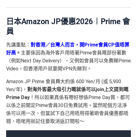
日本Amazon JP優惠2026︱Prime 會
員
先講重點：
對香港／台灣人而言，開Prime會員CP值唔算
好高
。
主要係因為海外客戶用唔著Prime會員嘅部份著數
（例如Next Day Delivery），又例如會員可以免費睇Prime
Video，但香港用戶就要開VPN先睇到。
Amazon JP Prime 會員費大約係 600 Yen/月 (或 5,900
Yen/年)，
對海外客最大吸引力嘅就係可以join上文提到嘅
Prime Day
！所以如果真係有嘢好想係Prime Day買，都可
以係之前開定Prime會員30日免費試用。當然呢個方法淨
係可以用一次，但當試下自己用唔用得著啲會員優惠都唔
錯，唔啱用就記住要取消返訂閱啦～