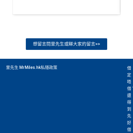
想留言問里先生或睇大家的留言>>
里先生 MrMiles.hk私隱政策
借
定
唔
借
還
得
到
先
好
借