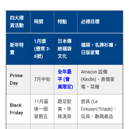
四大掃
時間
特點
必掃目標
貨活動
1月頭
日本傳
新年特
福袋、名牌衫褲、
(通常 3-
統福袋
賣
日版家電
6號)
文化
全年最
Amazon 設備
Prime
7月中旬
平 (會
(Kindle)、貴價家
Day
員限定)
電、耳機
11月最
跟足歐
廚具 (Le
Black
後一個
美，年
Creuset/Staub)、
Friday
星期五
尾清貨
玩具、數碼產品