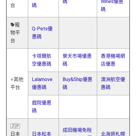
碼
Wines優惠
台
碼
碼
🐕寵
Q-Pets優
物平
惠碼
台
卡塔爾航
樂天市場優惠
香港機場網
空優惠碼
碼
店優惠
⭐其他
Lalamove
Buy&Ship優惠
澳洲航空優
平台
優惠碼
碼
惠碼
戲院優惠
碼
🇯🇵
成田機場免稅
日本
日本松本
北海道札幌