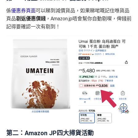
係
優惠券頁面
可以睇到減價貨品，如果睇啱嘅記住喺貨品
頁品
剔返優惠價錢
，Amazon.jp唔會幫你自動剔㗎，俾錢前
記得要確認一次有剔到！
第二：Amazon JP四大掃貨活動