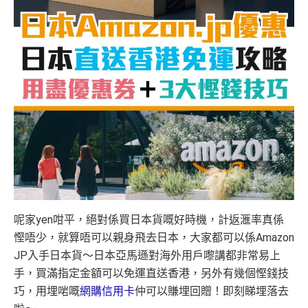
呢家yen咁平，絕對係買日本貨嘅好時機，計返滙率真係
慳唔少，就算唔可以親身飛去日本，大家都可以係Amazon
JP入手日本貨～日本亞馬遜對海外用戶嚟講都非常易上
手，買滿指定金額可以免運直送香港，另外有幾個慳錢技
巧，用埋啱嘅
網購信用卡
仲可以賺埋回贈！即刻睇埋落去