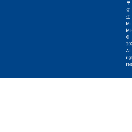
里
先
生
Mr.
Mi
©
20
All
rig
re