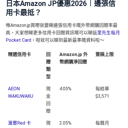
日本Amazon JP優惠2026︱邊張信
用卡最抵？
喺Amazon.jp買嘢就要睇邊張信用卡嘅外幣網購回贈率最
高，大家想睇更多信用卡回贈資訊嘅可以睇返
里先生每月
Pocket Card
，咁就可以睇到最新最準嘅資料啦～
精選信用卡
回
Amazon.jp 外
簽賬上限
贈
幣網購淨回贈
類
型
AEON
現
4.05%
每結單
WAKUWAKU
金
$3,571
回
贈
滙豐Red 卡
現
2.05%
每曆月