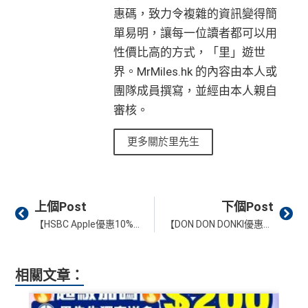
惠碼，致力令複雜的資訊變得簡
單易明，讓每一位讀者都可以用
性價比高的方式，「里」遊世
界。MrMiles.hk 的內容由本人或
團隊成員撰寫，並經由本人親自
審核。
更多關於里先生
Prev
Ne
上個Post
下個Post
【HSBC Apple優惠10%回贈】買iPhone iPad額外6%RC回贈或7,000里數！記得Apple Store官網用Apple Pay買！
【DON DON DONKI優惠】大新信用卡DONKI門市簽賬最高HK$100現金回贈！要登記！
相關文章：