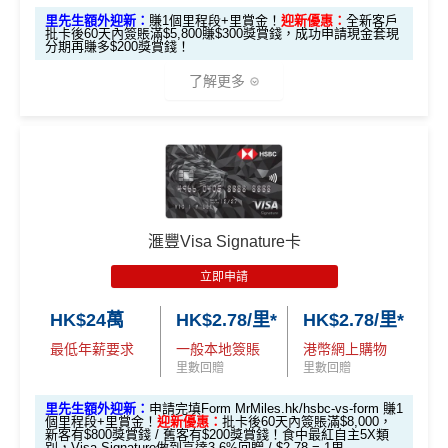
m
賺1個里程段+
里賞金
❗️（由里先生派出🎯38新會員額
里先生額外迎新：
賺1個里程段+里賞金！
迎新優惠：
全新客戶
外里賞金#）
批卡後60天內簽賬滿$5,800賺$300獎賞錢，成功申請現金套現
分期再賺多$200獎賞錢！
#每1里賞金 ≈ HK$1，可兌換FPS轉數快回贈！詳情
MrMil
了解更多
es.hk/mmcredit
🎁
迎新禮遇
現有客
全新客
全新客
滙豐EveryMile卡
戶簽
滙豐 Red Card申請網址
：
MrMiles.hk/hsbc-red-apply
戶簽$2.
戶簽$8,
迎新優惠
$8,000
5萬*
000*
*
里先生加碼：
申請完填Form
MrMiles.hk/hsbc-red-for
滙豐Visa Signature卡
m
賺1個里程段+
里賞金
❗️（由里先生派出🎯38新會員額
立即申請
外里賞金#）
HSBC EveryMile
$1,250
$800 R
$200 R
卡基本迎新
RC
C
C
HK$24萬
HK$2.78/里*
HK$2.78/里*
#每1里賞金 ≈ HK$1，可兌換FPS轉數快回贈！詳情
MrMil
es.hk/mmcredit
全新信用卡客戶基本迎新
：
最低年薪要求
一般本地簽賬
港幣網上購物
「現金套現」 分
里數回贈
里數回贈
期計劃優惠 （≥H
$200 R
$200 R
累積合資格簽賬滿HK$5,800 ：
不適用
K$20,000，12個
C
C
里先生額外迎新：
申請完填Form MrMiles.hk/hsbc-vs-form 賺1
基本迎新賺
$300
「獎賞錢」
個里程段+里賞金！
迎新優惠：
批卡後60天內簽賬滿$8,000，
月或以上還款期）
新客有$800獎賞錢 / 舊客有$200獎賞錢！食中最紅自主5X類
別，Visa Signature做到高達3.6%回贈 / $2.78 = 1里