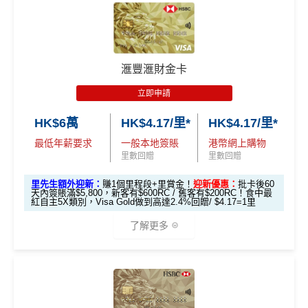
*持卡人需於發卡後60日內完成累積簽賬滿
HK$8,000
要
*（基本「獎賞錢」0.4%+「
最紅自主獎賞
」2%）
滙豐easy卡迎
全新信用卡客
現有信用卡客
求。
不可獲享迎新
：於合資格信用卡批核日起計之過去1
🎁
迎新禮遇
新優惠
戶
戶
2個月內曾取消任何滙豐個人信用卡基本卡。 迎新條款：
HSBC
銀聯雙幣Pulse鑽石卡迎新
滙豐迎新條款
$600「獎賞
$200 「獎賞
❎
優點
滙豐滙財金卡
滙豐 Pulse銀聯卡申請網址
：
MrMiles.hk/hsbc-unionpay-a
錢」或 35,000
錢」或 15,000
滙豐easy卡基
pply
立即申請
「易賞錢」積
「易賞錢」積
本迎新*
食中
最紅自主
5X類別，Visa Signature做到高達3.6%回
分(相等於$700
分(相等於$300
HK$6萬
HK$4.17/里*
HK$4.17/里*
里先生加碼：
申請完填Form
MrMiles.hk/hsbc-unionpa
贈/ $2.78=1里
「獎賞錢」)
「獎賞錢」)
y-pulse-form
賺1個里程段+
里賞金
❗️（由里先生派出🎯3
最低年薪要求
一般本地簽賬
港幣網上購物
經常有特別Bonus, e.g.
HSBC萬寧
/
HSBC百老匯
或其他
8新會員額外里賞金#）
里數回贈
里數回贈
「現金套現」
HSBC信用卡優惠
分期計劃優惠
里先生額外迎新：
賺1個里程段+里賞金！
迎新優惠：
批卡後60
#每1里賞金 ≈ HK$1，可兌換FPS轉數快回贈！詳情
MrMil
每月結單週期首HK$10,000
網上銀行ebanking繳費
有0.
$200 「獎賞
天內簽賬滿$5,800，新客有$600RC / 舊客有$200RC！食中最
（≥HK$20,00
不適用
es.hk/mmcredit
紅自主5X類別，Visa Gold做到高達2.4%回贈/ $4.17=1里
4%回贈，市面上絕大部份銀行已沒有相關回贈
錢」
0，12個月或以
HSBC信用卡優惠
夠多夠密
了解更多
上還款期）
滙豐Pulse銀聯雙
HSBC獎賞錢轉換飛行里數無手續費
，換Asia Miles更
全新信用卡客
現有信用卡客
幣鑽石卡迎新優
可即時到賬
免費「易賞
戶
戶
*以上為最高之回贈，需配合
HSBC最紅自主獎賞
5X
1年
1年
惠
錢」VIP會籍#
🎁
迎新禮遇
❎
缺點