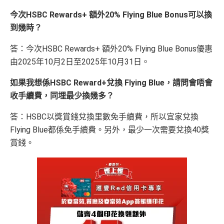
滙豐滙財金卡-學生卡申請網址
：
MrMiles.hk/hsbc-student
HSBC
銀聯雙幣卡迎新
「現金套現」 分期計劃
$200「獎
-apply
今次HSBC Rewards+ 額外20% Flying Blue Bonus可以換
於百佳、屈臣氏及豐澤簽賬可享高達6倍
「易賞錢」積
優惠 （≥HK$20,000，1
不適用
滙豐銀聯雙幣卡申請網址
：
MrMiles.hk/hsbc-unionpay-cla
賞錢」
分
，會員折扣日有高達92折優惠
到幾時？
2個月或以上還款期）
里先生加碼：
申請完填Form
MrMiles.hk/hsbc-gold-for
ssic-apply
m
賺1個里程段+
里賞金
❗️（由里先生派出🎯38新會員額
❎
缺點
答：今次HSBC Rewards+ 額外20% Flying Blue Bonus優惠
$800「獎
$200「獎
里先生加碼：
申請完填Form
MrMiles.hk/hsbc-unionpa
外里賞金#）
由2025年10月2日至2025年10月31日。
賞錢」
賞錢」
y-classic-form
賺1個里程段+
里賞金
❗️（由里先生派出
合共高達
得首兩年年費豁免
#每1里賞金 ≈ HK$1，可兌換FPS轉數快回贈！詳情
MrMil
（相等於8,
（相等於2,
🎯38新會員額外里賞金#）
如果我想係HSBC Reward+兌換 Flying Blue，請問會唔會
es.hk/mmcredit
000里）
000里）
八達通自動增值得0.4%回贈
收手續費，同埋最少換幾多？
#每1里賞金 ≈ HK$1，可兌換FPS轉數快回贈！詳情
MrMil
滙豐滙財金卡(學生卡) 迎新
增值電子錢包（
Payme
、
八達通
、
Wechat Pay
及
Alip
es.hk/mmcredit
答：HSBC以獎賞錢兌換里數免手續費，所以宜家兌換
ay
）唔計迎新合資格簽賬
*持卡人需於發卡後60日內完成累積簽賬滿
HK$5,800
要
Flying Blue都係免手續費。另外，最少一次需要兌換40獎
求。
不可獲享迎新：
於合資格信用卡批核日起計之過去1
賞錢。
滙豐滙財金卡
全新信用卡客
現有信用卡客
2個月內曾取消任何滙豐個人信用卡基本卡。 迎新條款：
滙豐銀聯雙幣卡迎新優
全新信用
現有信用
－學生卡
戶
戶
滙豐迎新條款
惠
卡客戶
卡客戶
查看更多信用卡詳情及分析...
✅
優點
滙豐滙財金卡
$300「獎賞
$200「獎賞
滙豐銀聯雙幣卡簽賬迎
$600「獎
$200「獎
－學生卡簽賬
錢」
（相等於
錢」
（相等於
新優惠*
賞錢」
賞錢」
食中
最紅自主
5X類別，做到高達2.4%回贈/ $4.17=1里
迎新優惠*
3,000里）
2,000里）
經常有特別Bonus, e.g.
HSBC萬寧
/
HSBC百老匯
或
其他H
「現金套現」 分期計劃