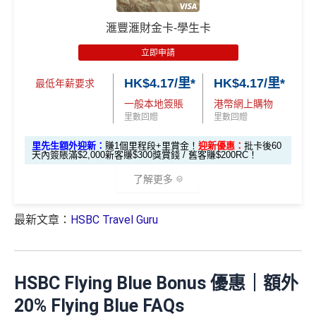
$900「獎賞
$300「獎賞
滙豐Pulse銀聯雙
HSBC 滙財金卡迎新
合共高達
$800「獎賞
$200 「獎賞
錢」
錢」
幣鑽石卡基本迎
獎賞錢有效期於簽賬後最多2年，最少1年(按簽賬年度
滙豐滙財金卡-學生卡
錢」
錢」
滙豐滙財金卡申請網址
：
MrMiles.hk/hsbc-gold-apply
新*
計)
立即申請
玩法相對複雜，要注意既限時優惠/條款/最低簽賬要求
*持卡人需於發卡後60日內完成累積簽賬滿
HK$5,800
要
里先生加碼：
申請完填Form
MrMiles.hk/hsbc-gold-for
「現金套現」 分
多，唔識玩平日本地簽賬只得$25=1里
HK$4.17/里*
HK$4.17/里*
求。 #
免費「易賞錢」VIP會籍：
需要係發卡後30日內成
m
賺1個里程段+
里賞金
❗️（由里先生派出🎯38新會員額
最低年薪要求
期計劃優惠 （≥H
功綁定滙豐easy卡到「易賞錢」App，而易賞錢會籍會於
$200 「獎賞
外里賞金#）
如果唔中最紅自主六類別，平日簽賬得$25=1里
一般本地簽賬
港幣網上購物
K$20,000，12個
不適用
綁定後4個月內生效。
不可獲享迎新
：於合資格信用卡批
錢」
里數回贈
里數回贈
月或以上還款
#每1里賞金 ≈ HK$1，可兌換FPS轉數快回贈！詳情
MrMil
核日起計之過去12個月內曾取消任何滙豐個人信用卡基本
查看更多信用卡詳情及分析...
期）
里先生額外迎新：
賺1個里程段+里賞金！
迎新優惠：
批卡後60
es.hk/mmcredit
卡。 迎新條款：
滙豐迎新條款
天內簽賬滿$2,000新客賺$300獎賞錢 / 舊客賺$200RC！
滙豐滙財金卡迎新
✅
優點
$1,000「獎賞
$200「獎賞
了解更多
合共高達
錢」 (相等於1
錢」 (相等於
全年簽賬高達2.4%「獎賞錢」回贈
0,000里)
2,000里)
最新文章：
HSBC Travel Guru
全新信用
現有信用
*（基本「獎賞錢」0.4%+「
最紅自主獎賞
」2%）。
更多
滙豐滙財金卡迎新優惠
講到明首兩年年費豁免
卡客戶
卡客戶
詳情：
https://www.mrmiles.hk/hsbc-student/
滙豐新舊客戶都可以食迎新
*持卡人需於發卡後60日內完成累積簽賬滿
HK$8,000
要
🎁
迎新禮遇
求。
不可獲享迎新
：於合資格信用卡批核日起計之過去1
滙豐滙財金卡簽賬迎新
$600「獎
$200「獎
開卡門檻唔算高，年薪要求HK$15萬（即月薪HK$12,5
HSBC Flying Blue Bonus 優惠｜額外
2個月內曾取消任何滙豐個人信用卡基本卡。 迎新條款：
滙豐滙財金卡-學生卡迎新
優惠*
賞錢」
賞錢」
00）就申請到
20% Flying Blue FAQs
滙豐迎新條款
網上繳費都有回贈