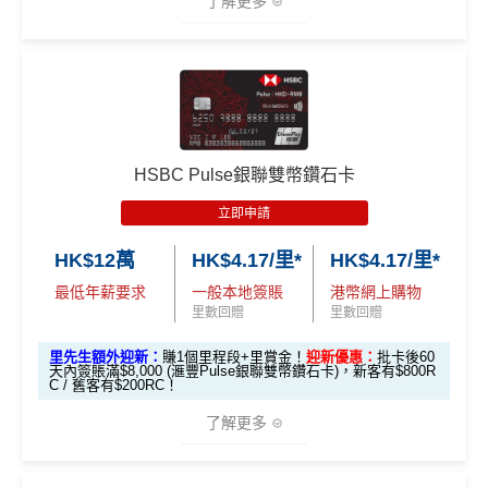
了解更多
滙豐Visa Sign
八達通增值及eBanking繳費都有回贈
全新信用卡客
現有信用卡客
面上絕大部份銀行已沒有相關回贈
ature卡迎新優
戶
戶
HSBC信用卡優惠
夠多夠密
惠
直接
轉換「獎賞錢」至里數戶口
免手續費
*基本「獎賞錢」0.4%+「
最紅自主獎賞
」賞家居 2% **基
滙豐EveryMile信用卡仲送埋每年
HSBC免費旅遊保險
本「獎賞錢」0.4%+「
最紅自主獎賞
」賞家居 2% + 易賞
❎
缺點
滙豐Visa Sign
免費機場貴賓室
+
機場酒吧Intervals
俾你玩
$800「獎賞
$200 「獎賞
錢2.4% = 4.8% 或 $2.08/里
ature卡基本迎
錢」
錢」
🎁
迎新禮遇
❎
缺點
新*
獎賞錢有效期於簽賬後最多2年，最少1年(按簽賬年度
HSBC Pulse銀聯雙幣鑽石卡
計算)
滙豐easy信用卡迎新
立即申請
「現金套現」
無得開附屬卡
滙豐Easy信用卡申請網址
：
MrMiles.hk/hsbc-visa-applica
分期計劃優惠
查看更多信用卡詳情及分析...
$200 「獎賞
HK$12萬
HK$4.17/里*
HK$4.17/里*
tion
（≥HK$20,00
不適用
查看更多信用卡詳情及分析...
錢」
最低年薪要求
一般本地簽賬
港幣網上購物
0，12個月或以
里先生加碼：
申請完填Form
MrMiles.hk/hsbc-easy-for
里數回贈
里數回贈
上還款期）
m
賺1個里程段+
里賞金
❗️（由里先生派出🎯38新會員額
里先生額外迎新：
賺1個里程段+里賞金！
迎新優惠：
批卡後60
外里賞金#）
天內簽賬滿$8,000 (滙豐Pulse銀聯雙幣鑽石卡)，新客有$800R
$1,000「獎賞
$200「獎賞
C / 舊客有$200RC！
合共高達
錢」 (相等於1
錢」 (相等於2,
#每1里賞金 ≈ HK$1，可兌換FPS轉數快回贈！詳情
MrMil
了解更多
0,000里)
000里)
es.hk/mmcredit