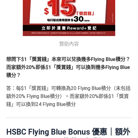
$200「獎
SBC信用卡優惠
優惠 （≥HK$20,000，1
不適用
*持卡人需於發卡後60日內完成累積簽賬滿
HK$2,000
要
賞錢」
HSBC信用卡優惠
夠多夠密
2個月或以上還款期）
求。
不可獲享迎新：
於合資格信用卡批核日起計之過去1
HSBC獎賞錢轉換飛行里數無手續費
，換Asia Miles更
2個月內曾取消任何滙豐個人信用卡基本卡。 迎新條款：
$800「獎
$200「獎
可即時到賬
滙豐迎新條款
賞錢」
賞錢」
✅
優點
合共高達
❎
缺點
（相等於8,
（相等於2,
贊助內容
000里）
000里）
永久年費豁免
想問下$1「獎賞錢」本來可以兌換幾多Flying Blue積分？
獎賞錢有效期於簽賬後最多2年，最少1年(按簽賬年度
繳交學費享高達額外$400「獎賞錢」回贈
而家額外20%即係$1「獎賞錢」可以換到幾多Flying Blue
計)
*持卡人需於發卡後60日內完成累積簽賬滿
HK$5,800
要
全年簽賬高達2.4%「獎賞錢」回贈
積分？
求。
不可獲享迎新
：於合資格信用卡批核日起計之過去 1
玩法相對複雜，要注意既限時優惠/條款/最低簽賬要求
2 個月內曾取消任何滙豐個人信用卡基本卡 迎新條款：
滙
網上簽賬享高達4.4%「獎賞錢」回贈
多，唔識玩平日本地簽賬只得$25=1里
答：每$1「獎賞錢」可轉換為20 Flying Blue積分（未包括
豐迎新條款
用八達通自動增值或PayMe增值有回贈
如果唔中最紅自主六類別，平日簽賬得$25=1里
額外20% Flying Blue積分）。而家額外20%即係$1「獎賞
✅
優點
於CGV Cinemas睇戲有優惠
錢」可以換到24 Flying Blue積分
內地同澳門簽賬交易費用全免(Pulse銀聯雙幣鑽石卡尊
❎
缺點
享)
HSBC Flying Blue Bonus 優惠｜額外
用港幣同人民幣結賬，唔需要擔心匯率波動
信用額唔高