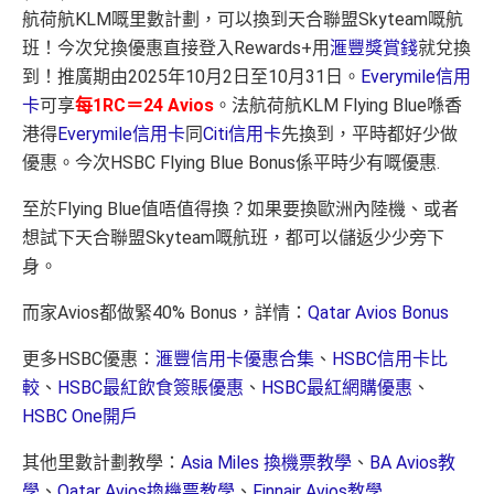
航荷航KLM嘅里數計劃，可以換到天合聯盟Skyteam嘅航
班！今次兌換優惠直接登入Rewards+用
滙豐獎賞錢
就兌換
到！推廣期由2025年10月2日至10月31日。
Everymile信用
卡
可享
每1RC＝24 Avios
。法航荷航KLM Flying Blue喺香
港得
Everymile信用卡
同
Citi信用卡
先換到，平時都好少做
優惠。今次HSBC Flying Blue Bonus係平時少有嘅優惠.
至於Flying Blue值唔值得換？如果要換歐洲內陸機、或者
想試下天合聯盟Skyteam嘅航班，都可以儲返少少旁下
身。
而家Avios都做緊40% Bonus，詳情：
Qatar Avios Bonus
更多HSBC優惠：
滙豐信用卡優惠合集
、
HSBC信用卡比
較
、
HSBC最紅飲食簽賬優惠
、
HSBC最紅網購優惠
、
HSBC One開戶
其他里數計劃教學：
Asia Miles 換機票教學
、
BA Avios教
學
、
Qatar Avios換機票教學
、
Finnair Avios教學