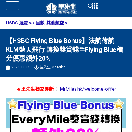
Skip
Open
Open
to
content
HSBC 滙豐
> /
里數-其他航空
>
【HSBC Flying Blue Bonus】法航荷航
KLM藍天飛行 轉換獎賞錢至Flying Blue積
分優惠額外20%
2025-10-06
里先生 Mr. Miles
🔥里先生獨家迎新
：
MrMiles.hk/welcome-offer