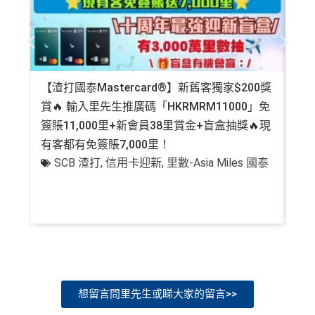
【渣打國泰Mastercard®】新舊客獨家$200獎
AE
賞🔥 輸入里先生推廣碼「HKRMRM11000」免
登記
簽賬11,000里+新會員38里賞金+盲盒抽獎🔥現
萬高
有客都有免簽賬7,000里！
有
SCB 渣打
,
信用卡迎新
,
里數-Asia Miles 國泰
+
想留言問里先生或睇大家的留言>>