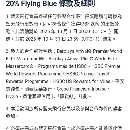
20% Flying Blue 條款及細則
食中
最紅自主
5X類別做到低至$4.17/里
查看更多信用卡詳情及分析...
全年簽賬高達2.4%「獎賞錢」回贈
1. 藍天飛行會員透過任何參與合作夥伴把獎勵積分轉換為
講到明首兩年年費豁免
藍天飛行里數時，即可符合條件獲得額外 20% 的里數獎
勵。此活動將於 2025 年 10 月 1 日 00:00（UTC+1）開
滙豐新舊客戶都可以食迎新
始，並於 2025 年 10 月 31 日 23:59（UTC+1）結束。
開卡門檻唔算高，年薪要求HK$12萬（即月薪HK$10,0
查看更多信用卡詳情及分析...
00）就申請到
2. 參與的合作夥伴包括：Barclays Arrival® Premier World
網上繳費都有回贈（每月首HK$10,000先有）
Elite Mastercard®、Barclays Arrival Plus® World Elite
Mastercard®、Programa más de HSBC、HSBC Premier
❎
缺點
World Rewards Programme、HSBC Premier Travel
Rewards Programme、HSBC US Rewards for Miles、平安
得首兩年年費豁免
壹錢包、國泰世華銀行、Grupo Financiero Inbursa、
八達通自動增值得0.4%回贈
Livelo、香港滙豐信用卡「獎賞錢」計劃。
增值電子錢包（
Payme
、
八達通
、
Wechat Pay
及
Alip
3. 本活動開放所有藍天飛行會員以及參與合作夥伴的顧客
ay
）唔計迎新合資格簽賬
參加。
查看更多信用卡詳情及分析...
4. 必須註冊成為藍天飛行會員。您必須註冊才能參與此活