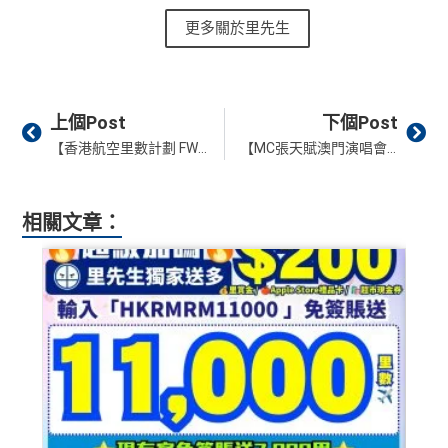
更多關於里先生
Prev
Ne
上個Post
下個Post
【香港航空里數計劃 FWC 改制】Hong Kong Airlines 金鵬俱樂部 累積積分標準由飛行距離制改為消費金額制！經濟艙兌換標準降低！
【MC張天賦澳門演唱會2025】10月8日12pm 公開發售
相關文章：