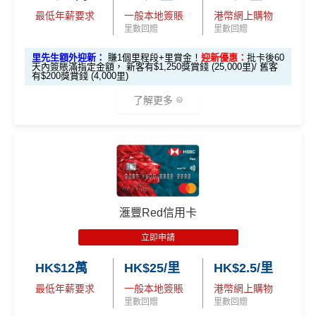
最低年薪要求
一般本地簽賬
港幣網上購物
里數回贈
里數回贈
里先生額外迎新：
賺1個里程段+里賞金！
迎新優惠：
批卡後60
天內簽賬滿指定金額， 新客有$1,250獎賞錢 (25,000里)/ 舊客
有$200獎賞錢 (4,000里)
了解更多
*本地交通出行簽賬、本地咖啡店及輕便美食簽賬及網上
娛樂平台簽賬高達2.5%回贈，詳情睇返
HSBC EveryMile
信用卡
分析
🎁
迎新禮遇
滙豐Red信用卡
滙豐EveryMile信用卡迎新
立即申請
滙豐 EveryMile信用卡申請網址
：
MrMiles.hk/hsbc-mile-a
HK$12萬
HK$25/里
HK$2.5/里
pply
最低年薪要求
一般本地簽賬
港幣網上購物
里先生加碼：
申請完填Form
MrMiles.hk/hsbc-em-for
里數回贈
里數回贈