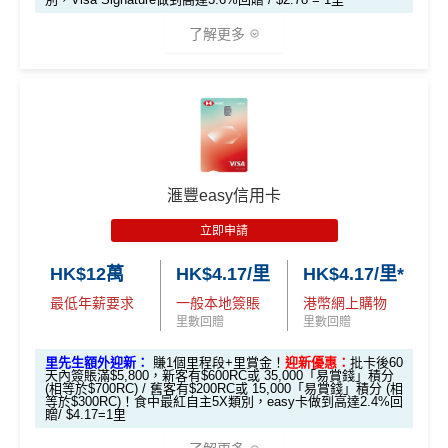
啟動新卡後再成功申請「現金套現」分期計劃，獲批
金額達港幣20,000元或以上，並選擇12個月或以上還
高達$1,
高達$1,
高達$2
了解更多
款期，享
$200
「獎賞錢」（相等於2,000里）
450 RC
000 RC
00 RC
合共所得
（相等
（相等
（相等
加總以上，迎新合共賺
高達$500
「獎賞錢」(相等於5,0
於29,00
於20,00
於4,00
*以上為最高之回贈，需配合
HSBC最紅自主獎賞
5X
00里數)
🎁
迎新禮遇
0里）
0里）
0里）
不可獲享迎新
：於合資格信用卡批核日起計之過去12個月
HSBC Visa Signature信用卡迎新
內曾取消任何滙豐個人信用卡基本卡。 迎新條款：
滙豐迎
*持卡人需於發卡後60日內完成累積簽賬滿
HK$8,000
要
新條款
滙豐easy信用卡
滙豐 Visa Signature信用卡申請網址
：
MrMiles.hk/hsbc-v
求。
不可獲享迎新
：於合資格信用卡批核日起計之過去1
✅
優點
s-apply
2個月內曾取消任何滙豐個人信用卡基本卡。 迎新條款：
立即申請
滙豐迎新條款
里先生加碼：
申請完填Form
MrMiles.hk/hsbc-vs-form
HK$12萬
HK$4.17/里
HK$4.17/里*
永久免年費
✅
優點
賺1個里程段+
里賞金
❗️（由里先生派出🎯38新會員額外
最低年薪要求
一般本地簽賬
港幣網上購物
簡化回贈方式，無需登記，無最低簽賬要求，網上簽
里賞金#）
里數回贈
里數回贈
賬4%回贈！指定商戶 8% 回贈！
首年免年費
#每1里賞金 ≈ HK$1，可兌換FPS轉數快回贈！詳情
MrMil
里先生額外迎新：
賺1個里程段+里賞金！
迎新優惠：
批卡後60
夠彈性，以
「獎賞錢」RC
形式存入，可以配合HSBC
係Agoda book酒店同國泰買機票有優惠
天內簽賬滿$5,800，新客有$600RC或 35,000「易賞錢」積分
es.hk/mmcredit
Reward+ App「賞付款」功能抵扣簽賬交易，亦可以
(相等於$700RC) / 舊客有$200RC或 15,000「易賞錢」積分 (相
增加至19種飛行常客計劃或酒店獎勵計劃，拎嚟兌換
等於$300RC)！食中最紅自主5X類別，easy卡做到高達2.4%回
直接轉換為里數或喺
e-Shop
換禮品／coupon
贈/ $4.17=1里
里數或者酒店staycation都得！
每月結單週期首HK$10,000網上繳費有0.4%回贈，市