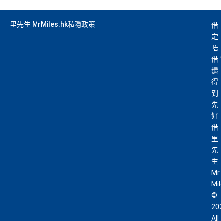
里先生 MrMiles.hk私隱政策
借
定
唔
借
還
得
到
先
好
借
里
先
生
Mr.
Mi
©
20
All