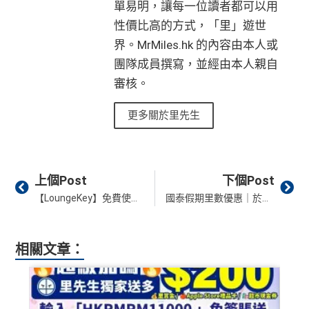
單易明，讓每一位讀者都可以用
性價比高的方式，「里」遊世
界。MrMiles.hk 的內容由本人或
團隊成員撰寫，並經由本人親自
審核。
更多關於里先生
Prev
Ne
上個Post
下個Post
【LoungeKey】免費使用機場貴賓室！銀聯卡可申請LoungeKey
國泰假期里數優惠｜於國泰指定網站預訂「機票+酒店」旅遊套票、酒店住宿及當地體驗賺高達3倍里數！用埋渣打國泰Mastercard一簽兩賺！
相關文章：