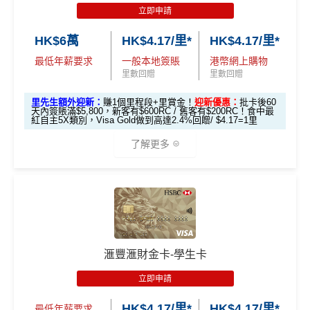
滙豐easy卡基
pply
立即申請
「易賞錢」積
「易賞錢」積
本迎新*
食中
最紅自主
5X類別，Visa Signature做到高達3.6%回
分(相等於$700
分(相等於$300
HK$6萬
HK$4.17/里*
HK$4.17/里*
里先生加碼：
申請完填Form
MrMiles.hk/hsbc-unionpa
贈/ $2.78=1里
「獎賞錢」)
「獎賞錢」)
y-pulse-form
賺1個里程段+
里賞金
❗️（由里先生派出🎯3
最低年薪要求
一般本地簽賬
港幣網上購物
經常有特別Bonus, e.g.
HSBC萬寧
/
HSBC百老匯
或其他
8新會員額外里賞金#）
里數回贈
里數回贈
「現金套現」
HSBC信用卡優惠
分期計劃優惠
里先生額外迎新：
賺1個里程段+里賞金！
迎新優惠：
批卡後60
#每1里賞金 ≈ HK$1，可兌換FPS轉數快回贈！詳情
MrMil
每月結單週期首HK$10,000
網上銀行ebanking繳費
有0.
$200 「獎賞
天內簽賬滿$5,800，新客有$600RC / 舊客有$200RC！食中最
（≥HK$20,00
不適用
es.hk/mmcredit
紅自主5X類別，Visa Gold做到高達2.4%回贈/ $4.17=1里
4%回贈，市面上絕大部份銀行已沒有相關回贈
錢」
0，12個月或以
HSBC信用卡優惠
夠多夠密
了解更多
上還款期）
滙豐Pulse銀聯雙
HSBC獎賞錢轉換飛行里數無手續費
，換Asia Miles更
全新信用卡客
現有信用卡客
幣鑽石卡迎新優
可即時到賬
免費「易賞
戶
戶
*以上為最高之回贈，需配合
HSBC最紅自主獎賞
5X
1年
1年
惠
錢」VIP會籍#
🎁
迎新禮遇
❎
缺點
$900「獎賞
$300「獎賞
滙豐Pulse銀聯雙
HSBC 滙財金卡迎新
合共高達
$800「獎賞
$200 「獎賞
錢」
錢」
幣鑽石卡基本迎
獎賞錢有效期於簽賬後最多2年，最少1年(按簽賬年度
滙豐滙財金卡-學生卡
錢」
錢」
滙豐滙財金卡申請網址
：
MrMiles.hk/hsbc-gold-apply
新*
計)
立即申請
玩法相對複雜，要注意既限時優惠/條款/最低簽賬要求
*持卡人需於發卡後60日內完成累積簽賬滿
HK$5,800
要
里先生加碼：
申請完填Form
MrMiles.hk/hsbc-gold-for
「現金套現」 分
多，唔識玩平日本地簽賬只得$25=1里
HK$4.17/里*
HK$4.17/里*
求。 #
免費「易賞錢」VIP會籍：
需要係發卡後30日內成
m
賺1個里程段+
里賞金
❗️（由里先生派出🎯38新會員額
最低年薪要求