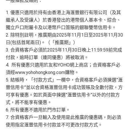
一般條款及細則：
－學生卡
戶
戶
滙豐迎新條款
惠
卡客戶
卡客戶
✅
優點
1. 優惠只適用於持有由香港上海滙豐銀行有限公司（及其
滙豐滙財金卡
$300「獎賞
$200「獎賞
繼承人及受讓人）於香港發出的港幣個人基本卡、綜合、
滙豐銀聯雙幣卡簽賬迎
$600「獎
$200「獎
－學生卡簽賬
錢」
（相等於
錢」
（相等於
獨立戶口附屬卡及以港幣戶口簽賬的銀聯雙幣信用卡。
新優惠*
賞錢」
賞錢」
食中
最紅自主
5X類別，做到高達2.4%回贈/ $4.17=1里
迎新優惠*
3,000里）
2,000里）
2. 除特別註明，推廣期由2025年11月1日至2025年11月30
經常有特別Bonus, e.g.
HSBC萬寧
/
HSBC百老匯
或
其他H
「現金套現」 分期計劃
日(包括首尾兩日)。（「推廣期」）
$200「獎
SBC信用卡優惠
優惠 （≥HK$20,000，1
不適用
3. 合資格客戶必須於2025年11月30日晚上11:59:59前完成
*持卡人需於發卡後60日內完成累積簽賬滿
HK$2,000
要
賞錢」
HSBC信用卡優惠
夠多夠密
2個月或以上還款期）
付款，逾時訂單（連同優惠）將被取消。
求。
不可獲享迎新：
於合資格信用卡批核日起計之過去1
HSBC獎賞錢轉換飛行里數無手續費
，換Asia Miles更
2個月內曾取消任何滙豐個人信用卡基本卡。 迎新條款：
4. 所有優惠只適用於友和YOHO網上商店；合資格客戶必
$800「獎
$200「獎
可即時到賬
滙豐迎新條款
須經www.yohohongkong.com購物。
賞錢」
賞錢」
✅
優點
5. 結帳時，「付款方式」一欄中，合資格客戶必須揀選”滙
合共高達
❎
缺點
（相等於8,
（相等於2,
豐信用卡”並以合資格滙豐信用卡成功簽賬及全數付款，方
000里）
000里）
可享有優惠。如於頁面中揀選”滙豐信用卡”以外的付款方
永久年費豁免
獎賞錢有效期於簽賬後最多2年，最少1年(按簽賬年度
式，將不能享有優惠。
繳交學費享高達額外$400「獎賞錢」回贈
計)
*持卡人需於發卡後60日內完成累積簽賬滿
HK$5,800
要
6. 所有優惠不適用於門市訂單。
全年簽賬高達2.4%「獎賞錢」回贈
求。
不可獲享迎新
：於合資格信用卡批核日起計之過去 1
玩法相對複雜，要注意既限時優惠/條款/最低簽賬要求
7. 合資格客戶一旦輸入及使用是此推廣的優惠碼，則必須
2 個月內曾取消任何滙豐個人信用卡基本卡 迎新條款：
滙
網上簽賬享高達4.4%「獎賞錢」回贈
多，唔識玩平日本地簽賬只得$25=1里
使用指定滙豐信用卡付款並不可更改付款方式。
豐迎新條款