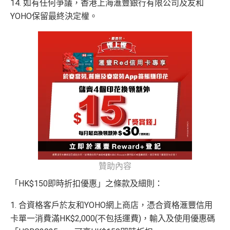
得首兩年年費豁免
14. 如有任何爭議，香港上海滙豐銀行有限公司及友和
YOHO保留最終決定權。
八達通自動增值得0.4%回贈
增值電子錢包（
Payme
、
八達通
、
Wechat Pay
及
Alip
ay
）唔計迎新合資格簽賬
查看更多信用卡詳情及分析...
贊助內容
「HK$150即時折扣優惠」之條款及細則：
1. 合資格客戶於友和YOHO網上商店，憑合資格滙豐信用
卡單一消費滿HK$2,000(不包括運費)，輸入及使用優惠碼