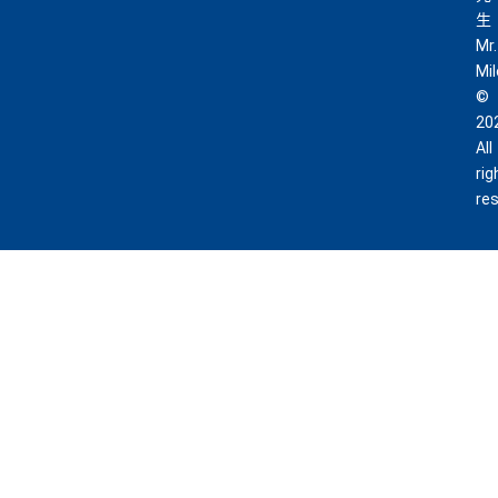
生
Mr.
Mi
©
20
All
rig
re