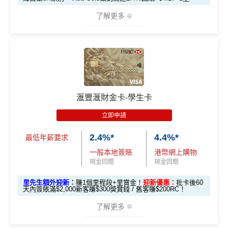
錢」
0，12個月或以
HSBC信用卡優惠
夠多夠密
了解更多
上還款期）
滙豐Pulse銀聯雙
HSBC獎賞錢轉換飛行里數無手續費
，換Asia Miles更
全新信用卡客
現有信用卡客
幣鑽石卡迎新優
可即時到賬
免費「易賞
戶
戶
*以上為最高之回贈，需配合
HSBC最紅自主獎賞
5X
1年
1年
惠
錢」VIP會籍#
🎁
迎新禮遇
❎
缺點
$900「獎賞
$300「獎賞
滙豐Pulse銀聯雙
HSBC 滙財金卡迎新
合共高達
$800「獎賞
$200 「獎賞
錢」
錢」
幣鑽石卡基本迎
獎賞錢有效期於簽賬後最多2年，最少1年(按簽賬年度
滙豐滙財金卡-學生卡
錢」
錢」
滙豐滙財金卡申請網址
：
MrMiles.hk/hsbc-gold-apply
新*
計)
立即申請
玩法相對複雜，要注意既限時優惠/條款/最低簽賬要求
*持卡人需於發卡後60日內完成累積簽賬滿
HK$5,800
要
里先生加碼：
申請完填Form
MrMiles.hk/hsbc-gold-for
「現金套現」 分
多，唔識玩平日本地簽賬只得$25=1里
2.4%*
4.4%*
求。 #
免費「易賞錢」VIP會籍：
需要係發卡後30日內成
m
賺1個里程段+
里賞金
❗️（由里先生派出🎯38新會員額
最低年薪要求
期計劃優惠 （≥H
功綁定滙豐easy卡到「易賞錢」App，而易賞錢會籍會於
$200 「獎賞
外里賞金#）
如果唔中最紅自主六類別，平日簽賬得$25=1里
一般本地簽賬
港幣網上購物
K$20,000，12個
不適用
綁定後4個月內生效。
不可獲享迎新
：於合資格信用卡批
錢」
現金回贈
現金回贈
月或以上還款
#每1里賞金 ≈ HK$1，可兌換FPS轉數快回贈！詳情
MrMil
核日起計之過去12個月內曾取消任何滙豐個人信用卡基本
查看更多信用卡詳情及分析...
期）
里先生額外迎新：
賺1個里程段+里賞金！
迎新優惠：
批卡後60
es.hk/mmcredit
卡。 迎新條款：
滙豐迎新條款
天內簽賬滿$2,000新客賺$300獎賞錢 / 舊客賺$200RC！
滙豐滙財金卡迎新
✅
優點
$1,000「獎賞
$200「獎賞
了解更多
合共高達
錢」 (相等於1
錢」 (相等於
全年簽賬高達2.4%「獎賞錢」回贈