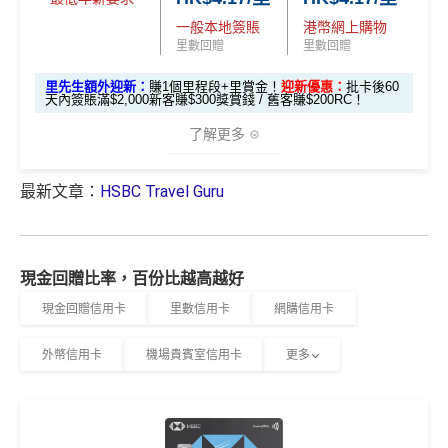
期計劃優惠 （≥H
功綁定滙豐easy卡到「易賞錢」App，而易賞錢會籍會於
$200 「獎賞
外里賞金#）
如果唔中最紅自主六類別，平日簽賬得$25=1里
一般本地簽賬
港幣網上購物
K$20,000，12個
不適用
綁定後4個月內生效。
不可獲享迎新
：於合資格信用卡批
錢」
里數回贈
里數回贈
月或以上還款
#每1里賞金 ≈ HK$1，可兌換FPS轉數快回贈！詳情
MrMil
核日起計之過去12個月內曾取消任何滙豐個人信用卡基本
查看更多信用卡詳情及分析...
期）
里先生額外迎新：
賺1個里程段+里賞金！
迎新優惠：
批卡後60
es.hk/mmcredit
卡。 迎新條款：
滙豐迎新條款
天內簽賬滿$2,000新客賺$300獎賞錢 / 舊客賺$200RC！
滙豐滙財金卡迎新
✅
優點
$1,000「獎賞
$200「獎賞
了解更多
合共高達
錢」 (相等於1
錢」 (相等於
全年簽賬高達2.4%「獎賞錢」回贈
0,000里)
2,000里)
最新文章：
HSBC Travel Guru
全新信用
現有信用
*（基本「獎賞錢」0.4%+「
最紅自主獎賞
」2%）。
更多
滙豐滙財金卡迎新優惠
講到明首兩年年費豁免
卡客戶
卡客戶
詳情：
https://www.mrmiles.hk/hsbc-student/
滙豐新舊客戶都可以食迎新
*持卡人需於發卡後60日內完成累積簽賬滿
HK$8,000
要
🎁
迎新禮遇
求。
不可獲享迎新
：於合資格信用卡批核日起計之過去1
滙豐滙財金卡簽賬迎新
$600「獎
$200「獎
開卡門檻唔算高，年薪要求HK$15萬（即月薪HK$12,5
現金回贈比率，百份比越高越好
2個月內曾取消任何滙豐個人信用卡基本卡。 迎新條款：
滙豐滙財金卡-學生卡迎新
優惠*
賞錢」
賞錢」
00）就申請到
現金回贈信用卡
里數信用卡
網購信用卡
滙豐迎新條款
網上繳費都有回贈
滙豐滙財金卡-學生卡申請網址
：
MrMiles.hk/hsbc-student
HSBC
銀聯雙幣卡迎新
「現金套現」 分期計劃
$200「獎
-apply
外幣信用卡
機場貴賓室信用卡
更多
於百佳、屈臣氏及豐澤簽賬可享高達6倍
「易賞錢」積
優惠 （≥HK$20,000，1
不適用
滙豐銀聯雙幣卡申請網址
：
MrMiles.hk/hsbc-unionpay-cla
賞錢」
分
，會員折扣日有高達92折優惠
2個月或以上還款期）
里先生加碼：
申請完填Form
MrMiles.hk/hsbc-gold-for
ssic-apply
m
賺1個里程段+
里賞金
❗️（由里先生派出🎯38新會員額
❎
缺點
$800「獎
$200「獎
里先生加碼：
申請完填Form
MrMiles.hk/hsbc-unionpa
外里賞金#）