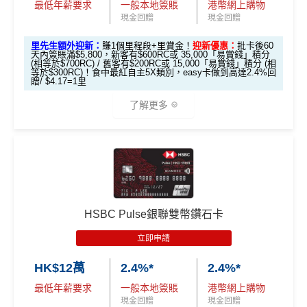
最低年薪要求
一般本地簽賬
港幣網上購物
簡化回贈方式，無需登記，無最低簽賬要求，網上簽
里賞金#）
現金回贈
現金回贈
賬4%回贈！指定商戶 8% 回贈！
首年免年費
#每1里賞金 ≈ HK$1，可兌換FPS轉數快回贈！詳情
MrMil
里先生額外迎新：
賺1個里程段+里賞金！
迎新優惠：
批卡後60
夠彈性，以
「獎賞錢」RC
形式存入，可以配合HSBC
係Agoda book酒店同國泰買機票有優惠
天內簽賬滿$5,800，新客有$600RC或 35,000「易賞錢」積分
es.hk/mmcredit
Reward+ App「賞付款」功能抵扣簽賬交易，亦可以
(相等於$700RC) / 舊客有$200RC或 15,000「易賞錢」積分 (相
增加至19種飛行常客計劃或酒店獎勵計劃，拎嚟兌換
等於$300RC)！食中最紅自主5X類別，easy卡做到高達2.4%回
直接轉換為里數或喺
e-Shop
換禮品／coupon
贈/ $4.17=1里
里數或者酒店staycation都得！
每月結單週期首HK$10,000網上繳費有0.4%回贈，市
了解更多
滙豐Visa Sign
八達通增值及eBanking繳費都有回贈
全新信用卡客
現有信用卡客
面上絕大部份銀行已沒有相關回贈
ature卡迎新優
戶
戶
HSBC信用卡優惠
夠多夠密
惠
直接
轉換「獎賞錢」至里數戶口
免手續費
*基本「獎賞錢」0.4%+「
最紅自主獎賞
」賞家居 2% **基
滙豐EveryMile信用卡仲送埋每年
HSBC免費旅遊保險
本「獎賞錢」0.4%+「
最紅自主獎賞
」賞家居 2% + 易賞
❎
缺點
滙豐Visa Sign
免費機場貴賓室
+
機場酒吧Intervals
俾你玩
$800「獎賞
$200 「獎賞
錢2.4% = 4.8% 或 $2.08/里
ature卡基本迎
錢」
錢」
🎁
迎新禮遇
❎
缺點
新*
獎賞錢有效期於簽賬後最多2年，最少1年(按簽賬年度
HSBC Pulse銀聯雙幣鑽石卡
計算)
滙豐easy信用卡迎新
立即申請
「現金套現」
無得開附屬卡
滙豐Easy信用卡申請網址
：
MrMiles.hk/hsbc-visa-applica
分期計劃優惠
查看更多信用卡詳情及分析...
$200 「獎賞
HK$12萬
2.4%*
2.4%*
tion
（≥HK$20,00
不適用
查看更多信用卡詳情及分析...
錢」
最低年薪要求
一般本地簽賬
港幣網上購物
0，12個月或以
里先生加碼：
申請完填Form
MrMiles.hk/hsbc-easy-for
現金回贈
現金回贈
上還款期）