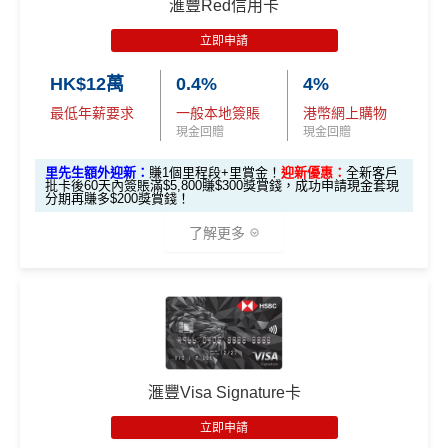
✅
優點
滙豐Red信用卡
合共高達
❎
缺點
（相等於8,
（相等於2,
滙豐EveryMile信用卡迎新
000里）
000里）
立即申請
永久年費豁免
滙豐 EveryMile信用卡申請網址
：
MrMiles.hk/hsbc-mile-a
獎賞錢有效期於簽賬後最多2年，最少1年(按簽賬年度
HK$12萬
0.4%
4%
繳交學費享高達額外$400「獎賞錢」回贈
pply
計)
*持卡人需於發卡後60日內完成累積簽賬滿
HK$5,800
要
最低年薪要求
一般本地簽賬
港幣網上購物
全年簽賬高達2.4%「獎賞錢」回贈
求。
不可獲享迎新
：於合資格信用卡批核日起計之過去 1
玩法相對複雜，要注意既限時優惠/條款/最低簽賬要求
里先生加碼：
申請完填Form
MrMiles.hk/hsbc-em-for
現金回贈
現金回贈
2 個月內曾取消任何滙豐個人信用卡基本卡 迎新條款：
滙
網上簽賬享高達4.4%「獎賞錢」回贈
多，唔識玩平日本地簽賬只得$25=1里
m
賺1個里程段+
里賞金
❗️（由里先生派出🎯38新會員額
里先生額外迎新：
賺1個里程段+里賞金！
迎新優惠：
全新客戶
豐迎新條款
外里賞金#）
用八達通自動增值或PayMe增值有回贈
如果唔中最紅自主六類別，平日簽賬得$25=1里
批卡後60天內簽賬滿$5,800賺$300獎賞錢，成功申請現金套現
✅
優點
分期再賺多$200獎賞錢！
於CGV Cinemas睇戲有優惠
#每1里賞金 ≈ HK$1，可兌換FPS轉數快回贈！詳情
MrMil
了解更多
es.hk/mmcredit
內地同澳門簽賬交易費用全免(Pulse銀聯雙幣鑽石卡尊
❎
缺點
享)
🎁
迎新禮遇
現有客
用港幣同人民幣結賬，唔需要擔心匯率波動
信用額唔高
全新客
全新客
滙豐EveryMile卡
戶簽
滙豐 Red Card申請網址
：
MrMiles.hk/hsbc-red-apply
食中
最紅自主
5X類別做到低至$4.17/里
戶簽$2.
戶簽$8,
迎新優惠
$8,000
5萬*
000*
查看更多信用卡詳情及分析...
全年簽賬高達2.4%「獎賞錢」回贈
*
里先生加碼：
申請完填Form
MrMiles.hk/hsbc-red-for
滙豐Visa Signature卡
m
賺1個里程段+
里賞金
❗️（由里先生派出🎯38新會員額
講到明首兩年年費豁免
立即申請
外里賞金#）
HSBC EveryMile
$1,250
$800 R
$200 R
滙豐新舊客戶都可以食迎新