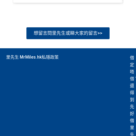
想留言問里先生或睇大家的留言>>
里先生 MrMiles.hk私隱政策
借
定
唔
借
還
得
到
先
好
借
里
先