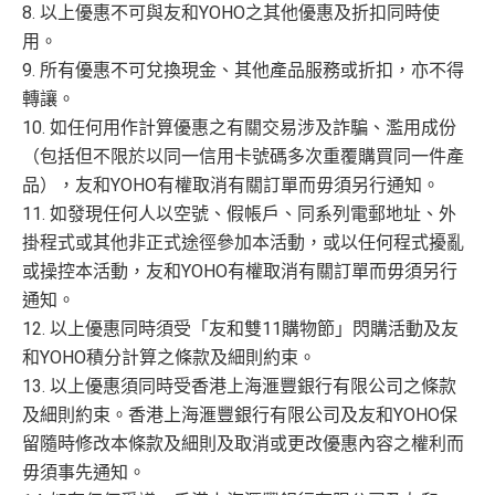
用八達通自動增值或PayMe增值有回贈
如果唔中最紅自主六類別，平日簽賬得$25=1里
8. 以上優惠不可與友和YOHO之其他優惠及折扣同時使
✅
優點
用。
於CGV Cinemas睇戲有優惠
9. 所有優惠不可兌換現金、其他產品服務或折扣，亦不得
內地同澳門簽賬交易費用全免(Pulse銀聯雙幣鑽石卡尊
❎
缺點
轉讓。
享)
10. 如任何用作計算優惠之有關交易涉及詐騙、濫用成份
用港幣同人民幣結賬，唔需要擔心匯率波動
（包括但不限於以同一信用卡號碼多次重覆購買同一件產
信用額唔高
品），友和YOHO有權取消有關訂單而毋須另行通知。
食中
最紅自主
5X類別做到低至$4.17/里
11. 如發現任何人以空號、假帳戶、同系列電郵地址、外
查看更多信用卡詳情及分析...
全年簽賬高達2.4%「獎賞錢」回贈
掛程式或其他非正式途徑參加本活動，或以任何程式擾亂
講到明首兩年年費豁免
或操控本活動，友和YOHO有權取消有關訂單而毋須另行
滙豐新舊客戶都可以食迎新
通知。
開卡門檻唔算高，年薪要求HK$12萬（即月薪HK$10,0
12. 以上優惠同時須受「友和雙11購物節」閃購活動及友
查看更多信用卡詳情及分析...
00）就申請到
和YOHO積分計算之條款及細則約束。
13. 以上優惠須同時受香港上海滙豐銀行有限公司之條款
網上繳費都有回贈（每月首HK$10,000先有）
及細則約束。香港上海滙豐銀行有限公司及友和YOHO保
❎
缺點
留隨時修改本條款及細則及取消或更改優惠內容之權利而
毋須事先通知。