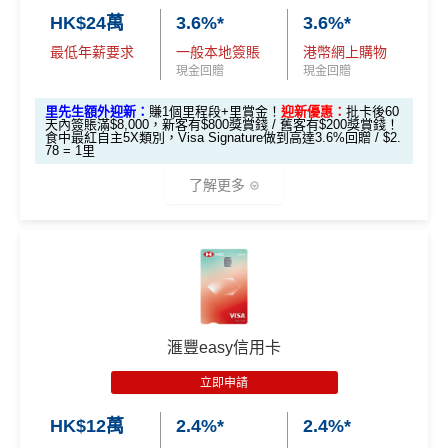
卡基本迎新
RC
C
C
HK$24萬
3.6%*
3.6%*
開卡門檻唔算高，年薪要求HK$12萬（即月薪HK$10,0
#每1里賞金 ≈ HK$1，可兌換FPS轉數快回贈！詳情
MrMil
查看更多信用卡詳情及分析...
00）就申請到
es.hk/mmcredit
全新信用卡客戶基本迎新
：
最低年薪要求
一般本地簽賬
港幣網上購物
「現金套現」 分
現金回贈
現金回贈
網上繳費都有回贈（每月首HK$10,000先有）
期計劃優惠 （≥H
$200 R
$200 R
累積合資格簽賬滿HK$5,800 ：
不適用
K$20,000，12個
C
C
里先生額外迎新：
賺1個里程段+里賞金！
迎新優惠：
批卡後60
❎
缺點
基本迎新賺
$300
「獎賞錢」
天內簽賬滿$8,000，新客有$800獎賞錢 / 舊客有$200獎賞錢！
月或以上還款期）
食中最紅自主5X類別，Visa Signature做到高達3.6%回贈 / $2.
78 = 1里
啟動新卡後再成功申請「現金套現」分期計劃，獲批
金額達港幣20,000元或以上，並選擇12個月或以上還
得首兩年年費豁免
高達$1,
高達$1,
高達$2
了解更多
款期，享
$200
「獎賞錢」（相等於2,000里）
450 RC
000 RC
00 RC
八達通自動增值得0.4%回贈
合共所得
（相等
（相等
（相等
加總以上，迎新合共賺
高達$500
「獎賞錢」(相等於5,0
增值電子錢包（
Payme
、
八達通
、
Wechat Pay
及
Alip
於29,00
於20,00
於4,00
*以上為最高之回贈，需配合
HSBC最紅自主獎賞
5X
00里數)
ay
）唔計迎新合資格簽賬
🎁
迎新禮遇
0里）
0里）
0里）
不可獲享迎新
：於合資格信用卡批核日起計之過去12個月
HSBC Visa Signature信用卡迎新
查看更多信用卡詳情及分析...
內曾取消任何滙豐個人信用卡基本卡。 迎新條款：
滙豐迎
*持卡人需於發卡後60日內完成累積簽賬滿
HK$8,000
要
新條款
滙豐easy信用卡
滙豐 Visa Signature信用卡申請網址
：
MrMiles.hk/hsbc-v
求。
不可獲享迎新
：於合資格信用卡批核日起計之過去1
✅
優點
s-apply
2個月內曾取消任何滙豐個人信用卡基本卡。 迎新條款：
立即申請
滙豐迎新條款
里先生加碼：
申請完填Form
MrMiles.hk/hsbc-vs-form
HK$12萬
2.4%*
2.4%*
永久免年費
✅
優點
賺1個里程段+
里賞金
❗️（由里先生派出🎯38新會員額外