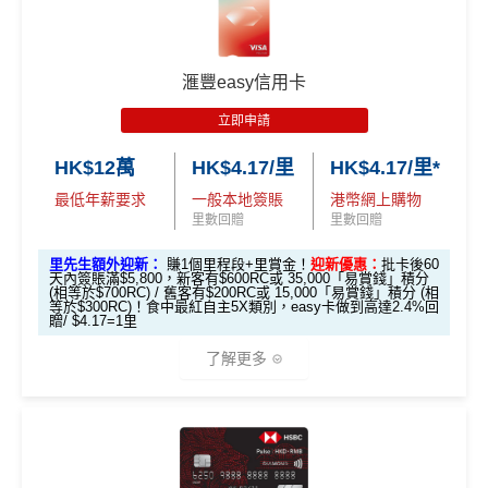
🎁
迎新禮遇
0里）
0里）
0里）
不可獲享迎新
：於合資格信用卡批核日起計之過去12個月
HSBC Visa Signature信用卡迎新
內曾取消任何滙豐個人信用卡基本卡。 迎新條款：
滙豐迎
*持卡人需於發卡後60日內完成累積簽賬滿
HK$8,000
要
新條款
滙豐easy信用卡
滙豐 Visa Signature信用卡申請網址
：
MrMiles.hk/hsbc-v
求。
不可獲享迎新
：於合資格信用卡批核日起計之過去1
✅
優點
s-apply
2個月內曾取消任何滙豐個人信用卡基本卡。 迎新條款：
立即申請
滙豐迎新條款
里先生加碼：
申請完填Form
MrMiles.hk/hsbc-vs-form
HK$12萬
HK$4.17/里
HK$4.17/里*
永久免年費
✅
優點
賺1個里程段+
里賞金
❗️（由里先生派出🎯38新會員額外
最低年薪要求
一般本地簽賬
港幣網上購物
簡化回贈方式，無需登記，無最低簽賬要求，網上簽
里賞金#）
里數回贈
里數回贈
賬4%回贈！指定商戶 8% 回贈！
首年免年費
#每1里賞金 ≈ HK$1，可兌換FPS轉數快回贈！詳情
MrMil
里先生額外迎新：
賺1個里程段+里賞金！
迎新優惠：
批卡後60
夠彈性，以
「獎賞錢」RC
形式存入，可以配合HSBC
係Agoda book酒店同國泰買機票有優惠
天內簽賬滿$5,800，新客有$600RC或 35,000「易賞錢」積分
es.hk/mmcredit
Reward+ App「賞付款」功能抵扣簽賬交易，亦可以
(相等於$700RC) / 舊客有$200RC或 15,000「易賞錢」積分 (相
增加至19種飛行常客計劃或酒店獎勵計劃，拎嚟兌換
等於$300RC)！食中最紅自主5X類別，easy卡做到高達2.4%回
直接轉換為里數或喺
e-Shop
換禮品／coupon
贈/ $4.17=1里
里數或者酒店staycation都得！
每月結單週期首HK$10,000網上繳費有0.4%回贈，市
了解更多
滙豐Visa Sign
八達通增值及eBanking繳費都有回贈
全新信用卡客
現有信用卡客
面上絕大部份銀行已沒有相關回贈
ature卡迎新優
戶
戶
HSBC信用卡優惠
夠多夠密
惠
直接
轉換「獎賞錢」至里數戶口
免手續費
*基本「獎賞錢」0.4%+「
最紅自主獎賞
」賞家居 2% **基
滙豐EveryMile信用卡仲送埋每年
HSBC免費旅遊保險
本「獎賞錢」0.4%+「
最紅自主獎賞
」賞家居 2% + 易賞
❎
缺點
滙豐Visa Sign
免費機場貴賓室
+
機場酒吧Intervals
俾你玩
$800「獎賞
$200 「獎賞
錢2.4% = 4.8% 或 $2.08/里