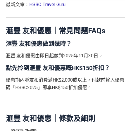
0,000里)
2,000里)
最新文章：
HSBC Travel Guru
全新信用
現有信用
*（基本「獎賞錢」0.4%+「
最紅自主獎賞
」2%）。
更多
滙豐滙財金卡迎新優惠
講到明首兩年年費豁免
卡客戶
卡客戶
詳情：
https://www.mrmiles.hk/hsbc-student/
滙豐新舊客戶都可以食迎新
*持卡人需於發卡後60日內完成累積簽賬滿
HK$8,000
要
🎁
迎新禮遇
求。
不可獲享迎新
：於合資格信用卡批核日起計之過去1
滙豐滙財金卡簽賬迎新
$600「獎
$200「獎
開卡門檻唔算高，年薪要求HK$15萬（即月薪HK$12,5
滙豐 友和優惠｜常見問題FAQs
2個月內曾取消任何滙豐個人信用卡基本卡。 迎新條款：
滙豐滙財金卡-學生卡迎新
優惠*
賞錢」
賞錢」
00）就申請到
滙豐迎新條款
滙豐 友和優惠做到幾時？
網上繳費都有回贈
滙豐滙財金卡-學生卡申請網址
：
MrMiles.hk/hsbc-student
HSBC
銀聯雙幣卡迎新
「現金套現」 分期計劃
$200「獎
-apply
於百佳、屈臣氏及豐澤簽賬可享高達6倍
「易賞錢」積
滙豐 友和優惠由即日起做到2025年11月30日。
優惠 （≥HK$20,000，1
不適用
滙豐銀聯雙幣卡申請網址
：
MrMiles.hk/hsbc-unionpay-cla
賞錢」
分
，會員折扣日有高達92折優惠
2個月或以上還款期）
里先生加碼：
申請完填Form
MrMiles.hk/hsbc-gold-for
ssic-apply
點先拎到滙豐 友和優惠嘅HK$150折扣？
m
賺1個里程段+
里賞金
❗️（由里先生派出🎯38新會員額
❎
缺點
$800「獎
$200「獎
里先生加碼：
申請完填Form
MrMiles.hk/hsbc-unionpa
外里賞金#）
優惠期內喺友和消費滿HK$2,000或以上，付款前輸入優惠
賞錢」
賞錢」
y-classic-form
賺1個里程段+
里賞金
❗️（由里先生派出
碼「HSBC2025」即享HK$150折扣優惠。
合共高達
得首兩年年費豁免
#每1里賞金 ≈ HK$1，可兌換FPS轉數快回贈！詳情
MrMil
（相等於8,
（相等於2,
🎯38新會員額外里賞金#）
es.hk/mmcredit
000里）
000里）
八達通自動增值得0.4%回贈
#每1里賞金 ≈ HK$1，可兌換FPS轉數快回贈！詳情
MrMil
滙豐滙財金卡(學生卡) 迎新
增值電子錢包（
Payme
、
八達通
、
Wechat Pay
及
Alip
es.hk/mmcredit
ay
）唔計迎新合資格簽賬
*持卡人需於發卡後60日內完成累積簽賬滿
HK$5,800
要
滙豐 友和優惠｜條款及細則
求。
不可獲享迎新：
於合資格信用卡批核日起計之過去1
滙豐滙財金卡
全新信用卡客
現有信用卡客
2個月內曾取消任何滙豐個人信用卡基本卡。 迎新條款：
滙豐銀聯雙幣卡迎新優
全新信用
現有信用
查看更多信用卡詳情及分析...