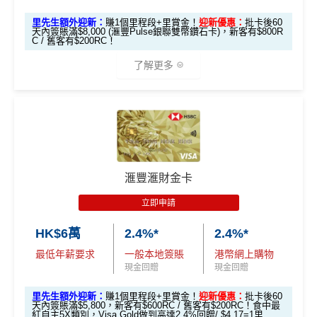
m
賺1個里程段+
里賞金
❗️（由里先生派出🎯38新會員額
里先生額外迎新：
賺1個里程段+里賞金！
迎新優惠：
批卡後60
外里賞金#）
天內簽賬滿$8,000 (滙豐Pulse銀聯雙幣鑽石卡)，新客有$800R
$1,000「獎賞
$200「獎賞
C / 舊客有$200RC！
合共高達
錢」 (相等於1
錢」 (相等於2,
#每1里賞金 ≈ HK$1，可兌換FPS轉數快回贈！詳情
MrMil
了解更多
0,000里)
000里)
es.hk/mmcredit
*持卡人需於發卡後60日內完成累積簽賬滿
HK$8,000
要
*（基本「獎賞錢」0.4%+「
最紅自主獎賞
」2%）
滙豐easy卡迎
全新信用卡客
現有信用卡客
求。
不可獲享迎新
：於合資格信用卡批核日起計之過去1
🎁
迎新禮遇
新優惠
戶
戶
2個月內曾取消任何滙豐個人信用卡基本卡。 迎新條款：
HSBC
銀聯雙幣Pulse鑽石卡迎新
滙豐迎新條款
$600「獎賞
$200 「獎賞
❎
優點
滙豐滙財金卡
滙豐 Pulse銀聯卡申請網址
：
MrMiles.hk/hsbc-unionpay-a
錢」或 35,000
錢」或 15,000
滙豐easy卡基
pply
立即申請
「易賞錢」積
「易賞錢」積
本迎新*
食中
最紅自主
5X類別，Visa Signature做到高達3.6%回
分(相等於$700
分(相等於$300
HK$6萬
2.4%*
2.4%*
里先生加碼：
申請完填Form
MrMiles.hk/hsbc-unionpa
贈/ $2.78=1里
「獎賞錢」)
「獎賞錢」)
y-pulse-form
賺1個里程段+
里賞金
❗️（由里先生派出🎯3
最低年薪要求
一般本地簽賬
港幣網上購物
經常有特別Bonus, e.g.
HSBC萬寧
/
HSBC百老匯
或其他
8新會員額外里賞金#）
現金回贈
現金回贈
「現金套現」
HSBC信用卡優惠
分期計劃優惠
里先生額外迎新：
賺1個里程段+里賞金！
迎新優惠：
批卡後60
#每1里賞金 ≈ HK$1，可兌換FPS轉數快回贈！詳情
MrMil
每月結單週期首HK$10,000
網上銀行ebanking繳費
有0.
$200 「獎賞
天內簽賬滿$5,800，新客有$600RC / 舊客有$200RC！食中最
（≥HK$20,00
不適用
es.hk/mmcredit
4%回贈，市面上絕大部份銀行已沒有相關回贈
紅自主5X類別，Visa Gold做到高達2.4%回贈/ $4.17=1里