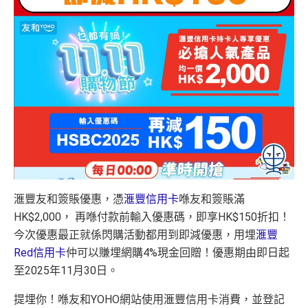
滙豐友和簽賬優惠，憑
滙豐信用卡
喺友和簽賬滿
HK$2,000， 再喺付款前輸入優惠碼，即享HK$150折扣！
今次優惠最正就係閃購活動都用到即減優惠，用埋
滙豐
Red信用卡
仲可以賺埋網購4%現金回贈！優惠期由即日起
至2025年11月30日。
提埋你！喺友和YOHO網站使用滙豐信用卡消費，並登記