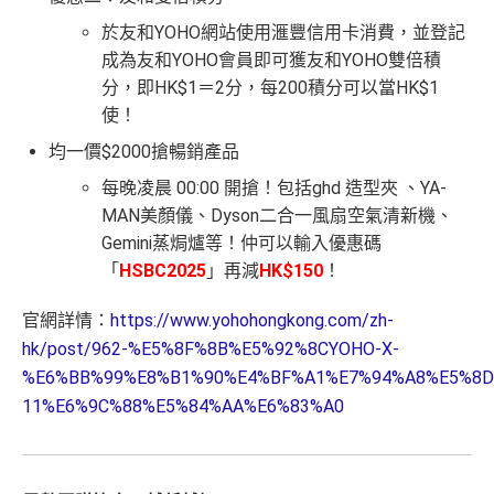
於友和YOHO網站使用滙豐信用卡消費，並登記
成為友和YOHO會員即可獲友和YOHO雙倍積
分，即HK$1＝2分，每200積分可以當HK$1
使！
均一價$2000搶暢銷產品
每晚凌晨 00:00 開搶！包括ghd 造型夾 、YA-
MAN美顏儀、Dyson二合一風扇空氣清新機、
Gemini蒸焗爐等！仲可以輸入優惠碼
「
HSBC2025
」再減
HK$150
！
官網詳情：
https://www.yohohongkong.com/zh-
hk/post/962-%E5%8F%8B%E5%92%8CYOHO-X-
%E6%BB%99%E8%B1%90%E4%BF%A1%E7%94%A8%E5%8D
11%E6%9C%88%E5%84%AA%E6%83%A0