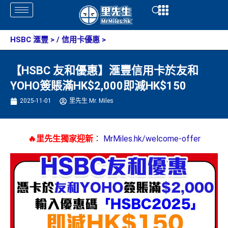
Skip
Open
Open
to
content
HSBC 滙豐
> /
信用卡優惠
>
【HSBC 友和優惠】滙豐信用卡於友和
YOHO簽賬滿HK$2,000即減HK$150
2025-11-01
里先生 Mr. Miles
🔥里先生獨家迎新
：
MrMiles.hk/welcome-offer