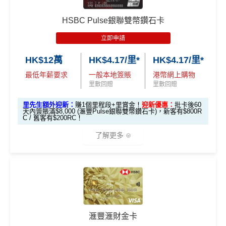
ature卡基本迎
錢」
錢」
🎁
迎新禮遇
❎
缺點
新*
獎賞錢有效期於簽賬後最多2年，最少1年(按簽賬年度
HSBC Pulse銀聯雙幣鑽石卡
計算)
滙豐easy信用卡迎新
立即申請
「現金套現」
無得開附屬卡
滙豐Easy信用卡申請網址
：
MrMiles.hk/hsbc-visa-applica
分期計劃優惠
查看更多信用卡詳情及分析...
$200 「獎賞
HK$12萬
HK$4.17/里*
HK$4.17/里*
tion
（≥HK$20,00
不適用
查看更多信用卡詳情及分析...
錢」
最低年薪要求
一般本地簽賬
港幣網上購物
0，12個月或以
里先生加碼：
申請完填Form
MrMiles.hk/hsbc-easy-for
里數回贈
里數回贈
上還款期）
m
賺1個里程段+
里賞金
❗️（由里先生派出🎯38新會員額
里先生額外迎新：
賺1個里程段+里賞金！
迎新優惠：
批卡後60
外里賞金#）
天內簽賬滿$8,000 (滙豐Pulse銀聯雙幣鑽石卡)，新客有$800R
$1,000「獎賞
$200「獎賞
C / 舊客有$200RC！
合共高達
錢」 (相等於1
錢」 (相等於2,
#每1里賞金 ≈ HK$1，可兌換FPS轉數快回贈！詳情
MrMil
了解更多
0,000里)
000里)
es.hk/mmcredit
*持卡人需於發卡後60日內完成累積簽賬滿
HK$8,000
要
*（基本「獎賞錢」0.4%+「
最紅自主獎賞
」2%）
滙豐easy卡迎
全新信用卡客
現有信用卡客
求。
不可獲享迎新
：於合資格信用卡批核日起計之過去1
🎁
迎新禮遇
新優惠
戶
戶
2個月內曾取消任何滙豐個人信用卡基本卡。 迎新條款：
HSBC
銀聯雙幣Pulse鑽石卡迎新
滙豐迎新條款
$600「獎賞
$200 「獎賞
❎
優點
滙豐滙財金卡
滙豐 Pulse銀聯卡申請網址
：
MrMiles.hk/hsbc-unionpay-a
錢」或 35,000
錢」或 15,000