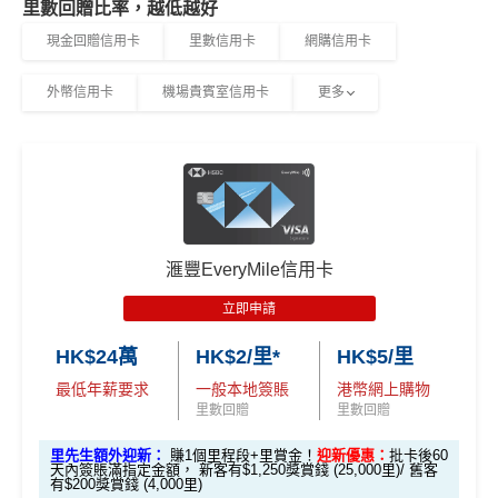
里數回贈比率，越低越好
現金回贈信用卡
里數信用卡
網購信用卡
外幣信用卡
機場貴賓室信用卡
更多
滙豐EveryMile信用卡
立即申請
HK$24萬
HK$2/里*
HK$5/里
最低年薪要求
一般本地簽賬
港幣網上購物
里數回贈
里數回贈
里先生額外迎新：
賺1個里程段+里賞金！
迎新優惠：
批卡後60
天內簽賬滿指定金額， 新客有$1,250獎賞錢 (25,000里)/ 舊客
有$200獎賞錢 (4,000里)