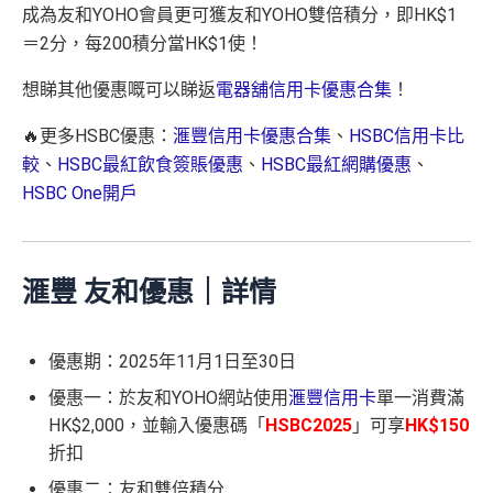
成為友和YOHO會員更可獲友和YOHO雙倍積分，即HK$1
＝2分，每200積分當HK$1使！
想睇其他優惠嘅可以睇返
電器舖信用卡優惠合集
！
🔥更多HSBC優惠：
滙豐信用卡優惠合集
、
HSBC信用卡比
較
、
HSBC最紅飲食簽賬優惠
、
HSBC最紅網購優惠
、
HSBC One開戶
滙豐 友和優惠｜詳情
優惠期：2025年11月1日至30日
優惠一：於友和YOHO網站使用
滙豐信用卡
單一消費滿
HK$2,000，並輸入優惠碼「
HSBC2025
」可享
HK$150
折扣
優惠二：友和雙倍積分