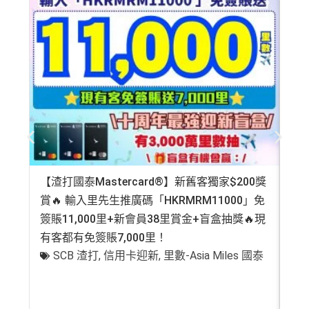
【渣打國泰Mastercard®】新舊客獨家$200獎
AE
賞🔥 輸入里先生推廣碼「HKRMRM11000」免
登記
簽賬11,000里+新會員38里賞金+盲盒抽獎🔥現
萬高
有客都有免簽賬7,000里！
有
SCB 渣打
,
信用卡迎新
,
里數-Asia Miles 國泰
+