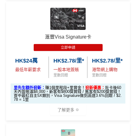
🎁
迎新禮遇
現有客
全新客
全新客
滙豐EveryMile卡
戶簽
滙豐 Red Card申請網址
：
MrMiles.hk/hsbc-red-apply
戶簽$2.
戶簽$8,
迎新優惠
$8,000
5萬*
000*
*
里先生加碼：
申請完填Form
MrMiles.hk/hsbc-red-for
滙豐Visa Signature卡
m
賺1個里程段+
里賞金
❗️（由里先生派出🎯38新會員額
立即申請
外里賞金#）
HSBC EveryMile
$1,250
$800 R
$200 R
卡基本迎新
RC
C
C
HK$24萬
HK$2.78/里*
HK$2.78/里*
#每1里賞金 ≈ HK$1，可兌換FPS轉數快回贈！詳情
MrMil
es.hk/mmcredit
全新信用卡客戶基本迎新
：
最低年薪要求
一般本地簽賬
港幣網上購物
「現金套現」 分
里數回贈
里數回贈
期計劃優惠 （≥H
$200 R
$200 R
累積合資格簽賬滿HK$5,800 ：
不適用
K$20,000，12個
C
C
里先生額外迎新：
賺1個里程段+里賞金！
迎新優惠：
批卡後60
基本迎新賺
$300
「獎賞錢」
天內簽賬滿$8,000，新客有$800獎賞錢 / 舊客有$200獎賞錢！
月或以上還款期）
食中最紅自主5X類別，Visa Signature做到高達3.6%回贈 / $2.
78 = 1里
啟動新卡後再成功申請「現金套現」分期計劃，獲批
金額達港幣20,000元或以上，並選擇12個月或以上還
高達$1,
高達$1,
高達$2
了解更多
款期，享
$200
「獎賞錢」（相等於2,000里）
450 RC
000 RC
00 RC
合共所得
（相等
（相等
（相等
加總以上，迎新合共賺
高達$500
「獎賞錢」(相等於5,0
於29,00
於20,00
於4,00
*以上為最高之回贈，需配合
HSBC最紅自主獎賞
5X
00里數)