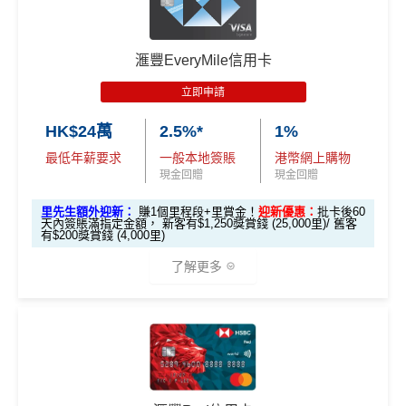
賞錢」
賞錢」
y-classic-form
賺1個里程段+
里賞金
❗️（由里先生派出
合共高達
得首兩年年費豁免
#每1里賞金 ≈ HK$1，可兌換FPS轉數快回贈！詳情
MrMil
（相等於8,
（相等於2,
🎯38新會員額外里賞金#）
es.hk/mmcredit
000里）
000里）
八達通自動增值得0.4%回贈
滙豐EveryMile信用卡
#每1里賞金 ≈ HK$1，可兌換FPS轉數快回贈！詳情
MrMil
滙豐滙財金卡(學生卡) 迎新
增值電子錢包（
Payme
、
八達通
、
Wechat Pay
及
Alip
立即申請
es.hk/mmcredit
ay
）唔計迎新合資格簽賬
*持卡人需於發卡後60日內完成累積簽賬滿
HK$5,800
要
HK$24萬
2.5%*
1%
求。
不可獲享迎新：
於合資格信用卡批核日起計之過去1
滙豐滙財金卡
全新信用卡客
現有信用卡客
2個月內曾取消任何滙豐個人信用卡基本卡。 迎新條款：
滙豐銀聯雙幣卡迎新優
全新信用
現有信用
最低年薪要求
一般本地簽賬
港幣網上購物
－學生卡
戶
戶
現金回贈
現金回贈
滙豐迎新條款
惠
卡客戶
卡客戶
查看更多信用卡詳情及分析...
✅
優點
里先生額外迎新：
賺1個里程段+里賞金！
迎新優惠：
批卡後60
滙豐滙財金卡
$300「獎賞
$200「獎賞
天內簽賬滿指定金額， 新客有$1,250獎賞錢 (25,000里)/ 舊客
滙豐銀聯雙幣卡簽賬迎
$600「獎
$200「獎
有$200獎賞錢 (4,000里)
－學生卡簽賬
錢」
（相等於
錢」
（相等於
新優惠*
賞錢」
賞錢」
食中
最紅自主
5X類別，做到高達2.4%回贈/ $4.17=1里
迎新優惠*
3,000里）
2,000里）
了解更多
經常有特別Bonus, e.g.
HSBC萬寧
/
HSBC百老匯
或
其他H
「現金套現」 分期計劃
$200「獎
SBC信用卡優惠
優惠 （≥HK$20,000，1
不適用
*持卡人需於發卡後60日內完成累積簽賬滿
HK$2,000
要
賞錢」
*本地交通出行簽賬、本地咖啡店及輕便美食簽賬及網上
HSBC信用卡優惠
夠多夠密
2個月或以上還款期）
求。
不可獲享迎新：
於合資格信用卡批核日起計之過去1
娛樂平台簽賬高達2.5%回贈，詳情睇返
HSBC EveryMile
HSBC獎賞錢轉換飛行里數無手續費
，換Asia Miles更
2個月內曾取消任何滙豐個人信用卡基本卡。 迎新條款：
信用卡
分析
$800「獎
$200「獎
可即時到賬
滙豐迎新條款
🎁
迎新禮遇
賞錢」
賞錢」