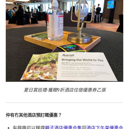
以上加總，迎新有
76
0,000 AE積分(相等於42,222里數)+H
K$50簽賬回贈
，獎賞由AE直接存入。同埋有
88里賞金#
(由里先生派出)， 獎賞將於
簽賬後16星期或以內
存入卡會
員之基本卡的美國運通積分計劃戶口內。
新客戶立即申請
：
MrMiles.hk/ae-charge-
application/
現有客戶立即申請
：
MrMiles.hk/ae-charg
e-apply/
（記得揀返想要嘅迎新連結申請，一經申請無得更改。如
果用
iPhone/Mac的話會可能有Adblock
，建議你改返啲S
etting再申請：
MrMiles.hk/adblock/
）
夏日賞巡禮-獲贈9折酒店住宿優惠券乙張
#
每1里賞金 ≈ HK$1，可兌換FPS轉數快回贈！詳情
MrMi
✅
優點
les.hk/mmcredit
仲有冇其他酒店預訂嘅優惠？
HK$9,500年費已經包晒
AE Explorer
年費
有興趣可以睇埋
親子酒店優惠合集
同
酒店下午茶優惠合