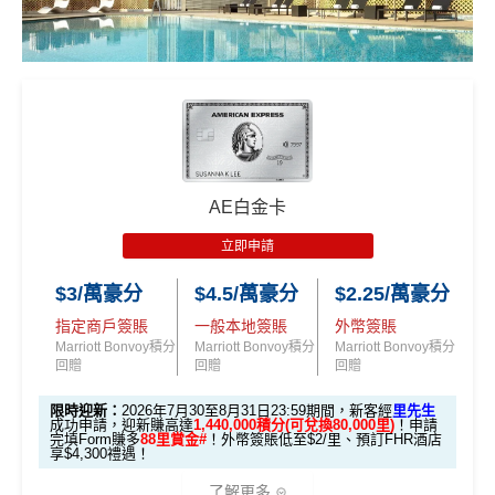
AE白金卡
立即申請
$3/萬豪分
$4.5/萬豪分
$2.25/萬豪分
指定商戶簽賬
一般本地簽賬
外幣簽賬
Marriott Bonvoy積分
Marriott Bonvoy積分
Marriott Bonvoy積分
回贈
回贈
回贈
限時迎新：
2026年7月30至8月31日23:59期間，新客經
里先生
成功申請，迎新賺高達
1,440,000積分(可兌換80,000里)
！申請
完填Form賺多
88里賞金#
！外幣簽賬低至$2/里、預訂FHR酒店
享$4,300禮遇！
了解更多