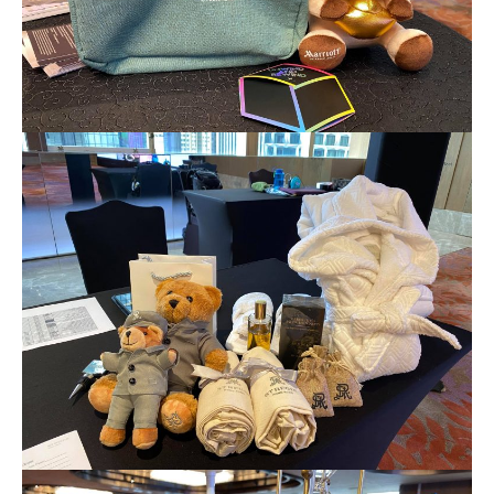
賬
無得開附屬卡
回
贈
查看更多信用卡詳情及分析...
76
萬
積
首6個月內
累積簽賬滿HK$6萬有
32萬積分
於
第
分
15至17個月
期間，進行一次任何金額的合資格
簽
簽賬再有額外
32萬積分
本地簽賬2X積分，簽賬
賬
HK$60,000再有額外
12萬積分
申請連結
：
MrMil
迎
es.hk/ae-charge-apply/
新
88
里
申請完填Form
MrMiles.hk/ap-form
賺多88里賞
賞
金#❗️（由里先生派出🎯38新會員+成功批卡50額
金
外里賞金）
#