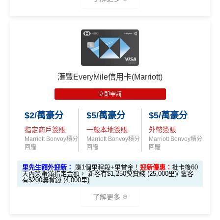
🎁
迎新禮遇 AE白金卡里先生優惠
優惠期：
2026年7月30日至8月31日23:59期間
，年費HK
$9,500，無得傾必需俾，留意
新客
及
現有
AE信用卡
之客戶
滙豐EveryMile信用卡(Marriott)
迎新有唔同
全新美國運通基本卡會員*
：迎新高達
1,440,0
00 AE積分
(可換80,000里) +88里賞金#(由里先生派出)
迎
立即申請
新資格：
現時或於申請日期起計過去 12 個月內
未曾持有
或取消
任何由美國運通香港批核的信用卡或簽賬卡之基本
$2/萬豪分
$5/萬豪分
$5/萬豪分
卡會員。
指定商戶簽賬
一般本地簽賬
外幣簽賬
Marriott Bonvoy積分
Marriott Bonvoy積分
Marriott Bonvoy積分
回贈
回贈
回贈
A
里先生額外迎新：
賺1個里程段+里賞金！
迎新優惠：
批卡後60
E
天內簽賬滿指定金額， 新客有$1,250獎賞錢 (25,000里)/ 舊客
白
有$200獎賞錢 (4,000里)
金
了解更多
卡
各迎新優惠詳情
迎