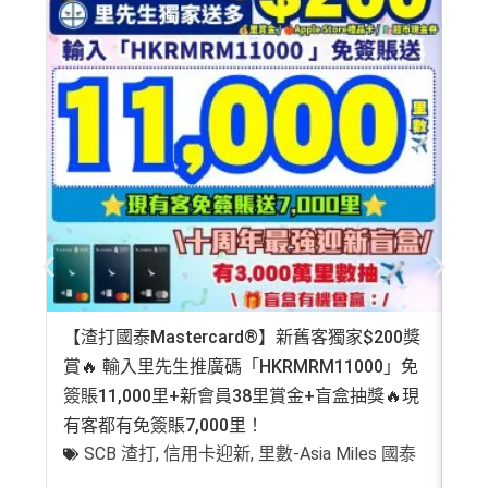
年費$9,500無得豁免
海外簽賬手續費小貴，有2%收費(其他卡做緊1至1.9
5%)
平日簽賬HK$9=1里，儲里數嚟講唔算吸引
轉換成飛行里數手續費每次HK$400
查看更多信用卡詳情及分析...
【渣打國泰Mastercard®】新舊客獨家$200獎
AE
賞🔥 輸入里先生推廣碼「HKRMRM11000」免
登記
簽賬11,000里+新會員38里賞金+盲盒抽獎🔥現
萬高
有客都有免簽賬7,000里！
有
SCB 渣打
,
信用卡迎新
,
里數-Asia Miles 國泰
+