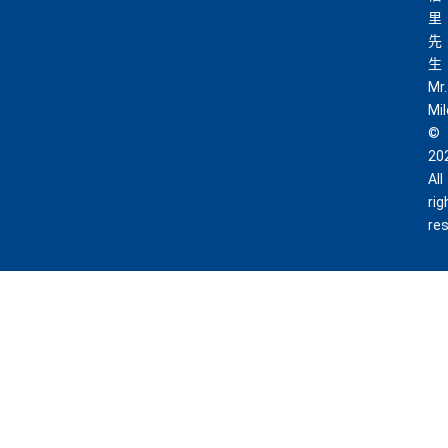
里
先
生
Mr.
Mi
©
20
All
rig
re