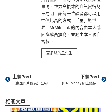
惠碼，致力令複雜的資訊變得簡
睇戲折扣
：
星期五係百老匯、PALACE或AMC睇戲買
一送一或其他日子享有8折優惠
單易明，讓每一位讀者都可以用
性價比高的方式，「里」遊世
AE購物保障：延長一年保障
界。MrMiles.hk 的內容由本人或
高達HK$9,000奢華酒店回贈
團隊成員撰寫，並經由本人親自
AE白金卡香港足球會HKFC禮遇
審核。
亞洲50+指定高爾夫球會免費果嶺費
信和酒店優惠：會送住宿禮券，信和酒店及遠東酒店
更多關於里先生
集團第二晚免費住宿
積分無限期
Prev
Ne
飲食優惠全集：
AE美膳會及餐廳優惠合集
/
AE買一送
上個Post
下個Post
一
【東亞開戶優惠】全新BEA GOAL限時早鳥登記迎新優惠 輕鬆賺HK$500獎賞！仲可以參加大抽獎嬴取高達HK$10,000！
【UA i-Money 網上錢私人貸款優惠】新舊客戶#都有開戶獎賞HK$200#！成功提取分期私人貸款，再賞現金獎高達HK$18,000#！現金24小時即撳即過數*！
優惠活動更新：
AE信用卡優惠合集
❎
缺點
相關文章：