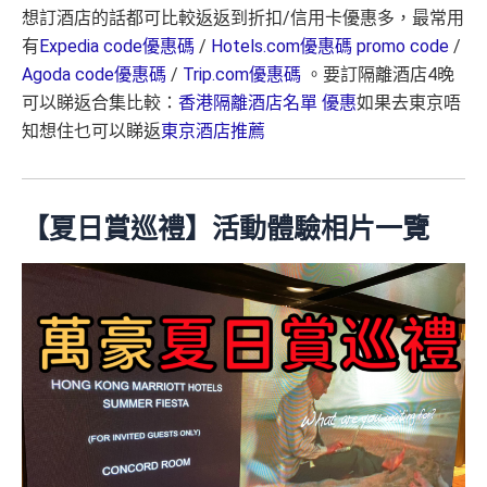
新
想訂酒店的話都可比較返返到折扣/信用卡優惠多，最常用
*本地交通出行簽賬、本地咖啡店及輕便美食簽賬及網上
項
有
Expedia code優惠碼
/
Hotels.com優惠碼 promo code
/
娛樂平台簽賬高達2.5%回贈，詳情睇返
HSBC EveryMile
目
Agoda code優惠碼
信用卡
分析
/
Trip.com優惠碼
。要訂隔離酒店4晚
🎁
迎新禮遇
可以睇返合集比較：
香港隔離酒店名單 優惠
如果去東京唔
H
知想住乜可以睇返
東京酒店推薦
滙豐EveryMile信用卡迎新
K
$5
滙豐 EveryMile信用卡申請網址
：
MrMiles.hk/hsbc-mile-a
首3個月內
用基本卡或附屬卡為手機八達通包括
0
pply
iPhone、Apple Watch或Android手機，單次增
【夏日賞巡禮】活動體驗相片一覽
簽
值淨HK$600
賬
里先生加碼：
申請完填Form
MrMiles.hk/hsbc-em-for
回
m
賺1個里程段+
里賞金
❗️（由里先生派出🎯38新會員額
贈
外里賞金#）
#每1里賞金 ≈ HK$1，可兌換FPS轉數快回贈！詳情
MrMil
14
es.hk/mmcredit
4
萬
首6個月內
累積簽賬滿HK$6萬有
66萬積分
於
第
積
15至17個月
期間，進行一次任何金額的合資格
現有客
分
全新客
全新客
簽賬再有額外
66萬積分
本地簽賬2X積分，簽賬
滙豐EveryMile卡
戶簽