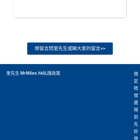
想留言問里先生或睇大家的留言>>
里先生 MrMiles.hk私隱政策
借
定
唔
借
還
得
到
先
好
借