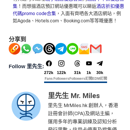
可以無限次入全球
AE Lounge
(The Centurion Lounge)
集
！而想搵酒店預訂網站優惠嘅可以睇返
酒店折扣優惠
及
免費帶多1個同伴入
，除香港機場外其他The Centuri
代碼
promo code
合集
，入面有齊哂各大酒店網站，例
on Lounges位於美國
如
Agoda
、
Hotels.com
、
Booking.com
等等嘅優惠！
全年全家旅遊保險！
免費申請2張附屬卡
分享到
送1張無限次入全球airport VIP lounge既Priority Pass
俾你，最新Policy仲打以拎嚟帶多1個guest入
Amex Platinum Travel Service -
Fine Hotels & Resorts
(FHR)
識玩又夠運嘅住品牌酒店平過官網不但止仲有
Follow 里先生:
得upgrade套房，免費早餐，Late check out等等benefit
272k
122k
31k
1k
30k
s
Fans
Followers
Followers
訂閱
EDM訂閱
可以轉積分為多個飛行里數或酒店積分計劃，包括Asi
里先生 Mr. Miles
a Miles/ Avios/ KrisFlyer/
Marriott Bonvoy
/
Hilton Hono
rs Points
等等
里先生 MrMiles.hk 創辦人，香港
AE緊急家居及汽車支援服務
註冊會計師(CPA)及網站主編，
酒店Elite會籍，Hilton金卡入住送早餐
運用多年的專業訓練及認知分析
美心美膳會2-3人星期一至四食有六折
飛行里數，信用卡優惠及搜集優