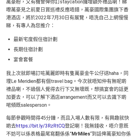
萬豪粉，又有機會俾你訂staycation攞埋額外禮品喇！睇
嚟萬豪見之前夏日賞巡禮反應唔錯，萬豪國際集團旗下香
港酒店，將於2022年7月30日有展覽，唔洗自己上網慢慢
睇，有專人為您推介：
最新宅度假住宿計劃
長期住宿計劃
宴會套餐
我上次就即場訂咗萬麗即時有隻萬豪金牛公仔送haha，同
埋Le Meridien都有個travel bag。今次就唔知仲有無呢啲
禮品喇，不過個人覺得去行下又無壞既，想搞宴會的話更
加要去，可以了解下酒店arrangement而又可以去識下啲
啱傾既salesperson。
每節參觀時間得45分鐘，而且入場人數有限，有興趣就快
啲去
https://bit.ly/3RzRtCQ
登記喇！我無錢收，唔介意既
不妨可以係表格最尾寫翻係係”
MrMiles
“到話俾萬豪知你係