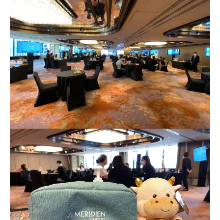
核的信用卡或簽賬卡（不包括美國運通白金卡/半島白金
求。
不可獲享迎新
：於合資格信用卡批核日起計之過去1
卡）之基本卡會員。
2個月內曾取消任何滙豐個人信用卡基本卡。 迎新條款：
滙豐迎新條款
✅
優點
A
E
白
首年免年費
金
係Agoda book酒店同國泰買機票有優惠
卡
現有客戶迎新優惠詳情
增加至19種飛行常客計劃或酒店獎勵計劃，拎嚟兌換
迎
里數或者酒店staycation都得！
新
項
八達通增值及eBanking繳費都有回贈
目
HSBC信用卡優惠
夠多夠密
滙豐EveryMile信用卡仲送埋每年
HSBC免費旅遊保險
H
K
免費機場貴賓室
+
機場酒吧Intervals
俾你玩
$5
首3個月內
用基本卡或附屬卡為手機八達通包括
❎
缺點
0
iPhone、Apple Watch或Android手機，單次增
簽
值淨HK$600