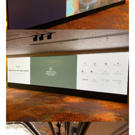
簽
戶簽$2.
戶簽$8,
HK$60,000再有額外
12萬積分
申請連結
：
MrMil
迎新優惠
$8,000
賬
5萬*
000*
es.hk/ae-charge-application
*
迎
新
HSBC EveryMile
$1,250
$800 R
$200 R
卡基本迎新
RC
C
C
88
「現金套現」 分
里
申請完填Form
MrMiles.hk/ap-form
賺多88里賞
期計劃優惠 （≥H
$200 R
$200 R
賞
金#❗️（由里先生派出🎯38新會員+成功批卡50額
不適用
K$20,000，12個
C
C
金
外里賞金）
月或以上還款期）
#
高達$1,
高達$1,
高達$2
以上迎新連同基本積分合共有
高達1,440,000 AE積分
450 RC
000 RC
00 RC
(=80,000里數) + HK$50簽賬回贈
，
獎賞由AE直接存
合共所得
（相等
（相等
（相等
入。同埋
88里賞金#
(由里先生派出)。
現有美國運通基
於29,00
於20,00
於4,00
本卡會員**
：迎新高達
76萬AE
積分
(可換42,222里)+88里
0里）
0里）
0里）
賞金#(由里先生派出)
迎新資格：現時持有或於申請日期
起計過去 12 個月內
曾持有或取消
任何由美國運通香港批
*持卡人需於發卡後60日內完成累積簽賬滿
HK$8,000
要