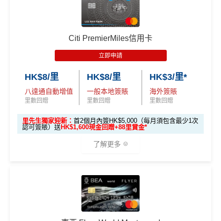
簽HK$40,000：賺高達40,000里數(HK$1=1里)
高達60,000迎新里數
查看更多信用卡詳情及分析...
ebanking網上繳費無回贈
簽HK$110,000：
賺高達120,000里數
(HK$0.91=
無得儲里數
優惠期：
2026年7月1日至9月30日
1里)
Citi PremierMiles信用卡
立即申請:
MrMiles.hk/citi-apply
立即申請
基本里數同埋近新里數存入時間有啲唔同，詳情睇返
渣打
申請完填Form賺多88里賞金*
MrMiles.hk/citi-pre
Asia Miles迎新
攻略。
免責聲明：里先生努力保持信息準確。
若
任何信息與你到
HK$8/里
HK$8/里
HK$3/里*
stige-form
訪之金融機構、
服務供應商或特定產品網站有所出入，
所
額外里數將會於信用卡獲發出後5個月內加入指定的國
八達通自動增值
一般本地簽賬
海外簽賬
有金融產品和服務均以他們作準，
請參閱
相關
金融機構的
不論新舊客！如果你申請時持有或成功申請Citigold / C
泰會員賬戶內。
里數回贈
里數回贈
里數回贈
網站為產品資訊的最更新版本。
本網站產品之比較結果建
itigold Private Client 戶口+交首年年費HK$3,800，先賺
國泰新會員登記：
MrMiles.hk/new-am
（做咗會員先申
基
於
客觀分析，
因此就算獲第三方廣告客戶贊助，我們並
60,000里數 (相等於720,000積分)
，換到
雙人日本來回
里先生獨家迎新：
首2個月內簽HK$5,000（每月須包含最少1次
認可簽賬）送
HK$1,600現金回贈+88里賞金*
請到渣打國泰卡）
不會特別註明。
Disclaimer: At MrMiles, we strive to keep
經濟艙機票
！
另外，
發卡後首2個月內累積認可簽賬
our information accurate and up to date. This information
滿HK$5,000或以上（每月須包含最少1次認可簽
了解更多
B. 渣打信用卡
現有
客戶：
may be different than what you see when you visit a finan
賬），可以賺
高達H
K$1,600
現金回贈
！
cial institution, service provider or specific product’s site. F
or any discrepancy in product information, please refer to t
🎁
迎新禮遇
渣打信用卡現有客戶**一定要
經里先生指定連結+輸入
條件
里數獎賞
he financial institution’s website for the most updated versi
里先生推廣碼「HKRMRM11000」
申請渣打國泰Mast
on. All financial products and services are presented witho
ercard：
MrMiles.hk/cathay-card-apply
優惠期：2026年7月1日至9月30日
ut warranty. Additionally, this site may be compensated thr
30,000里數
✅免簽賬迎新：
開卡
加碼
送7,000里數！