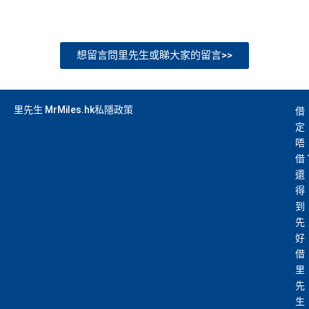
or any discrepancy in product information, please refer to t
he financial institution’s website for the most updated versi
on. All financial products and services are presented witho
想留言問里先生或睇大家的留言>>
ut warranty. Additionally, this site may be compensated thr
ough third party advertisers. However, the results of our c
omparison tools which are not marked as sponsored are a
里先生 MrMiles.hk私隱政策
借
lways based on objective analysis first.
定
查看更多信用卡詳情及分析...
唔
借
還
得
到
先
好
借
里
先
生