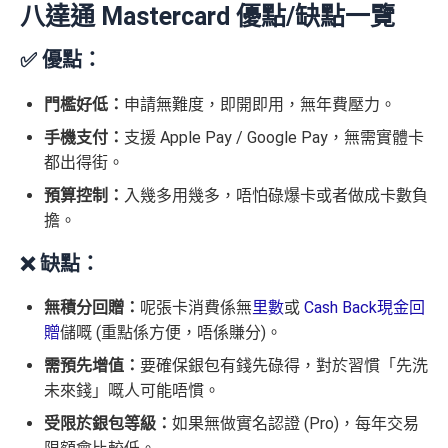
八達通 Mastercard 優點/缺點一覽
✅ 優點：
門檻好低：
申請無難度，即開即用，無年費壓力。
手機支付：
支援 Apple Pay / Google Pay，無需實體卡
都出得街。
預算控制：
入幾多用幾多，唔怕碌爆卡或者做成卡數負
擔。
❌ 缺點：
無積分回贈：
呢張卡消費係無
里數
或
Cash Back現金回
贈
儲嘅 (重點係方便，唔係賺分)。
需預先增值：
要確保銀包有錢先碌得，對於習慣「先洗
未來錢」嘅人可能唔慣。
受限於銀包等級：
如果無做實名認證 (Pro)，每年交易