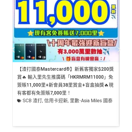
免費機場貴賓室
+
機場酒吧Intervals
俾你玩
❎
缺點
❎
缺點
有轉換里數手續費上限HK$300(每5,000里收HK$50)
只係購物及娛樂簽賬類別時先抵用，其他本地簽賬得H
無得開附屬卡
K$15=1 Avios/Asia Miles
DCC無積分
查看更多信用卡詳情及分析...
【渣打國泰Mastercard®】新舊客獨家$200獎
AE
免責聲明：里先生努力保持信息準確。
若
任何信息與你到
賞🔥 輸入里先生推廣碼「HKRMRM11000」免
登記
訪之金融機構、
服務供應商或特定產品網站有所出入，
所
簽賬11,000里+新會員38里賞金+盲盒抽獎🔥現
萬高
有金融產品和服務均以他們作準，
請參閱
相關
金融機構的
有客都有免簽賬7,000里！
有
網站為產品資訊的最更新版本。
本網站產品之比較結果建
SCB 渣打
,
信用卡迎新
,
里數-Asia Miles 國泰
+
基
於
客觀分析，
因此就算獲第三方廣告客戶贊助，我們並
不會特別註明。
Disclaimer: At MrMiles, we strive to keep
our information accurate and up to date. This information
may be different than what you see when you visit a finan
cial institution, service provider or specific product’s site. F