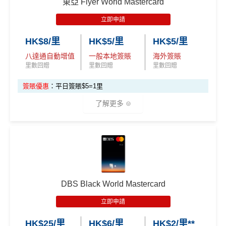
批卡限期：2026年10月31日
東亞 Flyer World Mastercard
ough third party advertisers. However, the results of our c
不論新舊客，成功申請及交首年年費
(相等於360,0
✅申請完填
MrMiles.hk/cathay-card-form
賺多
HK$20
omparison tools which are not marked as sponsored are a
00積分)
立即申請:
MrMiles.hk/citi-pm-apply
立即申請
0獎賞+新會員38
里賞金
@
❗️【由里先生派出】
lways based on objective analysis first.
申請完填Form賺多88里賞金*:
MrMiles.hk/citi-pm
30,000里數
HK$8/里
HK$5/里
HK$5/里
查看更多信用卡詳情及分析...
申請時有 Citigold / Citigold Private Cl
C. 《超級10周年限定版》盲盒：
-form
(相等於360,0
八達通自動增值
一般本地簽賬
海外簽賬
ient 戶口
Citi新客發卡後首2個月內累積認可簽賬滿HK$5,000或
00積分)
里數回贈
里數回贈
里數回贈
🎁不論全新信用卡客戶*定現有信用卡客戶**推廣期內成功
以上（每月最少簽一次）可獲取
HK$1,600現金回贈
申請渣打國泰Mastercard後，即可自動參加盲盒抽獎，並
簽賬優惠
：平日簽賬$5=1里
發卡後首2個月內累積認可簽賬滿HK
學生信用卡
：
首3個月內累積認可簽賬滿HK$1,000或
於10月11日或之前獲批卡更保證100%有獎！盲盒獎賞超
HK$1,600現
$5,000或以上（每月須包含最少1次
以上，賺
HK$300現金回贈
豐富，有過萬份獎品、 合共3,000萬里數等你抽：
了解更多
金回贈
認可簽賬）
*38新會員+成功批卡派出50額外里賞金。每1里賞金 ≈ HK
✈️ 1,000,000里數大獎 (夠換4張歐洲商務艙 及 4張日本
$1，可兌換FPS轉數快回贈！詳情
MrMiles.hk/mmcredit
商務艙來回機票^^)；
🎁
迎新禮遇
Citi Prestige Card 迎新得分及同時所得基本積
Citi PremierMiles信用卡迎新條件及
冷河
分
🍎 超過HK$200萬Apple Gift Card (面值 HK$10,000/ H
期
K$5,000/ HK$2,000)；
暫未有迎新優惠
如果唔怕麻煩其實應該開咗個 Citigold / Citigold Private
🧳 國泰 x Samsonite 20吋限量版行李箱；
獎賞於完成簽賬條件後5個曆月內自動存入至認可信用
DBS Black World Mastercard
Client 戶口先申請Citi Prestige，比冇戶口嘅人
賺多一
✅
優點
卡戶口
🍽️ LUBUDS 3個月會籍及價值HK$1,000現金券；
倍迎新
：
30,000
里數
(相等於360,000
積分
) > 60,000
里
立即申請
Citi新客 ＝ 過去12個月內沒有取消或持有過任何Citiba
數
(相等於720,000
積分
)
💰 不同里數獎賞，
保證最少帶走2,000里
！
本地簽賬$5 = 1里
nk信用卡
HK$25/里
HK$6/里
HK$2/里**