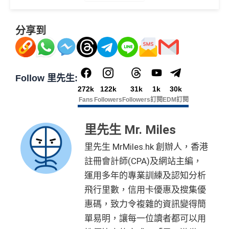
有金融產品和服務均以他們作準，
請參閱
相關
金融機構的
es.hk/mmcredit
查看更多信用卡詳情及分析...
網站為產品資訊的最更新版本。
本網站產品之比較結果建
🎁
迎新禮遇
基
於
客觀分析，
因此就算獲第三方廣告客戶贊助，我們並
分享到
現有客
不會特別註明。
Disclaimer: At MrMiles, we strive to keep
免責聲明：里先生努力保持信息準確。
若
任何信息與你到
全新客
全新客
滙豐EveryMile卡
戶簽
our information accurate and up to date. This information
訪之金融機構、
服務供應商或特定產品網站有所出入，
所
戶簽$2.
戶簽$8,
優惠期：
2026年7月1日至9月30日
迎新優惠
$8,000
may be different than what you see when you visit a finan
有金融產品和服務均以他們作準，
請參閱
相關
金融機構的
5萬*
000*
立即申請:
MrMiles.hk/citi-apply
*
cial institution, service provider or specific product’s site. F
Follow 里先生:
網站為產品資訊的最更新版本。
本網站產品之比較結果建
申請完填Form賺多88里賞金*:
272k
122k
31k
1k
30k
or any discrepancy in product information, please refer to t
基
於
客觀分析，
因此就算獲第三方廣告客戶贊助，我們並
Fans
Followers
Followers
訂閱
EDM訂閱
HSBC EveryMile
$1,250
$800 R
$200 R
he financial institution’s website for the most updated versi
不會特別註明。
Disclaimer: At MrMiles, we strive to keep
MrMiles.hk/citi-rewards-mc-form
(Citi Rew
卡基本迎新
RC
C
C
on. All financial products and services are presented witho
our information accurate and up to date. This information
ards MasterCard)
ut warranty. Additionally, this site may be compensated thr
里先生 Mr. Miles
may be different than what you see when you visit a finan
MrMiles.hk/citi-rewards-cup-form
(Citi Rew
「現金套現」 分
ough third party advertisers. However, the results of our c
cial institution, service provider or specific product’s site. F
里先生 MrMiles.hk 創辦人，香港
ards 銀聯卡)
期計劃優惠 （≥H
$200 R
$200 R
omparison tools which are not marked as sponsored are a
or any discrepancy in product information, please refer to t
不適用
註冊會計師(CPA)及網站主編，
K$20,000，12個
C
C
2026年10月31日或之前成功批卡
，及首2個月內累積認
lways based on objective analysis first.
he financial institution’s website for the most updated versi
運用多年的專業訓練及認知分析
月或以上還款期）
可簽賬滿HK$5,000或以上（每月須包含最少1次認可
on. All financial products and services are presented witho
查看更多信用卡詳情及分析...
簽賬）賺
HK$1,600 現金回贈
ut warranty. Additionally, this site may be compensated thr
飛行里數，信用卡優惠及搜集優
高達$1,
高達$1,
高達$2
ough third party advertisers. However, the results of our c
惠碼，致力令複雜的資訊變得簡
學生信用卡
：
首3個月內累積認可簽賬滿HK$1,000或
450 RC
000 RC
00 RC
omparison tools which are not marked as sponsored are a
以上，賺
75,000積分
單易明，讓每一位讀者都可以用
合共所得
（相等
（相等
（相等
lways based on objective analysis first.