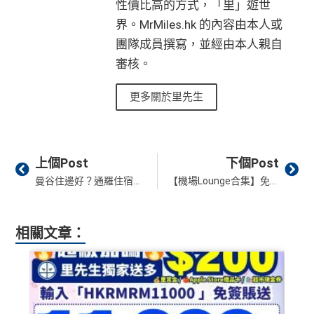
性價比高的方式，「里」遊世
於29,00
於20,00
於4,00
*38新會員+成功批卡派出50額外里賞金。每1里賞金 ≈ HK
查看更多信用卡詳情及分析...
界。MrMiles.hk 的內容由本人或
0里）
0里）
0里）
$1，可兌換FPS轉數快回贈！詳情
MrMiles.hk/mmcredit
團隊成員撰寫，並經由本人親自
Citi Rewards
迎新
條件及
冷河期
審核。
*持卡人需於發卡後60日內完成累積簽賬滿
HK$8,000
要
獎賞於完成簽賬條件後5個曆月內自動存入至認可信用
求。
不可獲享迎新
：於合資格信用卡批核日起計之過去1
卡戶口
更多關於里先生
2個月內曾取消任何滙豐個人信用卡基本卡。 迎新條款：
Citi新客 ＝ 過去12個月內沒有取消或持有過任何Citiba
滙豐迎新條款
nk信用卡
✅
優點
用PayMe/Alipay等電子錢包增值都計迎新，不過要留
Prev
Ne
上個Post
下個Post
意手續費
首年免年費
曼谷住邊好？通羅住宿推薦 2026｜間近BTS車站、包早餐、高性價比、文青打卡酒店、Thonglor 新酒店+信用卡訂房優惠全攻略
【機場Lounge合集】免費入機場貴賓室信用卡List + 帶人攻略 2026 環亞機場貴賓室信用卡
✅
優點
係Agoda book酒店同國泰買機票有優惠
增加至19種飛行常客計劃或酒店獎勵計劃，拎嚟兌換
相關文章：
里數或者酒店staycation都得！
積分無限期，儲夠先換里數，減低平均手續費
八達通增值及eBanking繳費都有回贈
年薪唔夠申請Citibank高級卡既話申請Citi Rewards食
迎新
HSBC信用卡優惠
夠多夠密
持續地都有
Citi信用卡優惠
滙豐EveryMile信用卡仲送埋每年
HSBC免費旅遊保險