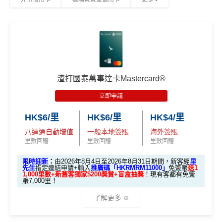
大新 ONE+信用卡 (學生卡)-
可享HK$300現金回贈：
同一張卡可以同時拎政府交通津貼
h-back-form
年薪要求低，用嚟做入門卡建立
正面信貸資料報告紀
首兩個月簽滿HK$3,000，
可享迎新優惠HK$300回
2026年10月31日或之前成功批卡
，及首2個月內累積認
錄
唔錯
贈
，加基本1%回贈：HK$30
可簽賬滿HK$5,000或以上（每月須包含最少1次認可
簽賬）賺
HK$1,600 現金回贈
❎
缺點
➜迎新優惠之現金回贈將於指定簽賬期完結後4個月內以
學生信用卡
：
首3個月內累積認可簽賬滿HK$1,000或
大新信用卡免找數簽賬額的形式直接存入合資格客戶的合
以上，賺
HK$300現金回贈
資格信用卡戶口，並顯示於月結單上。
DCC無積分→里先生
DCC
解說
渣打國泰萬事達卡Mastercard®
✅
優點
ebanking網上繳費無回贈 (→
交水電煤信用卡串較
)
*38新會員+成功批卡派出50額外里賞金。每1里賞金 ≈ HK
立即申請
$1，可兌換FPS轉數快回贈！詳情
MrMiles.hk/mmcredit
HK$6/里
HK$6/里
HK$4/里
Citi Cash Back
信用卡迎新條件及
冷河期
低門檻卡都做到
簽賬1%回贈
而且
不設上限
八達通自動增值
一般本地簽賬
海外簽賬
Chok
PayMe
/
Alipay
/
WeChat Pay
有1%現金回贈
免責聲明：里先生努力保持信息準確。
若
任何信息與你到
獎賞於完成簽賬條件後5個曆月內自動存入至認可信用
里數回贈
里數回贈
里數回贈
訪之金融機構、
服務供應商或特定產品網站有所出入，
所
八達通自動增值都有0.5%現金回贈
卡戶口
有金融產品和服務均以他們作準，
請參閱
相關
金融機構的
限時迎新
：
由2026年8月4日至2026年8月31日期間，新客經
里
學生卡
無需年薪要求，對於係
環聯建立正面信貸評級
Citi新客 ＝ 過去12個月內沒有取消或持有過任何Citiba
先生
指定連結申請+輸入
推廣碼「HKRMRM11000」
免簽賬
送1
網站為產品資訊的最更新版本。
本網站產品之比較結果建
1,000里數+新舊客獨家$200獎賞+盲盒抽獎
！現有客都有免簽
有用
nk信用卡
賬7,000里！
基
於
客觀分析，
因此就算獲第三方廣告客戶贊助，我們並
用PayMe/Alipay等電子錢包增值都計迎新，不過要留
不會特別註明。
Disclaimer: At MrMiles, we strive to keep
❎
缺點
了解更多
意手續費
our information accurate and up to date. This information
may be different than what you see when you visit a finan