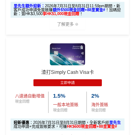
里先生額外迎新：
2026年7月31日至8月31日11:59pm期間，新
客戶成功申請免簽賬賺
額外$500現金回贈+88里賞金#
！
加碼迎
新：簽HK$3,500
享HK$1,000現金回贈
！
了解更多
🎁迎新禮遇
渣打Smart 卡迎新｜賺高達
HK$1,500
獎賞
+88里賞金#
渣打Simply Cash Visa卡
里先生額外迎新：
2026年7月31日至8月31日11:59pm
立即申請
期間
，新客戶經里先生成功申請賺
額外HK$500簽賬回
1.5%
2%
八達通自動增值
贈
，獎賞由渣打提供。
現金回贈
一般本地簽賬
海外簽賬
信用卡基本迎新：全新渣打信用卡客戶批卡後首1個月
現金回贈
現金回贈
簽賬滿HK$3,500就有
HK$1,000簽賬回贈【渣打加碼
🔥】
迎新優惠
：2026年7月31日至8月31日期間，全新客戶經
里先生
成功申請+完成簽賬要求，可賺
HK$600現金回贈+88里賞金#
申請完填Form
MrMiles.hk/smart-card-form
賺多
88里