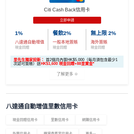
成功申請信用卡3個月0息「月結單分期」計劃後，每
推廣期：即日起至2026年2月28日
港幣180元之簽賬分期金額，渣打將扣除港幣1元現金
本地港幣簽賬
無上限
現金回贈1.5% ，適合鐘意一卡走
Citi Cash Back信用卡
電子錢包PayMe/WeChat Pay/支付寶都計迎新！
回贈。 如未合資格賺取現金回贈之簽賬，渣打亦將每
新客戶
經里先生連結成功申請，
毋需簽賬
！可享
里先
天涯嘅朋友
立即申請
迎新獎賞只適用於：
港幣180元之簽賬分期金額扣除港幣1元現金回贈。如
生額外HK$300 Apple禮品卡/超市禮券！
海外簽賬2%回贈，扣咗1.95%手續費都仲有0.05%回
渣打「360 °全面賞」現金回贈結餘不足， 會以負數顯
現在不持有任何由花旗銀行所發行之Citi信用卡
成功申請及批核後請盡快填妥→
現金券申領表格
1%
餐飲2%
無上限 2%
贈
示。
主卡之客戶及
八達通自動增值
一般本地簽賬
海外簽賬
Visa Card，
渣打信用卡優惠
有時只做Visa exclusive pr
大新ONE+ 信用卡迎新優惠：
無得儲里數 (Sorry，我知off-topic但對我嚟講真係)
由申請認可信用卡當月起計過去12個月內不曾
現金回贈
現金回贈
現金回贈
omotion，Mastercard無份，可以食盡突發
持有及不曾取消任何由花旗銀行所發行之Citi信
推廣期：即日起至2026年6月30日
首年寫到明豁免年費
里先生獨家迎新：
首2個月內簽HK$5,000（每月須包含最少1
查看更多信用卡詳情及分析...
用卡主卡之客戶(「新客戶」)。
次認可簽賬）送
HK$1,600 現金回贈+88里賞金*
合資格客戶於推廣期內成功申請信用卡大新ONE+，並
呢個優惠學生冇份的！
❎缺點
了解更多
於發卡後首2個月內累積合資格簽賬滿HK$5,000或以
上及作最少5次合資格簽賬交易，可享迎新優惠
HK$50
✅
優點
0現金回贈
網上ebanking繳費/交保費無回贈
🎁
迎新禮遇
加基本1%回贈：HK$50
無得儲里數 (Sorry囉，我知off-topic但對我嚟講真係)
每月簽賬滿$4,000當月
巴士/港鐵/綠色小巴/渡輪/電車/
八達通自動增值里數信用卡
加總以上：簽HK$5,000，
新客戶有高達HK$850迎新
的士
有
額外15%回贈
，變相85折搭公共交通工具
優惠期：
2026年7月1日至9月30日
獎賞！
（HK$500現金回贈+加基本1%回贈+
里先生
查看更多信用卡詳情及分析...
每月簽賬滿HK$10,000，當月可享
隧道費/泊車費/電動
現金回贈信用卡
里數信用卡
網購信用卡
立即申請:
MrMiles.hk/citi-cash-back-apply
額外HK$300現金券
）
車充電
5%回贈
，等於95折養車
申請完填Form賺多88里賞金*:
MrMiles.hk/citi-cas
外幣信用卡
機場貴賓室信用卡
更多