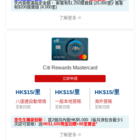
免費旅遊保險，另外仲有購物保障及網絡購物綜合保
天內簽賬滿指定金額， 新客有$1,250獎賞錢 (25,000里)/ 舊客
可以玩到Avios！
到賬
有$200獎賞錢 (4,000里)
首年免年費
港元支付海外商戶(如Expedia)無1%
CBF手續費
但都
Avios有
Household account
可以全家一齊儲共用里數
兌換里數免手續費
了解更多
無積分
簽賬都可以儲會籍！合資格簽賬滿HK$500,000可賺高
可以玩到酒店積分計劃！
機場禁區Relay經緯憑卡送你$15報紙/雜誌(可補差價)
達100馬可孛羅會會籍積分 (以簽賬賺取，以前只能夠
可以玩到酒店積分計劃！
Citibank積分
無限期
用飛行嚟賺取)
❎
缺點
*本地交通出行簽賬、本地咖啡店及輕便美食簽賬及網上
Citibank積分
無限期
訂酒店有得用Citi獨家code：
Expedia 酒店折扣代碼
//
A
娛樂平台簽賬高達2.5%回贈，詳情睇返
HSBC EveryMile
食肆、酒店及海外簽賬HK$4 = 1里！勁抵無上限賺里
兌換里數酒店積分免手續費
goda 酒店折扣代碼
信用卡
分析
數食飯卡！
iBanking繳費無里數
• 香港瑰麗酒店住宿，餐飲及生日餐飲禮遇
🎁
迎新禮遇
國泰、香港快運合資格簽賬HK$3＝1里
❎
缺點
• Citi Prestige禮賓部，幫你搞掂餐廳、酒店預訂
信用卡交保險費
點交都無積分
Citi Rewards Mastercard
• 獨家本地米芝蓮官方美饌禮遇，享高達八折餐飲優惠
滙豐EveryMile信用卡迎新
換里數免手續費
食飯都係得$6=1里
立即申請
• 世界各地指定的高爾夫球場免果嶺費
無特別優惠時正常本地簽賬得HK$8 = 1 Avios/Asia Mil
每月簽賬積分自動兌換去AM戶口，免除
信用卡積分換
網上交易中非香港商戶用港幣交易
(CBF, 包括DCC)無
滙豐 EveryMile信用卡申請網址
：
MrMiles.hk/hsbc-mile-a
es
里數
啱晒唔想煩嘅里友
HK$15/里
HK$15/里
HK$15/里
❎
缺點
里數，但唔收charge
pply
DCC無積分
八達通自動增值
一般本地簽賬
海外簽賬
一樣食到渣打信用卡優惠及Mastercard優惠
八達通自動增值$12=1里，每日增值得$250
里先生加碼：
申請完填Form
MrMiles.hk/hsbc-em-for
里數回贈
里數回贈
里數回贈
年薪要求高，要HK$600,000
❎
缺點
m
賺1個里程段+
里賞金
❗️（由里先生派出🎯38新會員額
里先生獨家迎新：
首2個月內簽HK$5,000（每月須包含最少1
查看更多信用卡詳情及分析...
年費無得走HK$3,800，不過有里數收返，都夠去一轉
外里賞金#）
次認可簽賬）送
HK$1,600現金回贈+88里賞金*
免責聲明：里先生努力保持信息準確。
若
任何信息與你到
東京或首爾
網上ebanking繳費無積分
訪之金融機構、
服務供應商或特定產品網站有所出入，
所
了解更多
#每1里賞金 ≈ HK$1，可兌換FPS轉數快回贈！詳情
MrMil
CBF/DCC無積分