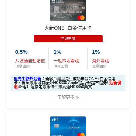
🎁
迎新禮遇
而3個月免息分期繼續無次數限制，做幾多次HK$500
Citi
八達通信用卡
迎新優惠
里
以上旅行及其他零售簽賬都可以，只要喺SC Mobile A
申請完填Form
MrMiles.hk/simply-ca
賞
88 里
pp或者online banking選3個月分期就可以即時分期呀！
優惠期：2026年7月1日至9月30日
sh-form
（由里先生派出🎯38新會員
大新ONE+白金信用卡
金
賞金#
+成功批卡50額外里賞金）
指定商戶簽賬高達
5%
簽賬回贈(回贈上限HK$3,000，
立即申請:
MrMiles.hk/citi-otp-apply
#
立即申請
簽HK$60,000先到頂)
申請完填Form賺多88里賞金*:
MrMiles.hk/citi-oct
不設外幣交易費、現金透支服務費
HK$6
0.5%
1%
1%
opus-form
00 + 8
年薪要求只需HK$96,000，學生、主婦都申請得！
八達通自動增值
一般本地簽賬
海外簽賬
^
新客戶
喺
2026年10月31日或之前成功批卡
，批卡後首
高達合共可賺：
8 里賞
現金回贈
現金回贈
現金回贈
2個月內簽HK$5,000（每月須包含最少1次認可簽賬）
❎缺點
金#
並作最少1次HK$500自動增值交易，可賺
HK$1,800現
里先生額外迎新：
新客戶經里先生成功申請ONE+白金信用
卡，毋須簽賬可有額外HK$300 Apple禮品卡/超市禮券!
迎新優
金回贈
惠:
新客戶達指定簽賬條件賺高達HK$850獎賞！
5%指定商戶簽賬
上限為全年HK$60,000
，
回贈上限HK
*全新信用卡客戶為現時並未持有及於現時所申請渣打信用卡主卡批核日
學生信用卡
：
首3個月內累積認可簽賬滿HK$1,000或
了解更多
$3,000，
隨後可享0.56%
。
期起計之過去6個月內沒有取消任何由渣打銀行(香港)有限公司發行之渣
以上（每月須包含最少1次認可簽賬）並作最少1次HK
#38新會員+成功
打信用卡或MANHATTAN信用卡主卡之申請人。
除咗指定商戶簽賬，其他簽賬只得0.56%簽賬回贈
$500自動增值交易，賺
HK$900現金回贈
批卡派出50額外里賞金。每1里賞金 ≈ HK$1，可兌換FPS
🎁
迎新禮遇
每個戶口之現金回贈換領金額最低為港幣50元
*38新會員+成功批卡派出50額外里賞金。每1里賞金 ≈ HK
轉數快回贈！詳情
MrMiles.hk/mmcredit
網上ebanking繳費/交保費無回贈
✅優點
$1，可兌換FPS轉數快回贈！詳情
MrMiles.hk/mmcredit
里先生額外HK$300現金券！
Citi八達通信用卡迎新
條件及
冷河期