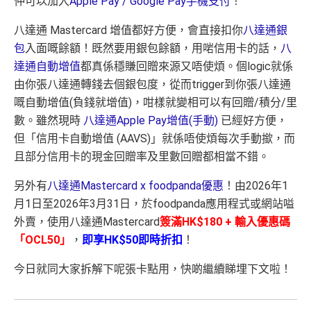
仲可以加入
Apple Pay / Google Pay手機支付
！
八達通 Mastercard 增值都好方便，會
直接扣你
八達通銀
包
入面嘅餘額！既然要用銀包餘額，用啱信用卡的話，
八
達通自動增值
都真係穩賺回贈來源又唔使煩。個logic就係
由你張八達通轉錢去個銀包度，從而trigger到你張八達通
嘅自動增值(負錢就增值)，咁樣就變相可以有回贈/積分/里
數。雖然現時
八達通Apple Pay增值(手動)
已經好方便，
但「信用卡自動增值 (AAVS)」就係唔使煩每次手動撳，而
且部分信用卡的現金回贈率及里數回贈都相當不錯。
另外有
八達通Mastercard x foodpanda優惠
！由2026年1
月1日至2026年3月31日，於foodpanda應用程式或網站嗌
外賣，使用八達通Mastercard
簽滿HK$180 + 輸入優惠碼
「OCL50」
，
即享HK$50即時折扣
！
今日就同大家拆解下呢張卡點用，快啲繼續睇埋下文啦！