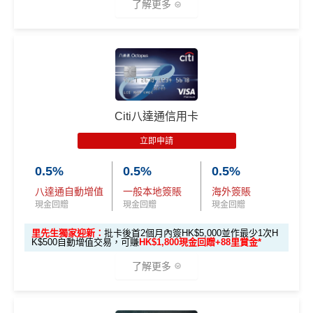
了解更多
賞金#
（由里先生派出🎯38新會員+成功批卡50額外里
賞金）
加總以上，迎新可賺
HK$1,500現金回贈+88里賞金#！
🎁迎新禮遇
#38新會員+成功批卡派出50額外里賞金。每1里賞金 ≈ HK
$1，可兌換FPS轉數快回贈！詳情
MrMiles.hk/mmcredit
申請網址：
MrMiles.hk/simply-cash-apply
指定商戶5%簽賬回贈同基本簽賬都增加咗簽賬門檻，但
2026年7月31日至8月31日期間，全新渣打信用卡客戶*
Citi八達通信用卡
簽得夠HK$15,000的話基本回贈上到1.2%：
成功申請+完成指定任務，可賺
HK$600現金回贈
💰+
88
立即申請
里賞金#
：
每月簽賬滿HK$4,000(一定要簽足先有)：
指定商戶
5%
現金回贈
+
其他合資格簽賬無上限
0.56%簽賬回贈
0.5%
0.5%
0.5%
八達通自動增值
一般本地簽賬
海外簽賬
每月簽夠HK$15,000或以上：
項
現金
指定商戶
5%現金回贈
+其
任務細節
現金回贈
現金回贈
現金回贈
目
回贈
他合資格簽賬無上限
1.2%簽賬回贈
里先生獨家迎新：
批卡後首2個月內簽HK$5,000並作最少1次H
❎優點
K$500自動增值交易，可賺
HK$1,800現金回贈+88里賞金*
信
用
了解更多
HK$6
卡
首2個月內簽賬滿 HK$8,000
SC PAY
先轉數後找數：經 FPS轉數俾親友或繳交日常
00
迎
使費，每曆月首HK$40,000手續費全免再延長到2026
新
年7月31日，兼享長達56日免息期