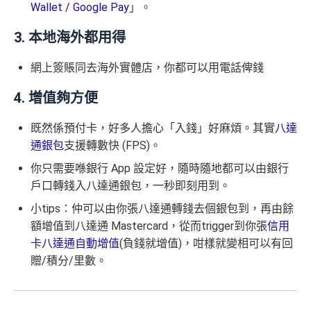
Wallet / Google Pay
」。
3. 本地海外都用得
網上簽賬同去海外實體店，你都可以用電話俾錢
4. 增值夠方便
既然係預付卡，好多人擔心「入錢」好麻煩。其實
八達
通銀包
支援轉數快 (FPS)。
你只需要喺銀行 App 設定好，隨時隨地都可以由銀行
戶口轉錢入八達通銀包，一秒即刻用到。
小tips：仲可以由你張八達通轉錢去個銀包到，再由餘
額增值到八達通 Mastercard，從而trigger到你張
信用
卡八達通自動增值
(負錢就增值)，咁樣就變相可以有回
贈/積分/里數。