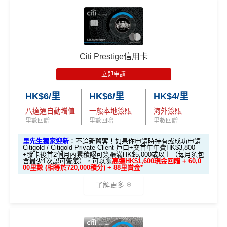
✅
優點
E-banking 網上轉賬無回贈
🎁迎新禮遇
cial institution, service provider or specific product’s site. F
or any discrepancy in product information, please refer to t
海外簽賬有1.95%手續費
A. 渣打信用卡
全新
客戶迎新
he financial institution’s website for the most updated versi
食肆/酒店消費現金回贈2%
無得儲里數
on. All financial products and services are presented witho
其他本地港幣簽賬現金回贈1%
(連
chok PayMe
/
Wech
Citi Prestige信用卡
ut warranty. Additionally, this site may be compensated thr
優惠期：2026年8月4日至2026年8月31日
at Pay
/
支付寶HK
都有啊！)
查看更多信用卡詳情及分析...
ough third party advertisers. However, the results of our c
立即申請
✅經里先生指定連結+輸入里先生推廣碼「HKRMRM1
八達通自動增值1%
omparison tools which are not marked as sponsored are a
1000」
申請渣打國泰Mastercard：
MrMiles.hk/cathay-
lways based on objective analysis first.
HK$6/里
HK$6/里
HK$4/里
去食飯統一2%，唔洗擔心有時酒店自助餐某啲酒店餐
card-apply
，成功批卡後，新客免簽賬先送
11,000里數
廳唔計食肆少咗回贈
八達通自動增值
一般本地簽賬
海外簽賬
❗️
里數回贈
里數回贈
里數回贈
港幣支付外國註册商戶(如Expedia)
沒有
CBF
收費
HKRMRM11000
里先生推廣碼：
複製
持續地都有
Citi信用卡優惠
里先生獨家迎新
：不論新舊客！如果你申請時持有或成功申請
Citigold / Citigold Private Client 戶口+交首年年費HK$3,800
+發卡後首2個月內累積認可簽賬滿HK$5,000或以上（每月須包
年薪要求HK$120,000都申請到
含最少1次認可簽賬），可以賺
高達HK$1,600現金回贈 + 60,0
✅申請完填
MrMiles.hk/cathay-card-form
賺多
HK$20
"
"
00里數 (相等於720,000積分) + 88里賞金*
0獎賞+新會員38
里賞金
@
❗️【由里先生派出】
❎
缺點
了解更多
✅成功批卡後首兩個月內，簽滿指定金額可以賺以下
迎新里數：
年薪要求比較高，要HK$120,000
🎁
迎新禮遇
簽HK$5,000：賺高達10,000里數(HK$0.5=1里)
DCC無積分→里先生
DCC
解說