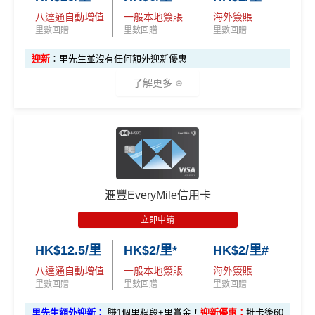
迎新
條件及
冷河期
「盲盒」推廣期：2026年7月31日至9月20日 抽獎詳情：
積分可以儲五年
用PayMe/Alipay等電子錢包增值都計迎新，不過要留
八達通自動增值
一般本地簽賬
海外簽賬
www.sc.com/hk/cxluckydrawr3
條款細則：
https://av.sc.c
里數回贈
里數回贈
里數回贈
意手續費
兌換里數免手續費
可以拎咗Citibank其他信用卡先再拎呢張Citi Prestige，
om/hk/content/docs/hk-cc-cx-luckydraw-r3-tnc.pdf
因為拎咗其他卡可以食咗迎新先，之後先俾年費出呢
迎新
：里先生並沒有任何額外迎新優惠
申請連結：
MrMiles.hk/cathay-card-appl
✅
優點
❎
缺點
張卡(如果先拎Citi Prestige再拎Citi PM，咁Citi PM會
y
了解更多
無迎新)
一年可以免費用12次香港Plaza Premium Lounge (用
海外簽賬都係$5 = 1里
(全新信用卡客戶*經
里先生
指定連結申請+
輸入推廣碼「H
*38新會員+成功批卡派出50額外里賞金。每1里賞金 ≈ HK
嚟俾人入都得，之後可以用PayMe/AlipayHK增值當中
KRMRM11000」
免簽賬送多HK$200獎賞+里先生派出38
於非香港登記之商戶以港幣交易金額及DCC都有1%收
✅
優點
$1，可兌換FPS轉數快回贈！詳情
MrMiles.hk/mmcredit
HK$2,000→
PayMe攻略
) 或→
其他可入之貴賓室清單
新會員里賞金@+11,000里數
❗️
舊客免簽賬加碼送7,000里❗️
費
✅
優點
如果用
iPhone/Mac的話會有Adblock
，請你改返啲Settin
當月月結單簽賬(包括本地海外全包)滿HK$20,000，所
到第二年時沒有東亞戶口唔waive年費，打完電話都唔
持續做
DBS信用卡優惠
，啲優惠都實用又貼地
g再申請：
MrMiles.hk/adblock/
)
有海外簽帳(包括海外網上)都變HK$3 = 1 里(
電子銀包
waive
預訂任何酒店預訂4晚免1晚*
都加埋落去睇夠唔夠HK$20,000
)
有得換Asia Miles/Avios/KrisFlyer/鳯凰知音，夠flexibl
滙豐EveryMile信用卡
申請完填Form賺多HK$200獎賞+新會員38
e！
每年肯俾年費可拎返240,000積分
包全家免費旅遊保險(需要用Citi PM找付機票費用，換
查看更多信用卡詳情及分析...
里賞金@：
MrMiles.hk/cathay-card-for
立即申請
機票俾稅都得)，個旅遊保障包括埋遺失行李，旅程延
對比
東亞Flyer world
批卡比較容易，年薪要求低都仲做
PayMe
/
支付寶HK
/
Wechat Pay
都有無上限$6=1里
m
誤等，部份高危活動都無列入不受保如40米深以內潛
HK$12.5/里
HK$2/里*
HK$2/里#
到$6=1里
平日簽賬無上限$6=1里
水、滑雪、跳傘
@每1里賞金 ≈ HK$1，可兌換FPS轉數快回贈！詳情
Mr
八達通自動增值
一般本地簽賬
海外簽賬
日常
PayMe
/
支付寶
HK轉賬
/
Wechat Pay轉賬
都$6=
年資獎賞高達30%
Miles.hk/mmcredit
里數回贈
里數回贈
里數回贈
港元支付海外商戶(如Apple Music)無1% CBF手續費
1！！！無成本賺里數！
有送Priority Pass可以無限次入
機場Lounge
✅
優點
(但無積分)
積分無限期，轉DBS$去積分特快，Asia Miles可即日
里先生額外迎新：
賺1個里程段+里賞金！
迎新優惠：
批卡後60