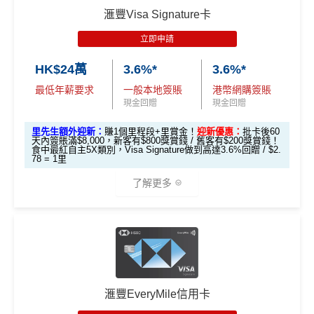
滙豐Visa Signature卡
里先生額外迎新：
2026年7月31日至8月31日11:59pm
立即申請
期間
，新客戶經里先生成功申請賺
額外HK$500簽賬回
HK$24萬
3.6%*
3.6%*
贈
，獎賞由渣打提供。
最低年薪要求
一般本地簽賬
港幣網購簽賬
信用卡基本迎新：全新渣打信用卡客戶批卡後首1個月
現金回贈
現金回贈
簽賬滿HK$3,500就有
HK$1,000簽賬回贈【渣打加碼
🔥】
里先生額外迎新：
賺1個里程段+里賞金！
迎新優惠：
批卡後60
天內簽賬滿$8,000，新客有$800獎賞錢 / 舊客有$200獎賞錢！
申請完填Form
MrMiles.hk/smart-card-form
賺多
88里
食中最紅自主5X類別，Visa Signature做到高達3.6%回贈 / $2.
78 = 1里
賞金#
（由里先生派出🎯38新會員+成功批卡50額外里
賞金）
了解更多
加總以上，迎新可賺
HK$1,500現金回贈+88里賞金#！
*以上為最高之回贈，需配合
HSBC最紅自主獎賞
5X
#38新會員+成功批卡派出50額外里賞金。每1里賞金 ≈ HK
🎁
迎新禮遇
$1，可兌換FPS轉數快回贈！詳情
MrMiles.hk/mmcredit
指定商戶5%簽賬回贈同基本簽賬都增加咗簽賬門檻，但
HSBC Visa Signature信用卡迎新
簽得夠HK$15,000的話基本回贈上到1.2%：
滙豐EveryMile信用卡
滙豐 Visa Signature信用卡申請網址
：
MrMiles.hk/hsbc-v
每月簽賬滿HK$4,000(一定要簽足先有)：
指定商戶
5%