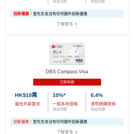
不適用
里先生加碼：
申請完填Form
MrMiles.hk/hsbc-easy-for
現金回贈
現金回贈
K$20,000，12個
C
C
HSBC信用卡優惠
m
賺1個里程段+
里賞金
❗️（由里先生派出🎯38新會員額
月或以上還款期）
迎新優惠
：里先生並沒有任何額外迎新優惠
每月結單週期首HK$10,000
網上銀行ebanking繳費
有0.
外里賞金#）
4%回贈，市面上絕大部份銀行已沒有相關回贈
了解更多
高達$1,
高達$1,
高達$2
#每1里賞金 ≈ HK$1，可兌換FPS轉數快回贈！詳情
MrMil
HSBC信用卡優惠
夠多夠密
450 RC
000 RC
00 RC
es.hk/mmcredit
合共所得
（相等
（相等
（相等
HSBC獎賞錢轉換飛行里數無手續費
，換Asia Miles更
✅優點
於29,00
於20,00
於4,00
可即時到賬
0里）
0里）
0里）
滙豐easy卡迎
全新信用卡客
現有信用卡客
❎
缺點
新優惠
戶
戶
指定類別高達
5%回贈
，包括餐飲、健身中心、運動服
飾及醫療服務
*
DBS Compass Visa
*持卡人需於發卡後60日內完成累積簽賬滿
HK$8,000
要
$600「獎賞
$200 「獎賞
獎賞錢有效期於簽賬後最多2年，最少1年(按簽賬年度
求。
不可獲享迎新
：於合資格信用卡批核日起計之過去1
其他零售簽賬1%現金回贈^
立即申請
錢」或 35,000
錢」或 15,000
計)
2個月內曾取消任何滙豐個人信用卡基本卡。 迎新條款：
滙豐easy卡基
指定餐廳低至75折優惠
「易賞錢」積
「易賞錢」積
滙豐迎新條款
玩法相對複雜，要注意既限時優惠/條款/最低簽賬要求
HK$10萬
10%*
0.4%
本迎新*
精選健康及保健禮遇低至48折/專享體驗
分(相等於$700
分(相等於$300
✅
優點
多，唔識玩平日本地簽賬只得$25=1里
最低年薪要求
一般本地簽賬
港幣網購簽賬
「獎賞錢」)
「獎賞錢」)
Visa Card，DBS有時只做Visa exclusive promotion，
現金回贈
現金回贈
如果唔中最紅自主六類別，平日簽賬得$25=1里
Master無份，可以賺盡突發優惠
首年免年費
「現金套現」
迎新優惠
：里先生並沒有任何額外迎新優惠
查看更多信用卡詳情及分析...
^適用於Visa Platinum每個曆月的首HK$4,000簽賬 #適用
分期計劃優惠
係Agoda book酒店同國泰買機票有優惠
$200 「獎賞
了解更多