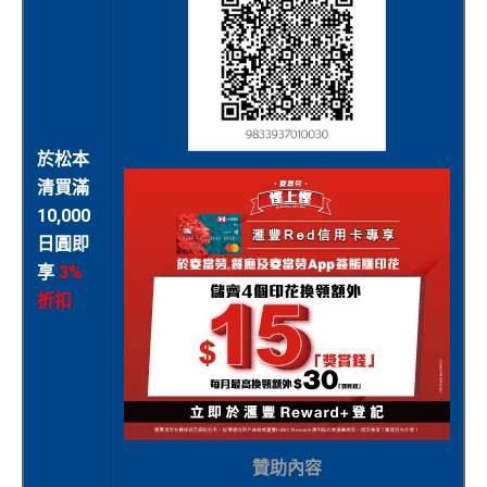
於松本
清買滿
10,000
日圓即
享
3%
折扣
贊助內容