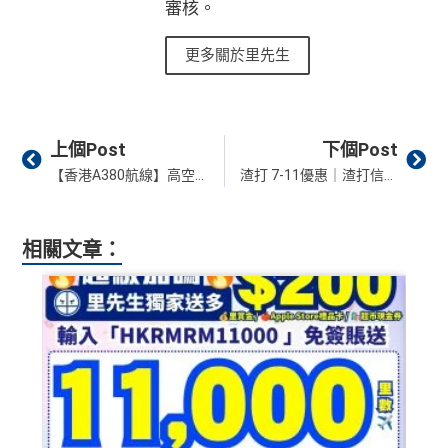
審核。
更多關於里先生
Prev
Ne
上個Post
下個Post
【香港A380航線】高空沖涼攻略：Emirates (阿聯酋)、Etihad (阿提哈德) 飛機沖涼體驗比較、航線一覽
渣打 7-11優惠｜渣打信用卡特選客戶7-11消費滿HK$50回HK$20！最高賺HK$60現金回贈！
相關文章：