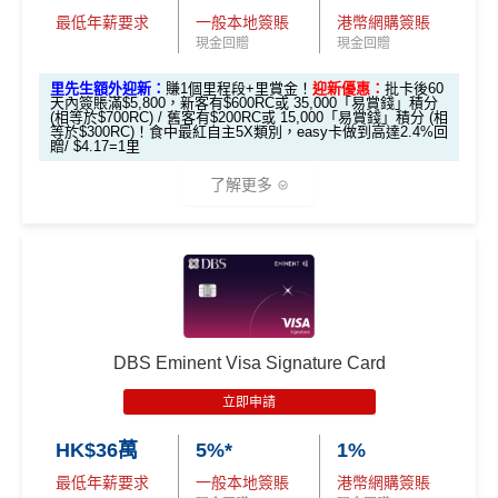
分期計劃優惠
$200 「獎賞
❎缺點
最低年薪要求
一般本地簽賬
港幣網購簽賬
（≥HK$20,00
不適用
錢」
里先生加碼：
申請完填Form
MrMiles.hk/hsbc-em-for
現金回贈
現金回贈
0，12個月或以
m
賺1個里程段+
里賞金
❗️（由里先生派出🎯38新會員額
上還款期）
5%指定商戶簽賬
上限為全年HK$60,000
，
回贈上限HK
里先生額外迎新：
賺1個里程段+里賞金！
迎新優惠：
批卡後60
外里賞金#）
天內簽賬滿$5,800，新客有$600RC或 35,000「易賞錢」積分
$3,000，
隨後可享0.56%
。
(相等於$700RC) / 舊客有$200RC或 15,000「易賞錢」積分 (相
等於$300RC)！食中最紅自主5X類別，easy卡做到高達2.4%回
$1,000「獎賞
$200「獎賞
#每1里賞金 ≈ HK$1，可兌換FPS轉數快回贈！詳情
MrMil
贈/ $4.17=1里
除咗指定商戶簽賬，其他簽賬只得0.56%簽賬回贈
合共高達
錢」 (相等於1
錢」 (相等於2,
es.hk/mmcredit
每個戶口之現金回贈換領金額最低為港幣50元
了解更多
0,000里)
000里)
網上ebanking繳費/交保費無回贈
現有客
全新客
全新客
成功申請信用卡3個月0息「月結單分期」計劃後，每
*持卡人需於發卡後60日內完成累積簽賬滿
HK$8,000
要
*基本「獎賞錢」0.4%+「
最紅自主獎賞
」賞家居 2% **基
滙豐EveryMile卡
戶簽
戶簽$2.
戶簽$8,
港幣180元之簽賬分期金額，渣打將扣除港幣1元現金
求。
不可獲享迎新
：於合資格信用卡批核日起計之過去1
本「獎賞錢」0.4%+「
最紅自主獎賞
」賞家居 2% + 易賞
迎新優惠
$8,000
5萬*
000*
回贈。 如未合資格賺取現金回贈之簽賬，渣打亦將每
2個月內曾取消任何滙豐個人信用卡基本卡。 迎新條款：
錢2.4% = 4.8% 或 $2.08/里
*
港幣180元之簽賬分期金額扣除港幣1元現金回贈。如
滙豐迎新條款
🎁
迎新禮遇
渣打「360 °全面賞」現金回贈結餘不足， 會以負數顯
❎
優點
DBS Eminent Visa Signature Card
HSBC EveryMile
$1,250
$800 R
$200 R
滙豐easy信用卡迎新
示。
卡基本迎新
RC
C
C
立即申請
無得儲里數 (Sorry，我知off-topic但對我嚟講真係)
食中
最紅自主
5X類別，Visa Signature做到高達3.6%回
滙豐Easy信用卡申請網址
：
MrMiles.hk/hsbc-visa-applica
HK$36萬
5%*
1%
贈/ $2.78=1里
tion
「現金套現」 分
查看更多信用卡詳情及分析...
最低年薪要求
一般本地簽賬
港幣網購簽賬
期計劃優惠 （≥H
$200 R
$200 R
經常有特別Bonus, e.g.
HSBC萬寧
/
HSBC百老匯
或其他