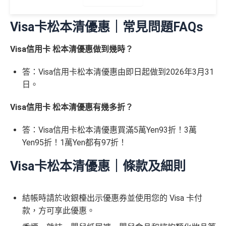
於Visa Platinum每個曆月的首HK$15,000簽賬
（≥HK$20,00
不適用
增加至19種飛行常客計劃或酒店獎勵計劃，拎嚟兌換
錢」
❎
缺點
0，12個月或以
里數或者酒店staycation都得！
Visa卡松本清優惠｜常見問題FAQs
上還款期）
✅
優點
八達通增值及eBanking繳費都有回贈
港幣支付外國註册商戶(如Airbnb)及DCC交易無回贈
Visa信用卡 松本清優惠做到幾時？
HSBC信用卡優惠
夠多夠密
免費「易賞
1年
1年
(網購前查一下→
商戶註冊地清單
)
逢星期三全港超市簽賬8%回贈 (需要單一淨簽賬滿HK
錢」VIP會籍#
滙豐EveryMile信用卡仲送埋每年
HSBC免費旅遊保險
答：Visa信用卡松本清優惠由即日起做到2026年3月31
$300)
淨睇本地簽賬回贈1%未算市場上最高，高年薪有其他
免費機場貴賓室
+
機場酒吧Intervals
俾你玩
日。
選擇
$900「獎賞
$300「獎賞
對比
DBS Black
及
DBS Eminent
批卡比較容易
合共高達
錢」
錢」
❎
缺點
有得儲里數但手續費貴 (Sorry囉，我知off-topic但對我
賺返嚟嘅Compass Dollars可以玩一扣即享
Visa信用卡 松本清優惠有幾多折？
嚟講真係)
Chok
支付寶HK
/
WeChat Pay
都有積分！！！無成本
答：Visa信用卡松本清優惠買滿5萬Yen93折！3萬
*持卡人需於發卡後60日內完成累積簽賬滿
HK$5,800
要
交保費無回贈
賺！
無得開附屬卡
Yen95折！1萬Yen都有97折！
求。 #
免費「易賞錢」VIP會籍：
需要係發卡後30日內成
積分無限期
功綁定滙豐easy卡到「易賞錢」App，而易賞錢會籍會於
查看更多信用卡詳情及分析...
Visa卡松本清優惠｜條款及細則
兌換里數免手續費
綁定後4個月內生效。
不可獲享迎新
：於合資格信用卡批
查看更多信用卡詳情及分析...
核日起計之過去12個月內曾取消任何滙豐個人信用卡基本
有DBS可以用到DBS提供嘅酒店折扣代碼，先前做過
卡。 迎新條款：
滙豐迎新條款
DBS Expedia 85折code
結帳時請於收銀檯出示優惠券並使用您的 Visa 卡付
✅
優點
款，方可享此優惠。
缺點
❎