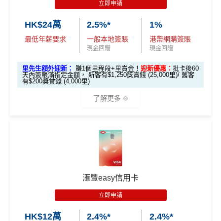
立即申請
s-apply
現金回贈
+
其他合資格簽賬無上限
0.56%簽賬回贈
HK$24萬
2.5%*
1%
里先生加碼：
申請完填Form
MrMiles.hk/hsbc-vs-form
每月簽夠HK$15,000或以上：
指定商戶
5%現金回贈
+其
賺1個里程段+
里賞金
❗️（由里先生派出🎯38新會員額外
最低年薪要求
一般本地簽賬
港幣網購簽賬
他合資格簽賬無上限
1.2%簽賬回贈
里賞金#）
現金回贈
現金回贈
❎優點
里先生額外迎新：
賺1個里程段+里賞金！
迎新優惠：
批卡後60
#每1里賞金 ≈ HK$1，可兌換FPS轉數快回贈！詳情
MrMil
天內簽賬滿指定金額， 新客有$1,250獎賞錢 (25,000里)/ 舊客
es.hk/mmcredit
有$200獎賞錢 (4,000里)
SC PAY
先轉數後找數：經 FPS轉數俾親友或繳交日常
了解更多
使費，每曆月首HK$40,000手續費全免再延長到2026
年7月31日，兼享長達56日免息期
滙豐Visa Sign
全新信用卡客
現有信用卡客
ature卡迎新優
而3個月免息分期繼續無次數限制，做幾多次HK$500
戶
戶
*本地交通出行簽賬、本地咖啡店及輕便美食簽賬及網上
惠
以上旅行及其他零售簽賬都可以，只要喺SC Mobile A
娛樂平台簽賬高達2.5%回贈，詳情睇返
HSBC EveryMile
pp或者online banking選3個月分期就可以即時分期呀！
信用卡
分析
滙豐Visa Sign
🎁
迎新禮遇
指定商戶簽賬高達
5%
簽賬回贈(回贈上限HK$3,000，
$800「獎賞
$200 「獎賞
ature卡基本迎
滙豐easy信用卡
簽HK$60,000先到頂)
錢」
錢」
新*
滙豐EveryMile信用卡迎新
不設外幣交易費、現金透支服務費
立即申請
滙豐 EveryMile信用卡申請網址
：
MrMiles.hk/hsbc-mile-a
「現金套現」
年薪要求只需HK$96,000，學生、主婦都申請得！
HK$12萬
2.4%*
2.4%*
pply