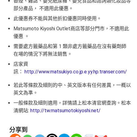
香煙、雜誌、嬰兒紙尿褲、嬰兒食品和諮詢類化妝品等
全年簽賬高達2.4%「獎賞錢」回贈
部分產品， 不適用此優惠。
iBanking繳費無里數
講到明首兩年年費豁免
此優惠券不能與其他折扣優惠同時使用。
正常簽賬得$25=1里，除咗食迎新去超市買野無特別優
滙豐新舊客戶都可以食迎新
勢
Matsumoto Kiyoshi Outlet商店等部分門市，不適用此
開卡門檻唔算高，年薪要求HK$15萬（即月薪HK$12,5
網上交易中非香港商戶用港幣交易
(CBF, 包括DCC)無
優惠 。
00）就申請到
積分，但唔收charge
需要處方籤藥品和第 1 類非處方籤藥品在沒有藥劑師
網上繳費都有回贈
在場的情況下將無法銷售。
查看更多信用卡詳情及分析...
於百佳、屈臣氏及豐澤簽賬可享高達6倍
「易賞錢」積
店家資
分
，會員折扣日有高達92折優惠
訊：
http://www.matsukiyo.co.jp.e.yy.hp.transer.com/
❎
缺點
若此等條款及細則的中、英文版本有任何差異，一概以
英文為準。
得首兩年年費豁免
一般條款及細則適用，詳情請上松本清官網查詢。松本
八達通自動增值得0.4%回贈
清網站:
http://tw.matsumotokiyoshi.net/
增值電子錢包（
Payme
、
八達通
、
Wechat Pay
及
Alip
ay
）唔計迎新合資格簽賬
分享到