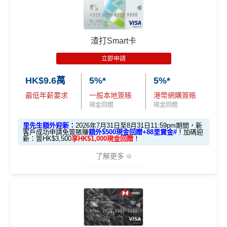
渣打Smart卡
立即申請
HK$9.6萬
5%*
5%*
最低年薪要求
一般本地簽賬
港幣網購簽賬
現金回贈
現金回贈
里先生額外迎新：
2026年7月31日至8月31日11:59pm期間，新
客戶成功申請免簽賬賺
額外$500現金回贈+88里賞金#
！
加碼迎
新：簽HK$3,500
享HK$1,000現金回贈
！
了解更多
🎁迎新禮遇
渣打Smart 卡迎新｜賺高達
HK$1,500
獎賞
+88里賞金#