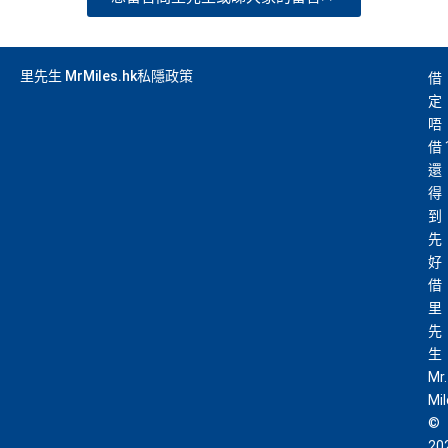
里先生 MrMiles.hk私隱政策
借
定
唔
借
還
得
到
先
好
借
里
先
生
Mr.
Mi
©
20