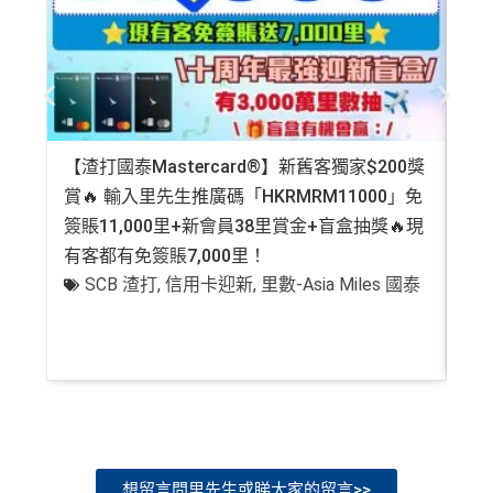
【渣打國泰Mastercard®】新舊客獨家$200獎
AE
賞🔥 輸入里先生推廣碼「HKRMRM11000」免
登記
簽賬11,000里+新會員38里賞金+盲盒抽獎🔥現
萬高
有客都有免簽賬7,000里！
有
SCB 渣打
,
信用卡迎新
,
里數-Asia Miles 國泰
+
想留言問里先生或睇大家的留言>>