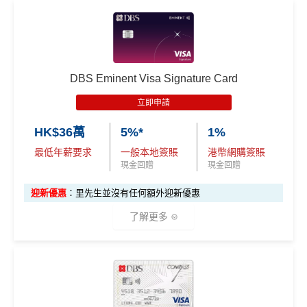
現有客
全新客
全新客
成功申請信用卡3個月0息「月結單分期」計劃後，每
*持卡人需於發卡後60日內完成累積簽賬滿
HK$8,000
要
*基本「獎賞錢」0.4%+「
最紅自主獎賞
」賞家居 2% **基
滙豐EveryMile卡
戶簽
戶簽$2.
戶簽$8,
港幣180元之簽賬分期金額，渣打將扣除港幣1元現金
求。
不可獲享迎新
：於合資格信用卡批核日起計之過去1
本「獎賞錢」0.4%+「
最紅自主獎賞
」賞家居 2% + 易賞
迎新優惠
$8,000
5萬*
000*
回贈。 如未合資格賺取現金回贈之簽賬，渣打亦將每
2個月內曾取消任何滙豐個人信用卡基本卡。 迎新條款：
錢2.4% = 4.8% 或 $2.08/里
*
港幣180元之簽賬分期金額扣除港幣1元現金回贈。如
滙豐迎新條款
🎁
迎新禮遇
渣打「360 °全面賞」現金回贈結餘不足， 會以負數顯
❎
優點
DBS Eminent Visa Signature Card
HSBC EveryMile
$1,250
$800 R
$200 R
滙豐easy信用卡迎新
示。
卡基本迎新
RC
C
C
立即申請
無得儲里數 (Sorry，我知off-topic但對我嚟講真係)
食中
最紅自主
5X類別，Visa Signature做到高達3.6%回
滙豐Easy信用卡申請網址
：
MrMiles.hk/hsbc-visa-applica
HK$36萬
5%*
1%
贈/ $2.78=1里
tion
「現金套現」 分
查看更多信用卡詳情及分析...
最低年薪要求
一般本地簽賬
港幣網購簽賬
期計劃優惠 （≥H
$200 R
$200 R
經常有特別Bonus, e.g.
HSBC萬寧
/
HSBC百老匯
或其他
不適用
里先生加碼：
申請完填Form
MrMiles.hk/hsbc-easy-for
現金回贈
現金回贈
K$20,000，12個
C
C
HSBC信用卡優惠
m
賺1個里程段+
里賞金
❗️（由里先生派出🎯38新會員額
月或以上還款期）
迎新優惠
：里先生並沒有任何額外迎新優惠
每月結單週期首HK$10,000
網上銀行ebanking繳費
有0.
外里賞金#）
4%回贈，市面上絕大部份銀行已沒有相關回贈
了解更多
高達$1,
高達$1,
高達$2
#每1里賞金 ≈ HK$1，可兌換FPS轉數快回贈！詳情
MrMil
HSBC信用卡優惠
夠多夠密
450 RC
000 RC
00 RC
es.hk/mmcredit
合共所得
（相等
（相等
（相等
HSBC獎賞錢轉換飛行里數無手續費
，換Asia Miles更
✅優點
於29,00
於20,00
於4,00
可即時到賬
0里）
0里）
0里）
滙豐easy卡迎
全新信用卡客
現有信用卡客
❎
缺點
新優惠
戶
戶
指定類別高達
5%回贈
，包括餐飲、健身中心、運動服