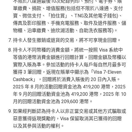
不限於八達通最後10次紀錄列印、預付、電子券、賬
單繳費、捐款、增值服務(包括但不限於八達通、支付
寶、微信支付、「拍住賞」、TNG及其他電子錢包)、
傳真及影印服務、手機充電服務、取件及退件服務、儲
物櫃、泊車繳費、迪欣湖活動、自助洗衣服務等)。
持卡人發生撤銷或退貨的交易，將不可享現金回贈。
持卡人不同幣種的消費金額，將統一按照 Visa 系統中
等值的港幣消費金額進行回贈計算，回贈金額及幣種以
實際入賬為準。參加活動的持卡人每戶每自然月最多可
獲得 3 筆回贈，返現在賬單中顯示為「Visa 7-Eleven
Cashback」，回贈將於消費入賬後的 20 日內入賬。
2025 年 8 月的活動回贈資金池為 419,200 港幣，2025
年 9 月的回贈活動資金池為 419,200 港幣，2025 年 10
月的回贈活動資金池為 209,600 港幣。
如果經判斷認為持卡人以非正當交易或其他方式騙取或
惡意獲得返現獎勵的，Visa 保留取消其已獲得的回贈
以及其參與活動的權利。