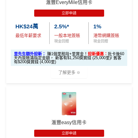
滙豐EveryMile信用卡
滙豐 Visa Signature信用卡申請網址
：
MrMiles.hk/hsbc-v
每月簽賬滿HK$4,000(一定要簽足先有)：
指定商戶
5%
立即申請
s-apply
現金回贈
+
其他合資格簽賬無上限
0.56%簽賬回贈
HK$24萬
2.5%*
1%
里先生加碼：
申請完填Form
MrMiles.hk/hsbc-vs-form
每月簽夠HK$15,000或以上：
指定商戶
5%現金回贈
+其
賺1個里程段+
里賞金
❗️（由里先生派出🎯38新會員額外
最低年薪要求
一般本地簽賬
港幣網購簽賬
他合資格簽賬無上限
1.2%簽賬回贈
里賞金#）
現金回贈
現金回贈
❎優點
里先生額外迎新：
賺1個里程段+里賞金！
迎新優惠：
批卡後60
#每1里賞金 ≈ HK$1，可兌換FPS轉數快回贈！詳情
MrMil
天內簽賬滿指定金額， 新客有$1,250獎賞錢 (25,000里)/ 舊客
es.hk/mmcredit
有$200獎賞錢 (4,000里)
SC PAY
先轉數後找數：經 FPS轉數俾親友或繳交日常
了解更多
使費，每曆月首HK$40,000手續費全免再延長到2026
年7月31日，兼享長達56日免息期
滙豐Visa Sign
全新信用卡客
現有信用卡客
ature卡迎新優
而3個月免息分期繼續無次數限制，做幾多次HK$500
戶
戶
*本地交通出行簽賬、本地咖啡店及輕便美食簽賬及網上
惠
以上旅行及其他零售簽賬都可以，只要喺SC Mobile A
娛樂平台簽賬高達2.5%回贈，詳情睇返
HSBC EveryMile
pp或者online banking選3個月分期就可以即時分期呀！
信用卡
分析
滙豐Visa Sign
🎁
迎新禮遇
指定商戶簽賬高達
5%
簽賬回贈(回贈上限HK$3,000，
$800「獎賞
$200 「獎賞
ature卡基本迎
滙豐easy信用卡
簽HK$60,000先到頂)
錢」
錢」
新*
滙豐EveryMile信用卡迎新
不設外幣交易費、現金透支服務費
立即申請