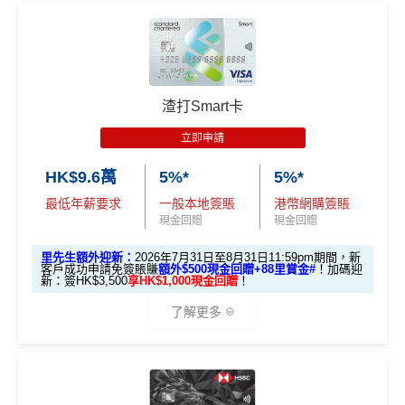
渣打Smart卡
立即申請
HK$9.6萬
5%*
5%*
最低年薪要求
一般本地簽賬
港幣網購簽賬
現金回贈
現金回贈
里先生額外迎新：
2026年7月31日至8月31日11:59pm期間，新
客戶成功申請免簽賬賺
額外$500現金回贈+88里賞金#
！
加碼迎
新：簽HK$3,500
享HK$1,000現金回贈
！
了解更多
🎁迎新禮遇