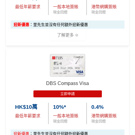
「現金套現」 分
查看更多信用卡詳情及分析...
最低年薪要求
一般本地簽賬
港幣網購簽賬
期計劃優惠 （≥H
$200 R
$200 R
經常有特別Bonus, e.g.
HSBC萬寧
/
HSBC百老匯
或其他
不適用
里先生加碼：
申請完填Form
MrMiles.hk/hsbc-easy-for
現金回贈
現金回贈
K$20,000，12個
C
C
HSBC信用卡優惠
m
賺1個里程段+
里賞金
❗️（由里先生派出🎯38新會員額
月或以上還款期）
迎新優惠
：里先生並沒有任何額外迎新優惠
每月結單週期首HK$10,000
網上銀行ebanking繳費
有0.
外里賞金#）
4%回贈，市面上絕大部份銀行已沒有相關回贈
了解更多
高達$1,
高達$1,
高達$2
#每1里賞金 ≈ HK$1，可兌換FPS轉數快回贈！詳情
MrMil
HSBC信用卡優惠
夠多夠密
450 RC
000 RC
00 RC
es.hk/mmcredit
合共所得
（相等
（相等
（相等
HSBC獎賞錢轉換飛行里數無手續費
，換Asia Miles更
✅優點
於29,00
於20,00
於4,00
可即時到賬
0里）
0里）
0里）
滙豐easy卡迎
全新信用卡客
現有信用卡客
❎
缺點
新優惠
戶
戶
指定類別高達
5%回贈
，包括餐飲、健身中心、運動服
飾及醫療服務
*
DBS Compass Visa
*持卡人需於發卡後60日內完成累積簽賬滿
HK$8,000
要
$600「獎賞
$200 「獎賞
獎賞錢有效期於簽賬後最多2年，最少1年(按簽賬年度
求。
不可獲享迎新
：於合資格信用卡批核日起計之過去1
其他零售簽賬1%現金回贈^
立即申請
錢」或 35,000
錢」或 15,000
計)
2個月內曾取消任何滙豐個人信用卡基本卡。 迎新條款：
滙豐easy卡基
指定餐廳低至75折優惠
「易賞錢」積
「易賞錢」積
滙豐迎新條款
玩法相對複雜，要注意既限時優惠/條款/最低簽賬要求
HK$10萬
10%*
0.4%
本迎新*
精選健康及保健禮遇低至48折/專享體驗
分(相等於$700
分(相等於$300
✅
優點
多，唔識玩平日本地簽賬只得$25=1里
最低年薪要求
一般本地簽賬
港幣網購簽賬
「獎賞錢」)
「獎賞錢」)
Visa Card，DBS有時只做Visa exclusive promotion，
現金回贈
現金回贈
如果唔中最紅自主六類別，平日簽賬得$25=1里
Master無份，可以賺盡突發優惠
首年免年費
「現金套現」
迎新優惠
：里先生並沒有任何額外迎新優惠