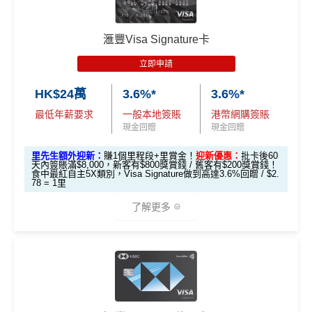
渣打Smart 卡迎新｜賺高達
HK$1,500
獎賞
+88里賞金#
滙豐Visa Signature卡
里先生額外迎新：
2026年7月31日至8月31日11:59pm
立即申請
期間
，新客戶經里先生成功申請賺
額外HK$500簽賬回
HK$24萬
3.6%*
3.6%*
贈
，獎賞由渣打提供。
最低年薪要求
一般本地簽賬
港幣網購簽賬
信用卡基本迎新：全新渣打信用卡客戶批卡後首1個月
現金回贈
現金回贈
簽賬滿HK$3,500就有
HK$1,000簽賬回贈【渣打加碼
🔥】
里先生額外迎新：
賺1個里程段+里賞金！
迎新優惠：
批卡後60
天內簽賬滿$8,000，新客有$800獎賞錢 / 舊客有$200獎賞錢！
申請完填Form
MrMiles.hk/smart-card-form
賺多
88里
食中最紅自主5X類別，Visa Signature做到高達3.6%回贈 / $2.
78 = 1里
賞金#
（由里先生派出🎯38新會員+成功批卡50額外里
賞金）
了解更多
加總以上，迎新可賺
HK$1,500現金回贈+88里賞金#！
*以上為最高之回贈，需配合
HSBC最紅自主獎賞
5X
#38新會員+成功批卡派出50額外里賞金。每1里賞金 ≈ HK
🎁
迎新禮遇
$1，可兌換FPS轉數快回贈！詳情
MrMiles.hk/mmcredit
指定商戶5%簽賬回贈同基本簽賬都增加咗簽賬門檻，但
HSBC Visa Signature信用卡迎新
簽得夠HK$15,000的話基本回贈上到1.2%：