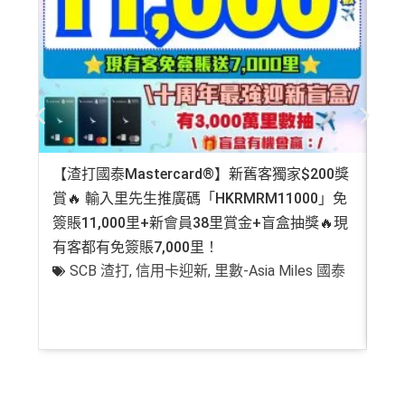
【渣打國泰Mastercard®】新舊客獨家$200獎
AE
賞🔥 輸入里先生推廣碼「HKRMRM11000」免
登記
簽賬11,000里+新會員38里賞金+盲盒抽獎🔥現
萬高
有客都有免簽賬7,000里！
有
SCB 渣打
,
信用卡迎新
,
里數-Asia Miles 國泰
+