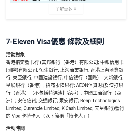
查看更多信用卡詳情及分析...
^適用於Visa Platinum每個曆月的首HK$4,000簽賬 #適用
分期計劃優惠
係Agoda book酒店同國泰買機票有優惠
$200 「獎賞
了解更多
於Visa Platinum每個曆月的首HK$15,000簽賬
（≥HK$20,00
不適用
增加至19種飛行常客計劃或酒店獎勵計劃，拎嚟兌換
錢」
❎
缺點
0，12個月或以
里數或者酒店staycation都得！
上還款期）
✅
優點
八達通增值及eBanking繳費都有回贈
港幣支付外國註册商戶(如Airbnb)及DCC交易無回贈
HSBC信用卡優惠
夠多夠密
7-Eleven Visa優惠
條款及細則
免費「易賞
1年
1年
(網購前查一下→
商戶註冊地清單
)
逢星期三全港超市簽賬8%回贈 (需要單一淨簽賬滿HK
錢」VIP會籍#
滙豐EveryMile信用卡仲送埋每年
HSBC免費旅遊保險
$300)
活動對象
淨睇本地簽賬回贈1%未算市場上最高，高年薪有其他
免費機場貴賓室
+
機場酒吧Intervals
俾你玩
選擇
$900「獎賞
$300「獎賞
香港指定發卡行 (富邦銀行（香港）有限公司; 中銀信用卡
對比
DBS Black
及
DBS Eminent
批卡比較容易
合共高達
錢」
錢」
(國際)有限公司; 恒生銀行; 上海商業銀行; 香港上海滙豐銀
❎
缺點
有得儲里數但手續費貴 (Sorry囉，我知off-topic但對我
賺返嚟嘅Compass Dollars可以玩一扣即享
行; 東亞銀行; 中國建設銀行; 中信銀行（國際）; 大新銀行;
嚟講真係)
Chok
支付寶HK
/
WeChat Pay
都有積分！！！無成本
星展銀行（香港）; 招商永隆銀行; AEON信貸財務; 渣打銀
*持卡人需於發卡後60日內完成累積簽賬滿
HK$5,800
要
交保費無回贈
賺！
無得開附屬卡
行（香港）（不包括特選渣打客戶）; 中國工商銀行（亞
求。 #
免費「易賞錢」VIP會籍：
需要係發卡後30日內成
積分無限期
洲）; 安信信貸; 交通銀行; 眾安銀行; Reap Technologies
功綁定滙豐easy卡到「易賞錢」App，而易賞錢會籍會於
查看更多信用卡詳情及分析...
兌換里數免手續費
Limited; Currenxie Limited; K Cash Limited; 天星銀行)發行
綁定後4個月內生效。
不可獲享迎新
：於合資格信用卡批
查看更多信用卡詳情及分析...
核日起計之過去12個月內曾取消任何滙豐個人信用卡基本
的 Visa 卡持卡人（以下簡稱「持卡人」）
有DBS可以用到DBS提供嘅酒店折扣代碼，先前做過
卡。 迎新條款：
滙豐迎新條款
DBS Expedia 85折code
活動時間
✅
優點