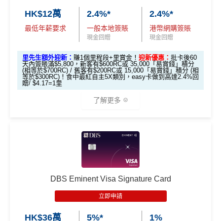
滙豐 EveryMile信用卡申請網址
：
MrMiles.hk/hsbc-mile-a
「現金套現」
年薪要求只需HK$96,000，學生、主婦都申請得！
HK$12萬
2.4%*
2.4%*
pply
分期計劃優惠
$200 「獎賞
❎缺點
最低年薪要求
一般本地簽賬
港幣網購簽賬
（≥HK$20,00
不適用
錢」
里先生加碼：
申請完填Form
MrMiles.hk/hsbc-em-for
現金回贈
現金回贈
0，12個月或以
m
賺1個里程段+
里賞金
❗️（由里先生派出🎯38新會員額
上還款期）
5%指定商戶簽賬
上限為全年HK$60,000
，
回贈上限HK
里先生額外迎新：
賺1個里程段+里賞金！
迎新優惠：
批卡後60
外里賞金#）
天內簽賬滿$5,800，新客有$600RC或 35,000「易賞錢」積分
$3,000，
隨後可享0.56%
。
(相等於$700RC) / 舊客有$200RC或 15,000「易賞錢」積分 (相
等於$300RC)！食中最紅自主5X類別，easy卡做到高達2.4%回
$1,000「獎賞
$200「獎賞
#每1里賞金 ≈ HK$1，可兌換FPS轉數快回贈！詳情
MrMil
贈/ $4.17=1里
除咗指定商戶簽賬，其他簽賬只得0.56%簽賬回贈
合共高達
錢」 (相等於1
錢」 (相等於2,
es.hk/mmcredit
每個戶口之現金回贈換領金額最低為港幣50元
了解更多
0,000里)
000里)
網上ebanking繳費/交保費無回贈
現有客
全新客
全新客
成功申請信用卡3個月0息「月結單分期」計劃後，每
*持卡人需於發卡後60日內完成累積簽賬滿
HK$8,000
要
*基本「獎賞錢」0.4%+「
最紅自主獎賞
」賞家居 2% **基
滙豐EveryMile卡
戶簽
戶簽$2.
戶簽$8,
港幣180元之簽賬分期金額，渣打將扣除港幣1元現金
求。
不可獲享迎新
：於合資格信用卡批核日起計之過去1
本「獎賞錢」0.4%+「
最紅自主獎賞
」賞家居 2% + 易賞
迎新優惠
$8,000
5萬*
000*
回贈。 如未合資格賺取現金回贈之簽賬，渣打亦將每
2個月內曾取消任何滙豐個人信用卡基本卡。 迎新條款：
錢2.4% = 4.8% 或 $2.08/里
*
港幣180元之簽賬分期金額扣除港幣1元現金回贈。如
滙豐迎新條款
🎁
迎新禮遇
渣打「360 °全面賞」現金回贈結餘不足， 會以負數顯
❎
優點
DBS Eminent Visa Signature Card
HSBC EveryMile
$1,250
$800 R
$200 R
滙豐easy信用卡迎新
示。
卡基本迎新
RC
C
C
立即申請
無得儲里數 (Sorry，我知off-topic但對我嚟講真係)
食中
最紅自主
5X類別，Visa Signature做到高達3.6%回
滙豐Easy信用卡申請網址
：
MrMiles.hk/hsbc-visa-applica
HK$36萬
5%*
1%
贈/ $2.78=1里
tion