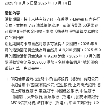
2025 年 8 月 6 日至 2025 年 10 月 14 日
缺點
❎
全年簽賬高達2.4%「獎賞錢」回贈
活動內容
iBanking繳費無里數
活動期間，持卡人持有效Visa卡在香港 7-Eleven 店內進行
講到明首兩年年費豁免
正常簽賬得$25=1里，除咗食迎新去超市買野無特別優
交易，並通過 Visa 清算網絡處理，單筆消費滿 50港幣即
滙豐新舊客戶都可以食迎新
勢
可獲得 8港幣現金回贈。本次活動基於港幣清算交易的金
開卡門檻唔算高，年薪要求HK$15萬（即月薪HK$12,5
網上交易中非香港商戶用港幣交易
(CBF, 包括DCC)無
額計算回贈。
00）就申請到
積分，但唔收charge
活動期間每卡每自然月最多可獲得 3 次回贈。2025 年 8
網上繳費都有回贈
月的活動回贈資金池為每自然月 419,200 港幣，2025 年 9
查看更多信用卡詳情及分析...
於百佳、屈臣氏及豐澤簽賬可享高達6倍
「易賞錢」積
月的回贈活動資金池為 419,200 港幣，2025 年 10 月的回
分
，會員折扣日有高達92折優惠
贈活動資金池為 209,600 港幣。名額由每個月1號起開始
重新計算，先到先得。
❎
缺點
僅限使用香港指定發卡行(富邦銀行（香港）有限公司;
得首兩年年費豁免
中銀信用卡(國際)有限公司; 恒生銀行; 上海商業銀行; 香
港上海滙豐銀行; 東亞銀行; 中國建設銀行; 中信銀行
八達通自動增值得0.4%回贈
（國際）; 大新銀行; 星展銀行（香港）; 招商永隆銀行;
增值電子錢包（
Payme
、
八達通
、
Wechat Pay
及
Alip
AEON信貸財務; 渣打銀行（香港）; 中國工商銀行（亞
ay
）唔計迎新合資格簽賬