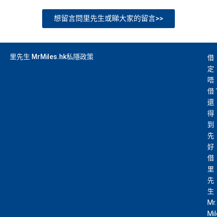
想留言問里先生或睇大家的留言>>
里先生 MrMiles.hk私隱政策
借
定
唔
借
還
得
到
先
好
借
里
先
生
Mr.
Mi