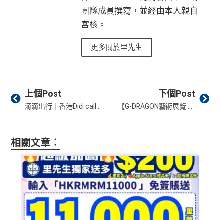
團隊成員撰寫，並經由本人親自
審核。
更多關於里先生
Prev
Ne
上個Post
下個Post
滴滴出行｜香港Didi call車日日5折優惠！折扣的士優惠新客戶享首程HK$100優惠券！
【G-DRAGON藝術展覽 2025】GD權志龍藝術展《Übermensch》海港城展出！門票8月11日Klook獨家發售！搶飛攻略、日期時間、票價
相關文章：