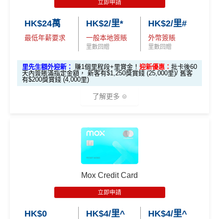
立即申請
用卡
賬
新獎賞
額外獎賞
✅經里先生指定連結+輸入里先生推廣碼「HKRMRM1
享)
要
*
1000」
申請渣打國泰Mastercard：
MrMiles.hk/cathay-
HK$24萬
HK$2/里*
HK$2/里#
求
card-apply
，成功批卡後，新客免簽賬先送
11,000里數
最低年薪要求
一般本地簽賬
外幣簽賬
❗️
里數回贈
里數回贈
H
22.5萬
30萬分
中銀 Ch
K
+7.5萬分
HKRMRM11000
里先生推廣碼：
複製
里先生額外迎新：
賺1個里程段+里賞金！
迎新優惠：
批卡後60
分 ($90
($1,200
天內簽賬滿指定金額， 新客有$1,250獎賞錢 (25,000里)/ 舊客
eers Vis
$1
($300 / 5,
有$200獎賞錢 (4,000里)
0 / 15,0
/ 20,000
a Infinite
2,0
000里)
✅申請完填
MrMiles.hk/cathay-card-form
賺多
HK$20
00里)
里)
了解更多
00
0獎賞+新會員38
里賞金
@
❗️【由里先生派出】
✅成功批卡後首兩個月內，簽滿指定金額可以賺以下
H
迎新里數：
中銀 Ch
15萬分
22.5萬
*本地交通出行簽賬、本地咖啡店及輕便美食簽賬及網上
K
+7.5萬分
eers Vis
($600 /
分 ($90
娛樂平台簽賬高達2.5%回贈，詳情睇返
HSBC EveryMile
簽HK$5,000：賺高達10,000里數(HK$0.5=1里)
$1
($300 / 5,
a Signat
10,000
0 / 15,0
信用卡
分析
0,0
000里)
簽HK$40,000：賺高達20,000里數(HK$2=1里)
ure
里)
00里)
🎁
迎新禮遇
00
簽HK$110,000：
賺高達40,000里數
(HK$2.75=1
Mox Credit Card
滙豐EveryMile信用卡迎新
里)
立即申請
*額外獎賞適用於持有「私人財富」或「中銀理財」賬戶之全新中銀信用
滙豐 EveryMile信用卡申請網址
：
MrMiles.hk/hsbc-mile-a
基本里數同埋近新里數存入時間有啲唔同，詳情睇返
渣打
卡客戶。
HK$0
HK$4/里^
HK$4/里^
pply
Asia Miles迎新
攻略。