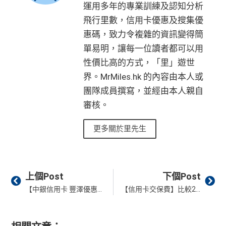
兌換 32,805
Reward+ App「賞付款」功能抵扣簽賬交易，亦可以
運用多年的專業訓練及認知分析
❗️
（由里先生派出🎯38新會員+成功批卡50額外里賞
💰迎新總
HK$30,000：包括
里數)
直接轉換為里數或喺
e-Shop
換禮品／coupon
金）
飛行里數，信用卡優惠及搜集優
計
HK$20,000 本地 +
全年簽賬高達2.4%「獎賞錢」回贈
+ HK$550
每月結單週期首HK$10,000網上繳費有0.4%回贈，市
HK$10,000 外幣)
惠碼，致力令複雜的資訊變得簡
加總以上，迎新合共高達
HK$1,923
獎賞+
88里賞金#
簽賬回贈 + 8
講到明首兩年年費豁免
面上絕大部份銀行已沒有相關回贈
單易明，讓每一位讀者都可以用
8 里賞金#
#每1里賞金 ≈ HK$1，可兌換FPS轉數快回贈！詳情
MrMi
滙豐新舊客戶都可以食迎新
直接
轉換「獎賞錢」至里數戶口
免手續費
性價比高的方式，「里」遊世
les.hk/mmcredit
開卡門檻唔算高，年薪要求HK$15萬（即月薪HK$12,5
界。MrMiles.hk 的內容由本人或
❎
缺點
✅
優點
00）就申請到
團隊成員撰寫，並經由本人親自
整個迎新期合共可賺
高達32,805里數+HK$550簽賬回
網上繳費都有回贈
審核。
贈+88里賞金#
！
獎賞錢有效期於簽賬後最多2年，最少1年(按簽賬年度
飲食優惠全集：
AE美膳會及餐廳優惠合集
於百佳、屈臣氏及豐澤簽賬可享高達6倍
「易賞錢」積
條款寫合資格迎新簽賬積分將於簽賬後
8個星期內
存
計算)
優惠活動更新：
AE信用卡優惠合集
更多關於里先生
分
，會員折扣日有高達92折優惠
入，但實測過係簽賬後3日內就入到！超快手趕住要里數
（主卡及附屬卡）
Cafe Deco Group指定餐廳惠顧晚膳
的話用AE Explorer就啱晒！
查看更多信用卡詳情及分析...
❎
缺點
堂食自主餐牌食品﹐星期一至四：2-3人有6折，4-12
首年免年費，其後每年HK$2,200(收咗打去要求免，有
人有75折 / 星期五至日：2-12人有75折
Prev
Ne
得傾的)
上個Post
下個Post
得首兩年年費豁免
（主卡）
美心指定中西食府惠顧晚膳堂食自主餐牌食
【中銀信用卡 豐澤優惠】憑中銀信用卡於豐澤簽賬可享高達HK$700現金回贈 精選貨品低至5折！
【信用卡交保費】比較2026繳交保險費信用卡積分/里數/現金回贈教學！不同銀行及方法保費攻略
AE啲卡勝在食
信用卡迎新
基本上你簽到嘅賬就當合資
品﹐星期一至四：2-3人有6折，4-12人有75折 / 星期五
八達通自動增值得0.4%回贈
格簽賬，無再細分
信用卡交保險
/醫療/
廣告費
/交租果啲
至日：2-12人有75折
增值電子錢包（
Payme
、
八達通
、
Wechat Pay
及
Alip
唔計，所以可以放心簽。
（主卡及附屬卡）
惠顧聘珍樓、名都酒樓及名都﹐
晚