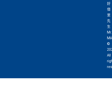
批卡特快，5-10個工作天
好
沒有
海外簽賬DCC協議
，海外實地簽賬唔洗怕中咗DC
借
C陷阱
里
先
一連串
American Express信用卡消費優惠
生
Mr.
查看更多信用卡詳情及分析...
Mi
©
20
All
rig
re