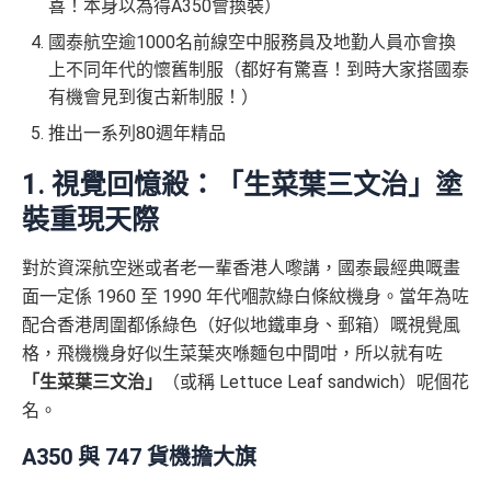
喜！本身以為得A350會換裝）
國泰航空逾1000名前線空中服務員及地勤人員亦會換
上不同年代的懷舊制服（都好有驚喜！到時大家搭國泰
有機會見到復古新制服！）
推出一系列80週年精品
1. 視覺回憶殺：「生菜葉三文治」塗
裝重現天際
對於資深航空迷或者老一輩香港人嚟講，國泰最經典嘅畫
面一定係 1960 至 1990 年代嗰款綠白條紋機身。當年為咗
配合香港周圍都係綠色（好似地鐵車身、郵箱）嘅視覺風
格，飛機機身好似生菜葉夾喺麵包中間咁，所以就有咗
「生菜葉三文治」
（或稱 Lettuce Leaf sandwich）呢個花
名。
A350 與 747 貨機擔大旗