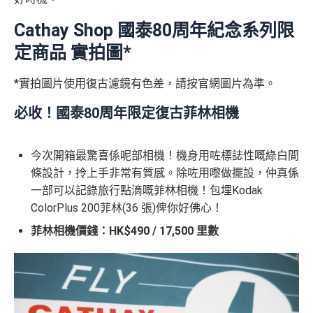
Cathay Shop 國泰80周年紀念系列限
定商品 實拍圖*
*實拍圖片使用復古濾鏡有色差，請按官網圖片為準。
必收！國泰80周年限定復古菲林相機
今次開箱最驚喜係呢部相機！機身用咗標誌性嘅綠白間
條設計，拎上手非常有質感。除咗用嚟做擺設，仲真係
一部可以記錄旅行點滴嘅菲林相機！包埋Kodak
ColorPlus 200菲林(36 張)俾你好佛心！
菲林相機價錢：HK$490 / 17,500 里數