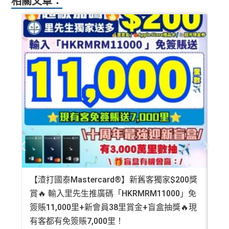
相關文章：
ay
）唔計迎新合資格簽賬
#每1里賞金 ≈ HK$1，可兌換FPS轉數快回贈！詳情
MrMil
膳堂食自選主餐牌食品及飲品有7折
AE Explorer Card
優點
es.hk/mmcredit
（主卡及附屬卡）
Mira Dining 旗下指定餐廳國金軒 (if
c)、 翠亨邨，
晚膳堂食自選主餐牌食品及飲品7折
，及
查看更多信用卡詳情及分析...
首年免年費而且
AE Explorer一年有8次機場貴賓室
免費
自選主餐牌食品外賣自取低至75折
用（2026年起有條件）
（主卡及附屬卡）
星期五係百老匯、PALACE或AMC
最新已經加埋
Intervals
(小食飲品套餐) 可以去R
睇戲買一送一
oots98 或 Lee Fa Yuen Express到攞份餐
全年盡享 city’super、LOG-ON 及 cookedDeli
97折
優
留意AE Explorer可以用既Lounge唔係
AE Centu
惠
rion Lounge
而係環亞機場貴賓室
積分無限期
每年簽賬達HK$150,000，可獲豁免下年度HK
每曆年首$120,000簽賬$6=1里
$2,200之基本卡會籍年費，亦可繼續使用首2張
附屬卡而無須繳付年費
❎
缺點
AE
積分無限期
，AE積分可兌換至10間航空公司夥伴之
【渣打國泰Mastercard®】新舊客獨家$200獎
AE
飛行里數（
行政費亦將全免
）：Asia Miles, Avios、E
年費要$2,200，即使有
AE白金卡
都不能免年費
賞🔥 輸入里先生推廣碼「HKRMRM11000」免
登記
mirates、Finnair及KrisFlyer等里數計劃都有份：18,00
簽賬11,000里+新會員38里賞金+盲盒抽獎🔥現
萬高
海外簽賬手續費小貴，有2%收費(其他卡做緊1至1.9
0運通積分= 1,000里→
AE積分兌換里數
5%)
有客都有免簽賬7,000里！
有
全年積分獎賞
：靈活運用美國運通積分兌換現金券／P