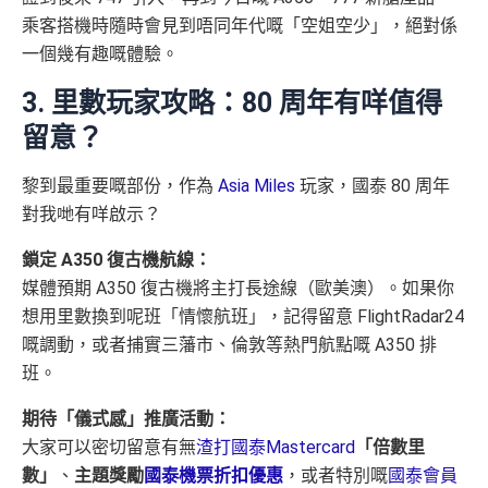
乘客搭機時隨時會見到唔同年代嘅「空姐空少」，絕對係
一個幾有趣嘅體驗。
3. 里數玩家攻略：80 周年有咩值得
留意？
黎到最重要嘅部份，作為
Asia Miles
玩家，國泰 80 周年
對我哋有咩啟示？
鎖定 A350 復古機航線：
媒體預期 A350 復古機將主打長途線（歐美澳）。如果你
想用里數換到呢班「情懷航班」，記得留意 FlightRadar24
嘅調動，或者捕實三藩市、倫敦等熱門航點嘅 A350 排
班。
期待「儀式感」推廣活動：
大家可以密切留意有無
渣打國泰Mastercard
「倍數里
數」
、
主題獎勵
國泰機票折扣優惠
，或者特別嘅
國泰會員