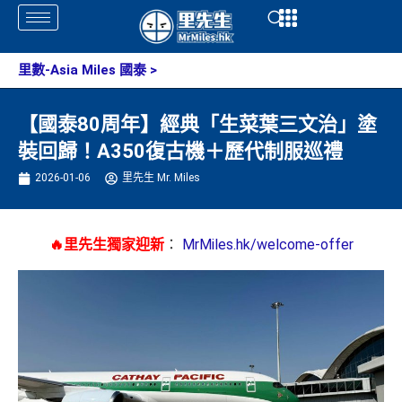
Skip
Open
Open
to
content
里數-Asia Miles 國泰
>
【國泰80周年】經典「生菜葉三文治」塗
裝回歸！A350復古機＋歷代制服巡禮
2026-01-06
里先生 Mr. Miles
🔥里先生獨家迎新
：
MrMiles.hk/welcome-offer