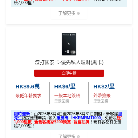
獎賞
賬7,000里！
增加至19種飛行常客計劃或酒店獎勵計劃，拎嚟兌換
白
(全新信用卡客戶*經
里先生
指定連結申請+
輸入推廣碼「H
里數或者酒店staycation都得！
金
KRMRM11000」
免簽賬送多HK$200獎賞+里先生派出38
了解更多
2.
卡
各迎新優惠詳情
新會員里賞金@+11,000里數
❗️
舊客免簽賬加碼送7,000里❗️
八達通增值及eBanking繳費都有回贈
里先
迎
如果用
iPhone/Mac的話會有Adblock
，請你改返啲Settin
HSBC信用卡優惠
夠多夠密
生額
新
g再申請：
MrMiles.hk/adblock/
)
🎁迎新禮遇
滙豐EveryMile信用卡仲送埋每年
HSBC免費旅遊保險
外獎
項
申請完填Form賺多HK$200獎賞+新會員38
A. 渣打信用卡
全新
客戶迎新
賞
目
免費機場貴賓室
+
機場酒吧Intervals
俾你玩
里賞金@：
MrMiles.hk/cathay-card-for
（要
m
填表
簽夠HK$4,000賺額外
簽夠HK$10,000賺額外
❎
缺點
渣打國泰卡-優先私人理財(黑卡)
H
優惠期：2026年8月1日至2026年8月31日
→
M
HK$200禮品
HK$200禮品
K
立即申請
@每1里賞金 ≈ HK$1，可兌換FPS轉數快回贈！詳情
Mr
✅經里先生指定連結+輸入里先生推廣碼「HKRMRM1
rMil
$5
無得開附屬卡
Miles.hk/mmcredit
1000」
申請渣打國泰Mastercard：
MrMiles.hk/cathay-
首3個月內
用基本卡或附屬卡為手機八達通包括
es.h
0
HK$9.6萬
HK$6/里
HK$2/里
✅
優點
card-apply
，成功批卡後，新客免簽賬先送
11,000里數
iPhone、Apple Watch或Android手機，單次增
k/m
簽
最低年薪要求
一般本地簽賬
外幣簽賬
❗️
查看更多信用卡詳情及分析...
值淨HK$600
ox-f
賬
里數回贈
里數回贈
or
首年免年費
回
HKRMRM11000
里先生推廣碼：
複製
m
）
限時迎新
：
由2026年8月4日至2026年8月31日期間，新客經
里
贈
簽賬都可以儲會籍！合資格簽賬滿HK$500,000可賺高
先生
指定連結申請+輸入
推廣碼「HKRMRM11000」
免簽賬
送1
1,000里數+新舊客獨家$200獎賞+盲盒抽獎
！現有客都有免簽
達100馬可孛羅會會籍積分 (以簽賬賺取，以前只能夠
賬7,000里！
✅申請完填
MrMiles.hk/cathay-card-form
賺多
HK$20
開戶首7日內存入HK
14
用飛行嚟賺取)
3.
首7日內存入HK$100,0
0獎賞+新會員38
里賞金
@
❗️【由里先生派出】
$100,000 (放60日) 及
了解更多