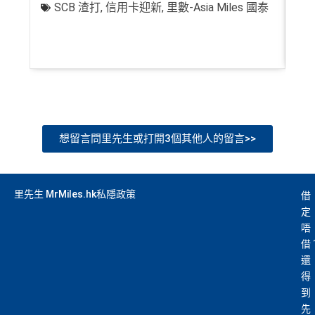
SCB 渣打
,
信用卡迎新
,
里數-Asia Miles 國泰
+
轉換成飛行里數手續費每次$400
ay with Points / 憑分繳費、Travel with Points憑分預訂
行程（2024年9月30日前：150AE 積分兌換至HK
查看更多信用卡詳情及分析...
$1）、酒店積分（
Marriott Bonvoy積分
或是
Hilton Hon
ors積分
）、生活家品等
（
主卡及附屬卡
）
可以憑卡進入香港機場
Plaza Premi
um Lounge
貴賓候機室，每曆年上限合共
8次
。了解更
多：
AE Explorer lounge 貴賓室
想留言問里先生或打開3個其他人的留言>>
全年電影優惠
：專享香港百老匯院線4DX、3D、2D及
IMAX 電影正價戲票9折優惠
免費旅遊保障
：旅遊意外保障金額高達HK$350萬（需
里先生 MrMiles.hk私隱政策
借
以AE Explorer卡訂機票）
定
網上購物安全保證
：以
AE Explorer卡簽賬可享退貨保
唔
證、 45日購物保障、延長保養服務及價格保障
借
還
全球
24
小時提供協助
：透過「運通財」服務於世界各
得
地提取現金、超過2,200間美國運通旅遊辦事處提供之
到
專有服務
先