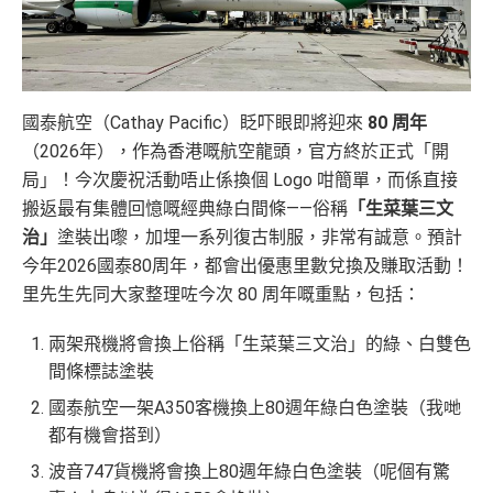
國泰航空（Cathay Pacific）眨吓眼即將迎來
80 周年
（2026年），作為香港嘅航空龍頭，官方終於正式「開
局」！今次慶祝活動唔止係換個 Logo 咁簡單，而係直接
搬返最有集體回憶嘅經典綠白間條——俗稱
「生菜葉三文
治」
塗裝出嚟，加埋一系列復古制服，非常有誠意。預計
今年2026國泰80周年，都會出優惠里數兌換及賺取活動！
里先生先同大家整理咗今次 80 周年嘅重點，包括：
兩架飛機將會換上俗稱「生菜葉三文治」的綠、白雙色
間條標誌塗裝
國泰航空一架A350客機換上80週年綠白色塗裝（我哋
都有機會搭到）
波音747貨機將會換上80週年綠白色塗裝（呢個有驚