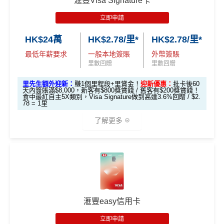
滙豐Visa Signature卡
迎新項目
回贈 / 獎賞
m
Citi新客 ＝ 過去12個月內沒有取消或持有過任何Citiba
數
(相等於720,000
積分
)
💰 不同里數獎賞，
保證最少帶走2,000里
！
做)
里
申請完填Form
MrMiles.hk/ap-form
賺多88里賞
nk信用卡
立即申請
賞
金#❗️（由里先生派出🎯38新會員+成功批卡50額
@每1里賞金 ≈ HK$1，可兌換FPS轉數快回贈！詳情
Mr
迎新
條件及
冷河期
「盲盒」推廣期：2026年7月31日至9月20日 抽獎詳情：
用PayMe/Alipay等電子錢包增值都計迎新，不過要留
金
外里賞金）
🎯 第一階段：開卡必做 (登記特別優惠)
Miles.hk/mmcredit
HK$24萬
HK$2.78/里*
HK$2.78/里*
www.sc.com/hk/cxluckydrawr3
條款細則：
https://av.sc.c
意手續費
#
可以拎咗Citibank其他信用卡先再拎呢張Citi Prestige，
✅
優點
om/hk/content/docs/hk-cc-cx-luckydraw-r3-tnc.pdf
最低年薪要求
一般本地簽賬
外幣簽賬
1️⃣ 啟動「本地簽賬 6
因為拎咗其他卡可以食咗迎新先，之後先俾年費出呢
里數回贈
里數回贈
申請連結：
MrMiles.hk/cathay-card-appl
✅
優點
X 積分」優惠（每季
張卡(如果先拎Citi Prestige再拎Citi PM，咁Citi PM會
以上加總，迎新有
76
0,000 AE積分(相等於42,222里數)+H
y
首年免年費
上限 HK$15,000）
無迎新)
里先生額外迎新：
賺1個里程段+里賞金！
迎新優惠：
批卡後60
K$50簽賬回贈
，獎賞由AE直接存入。同埋有
88里賞金#
天內簽賬滿$8,000，新客有$800獎賞錢 / 舊客有$200獎賞錢！
簽賬都可以儲會籍！合資格簽賬滿HK$500,000可賺高
一年可以免費用12次香港Plaza Premium Lounge (用
食中最紅自主5X類別，Visa Signature做到高達3.6%回贈 / $2.
📍
登記優惠 1：
htt
(全新信用卡客戶*經
里先生
指定連結申請+
輸入推廣碼「H
(由里先生派出)， 獎賞將於
簽賬後16星期或以內
存入卡會
*38新會員+成功批卡派出50額外里賞金。每1里賞金 ≈ HK
78 = 1里
達100馬可孛羅會會籍積分 (以簽賬賺取，以前只能夠
嚟俾人入都得，之後可以用PayMe/AlipayHK增值當中
ps://shorturl.at/K
KRMRM11000」
免簽賬送多HK$200獎賞+里先生派出38
員之基本卡的美國運通積分計劃戶口內。
$1，可兌換FPS轉數快回贈！詳情
MrMiles.hk/mmcredit
用飛行嚟賺取)
HK$2,000→
PayMe攻略
) 或→
其他可入之貴賓室清單
了解更多
hrl8
新客戶立即申請
：
MrMiles.hk/ae-charge-
新會員里賞金@+11,000里數
❗️
舊客免簽賬加碼送7,000里❗️
(為下階段疊
✅
優點
登記特別
食肆、酒店及海外簽賬HK$4 = 1里！勁抵無上限賺里
application/
如果用
iPhone/Mac的話會有Adblock
，請你改返啲Settin
當月月結單簽賬(包括本地海外全包)滿HK$20,000，所
加倍數積分
2️⃣ 啟動「
外幣簽賬 1
推廣
數食飯卡！(2024年6月8日起)
現有客戶立即申請
：
MrMiles.hk/ae-charg
g再申請：
MrMiles.hk/adblock/
)
有海外簽帳(包括海外網上)都變HK$3 = 1 里(
電子銀包
作準備)
0.75X 積分
」優惠
*以上為最高之回贈，需配合
HSBC最紅自主獎賞
5X
預訂任何酒店預訂4晚免1晚*
e-apply/
都加埋落去睇夠唔夠HK$20,000
)
國泰、香港快運合資格簽賬HK$3＝1里
（每季上限 HK$10,0
🎁
迎新禮遇
申請完填Form賺多HK$200獎賞+新會員38
（記得揀返想要嘅迎新連結申請，一經申請無得更改。如
每年肯俾年費可拎返240,000積分
包全家免費旅遊保險(需要用Citi PM找付機票費用，換
00）
換里數免手續費
里賞金@：
MrMiles.hk/cathay-card-for
果用
iPhone/Mac的話會可能有Adblock
，建議你改返啲S
HSBC Visa Signature信用卡迎新
機票俾稅都得)，個旅遊保障包括埋遺失行李，旅程延
PayMe
/
支付寶HK
/
Wechat Pay
都有無上限$6=1里
m
📍
登記優惠 2：
htt
每月簽賬積分自動兌換去AM戶口，免除
信用卡積分換
etting再申請：
MrMiles.hk/adblock/
）
誤等，部份高危活動都無列入不受保如40米深以內潛
滙豐easy信用卡
平日簽賬無上限$6=1里
ps://shorturl.at/Y
里數
啱晒唔想煩嘅里友
滙豐 Visa Signature信用卡申請網址
：
MrMiles.hk/hsbc-v
水、滑雪、跳傘
@每1里賞金 ≈ HK$1，可兌換FPS轉數快回贈！詳情
Mr
#
每1里賞金 ≈ HK$1，可兌換FPS轉數快回贈！詳情
MrMi
NQXl
s-apply
年資獎賞高達30%
立即申請
一樣食到渣打信用卡優惠及Mastercard優惠