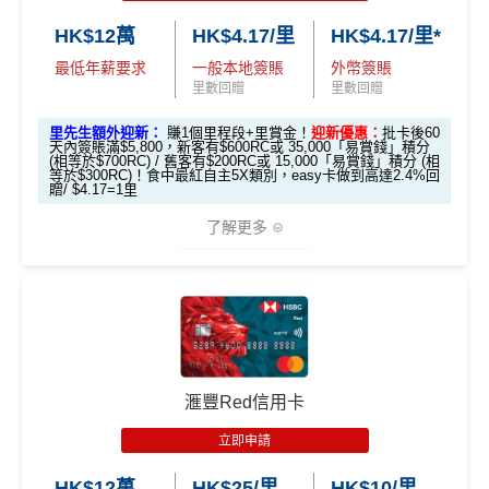
Miles.hk/mmcredit
港元支付海外商戶(如Apple Music)無1% CBF手續費
✅
優點
les.hk/mmcredit
有送Priority Pass可以無限次入
機場Lounge
✅
優點
(但無積分)
里先生加碼：
申請完填Form
MrMiles.hk/hsbc-vs-form
HK$12萬
HK$4.17/里
HK$4.17/里*
❎
缺點
🎯 第二階段：本地迎新簽賬獎賞 (累積簽滿 HK$8,00
免費旅遊保險，另外仲有購物保障及網絡購物綜合保
賺1個里程段+
里賞金
❗️（由里先生派出🎯38新會員額外
可以玩到Avios！
0 本地簽賬)
HK$9,500年費已經包晒
AE Explorer
年費
最低年薪要求
一般本地簽賬
外幣簽賬
里賞金#）
里數回贈
里數回贈
首年免年費
港元支付海外商戶(如Expedia)無1%
CBF手續費
但都
Avios有
Household account
可以全家一齊儲共用里數
網上ebanking繳費無積分
可以無限次入全球
AE Lounge
(The Centurion Lounge)
無積分
【🔥限時
簽賬都可以儲會籍！合資格簽賬滿HK$500,000可賺高
及
免費帶多1個同伴入
，除香港機場外其他The Centuri
#每1里賞金 ≈ HK$1，可兌換FPS轉數快回贈！詳情
MrMil
里先生額外迎新：
賺1個里程段+里賞金！
迎新優惠：
批卡後60
可以玩到酒店積分計劃！
加碼🔥】
天內簽賬滿$5,800，新客有$600RC或 35,000「易賞錢」積分
達100馬可孛羅會會籍積分 (以簽賬賺取，以前只能夠
可以玩到酒店積分計劃！
on Lounges位於美國
es.hk/mmcredit
查看更多信用卡詳情及分析...
(相等於$700RC) / 舊客有$200RC或 15,000「易賞錢」積分 (相
Citibank積分
無限期
HK$500 簽
首次簽賬
完成任何金額之首次
等於$300RC)！食中最紅自主5X類別，easy卡做到高達2.4%回
用飛行嚟賺取)
Citibank積分
無限期
全年全家旅遊保險！
贈/ $4.17=1里
簽賬
賬回贈
(8月4日至
訂酒店有得用Citi獨家code：
Expedia 酒店折扣代碼
//
A
食肆、酒店及海外簽賬HK$4 = 1里！勁抵無上限賺里
兌換里數酒店積分免手續費
免費申請2張附屬卡
8月12日期
了解更多
滙豐Visa Sign
goda 酒店折扣代碼
數食飯卡！(2024年6月8日起)
全新信用卡客
現有信用卡客
• 香港瑰麗酒店住宿，餐飲及生日餐飲禮遇
間)
ature卡迎新優
送1張無限次入全球airport VIP lounge既Priority Pass
戶
戶
國泰、香港快運合資格簽賬HK$3＝1里
❎
缺點
• Citi Prestige禮賓部，幫你搞掂餐廳、酒店預訂
惠
俾你，最新Policy仲打以拎嚟帶多1個guest入
*基本「獎賞錢」0.4%+「
最紅自主獎賞
」賞家居 2% **基
• 獨家本地米芝蓮官方美饌禮遇，享高達八折餐飲優惠
96,000 AE
換里數免手續費
累積本地簽賬滿 HK
Amex Platinum Travel Service -
Fine Hotels & Resorts
本「獎賞錢」0.4%+「
最紅自主獎賞
」賞家居 2% + 易賞
• 世界各地指定的高爾夫球場免果嶺費
本地迎新
積分
滙豐Visa Sign
無特別優惠時正常本地簽賬得HK$8 = 1 Avios/Asia Mil
每月簽賬積分自動兌換去AM戶口，免除
信用卡積分換
$8,000（須以港幣結
(FHR)
識玩又夠運嘅住品牌酒店平過官網不但止仲有
$800「獎賞
$200 「獎賞
錢2.4% = 4.8% 或 $2.08/里
獎賞
(相當於 5,333
ature卡基本迎
es
里數
啱晒唔想煩嘅里友
算）
得upgrade套房，免費早餐，Late check out等等benefit
❎
缺點
錢」
錢」
🎁
迎新禮遇
里數)
新*
s
DCC無積分
滙豐Red信用卡
一樣食到渣打信用卡優惠及Mastercard優惠
滙豐easy信用卡迎新
可以轉積分為多個飛行里數或酒店積分計劃，包括Asi
本地簽賬
48,000 AE
年薪要求高，要HK$600,000
立即申請
「現金套現」
❎
缺點
a Miles/ Avios/ KrisFlyer/
Marriott Bonvoy
/
Hilton Hono
6X 積分
上述 HK$8,000 本地
積分
滙豐Easy信用卡申請網址
：
MrMiles.hk/hsbc-visa-applica
分期計劃優惠
年費無得走HK$3,800，不過有里數收返，都夠去一轉
$200 「獎賞
rs Points
等等
HK$12萬
HK$25/里
HK$10/里
簽賬*6X 積分
(第一階段已