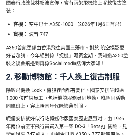
國泰行政總裁林紹波宣佈，會有兩架飛機換上呢款復古塗
裝：
客機：
空中巴士 A350-1000 （2026年1月6日首飛）
貨機：
波音 747
A350首航更係由香港飛往美國三藩市。對於 航空攝影愛
好者嚟講，今年絕對係「捉機」嘅黃金期，我知道A350塗
裝之後會飛邊到再係Social media話俾大家知！
2. 移動博物館：千人換上復古制服
除咗飛機換 Look，機艙裡面都有變化。國泰安排咗超過
1,000 位前線員工（包括機艙服務員同地勤）喺唔同活動
同航班上，穿上唔同年代嘅懷舊制服。
呢個安排就好似行咗轉迷你版國泰歷史展覽咁，由 1946
年兩位前空軍飛行員買入第一架 DC-3「Betsy」開始，見
證到後來 747 引入，再到今日嘅 A350、777 新艙產品。