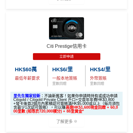
4
額外
00 (放60日)，送額外1
食肆、酒店及海外簽賬HK$4 = 1里！勁抵無上限賺里
成功獲批信用卡，再
✅成功批卡後首兩個月內，簽滿指定金額可以賺以下
萬
存款
1,000 「亞洲萬里通」
數食飯卡！
首6個月內
累積簽賬滿HK$6萬有
66萬積分
於
第
送額外 HK$1,000現金
迎新里數：
積
獎賞
里數（由Mox派出）
15至17個月
期間，進行一次任何金額的合資格
🎁迎新禮遇
（由Mox派出）
國泰、香港快運合資格簽賬HK$3＝1里
分
簽HK$5,000：賺高達10,000里數(HK$0.5=1里)
簽賬再有額外
66萬積分
本地簽賬2X積分，簽賬
簽
換里數免手續費
A. 渣打信用卡
全新
客戶迎新
簽HK$40,000：賺高達30,000里數(HK$1.33=1
HK$60,000再有額外
12萬積分
申請連結
：
MrMil
賬
↓ Download App 立即申請 ↓
每月簽賬積分自動兌換去AM戶口，免除
信用卡積分換
里)
es.hk/ae-charge-application
迎
里數
啱晒唔想煩嘅里友
Citi Prestige信用卡
優惠期：2026年8月1日至2026年8月31日
簽HK$110,000：
賺高達100,000里數
(HK$1.1=1
MrMiles.hk/mox-apply/
新
一樣食到渣打信用卡優惠及Mastercard優惠
里)
立即申請
✅經里先生指定連結+輸入里先生推廣碼「HKRMRM1
(用
里先生Mox 邀請碼賺額外$200開戶禮品🎁！
）
額外禮品申
1000」
申請渣打國泰Mastercard：
MrMiles.hk/cathay-
❎
缺點
基本里數同埋近新里數存入時間有啲唔同，詳情睇返
渣打
HK$60萬
HK$6/里
HK$4/里
請表格
→
MrMiles.hk/mox-form
card-apply
，成功批卡後，新客免簽賬先送
11,000里數
88
Asia Miles迎新
攻略。
最低年薪要求
一般本地簽賬
外幣簽賬
❗️
里
申請完填Form
MrMiles.hk/ap-form
賺多88里賞
✅
Mox 信用卡 4 大優點
里數回贈
里數回贈
網上ebanking繳費無積分
賞
金#❗️（由里先生派出🎯38新會員+成功批卡50額
額外里數將會於信用卡獲發出後5個月內加入指定的國
金
外里賞金）
HKRMRM11000
里先生推廣碼：
複製
泰會員賬戶內。
里先生獨家迎新
：不論新舊客！如果你申請時持有或成功申請
2% 現金回贈 或 無上限$5: 1「亞洲萬里通」里數回贈
：只
Citigold / Citigold Private Client 戶口+交首年年費HK$3,800
#
查看更多信用卡詳情及分析...
+發卡後首2個月內累積認可簽賬滿HK$5,000或以上（每月須包
國泰新會員登記：
MrMiles.hk/new-am
（做咗會員先申
要於簽賬前成為
Mox+
會員，以Mox信用卡簽賬可享全港所
含最少1次認可簽賬），可以賺
高達HK$1,600現金回贈 + 60,0
✅申請完填
MrMiles.hk/cathay-card-form
賺多
HK$20
00里數 (相等於720,000積分) + 88里賞金*
請到渣打國泰卡）
有消費 (包括網購、食飯)
2% 無上限回贈
。比很多傳統銀
0獎賞+新會員38
里賞金
@
❗️【由里先生派出】
以上迎新連同基本積分合共有
高達1,440,000 AE積分
行卡更爽快。係非常之好的
大額簽賬信用卡
，特別係外幣
了解更多
B. 渣打信用卡
現有
客戶：
✅成功批卡後首兩個月內，簽滿指定金額可以賺以下
(=80,000里數) + HK$50簽賬回贈
，
獎賞由AE直接存
簽賬揀儲里數。
迎新里數：