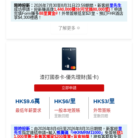
M
豁免兌換里數手續費
！
K$20,000，12個
C
C
申請渣打國泰Mastercard後，即可自動參加盲盒抽獎，並
限時迎新：
2026年7月30至8月31日23:59期間，新客經
里先生
2
O
請碼
成功申請，迎新賺高達
1,440,000積分(可兌換80,000里)
！申請
月或以上還款期）
每季
簽賬滿$15,000
後可以
免費享環亞機場貴賓室服務
0
X
於10月11日或之前獲批卡更保證100%有獎！盲盒獎賞超
完填Form賺多
88里賞金#
！外幣簽賬低至$2/里、預訂FHR酒店
（2
享$4,300禮遇！
0
T
2 次
，次數仲可以同同行親友share！教學：
中銀Chee
豐富，有過萬份獎品、 合共3,000萬里數等你抽：
026
0
R
高達$1,
高達$1,
高達$2
rs Card 機場貴賓室
了解更多
年8
邀請
邀請
M
A
複
複
✈️ 1,000,000里數大獎 (夠換4張歐洲商務艙 及 4張日本
450 RC
000 RC
00 RC
製
製
O
V
月1
碼：
碼：
指定高級食府可享
買1送1
優惠
商務艙來回機票^^)；
合共所得
（相等
（相等
（相等
X
E
日至
指定
Hotels.com
網站預訂酒店
住4晚可享75折優惠
M
L
於29,00
於20,00
於4,00
🎁
迎新禮遇 AE白金卡里先生優惠
🍎 超過HK$200萬Apple Gift Card (面值 HK$10,000/ H
8月
R
M
0里）
0里）
0里）
憑卡預訂酒店機票送
中銀Cheers Card免費人身意外
K$5,000/ HK$2,000)；
31
M
R
優惠期：
2026年7月30日至8月31日23:59期間
，年費HK
險，附帶旅遊相關保障
！
M
日期
🧳 國泰 x Samsonite 20吋限量版行李箱；
$9,500，無得傾必需俾，留意
新客
及
現有
AE信用卡
之客戶
憑卡於
卡塔爾航空
網站預訂機票可享
85折優惠
間）
*持卡人需於發卡後60日內完成累積簽賬滿
HK$8,000
要
🍽️ LUBUDS 3個月會籍及價值HK$1,000現金券；
渣打國泰卡-優先理財(藍卡)
迎新有唔同
全新美國運通基本卡會員*
：迎新高達
1,440,0
求。
不可獲享迎新
：於合資格信用卡批核日起計之過去1
00 AE積分
(可換80,000里) +88里賞金#(由里先生派出)
迎
💰 不同里數獎賞，
保證最少帶走2,000里
！
想儲「亞洲萬里通」
立即申請
2個月內曾取消任何滙豐個人信用卡基本卡。 迎新條款：
查看更多信用卡詳情及分析...
適合
鍾意直接賺 Cash / 最
新資格：
現時或於申請日期起計過去 12 個月內
未曾持有
里數換免費機票去旅
滙豐迎新條款
「盲盒」推廣期：2026年7月31日至9月20日 抽獎詳情：
對象
近有大額簽賬
或取消
任何由美國運通香港批核的信用卡或簽賬卡之基本
HK$9.6萬
HK$6/里
HK$3/里
行嘅朋友
✅
優點
www.sc.com/hk/cxluckydrawr3
條款細則：
https://av.sc.c
卡會員。
最低年薪要求
一般本地簽賬
外幣簽賬
om/hk/content/docs/hk-cc-cx-luckydraw-r3-tnc.pdf
里數回贈
里數回贈
1. M
申請連結：
MrMiles.hk/cathay-card-appl
首年免年費
ox
簽HK$4,000回額外
HK
簽HK$10,000賺17,000
A
y
限時迎新
：
由2026年8月4日至2026年8月31日期間，新客經
里
係Agoda book酒店同國泰買機票有優惠
先生
指定連結申請+輸入
推廣碼「HKRMRM11000」
免簽賬
送1
迎新
$1,000
現金
「亞洲萬里通」里數
E
1,000里數+新舊客獨家$200獎賞+盲盒抽獎
！現有客都有免簽