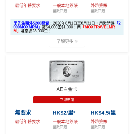
最低年薪要求
一般本地簽賬
外幣簽賬
里先生加碼：
申請完填Form
MrMiles.hk/hsbc-em-for
里數回贈
里數回贈
額外里數將會於信用卡獲發出後5個月內加入指定的國
里先生總結：
如果你是「中銀理財」
m
賺1個里程段+
里賞金
❗️（由里先生派出🎯38新會員額
泰會員賬戶內。
里先生額外$200獎賞
：2026年8月1日至8月31日，用邀請碼
「2
或以上客戶，申請
Cheers Visa Infini
外里賞金#）
000MOXMRM」
簽$4,000回$1,000！用
「MOXTRAVELMR
國泰新會員登記：
MrMiles.hk/new-am
（做咗會員先申
M」
賺高達28,000里！
te
並簽滿 HK$12,000，最高可以拎到
請到渣打國泰卡）
#每1里賞金 ≈ HK$1，可兌換FPS轉數快回贈！詳情
MrMil
20,000里
，夠換一套來回首爾經濟艙
了解更多
es.hk/mmcredit
機票！即使是
Visa Signature
版本，
B. 渣打信用卡
現有
客戶：
簽 HK$10,000 拎
15,000里，
亦是非常
🎁開戶迎新
現有客
吸引的入里成本。
渣打信用卡現有客戶**一定要
經里先生指定連結+輸入
全新客
全新客
滙豐EveryMile卡
戶簽
2026 Mox 里先生獨家優惠懶人包 (邀請碼二
里先生推廣碼「HKRMRM11000」
申請渣打國泰Mast
戶簽$2.
戶簽$8,
迎新優惠
$8,000
ercard：
MrMiles.hk/cathay-card-apply
揀一)
5萬*
000*
中銀Cheers Card優點
*
AE白金卡
✅免簽賬迎新：
開卡
加碼
送7,000里數！
✅申請完填
MrMiles.hk/cathay-card-form
賺多
HK$20
立即申請
HSBC EveryMile
$1,250
$800 R
$200 R
餐飲/外幣/寵物生活簽賬有
高達10倍積分獎賞
，相等於
優惠
選項 1：現兜兜賺現金
0獎賞+新會員38
里賞金
@
❗️【由里先生派出】
選項 2：里數達人必選
卡基本迎新
RC
C
C
$1.5/里
或
4%現金回贈
！
選項
回贈
無要求
HK$2/里*
HK$4.5/里
C. 《超級10周年限定版》盲盒：
Private I PETS享全年8折優惠；購買指定寵物保險享7
最低年薪要求
一般本地簽賬
外幣簽賬
「現金套現」 分
里先
5折優惠
里數回贈
里數回贈
期計劃優惠 （≥H
$200 R
$200 R
🎁不論全新信用卡客戶*定現有信用卡客戶**推廣期內成功
生邀
不適用