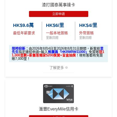
推廣期：2026年8月1日至8月31日
渣打國泰萬事達卡
全新信用卡客戶經里先生申請中銀Cheers Card，並於
立即申請
批卡後1個月內簽賬滿HK$100，
額外送$500⾥先⽣
獎賞 (⾥賞⾦ / Apple Store禮品卡/ 超市現⾦券)
！
HK$9.6萬
HK$6/里
HK$4/里
立即申請！
→
MrMiles.hk/boc-cheers-apply
最低年薪要求
一般本地簽賬
外幣簽賬
里數回贈
里數回贈
📝迎新表格：
MrMiles.hk/boc-cheers-form/
申請後記得盡快填form先有額外獎賞㗎！
限時迎新
：
由2026年8月4日至2026年8月31日期間，新客經
里
先生
指定連結申請+輸入
推廣碼「HKRMRM11000」
免簽賬
送1
1,000里數+新舊客獨家$200獎賞+盲盒抽獎
！現有客都有免簽
賬7,000里！
基本迎新：
了解更多
推廣期：即日起至2026年12月31日
新客戶於發卡月及其後
首兩個曆月內
累積簽賬滿指定
金額，可享以下迎新獎賞：
🎁迎新禮遇
A. 渣打信用卡
全新
客戶迎新
累
積
「中銀理
滙豐EveryMile信用卡
總獎賞
優惠期：2026年8月4日至2026年8月31日
合資格信
簽
基本迎
財」客戶
(最高可