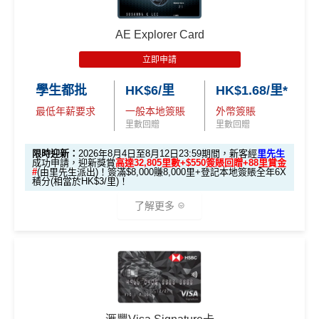
ercard：
MrMiles.hk/cathay-card-apply
K
優惠期：2026年7月1日至9月30日
30,000里數
🧳 國泰 x Samsonite 20吋限量版行李箱；
$5
✅免簽賬迎新：
開卡
加碼
送7,000里數！
首3個月內
用基本卡或附屬卡為手機八達通包括
批卡限期：2026年10月31日
AE Explorer Card
不論新舊客，成功申請及交首年年費
(相等於360,0
0
🍽️ LUBUDS 3個月會籍及價值HK$1,000現金券；
iPhone、Apple Watch或Android手機，單次增
✅申請完填
MrMiles.hk/cathay-card-form
賺多
HK$20
00積分)
立即申請:
MrMiles.hk/citi-pm-apply
簽
立即申請
💰 不同里數獎賞，
保證最少帶走2,000里
！
值淨HK$600
0獎賞+新會員38
里賞金
@
❗️【由里先生派出】
賬
申請完填Form賺多88里賞金*:
MrMiles.hk/citi-pm
30,000里數
學生都批
HK$6/里
HK$1.68/里*
回
「盲盒」推廣期：2026年7月31日至9月20日 抽獎詳情：
申請時有 Citigold / Citigold Private Cl
C. 《超級10周年限定版》盲盒：
-form
(相等於360,0
贈
www.sc.com/hk/cxluckydrawr3
條款細則：
https://av.sc.c
最低年薪要求
一般本地簽賬
外幣簽賬
ient 戶口
Citi新客發卡後首2個月內累積認可簽賬滿HK$5,000或
00積分)
🎁不論全新信用卡客戶*定現有信用卡客戶**推廣期內成功
里數回贈
里數回贈
om/hk/content/docs/hk-cc-cx-luckydraw-r3-tnc.pdf
以上（每月最少簽一次）可獲取
HK$1,600現金回贈
申請渣打國泰Mastercard後，即可自動參加盲盒抽獎，並
申請連結：
MrMiles.hk/cathay-card-appl
76
限時迎新：
2026年8月4日至8月12日23:59期間，新客經
里先生
發卡後首2個月內累積認可簽賬滿HK
學生信用卡
：
首3個月內累積認可簽賬滿HK$1,000或
於10月11日或之前獲批卡更保證100%有獎！盲盒獎賞超
萬
y
成功申請，迎新獎賞
高達32,805里數+$550簽賬回贈+88里賞金
HK$1,600現
#
(由里先生派出)！簽滿$8,000賺8,000里+登記本地簽賬全年6X
$5,000或以上（每月須包含最少1次
以上，賺
HK$300現金回贈
豐富，有過萬份獎品、 合共3,000萬里數等你抽：
積
首6個月內
累積簽賬滿HK$6萬有
32萬積分
於
第
金回贈
積分(相當於HK$3/里)！
認可簽賬）
(全新信用卡客戶*經
里先生
指定連結申請+
輸入推廣碼「H
分
15至17個月
期間，進行一次任何金額的合資格
*38新會員+成功批卡派出50額外里賞金。每1里賞金 ≈ HK
了解更多
✈️ 1,000,000里數大獎 (夠換4張歐洲商務艙 及 4張日本
KRMRM11000」
免簽賬送多HK$200獎賞+里先生派出38
簽
簽賬再有額外
32萬積分
本地簽賬2X積分，簽賬
$1，可兌換FPS轉數快回贈！詳情
MrMiles.hk/mmcredit
商務艙來回機票^^)；
新會員里賞金@+11,000里數
❗️
舊客免簽賬加碼送7,000里❗️
賬
HK$60,000再有額外
12萬積分
申請連結
：
MrMil
Citi Prestige Card 迎新得分及同時所得基本積
Citi PremierMiles信用卡迎新條件及
冷河
如果用
iPhone/Mac的話會有Adblock
，請你改返啲Settin
分
迎
es.hk/ae-charge-apply/
🍎 超過HK$200萬Apple Gift Card (面值 HK$10,000/ H
🎁迎新禮遇
期
g再申請：
MrMiles.hk/adblock/
)
新
K$5,000/ HK$2,000)；
如果唔怕麻煩其實應該開咗個 Citigold / Citigold Private
🧳 國泰 x Samsonite 20吋限量版行李箱；
獎賞於完成簽賬條件後5個曆月內自動存入至認可信用
申請完填Form賺多HK$200獎賞+新會員38
Client 戶口先申請Citi Prestige，比冇戶口嘅人
賺多一
卡戶口
里賞金@：
MrMiles.hk/cathay-card-for
🍽️ LUBUDS 3個月會籍及價值HK$1,000現金券；
倍迎新
：
30,000
里數
(相等於360,000
積分
) > 60,000
里
條件 (於首3個月內
88