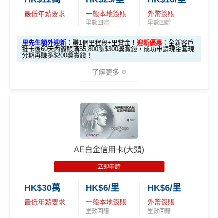
(相當於 2,667
免責聲明：里先生努力保持信息準確。
若
任何信息與你到
tion
（≥HK$20,00
不適用
東京或首爾
錢」
網上ebanking繳費無積分
里數)
登記)
AE緊急家居及汽車支援服務
訪之金融機構、
服務供應商或特定產品網站有所出入，
所
最低年薪要求
一般本地簽賬
外幣簽賬
0，12個月或以
CBF/DCC無積分
里先生加碼：
申請完填Form
MrMiles.hk/hsbc-easy-for
里數回贈
里數回贈
有金融產品和服務均以他們作準，
請參閱
相關
金融機構的
上還款期）
酒店Elite會籍，Hilton金卡入住送早餐
🎯 第三階段：額外迎新簽賬獎賞 (累積簽滿 HK$30,0
m
賺1個里程段+
里賞金
❗️（由里先生派出🎯38新會員額
查看更多信用卡詳情及分析...
網站為產品資訊的最更新版本。
本網站產品之比較結果建
里先生額外迎新：
賺1個里程段+里賞金！
迎新優惠：
全新客戶
美心美膳會2-3人星期一至四食有六折
00 - 包括 HK$12,000 本地 + HK$10,000 外幣)
外里賞金#）
基
於
客觀分析，
因此就算獲第三方廣告客戶贊助，我們並
批卡後60天內簽賬滿$5,800賺$300獎賞錢，成功申請現金套現
$1,000「獎賞
$200「獎賞
分期再賺多$200獎賞錢！
睇戲折扣
：
星期五係百老匯、PALACE或AMC睇戲買
不會特別註明。
Disclaimer: At MrMiles, we strive to keep
免責聲明：里先生努力保持信息準確。
若
任何信息與你到
合共高達
錢」 (相等於1
錢」 (相等於2,
#每1里賞金 ≈ HK$1，可兌換FPS轉數快回贈！詳情
MrMil
282,000 A
一送一或其他日子享有8折優惠
our information accurate and up to date. This information
了解更多
訪之金融機構、
服務供應商或特定產品網站有所出入，
所
0,000里)
000里)
累積總簽賬滿 HK$3
es.hk/mmcredit
額外迎新
E積分
may be different than what you see when you visit a finan
有金融產品和服務均以他們作準，
請參閱
相關
金融機構的
AE購物保障：延長一年保障
0,000（包括合資格
獎賞
cial institution, service provider or specific product’s site. F
(相當於 15,66
網站為產品資訊的最更新版本。
本網站產品之比較結果建
本地及海外簽賬）
高達HK$9,000奢華酒店回贈
*持卡人需於發卡後60日內完成累積簽賬滿
HK$8,000
要
🎁
迎新禮遇
7 里數)
or any discrepancy in product information, please refer to t
基
於
客觀分析，
因此就算獲第三方廣告客戶贊助，我們並
滙豐easy卡迎
全新信用卡客
現有信用卡客
求。
不可獲享迎新
：於合資格信用卡批核日起計之過去1
AE白金卡香港足球會HKFC禮遇
he financial institution’s website for the most updated versi
不會特別註明。
Disclaimer: At MrMiles, we strive to keep
新優惠
戶
戶
滙豐 Red Card申請網址
：
MrMiles.hk/hsbc-red-apply
2個月內曾取消任何滙豐個人信用卡基本卡。 迎新條款：
本地簽賬
on. All financial products and services are presented witho
our information accurate and up to date. This information
亞洲50+指定高爾夫球會免費果嶺費
• 首 HK$7,000 享 6X
57,000 AE
滙豐迎新條款
6X + 基本
ut warranty. Additionally, this site may be compensated thr
may be different than what you see when you visit a finan
里先生加碼：
申請完填Form
MrMiles.hk/hsbc-red-for
積分
$600「獎賞
$200 「獎賞
(食盡每季HK$15,00
積分
信和酒店優惠：會送住宿禮券，信和酒店及遠東酒店
❎
優點
AE白金信用卡(大頭)
3X
( HK$1
ough third party advertisers. However, the results of our c
cial institution, service provider or specific product’s site. F
m
賺1個里程段+
里賞金
❗️（由里先生派出🎯38新會員額
• 餘下 HK$5,0
錢」或 35,000
錢」或 15,000
0上限)
集團第二晚免費住宿
(相當於 3,166
滙豐easy卡基
2,000 本地
omparison tools which are not marked as sponsored are a
or any discrepancy in product information, please refer to t
立即申請
外里賞金#）
00 享基本 3X 積分
「易賞錢」積
「易賞錢」積
里數)
積分無限期
本迎新*
簽賬)
lways based on objective analysis first.
he financial institution’s website for the most updated versi
食中
最紅自主
5X類別，Visa Signature做到高達3.6%回
分(相等於$700
分(相等於$300
HK$30萬
HK$6/里
HK$6/里
#每1里賞金 ≈ HK$1，可兌換FPS轉數快回贈！詳情
MrMil
on. All financial products and services are presented witho
飲食優惠全集：
AE美膳會及餐廳優惠合集
/
AE買一送
贈/ $2.78=1里
「獎賞錢」)
「獎賞錢」)
查看更多信用卡詳情及分析...
外幣簽賬 1
額外外幣簽賬 HK$1
107,500 A
es.hk/mmcredit
全新信用卡客戶基本迎新
：
ut warranty. Additionally, this site may be compensated thr
一
最低年薪要求
一般本地簽賬
外幣簽賬
經常有特別Bonus, e.g.
HSBC萬寧
/
HSBC百老匯
或其他
0.75X
0,000*10.75X 積分
(第
E積分
里數回贈
里數回贈
ough third party advertisers. However, the results of our c
「現金套現」
優惠活動更新：
AE信用卡優惠合集
HSBC信用卡優惠