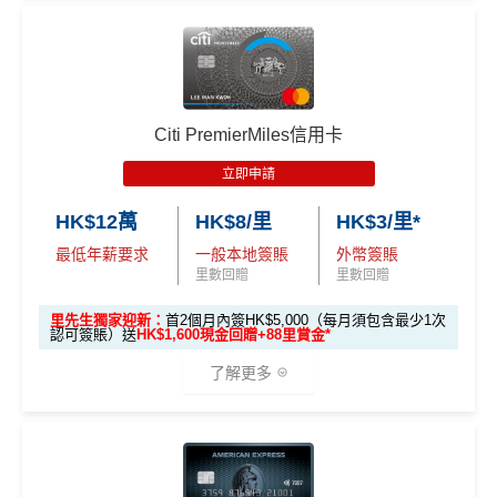
入。同埋
88里賞金#
(由里先生派出)。
現有美國運通基
超市神卡 3%
：在全港超市 (惠康、百佳、一田、HKTVmal
🎁
迎新禮遇
本卡會員**
：迎新高達
76萬AE
積分
(可換42,222里)+88里
渣打信用卡現有客戶**一定要
經里先生指定連結+輸入
簽HK$5,000：賺高達10,000里數(HK$0.5=1里)
l 等) 簽賬，無條件享
3% 現金回贈
。
賞金#(由里先生派出)
迎新資格：現時持有或於申請日期
里先生推廣碼「HKRMRM11000」
申請渣打國泰Mast
簽HK$40,000：賺高達40,000里數(HK$1=1里)
外幣神卡免1.95%手續費
：只要揀儲「亞洲萬里通」里
高達60,000迎新里數
起計過去 12 個月內
曾持有或取消
任何由美國運通香港批
ercard：
MrMiles.hk/cathay-card-apply
數，所有
外幣手續費及CBF
都免！
簽HK$110,000：
賺高達120,000里數
(HK$0.91=
核的信用卡或簽賬卡（不包括美國運通白金卡/半島白金
✅免簽賬迎新：
開卡
加碼
送7,000里數！
優惠期：
2026年7月1日至9月30日
1里)
介面體驗 (UX)
：App 介面極度流暢，即時顯示回贈，比起
Citi PremierMiles信用卡
卡）之基本卡會員。
✅申請完填
MrMiles.hk/cathay-card-form
賺多
HK$20
立即申請:
MrMiles.hk/citi-apply
傳統銀行 App 好用得多。詳情可參考
Mox 活期存款利息
立即申請
基本里數同埋近新里數存入時間有啲唔同，詳情睇返
渣打
0獎賞+新會員38
里賞金
@
❗️【由里先生派出】
攻略
。
申請完填Form賺多88里賞金*
MrMiles.hk/citi-pre
Asia Miles迎新
攻略。
A
HK$12萬
HK$8/里
HK$3/里*
stige-form
C. 《超級10周年限定版》盲盒：
E
查看更多信用卡詳情及分析...
額外里數將會於信用卡獲發出後5個月內加入指定的國
最低年薪要求
一般本地簽賬
外幣簽賬
不論新舊客！如果你申請時持有或成功申請Citigold / C
白
🎁不論全新信用卡客戶*定現有信用卡客戶**推廣期內成功
泰會員賬戶內。
里數回贈
里數回贈
itigold Private Client 戶口+交首年年費HK$3,800，先賺
金
申請渣打國泰Mastercard後，即可自動參加盲盒抽獎，並
國泰新會員登記：
MrMiles.hk/new-am
（做咗會員先申
60,000里數 (相等於720,000積分)
，換到
雙人日本來回
卡
現有客戶迎新優惠詳情
里先生獨家迎新：
首2個月內簽HK$5,000（每月須包含最少1次
於10月11日或之前獲批卡更保證100%有獎！盲盒獎賞超
認可簽賬）送
HK$1,600現金回贈+88里賞金*
請到渣打國泰卡）
經濟艙機票
！
另外，
發卡後首2個月內累積認可簽賬
迎
豐富，有過萬份獎品、 合共3,000萬里數等你抽：
滿HK$5,000或以上（每月須包含最少1次認可簽
新
了解更多
B. 渣打信用卡
現有
客戶：
項
賬），可以賺
高達H
K$1,600
現金回贈
！
✈️ 1,000,000里數大獎 (夠換4張歐洲商務艙 及 4張日本
目
商務艙來回機票^^)；
🎁
迎新禮遇
渣打信用卡現有客戶**一定要
經里先生指定連結+輸入
🍎 超過HK$200萬Apple Gift Card (面值 HK$10,000/ H
條件
里數獎賞
里先生推廣碼「HKRMRM11000」
申請渣打國泰Mast
H
K$5,000/ HK$2,000)；