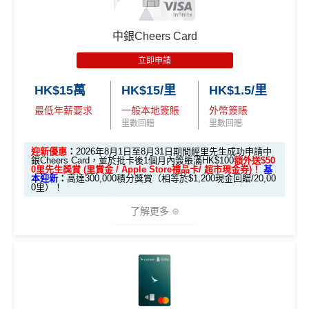
中銀Cheers Card
立即申請
HK$15萬
HK$15/里
HK$1.5/里
最低年薪要求
一般本地簽賬
外幣簽賬
里數回贈
里數回贈
迎新優惠
：
2026年8月1日至8月31日期間經里先生成功申請中
銀Cheers Card，並於批卡後1個月內簽賬滿HK$100
額外送$50
0⾥先⽣獎賞 (⾥賞⾦ / Apple Store禮品卡/ 超市現⾦券)！
基
本迎新
：
高達300,000積分獎賞（相等於$1,200現金回贈/20,00
0里）！
了解更多
中銀Cheers Card迎新
限時加碼迎新：