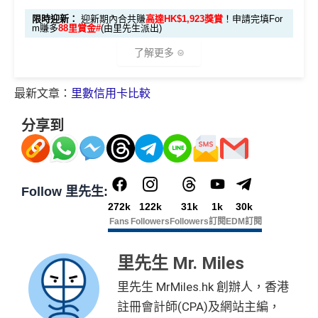
累積合資格簽賬滿HK$5,800 ：
一階段已登
(食盡每季HK$10,000上
(相當於 5,972
omparison tools which are not marked as sponsored are a
分期計劃優惠
限時迎新：
迎新期內合共賺
高達HK$1,923獎賞
！申請完填For
每月結單週期首HK$10,000
網上銀行ebanking繳費
有0.
$200 「獎賞
里數)
記)
限)
基本迎新賺
$300
「獎賞錢」
lways based on objective analysis first.
❎
缺點
m賺多
88里賞金#
(由里先生派出)
（≥HK$20,00
不適用
4%回贈，市面上絕大部份銀行已沒有相關回贈
錢」
啟動新卡後再成功申請「現金套現」分期計劃，獲批
0，12個月或以
查看更多信用卡詳情及分析...
了解更多
⭐️ 手機八達通增值獎賞 + 里先生額外賞 ⭐️
HSBC信用卡優惠
夠多夠密
金額達港幣20,000元或以上，並選擇12個月或以上還
上還款期）
年費$9,500無得豁免
款期，享
$200
「獎賞錢」（相等於2,000里）
HSBC獎賞錢轉換飛行里數無手續費
，換Asia Miles更
用基本卡或附屬卡為
海外簽賬手續費小貴，有2%收費(其他卡做緊1至1.9
最新文章：
里數信用卡比較
🎁
迎新禮遇
可即時到賬
免費「易賞
加總以上，迎新合共賺
高達$500
「獎賞錢」(相等於5,0
手機八達通 (iPhone /
5%)
1年
1年
HK$50 簽
八達通增
錢」VIP會籍#
00里數)
分享到
Apple Watch / Andro
❎
缺點
AE白金信用卡迎新(只適用於2026年8月1日至8月31日23:
平日簽賬HK$9=1里，儲里數嚟講唔算吸引
值回贈
賬回贈
id) 單次增值滿 HK$6
59前申請)：
不可獲享迎新
：於合資格信用卡批核日起計之過去12個月
$900「獎賞
$300「獎賞
轉換成飛行里數手續費每次HK$400
00
合共高達
內曾取消任何滙豐個人信用卡基本卡。 迎新條款：
滙豐迎
錢」
錢」
獎賞錢有效期於簽賬後最多2年，最少1年(按簽賬年度
首3個月內成功簽賬一次: 享
HK$300簽賬回贈
新條款
計)
Follow 里先生:
查看更多信用卡詳情及分析...
申請完填 Form
MrMi
首3個月內成功簽賬滿HK$10,000: 享
HK$700簽賬回贈
✅
優點
272k
122k
31k
1k
30k
玩法相對複雜，要注意既限時優惠/條款/最低簽賬要求
里先生額
les.hk/exp-form
88 里賞金#
*持卡人需於發卡後60日內完成累積簽賬滿
HK$5,800
要
(含
基本卡批核後首3個月內每HK$1=5美國運通積分，可
Fans
Followers
Followers
訂閱
EDM訂閱
多，唔識玩平日本地簽賬只得$25=1里
外賞
求。 #
免費「易賞錢」VIP會籍：
需要係發卡後30日內成
38 新會員 + 成功批卡 5
(由里先生派出)
賺取
高達240,000積分
，（以
Amex Travel換機票酒店
永久免年費
功綁定滙豐easy卡到「易賞錢」App，而易賞錢會籍會於
0 額外里賞金)
如果唔中最紅自主六類別，平日簽賬得$25=1里
(ATO)
或以Pay with points max每260＝$1^可換HK$9
里先生 Mr. Miles
綁定後4個月內生效。
不可獲享迎新
：於合資格信用卡批
簡化回贈方式，無需登記，無最低簽賬要求，網上簽
23，換酒店分/里數或禮品價值會更高！）如果有大額
核日起計之過去12個月內曾取消任何滙豐個人信用卡基本
590,500
賬4%回贈！指定商戶 8% 回贈！
里先生 MrMiles.hk 創辦人，香港
查看更多信用卡詳情及分析...
簽賬如醫院或保險，用呢個offer都抵！
卡。 迎新條款：
滙豐迎新條款
AE積分
(可
註冊會計師(CPA)及網站主編，
夠彈性，以
「獎賞錢」RC
形式存入，可以配合HSBC
申請完填Form
MrMiles.hk/pc-form
賺
多
88里賞金#
完成所有條件 (總簽賬
✅
優點