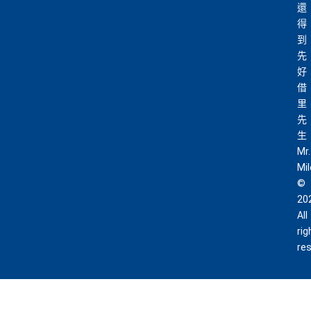
還
得
到
先
好
借
里
先
生
Mr.
Mi
©
20
All
rig
re