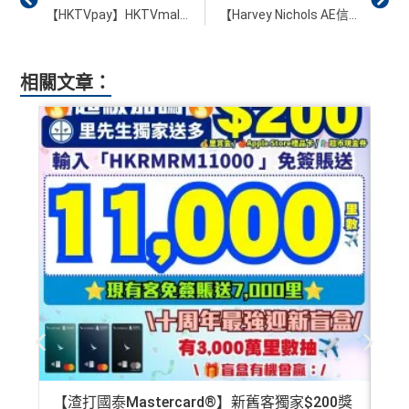
【HKTVpay】HKTVmall最新功能 電子錢包HKTVpay
【Harvey Nichols AE信用卡優惠】憑美國運通卡於指定Harvey Nichols專門店購買秋冬系列可享低至7折優惠
相關文章：
【渣打國泰Mastercard®】新舊客獨家$200獎
AE