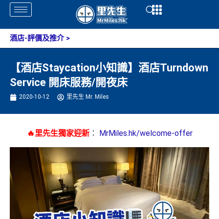
Skip
Open
Open
to
content
酒店-評價及推介
>
【酒店Staycation小知識】酒店Turndown
Service 開床服務/開夜床
2020-10-12
里先生 Mr. Miles
🔥里先生獨家迎新
：
MrMiles.hk/welcome-offer