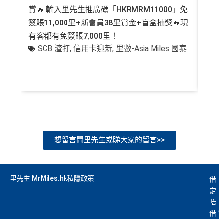
賞🔥 輸入里先生推廣碼「HKRMRM11000」免
登記
簽賬11,000里+新會員38里賞金+盲盒抽獎🔥現
萬高
有客都有免簽賬7,000里！
有
SCB 渣打
,
信用卡迎新
,
里數-Asia Miles 國泰
+
想留言問里先生或睇大家的留言>>
里先生 MrMiles.hk私隱政策
借
定
唔
借