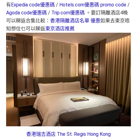
有
Expedia code優惠碼
/
Hotels.com優惠碼 promo code
/
Agoda code優惠碼
/
Trip.com優惠碼
。要訂隔離酒店4晚
可以睇返合集比較：
香港隔離酒店名單 優惠
如果去東京唔
知想住乜可以睇返
東京酒店推薦
香港瑞吉酒店 The St. Regis Hong Kong