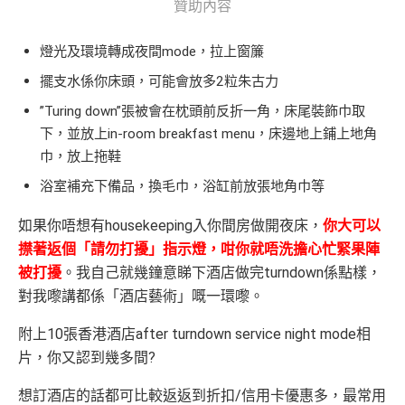
贊助內容
燈光及環境轉成夜間mode，拉上窗簾
擺支水係你床頭，可能會放多2粒朱古力
”Turing down”張被會在枕頭前反折一角，床尾裝飾巾取
下，並放上in-room breakfast menu，床邊地上鋪上地角
巾，放上拖鞋
浴室補充下備品，換毛巾，浴缸前放張地角巾等
如果你唔想有housekeeping入你間房做開夜床，
你大可以
㩒著返個「請勿打擾」指示燈，咁你就唔洗擔心忙緊果陣
被打擾
。我自己就幾鐘意睇下酒店做完turndown係點樣，
對我嚟講都係「酒店藝術」嘅一環嚟。
附上10張香港酒店after turndown service night mode相
片，你又認到幾多間?
想訂酒店的話都可比較返返到折扣/信用卡優惠多，最常用