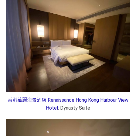
香港萬麗海景酒店 Renaissance Hong Kong Harbour View
Hotel
: Dynasty Suite