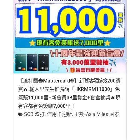
【渣打國泰Mastercard®】新舊客獨家$200獎
AE
賞🔥 輸入里先生推廣碼「HKRMRM11000」免
登記
簽賬11,000里+新會員38里賞金+盲盒抽獎🔥現
萬高
有客都有免簽賬7,000里！
有
SCB 渣打
,
信用卡迎新
,
里數-Asia Miles 國泰
+