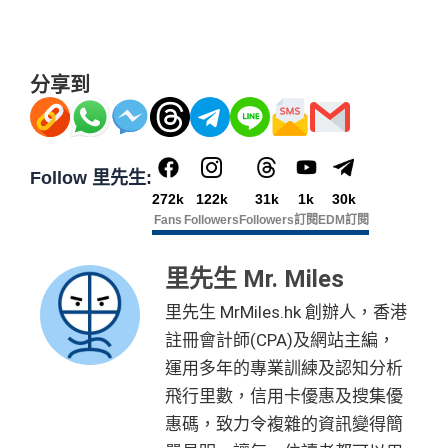
開卡門檻唔算高，年薪要求HK$15萬（即月薪HK$12,5
網上交易中非香港商戶用港幣交易
(CBF, 包括DCC)無
00）就申請到
積分，但唔收charge
網上繳費都有回贈
分享到
查看更多信用卡詳情及分析...
於百佳、屈臣氏及豐澤簽賬可享高達6倍
「易賞錢」積
分
，會員折扣日有高達92折優惠
❎
缺點
Follow 里先生:
272k
122k
31k
1k
30k
得首兩年年費豁免
Fans
Followers
Followers
訂閱
EDM訂閱
八達通自動增值得0.4%回贈
里先生 Mr. Miles
增值電子錢包（
Payme
、
八達通
、
Wechat Pay
及
Alip
ay
）唔計迎新合資格簽賬
里先生 MrMiles.hk 創辦人，香港
註冊會計師(CPA)及網站主編，
查看更多信用卡詳情及分析...
運用多年的專業訓練及認知分析
飛行里數，信用卡優惠及搜集優
惠碼，致力令複雜的資訊變得簡