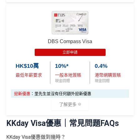
450 RC
000 RC
00 RC
es.hk/mmcredit
合共所得
（相等
（相等
（相等
HSBC獎賞錢轉換飛行里數無手續費
，換Asia Miles更
✅優點
於29,00
於20,00
於4,00
可即時到賬
0里）
0里）
0里）
滙豐easy卡迎
全新信用卡客
現有信用卡客
❎
缺點
新優惠
戶
戶
指定類別高達
5%回贈
，包括餐飲、健身中心、運動服
飾及醫療服務
*
DBS Compass Visa
*持卡人需於發卡後60日內完成累積簽賬滿
HK$8,000
要
$600「獎賞
$200 「獎賞
獎賞錢有效期於簽賬後最多2年，最少1年(按簽賬年度
求。
不可獲享迎新
：於合資格信用卡批核日起計之過去1
其他零售簽賬1%現金回贈^
立即申請
錢」或 35,000
錢」或 15,000
計)
2個月內曾取消任何滙豐個人信用卡基本卡。 迎新條款：
滙豐easy卡基
指定餐廳低至75折優惠
「易賞錢」積
「易賞錢」積
滙豐迎新條款
玩法相對複雜，要注意既限時優惠/條款/最低簽賬要求
HK$10萬
10%*
0.4%
本迎新*
精選健康及保健禮遇低至48折/專享體驗
分(相等於$700
分(相等於$300
✅
優點
多，唔識玩平日本地簽賬只得$25=1里
最低年薪要求
一般本地簽賬
港幣網購簽賬
「獎賞錢」)
「獎賞錢」)
Visa Card，DBS有時只做Visa exclusive promotion，
現金回贈
現金回贈
如果唔中最紅自主六類別，平日簽賬得$25=1里
Master無份，可以賺盡突發優惠
首年免年費
「現金套現」
迎新優惠
：里先生並沒有任何額外迎新優惠
查看更多信用卡詳情及分析...
^適用於Visa Platinum每個曆月的首HK$4,000簽賬 #適用
分期計劃優惠
係Agoda book酒店同國泰買機票有優惠
$200 「獎賞
了解更多
於Visa Platinum每個曆月的首HK$15,000簽賬
（≥HK$20,00
不適用
增加至19種飛行常客計劃或酒店獎勵計劃，拎嚟兌換
錢」
❎
缺點
0，12個月或以
里數或者酒店staycation都得！
KKday Visa優惠｜常見問題FAQs
上還款期）
✅
優點
八達通增值及eBanking繳費都有回贈
港幣支付外國註册商戶(如Airbnb)及DCC交易無回贈
KKday Visa優惠做到幾時？
HSBC信用卡優惠
夠多夠密
免費「易賞