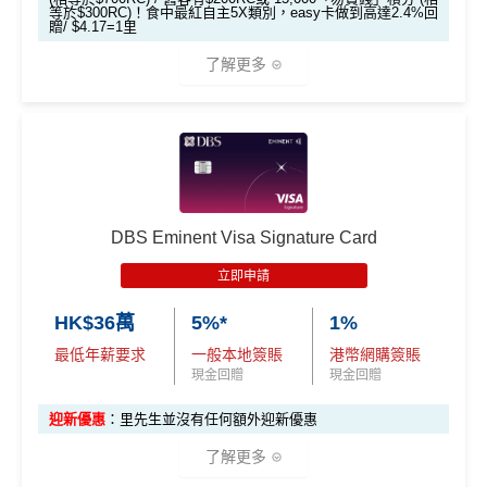
等於$300RC)！食中最紅自主5X類別，easy卡做到高達2.4%回
$1,000「獎賞
$200「獎賞
#每1里賞金 ≈ HK$1，可兌換FPS轉數快回贈！詳情
MrMil
贈/ $4.17=1里
除咗指定商戶簽賬，其他簽賬只得0.56%簽賬回贈
合共高達
錢」 (相等於1
錢」 (相等於2,
es.hk/mmcredit
每個戶口之現金回贈換領金額最低為港幣50元
了解更多
0,000里)
000里)
網上ebanking繳費/交保費無回贈
現有客
全新客
全新客
成功申請信用卡3個月0息「月結單分期」計劃後，每
*持卡人需於發卡後60日內完成累積簽賬滿
HK$8,000
要
*基本「獎賞錢」0.4%+「
最紅自主獎賞
」賞家居 2% **基
滙豐EveryMile卡
戶簽
戶簽$2.
戶簽$8,
港幣180元之簽賬分期金額，渣打將扣除港幣1元現金
求。
不可獲享迎新
：於合資格信用卡批核日起計之過去1
本「獎賞錢」0.4%+「
最紅自主獎賞
」賞家居 2% + 易賞
迎新優惠
$8,000
5萬*
000*
回贈。 如未合資格賺取現金回贈之簽賬，渣打亦將每
2個月內曾取消任何滙豐個人信用卡基本卡。 迎新條款：
錢2.4% = 4.8% 或 $2.08/里
*
港幣180元之簽賬分期金額扣除港幣1元現金回贈。如
滙豐迎新條款
🎁
迎新禮遇
渣打「360 °全面賞」現金回贈結餘不足， 會以負數顯
❎
優點
DBS Eminent Visa Signature Card
HSBC EveryMile
$1,250
$800 R
$200 R
滙豐easy信用卡迎新
示。
卡基本迎新
RC
C
C
立即申請
無得儲里數 (Sorry，我知off-topic但對我嚟講真係)
食中
最紅自主
5X類別，Visa Signature做到高達3.6%回
滙豐Easy信用卡申請網址
：
MrMiles.hk/hsbc-visa-applica
HK$36萬
5%*
1%
贈/ $2.78=1里
tion
「現金套現」 分
查看更多信用卡詳情及分析...
最低年薪要求
一般本地簽賬
港幣網購簽賬
期計劃優惠 （≥H
$200 R
$200 R
經常有特別Bonus, e.g.
HSBC萬寧
/
HSBC百老匯
或其他
不適用
里先生加碼：
申請完填Form
MrMiles.hk/hsbc-easy-for
現金回贈
現金回贈
K$20,000，12個
C
C
HSBC信用卡優惠
m
賺1個里程段+
里賞金
❗️（由里先生派出🎯38新會員額
月或以上還款期）
迎新優惠
：里先生並沒有任何額外迎新優惠
每月結單週期首HK$10,000
網上銀行ebanking繳費
有0.
外里賞金#）
4%回贈，市面上絕大部份銀行已沒有相關回贈
了解更多
高達$1,
高達$1,
高達$2
#每1里賞金 ≈ HK$1，可兌換FPS轉數快回贈！詳情
MrMil
HSBC信用卡優惠
夠多夠密