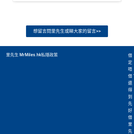
想留言問里先生或睇大家的留言>>
里先生 MrMiles.hk私隱政策
借
定
唔
借
還
得
到
先
好
借
里
先