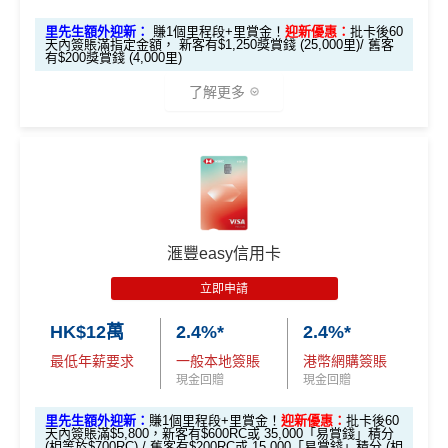
❎優點
里先生額外迎新：
賺1個里程段+里賞金！
迎新優惠：
批卡後60
#每1里賞金 ≈ HK$1，可兌換FPS轉數快回贈！詳情
MrMil
天內簽賬滿指定金額， 新客有$1,250獎賞錢 (25,000里)/ 舊客
es.hk/mmcredit
有$200獎賞錢 (4,000里)
SC PAY
先轉數後找數：經 FPS轉數俾親友或繳交日常
了解更多
使費，每曆月首HK$40,000手續費全免再延長到2026
年7月31日，兼享長達56日免息期
滙豐Visa Sign
全新信用卡客
現有信用卡客
ature卡迎新優
而3個月免息分期繼續無次數限制，做幾多次HK$500
戶
戶
*本地交通出行簽賬、本地咖啡店及輕便美食簽賬及網上
惠
以上旅行及其他零售簽賬都可以，只要喺SC Mobile A
娛樂平台簽賬高達2.5%回贈，詳情睇返
HSBC EveryMile
pp或者online banking選3個月分期就可以即時分期呀！
信用卡
分析
滙豐Visa Sign
🎁
迎新禮遇
指定商戶簽賬高達
5%
簽賬回贈(回贈上限HK$3,000，
$800「獎賞
$200 「獎賞
ature卡基本迎
滙豐easy信用卡
簽HK$60,000先到頂)
錢」
錢」
新*
滙豐EveryMile信用卡迎新
不設外幣交易費、現金透支服務費
立即申請
滙豐 EveryMile信用卡申請網址
：
MrMiles.hk/hsbc-mile-a
「現金套現」
年薪要求只需HK$96,000，學生、主婦都申請得！
HK$12萬
2.4%*
2.4%*
pply
分期計劃優惠
$200 「獎賞
❎缺點
最低年薪要求
一般本地簽賬
港幣網購簽賬
（≥HK$20,00
不適用
錢」
里先生加碼：
申請完填Form
MrMiles.hk/hsbc-em-for
現金回贈
現金回贈
0，12個月或以
m
賺1個里程段+
里賞金
❗️（由里先生派出🎯38新會員額
上還款期）
5%指定商戶簽賬
上限為全年HK$60,000
，
回贈上限HK
里先生額外迎新：
賺1個里程段+里賞金！
迎新優惠：
批卡後60
外里賞金#）
天內簽賬滿$5,800，新客有$600RC或 35,000「易賞錢」積分
$3,000，
隨後可享0.56%
。
(相等於$700RC) / 舊客有$200RC或 15,000「易賞錢」積分 (相