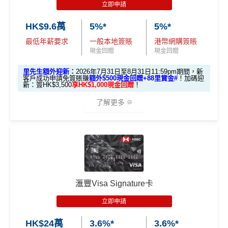
立即申請
HK$9.6萬
5%*
5%*
最低年薪要求
一般本地簽賬
港幣網購簽賬
現金回贈
現金回贈
里先生額外迎新：
2026年7月31日至8月31日11:59pm期間，新
客戶成功申請免簽賬賺
額外$500現金回贈+88里賞金#
！
加碼迎
新：簽HK$3,500
享HK$1,000現金回贈
！
了解更多
🎁迎新禮遇
渣打Smart 卡迎新｜賺高達
HK$1,500
獎賞
+88里賞金#
滙豐Visa Signature卡
里先生額外迎新：
2026年7月31日至8月31日11:59pm
立即申請
期間
，新客戶經里先生成功申請賺
額外HK$500簽賬回
HK$24萬
3.6%*
3.6%*
贈
，獎賞由渣打提供。