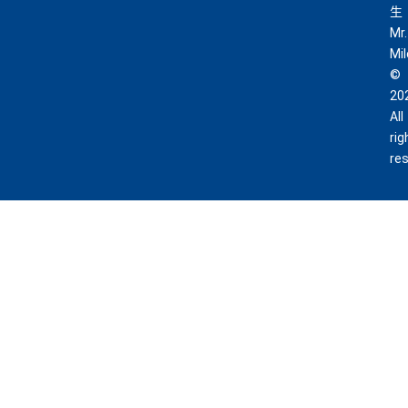
生
Mr.
Mi
©
20
All
rig
re