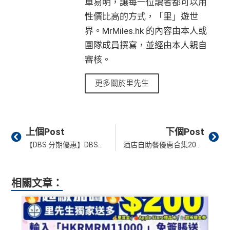
單易明，讓每一位讀者都可以用
性價比高的方式，「里」遊世
界。MrMiles.hk 的內容由本人或
團隊成員撰寫，並經由本人親自
審核。
更多關於里先生
Prev
Ne
上個Post
下個Post
【DBS 分期優惠】DBS信用卡將保費/醫療服務簽賬分期享高達$100獎賞
酒店自助餐優惠合集2026︱限時自助餐優惠／信用卡優惠！精選15間酒店自助餐！
相關文章：