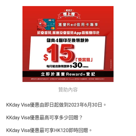
1年
1年
(網購前查一下→
商戶註冊地清單
)
逢星期三全港超市簽賬8%回贈 (需要單一淨簽賬滿HK
錢」VIP會籍#
滙豐EveryMile信用卡仲送埋每年
HSBC免費旅遊保險
$300)
淨睇本地簽賬回贈1%未算市場上最高，高年薪有其他
免費機場貴賓室
+
機場酒吧Intervals
俾你玩
選擇
$900「獎賞
$300「獎賞
對比
DBS Black
及
DBS Eminent
批卡比較容易
合共高達
錢」
錢」
❎
缺點
有得儲里數但手續費貴 (Sorry囉，我知off-topic但對我
賺返嚟嘅Compass Dollars可以玩一扣即享
嚟講真係)
Chok
支付寶HK
/
WeChat Pay
都有積分！！！無成本
*持卡人需於發卡後60日內完成累積簽賬滿
HK$5,800
要
交保費無回贈
賺！
無得開附屬卡
求。 #
免費「易賞錢」VIP會籍：
需要係發卡後30日內成
積分無限期
功綁定滙豐easy卡到「易賞錢」App，而易賞錢會籍會於
查看更多信用卡詳情及分析...
兌換里數免手續費
綁定後4個月內生效。
不可獲享迎新
：於合資格信用卡批
查看更多信用卡詳情及分析...
核日起計之過去12個月內曾取消任何滙豐個人信用卡基本
有DBS可以用到DBS提供嘅酒店折扣代碼，先前做過
卡。 迎新條款：
滙豐迎新條款
DBS Expedia 85折code
✅
優點
贊助內容
缺點
❎
KKday Visa優惠由即日起做到2023年6月30日。
全年簽賬高達2.4%「獎賞錢」回贈
iBanking繳費無里數
講到明首兩年年費豁免
KKday Visa優惠最高可享多少回贈？
正常簽賬得$25=1里，除咗食迎新去超市買野無特別優
滙豐新舊客戶都可以食迎新
勢
KKday Visa優惠最可享HK120即時回贈。