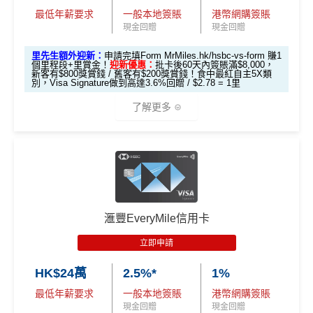
最低年薪要求
一般本地簽賬
港幣網購簽賬
信用卡基本迎新：全新渣打信用卡客戶批卡後首1個月
現金回贈
現金回贈
簽賬滿HK$3,500就有
HK$1,000簽賬回贈【渣打加碼
🔥】
里先生額外迎新：
申請完填Form MrMiles.hk/hsbc-vs-form 賺1
個里程段+里賞金！
迎新優惠：
批卡後60天內簽賬滿$8,000，
申請完填Form
MrMiles.hk/smart-card-form
賺多
88里
新客有$800獎賞錢 / 舊客有$200獎賞錢！食中最紅自主5X類
別，Visa Signature做到高達3.6%回贈 / $2.78 = 1里
賞金#
（由里先生派出🎯38新會員+成功批卡50額外里
賞金）
了解更多
加總以上，迎新可賺
HK$1,500現金回贈+88里賞金#！
*以上為最高之回贈，需配合
HSBC最紅自主獎賞
5X
#38新會員+成功批卡派出50額外里賞金。每1里賞金 ≈ HK
🎁
迎新禮遇
$1，可兌換FPS轉數快回贈！詳情
MrMiles.hk/mmcredit
指定商戶5%簽賬回贈同基本簽賬都增加咗簽賬門檻，但
HSBC Visa Signature信用卡迎新
簽得夠HK$15,000的話基本回贈上到1.2%：
滙豐EveryMile信用卡
滙豐 Visa Signature信用卡申請網址
：
MrMiles.hk/hsbc-v
每月簽賬滿HK$4,000(一定要簽足先有)：
指定商戶
5%
立即申請
s-apply
現金回贈
+
其他合資格簽賬無上限
0.56%簽賬回贈
HK$24萬
2.5%*
1%
里先生加碼：
申請完填Form
MrMiles.hk/hsbc-vs-form
每月簽夠HK$15,000或以上：
指定商戶
5%現金回贈
+其
賺1個里程段+
里賞金
❗️（由里先生派出🎯38新會員額外
最低年薪要求
一般本地簽賬
港幣網購簽賬
他合資格簽賬無上限
1.2%簽賬回贈
里賞金#）
現金回贈
現金回贈