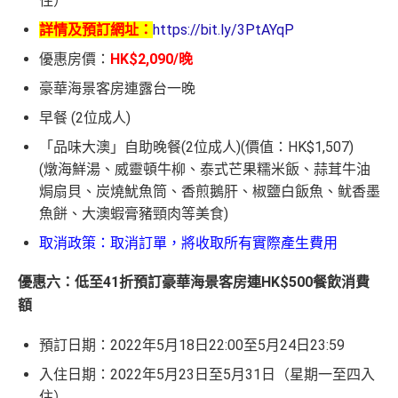
住）
詳情及預訂網址：
https://bit.ly/3PtAYqP
優惠房價：
HK$2,090/晚
豪華海景客房連露台一晚
早餐 (2位成人)
「品味大澳」自助晚餐(2位成人)(價值：HK$1,507)
(燉海鮮湯、威靈頓牛柳、泰式芒果糯米飯、蒜茸牛油
焗扇貝、炭燒魷魚筒、香煎鵝肝、椒鹽白飯魚、鱿香墨
魚餅、大澳蝦膏豬頸肉等美食)
取消政策：取消訂單，將收取所有實際產生費用
優惠六：低至41折預訂豪華海景客房連HK$500餐飲消費
額
預訂日期：2022年5月18日22:00至5月24日23:59
入住日期：2022年5月23日至5月31日（星期一至四入
住）