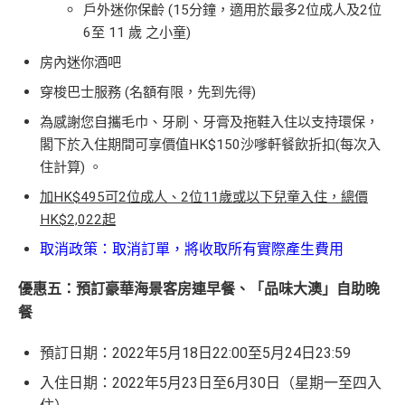
戶外迷你保齡 (15分鐘，適用於最多2位成人及2位
6至 11 歲 之小童)
房內迷你酒吧
穿梭巴士服務 (名額有限，先到先得)
為感謝您自攜毛巾、牙刷、牙膏及拖鞋入住以支持環保，
閣下於入住期間可享價值HK$150沙嗲軒餐飲折扣(每次入
住計算) 。
加HK$495可2位成人、2位11歲或以下兒童入住，總價
HK$2,022起
取消政策：取消訂單，將收取所有實際產生費用
優惠五：預訂豪華海景客房連早餐、「品味大澳」自助晚
餐
預訂日期：2022年5月18日22:00至5月24日23:59
入住日期：2022年5月23日至6月30日（星期一至四入