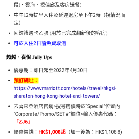
段
)
、雲海、視佳廊及客房送餐
)
中午
12
時提早入住及延遲退房至下午
2
時（視情況而
定）
回歸禮遇卡乙張
(
用於已完成翻新後的客房
)
可於入住2日前免費取消
超越．喜悅
Jolly Ups
優惠期：即日起至2022年4月30日
預訂網址：
https://www.marriott.com/hotels/travel/hkgsi-
sheraton-hong-kong-hotel-and-towers/
去喜來登酒店官網>搜尋房價時於“Special”位置內
“Corporate/Promo/SET#”欄位>輸入優惠代碼：
「ZJ6」
優惠價錢：
HK$1,008起
（加一後為：HK$1,108.8)