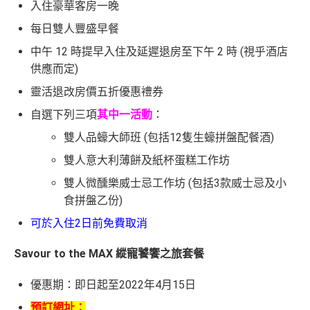
入住豪華客房一晚
每日雙人豐盛早餐
中午 12 時提早入住及延遲退房至下午 2 時 (視乎酒店
供應而定)
靈活退改房價五折優惠禮券
自選下列三項
其中一活動
：
雙人品蠔大師班 (包括12隻生蠔拼盤配餐酒)
雙人意大利薄餅及紙杯蛋糕工作坊
雙人微醺樂威士忌工作坊 (包括3款威士忌及小
食拼盤乙份)
可於入住2日前免費取消
Savour to the MAX 縱寵饕饗之旅套餐
優惠期：即日起至2022年4月15日
預訂網址：