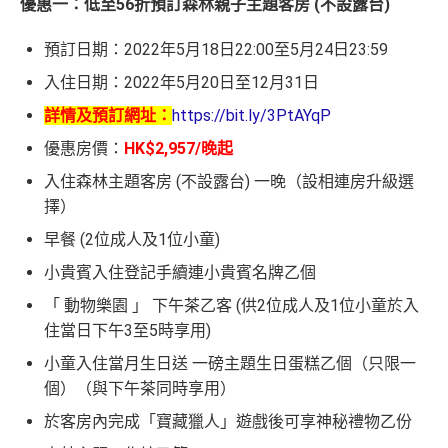
優惠一：低至56折預訂森林親子主題客房 (不設露台)
預訂日期：2022年5月18日22:00至5月24日23:59
入住日期：2022年5月20日至12月31日
詳情及預訂網址：
https://bit.ly/3PtAYqP
優惠房價：
HK$2,957/晚起
入住森林主題客房 (不設露台) 一晚（設相連房升級選
擇）
早餐 (2位成人及1位小童)
小貴賓入住登記手續連小貴賓名牌乙個
「 動物樂園 」 下午茶乙客 (供2位成人及1位小童於入
住當日下午3至5時享用)
小童入住當月生日送 一磅主題生日蛋糕乙個（只限一
個）（與下午茶同時享用）
於客房內完成「寶藏獵人」遊戲後可享神秘禮物乙份