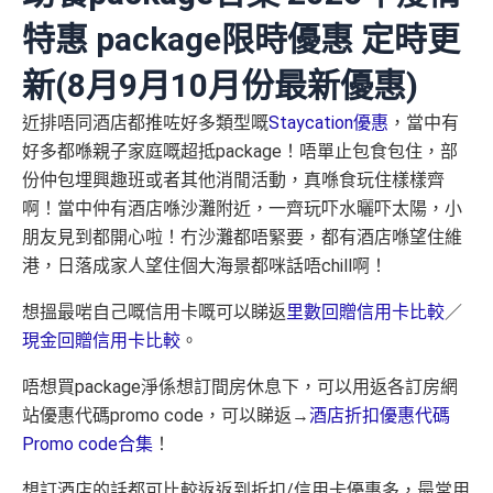
特惠 package限時優惠 定時更
新(8月9月10月份最新優惠)
近排唔同酒店都推咗好多類型嘅
Staycation優惠
，當中有
好多都喺親子家庭嘅超抵package！唔單止包食包住，部
份仲包埋興趣班或者其他消閒活動，真喺食玩住樣樣齊
啊！當中仲有酒店喺沙灘附近，一齊玩吓水曬吓太陽，小
朋友見到都開心啦！冇沙灘都唔緊要，都有酒店喺望住維
港，日落成家人望住個大海景都咪話唔chill啊！
想搵最啱自己嘅信用卡嘅可以睇返
里數回贈信用卡比較
／
現金回贈信用卡比較
。
唔想買package淨係想訂間房休息下，可以用返各訂房網
站優惠代碼promo code，可以睇返→
酒店折扣優惠代碼
Promo code合集
！
想訂酒店的話都可比較返返到折扣/信用卡優惠多，最常用