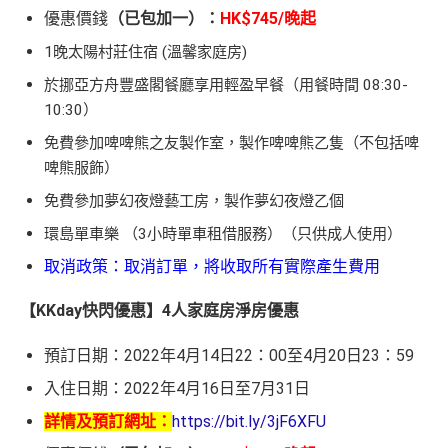
優惠價錢
（已包加一）：
HK$745/晚起
1晚太陽村莊住宿 (溫馨家庭房)
於挪亞方舟豐盛閣餐廳享用輕盈早餐（用餐時間 08:30-
10:30）
免費參加啤啤熊之友製作室，製作啤啤熊乙隻（不包括啤
啤熊服飾）
免費參加夢幻夜燈藝工房，製作夢幻夜燈乙個
環島單車樂 （3小時單車租借服務）（只供成人使用）
取消政策：取消訂單，將收取所有實際產生費用
【KKday快閃優惠】4人家庭房淨房優惠
預訂日期：2022年4月14日22：00至4月20日23：59
入住日期：2022年4月16日至7月31日
詳情及預訂網址：
https://bit.ly/3jF6XFU