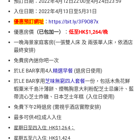
預訂日期：2022年4月12日22:00至4月24日23:59
入住日期：2022年4月13日至5月31日
優惠預訂網址
：
https://bit.ly/3F9O87x
優惠房價
（已包加一）
：
低至HK$1,264/晚
一晚海景家庭客房(一張雙人床 及 兩張單人床，依酒店
最終安排)
免費房內迷你吧一次
於LE BAR享用4人
精選早餐
(退房日使用)
於LE BAR享用
芝味無窮四人套餐
一份，包括木魚花鮮
蝦粟米千島汁薄餅、煙鴨胸意大利粉配芝士忌廉汁、藍
帶流心芝士炸雞、日本芝士年糕 (入住日使用)
免費下午2時退房 (需視乎酒店實際安排)
最多可供4位成人入住
星期日至四入住: HK$1,264；
星期五至六入住: HK$1,424