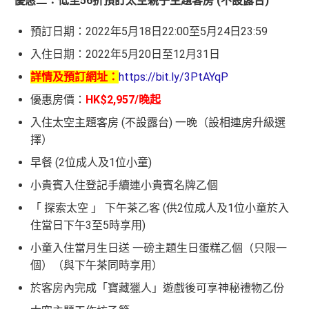
優惠二：低至56折預訂太空親子主題客房 (不設露台)
預訂日期：2022年5月18日22:00至5月24日23:59
入住日期：2022年5月20日至12月31日
詳情及預訂網址：
https://bit.ly/3PtAYqP
優惠房價：
HK$2,957/晚起
入住太空主題客房 (不設露台) 一晚（設相連房升級選
擇）
早餐 (2位成人及1位小童)
小貴賓入住登記手續連小貴賓名牌乙個
「 探索太空 」 下午茶乙客 (供2位成人及1位小童於入
住當日下午3至5時享用)
小童入住當月生日送 一磅主題生日蛋糕乙個（只限一
個）（與下午茶同時享用）
於客房內完成「寶藏獵人」遊戲後可享神秘禮物乙份