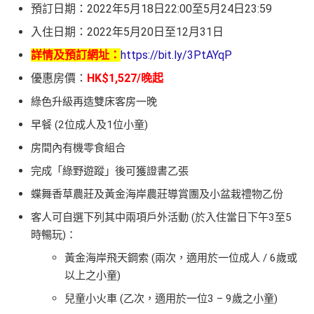
預訂日期：2022年5月18日22:00至5月24日23:59
入住日期：2022年5月20日至12月31日
詳情及預訂網址：
https://bit.ly/3PtAYqP
優惠房價：
HK$1,527/晚起
綠色升級再造雙床客房一晚
早餐 (2位成人及1位小童)
房間內有機零食組合
完成「綠野遊蹤」後可獲證書乙張
蝶舞香草農莊及黃金海岸農莊導賞團及小盆栽禮物乙份
客人可自選下列其中兩項戶外活動 (於入住當日下午3至5
時暢玩)：
黃金海岸飛天鋼索 (兩次，適用於一位成人 / 6歲或
以上之小童)
兒童小火車 (乙次，適用於一位3 – 9歲之小童)