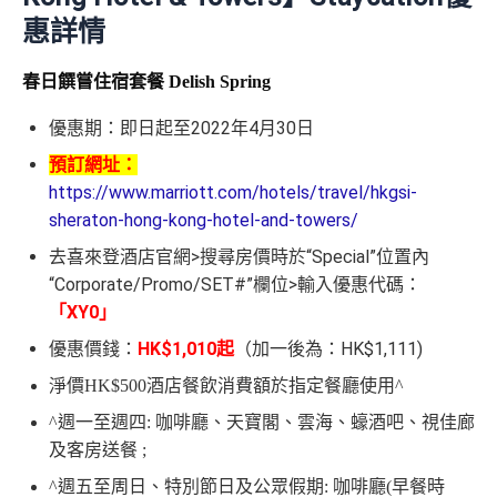
惠詳情
春日饌嘗住宿套餐
Delish Spring
優惠期：即日起至2022年4月30日
預訂網址：
https://www.marriott.com/hotels/travel/hkgsi-
sheraton-hong-kong-hotel-and-towers/
去喜來登酒店官網>搜尋房價時於“Special”位置內
“Corporate/Promo/SET#”欄位>輸入優惠代碼：
「XY0」
優惠價錢：
HK$1,010起
（加一後為：HK$1,111)
淨價HK$
500
酒店餐飲消費額於指定餐廳使用
^
^
週一至週四
:
咖啡廳、天寶閣、雲海、蠔酒吧、視佳廊
及客房送餐
;
^
週五至周日、特別節日及公眾假期
:
咖啡廳
(
早餐時