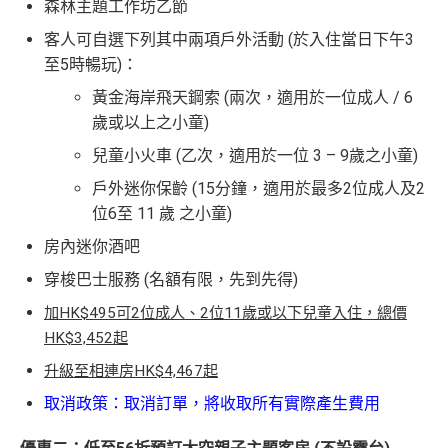
森林主題工作坊乙節
客人可自選下列其中兩項戶外活動 (於入住當日下午3
至5時暢玩)：
黃金海岸飛天鋼索 (兩次，適用於一位成人 / 6
歲或以上之小童)
兒童小火車 (乙次，適用於一位 3 – 9歲之小童)
戶外迷你保齡 (15分鐘，適用於最多2位成人及2
位6至 11 歲 之小童)
房內迷你酒吧
穿梭巴士服務 (名額有限，先到先得)
加HK$495可2位成人、2位11歲或以下兒童入住，總價
HK$3,452起
升級至相連房HK$4,467起
取消政策：取消訂單，將收取所有實際產生費用