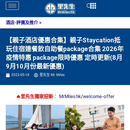
Skip
Open
Open
to
content
酒店-評價及推介
>
【親子酒店優惠合集】親子Staycation抵
玩住宿連餐飲自助餐package合集 2026年
疫情特惠 package限時優惠 定時更新(8月
9月10月份最新優惠)
2022-05-18
里先生 Mr. Miles
🔥里先生獨家迎新
：
MrMiles.hk/welcome-offer