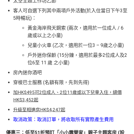
太空主題工作坊乙節
客人可自選下列其中兩項戶外活動(於入住當日下午3至
5時暢玩)：
黃金海岸飛天鋼索 (兩次，適用於一位成人 / 6
歲或以上之小童)
兒童小火車 (乙次，適用於一位3 – 9歲之小童)
戶外迷你保齡 (15分鐘，適用於最多2位成人及2
位6至 11 歲 之小童)
房內迷你酒吧
穿梭巴士服務 (名額有限，先到先得)
加HK$495可2位成人、2位11歲或以下兒童入住，總價
HK$3,452起
升級至相連房HK$4,247起
取消政策：取消訂單，將收取所有實際產生費用
優惠三：低至51折預訂「小小露營家」親子主題客房 (設