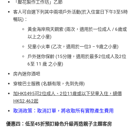
「壓花製作工作坊」乙節
客人可自選下列其中兩項戶外活動(於入住當日下午3至5時
暢玩)：
黃金海岸飛天鋼索 (兩次，適用於一位成人 / 6歲或
以上之小童)
兒童小火車 (乙次，適用於一位3 – 9歲之小童)
戶外迷你保齡 (15分鐘，適用於最多2位成人及2位
6至 11 歲 之小童)
房內迷你酒吧
穿梭巴士服務 (名額有限，先到先得)
加HK$495可2位成人、2位11歲或以下兒童入住，總價
HK$2,462起
取消政策：取消訂單，將收取所有實際產生費用
優惠四：低至45折預訂綠色升級再造親子主題客房